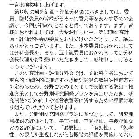
一言御挨拶申し上げます。
第13期の研究計画・評価分科会におきましては、委
員、臨時委員の皆様がそろって意見等を交わす形での会
議が、今回が初めてとなると伺っております。まず、皆
様におかれましては、大変お忙しい中、第13期研究計
画・評価分科会の委員をお引受けいただきまして、誠に
ありがとうございます。また、水本委員におかれまして
は分科会長を、また、五十嵐委員におかれましては分科
会長代理をお引受けいただきまして、感謝申し上げると
ころでございます。
この研究計画・評価分科会では、文部科学省において
重点的・戦略的に推進すべき研究開発の取組や推進方策
を定めるため、分野ごとのまとまりで実施する取組・推
進方策として分野別研究開発プランを策定いただき、研
究開発の質の向上や運営改善等に資するための評価に取
り組んでいただいております。
また、分野別研究開発プランに基づきまして、研究開
発課題の評価として、事前評価、中間評価、事後評価な
どの各評価において、「必要性」、「有効性」、「効率
性」の観点を重視しながら各段階の評価を実施しており