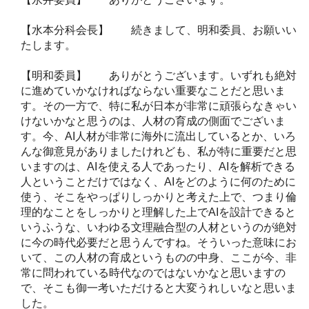
【水本分科会長】 続きまして、明和委員、お願いい
たします。
【明和委員】 ありがとうございます。いずれも絶対
に進めていかなければならない重要なことだと思いま
す。その一方で、特に私が日本が非常に頑張らなきゃい
けないかなと思うのは、人材の育成の側面でございま
す。今、AI人材が非常に海外に流出しているとか、いろ
んな御意見がありましたけれども、私が特に重要だと思
いますのは、AIを使える人であったり、AIを解析できる
人ということだけではなく、AIをどのように何のために
使う、そこをやっぱりしっかりと考えた上で、つまり倫
理的なことをしっかりと理解した上でAIを設計できると
いうふうな、いわゆる文理融合型の人材というのが絶対
に今の時代必要だと思うんですね。そういった意味にお
いて、この人材の育成というものの中身、ここが今、非
常に問われている時代なのではないかなと思いますの
で、そこも御一考いただけると大変うれしいなと思いま
した。