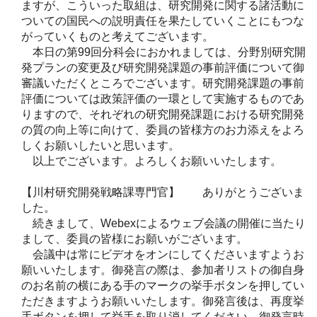
ますが、こういった取組は、研究開発に関する諸活動に
ついての国民への説明責任を果たしていくことにもつな
がっていくものと考えてございます。
本日の第99回分科会におかれましては、分野別研究開
発プランの変更及び研究開発課題の事前評価について御
審議いただくところでございます。研究開発課題の事前
評価については政策評価の一環として実施するものであ
りますので、それぞれの研究開発課題における研究開発
の質の向上等に向けて、委員の皆様方のお力添えをよろ
しくお願いしたいと思います。
以上でございます。よろしくお願いいたします。
【川村研究開発戦略課専門官】 ありがとうございま
した。
続きまして、Webexによるウェブ会議の開催に当たり
まして、委員の皆様にお願いがございます。
会議中は常にビデオをオンにしてくださいますようお
願いいたします。御発言の際は、参加者リストの御自身
のお名前の横にある手のマークの挙手ボタンを押してい
ただきますようお願いいたします。御発言後は、再度挙
手ボタンを押して挙手を取り消してください。御発言時