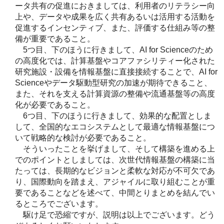
ータ共有の促進におきましては、利用者のリテラシー向
上や、データや成果を広く共有あるいは活用する活動を
促進するインセンティブ、また、評価する仕組み等の整
備が重要であること。
5つ目、下のほうに行きまして、AI for Scienceのため
の高度化では、計算基盤やコアファシリティー化された
研究施設・設備を情報基盤に直接接続することで、AI for
Scienceやデータ駆動型研究の加速が期待できること、
また、それを支える計算資源の整備や流通基盤等の高度
化が必要であること。
6つ目、下のほうに行きまして、効果的な配置としま
して、全国的なエコシステムとして最適な情報基盤につ
いて戦略的な検討が必要であること。
そういったことを挙げまして、そして構築を進める上
でのポイントとしましては、次世代情報基盤の構築に当
たっては、長期的なビジョンと柔軟な対応が不可欠であ
り、国際動向を踏まえ、アジャイルに取り組むことが重
要であることなどを述べて、中間とりまとめを結んでい
るところでございます。
駆け足で恐縮ですが、説明は以上でございます。どう