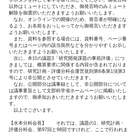
以外はミュートにしていただき、御発言時のみミュート
解除を御選択いただきますようお願いいたします。
なお、オンラインでの開催のため、発言者が明確にな
るよう、お名前をおっしゃってから御発言いただきます
ようお願いいたします。
また、資料を参照する場合には、資料番号、ページ番
号またはページ内の該当箇所などを分かりやすくお示し
いただきますようお願いいたします。
次に、本日の議題3「研究開発課題の事前評価」につ
きましては、概算要求に関係する内容が含まれておりま
すので、研究計画・評価分科会運営規則第6条第1項第3
号により非公開とさせていただきます。
なお、公開部分は議事録として、非公開部分について
は議事要旨として文部科学省ホームページに掲載いたし
ますので、御承知おきいただきますようお願いいたしま
す。
以上でございます。
【水本分科会長】 それでは、議題の1、研究計画・
評価分科会、第97回と98回ですけれど、ここで行われま