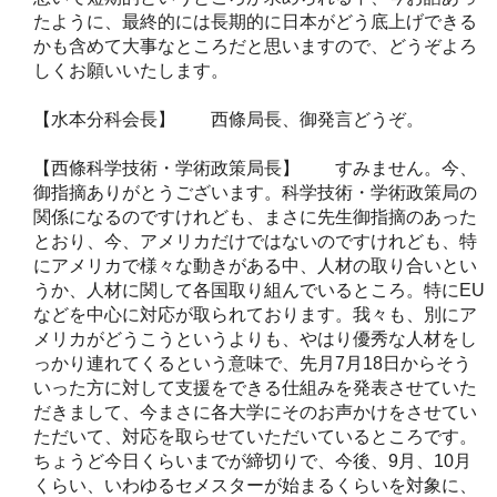
たように、最終的には長期的に日本がどう底上げできる
かも含めて大事なところだと思いますので、どうぞよろ
しくお願いいたします。
【水本分科会長】 西條局長、御発言どうぞ。
【西條科学技術・学術政策局長】 すみません。今、
御指摘ありがとうございます。科学技術・学術政策局の
関係になるのですけれども、まさに先生御指摘のあった
とおり、今、アメリカだけではないのですけれども、特
にアメリカで様々な動きがある中、人材の取り合いとい
うか、人材に関して各国取り組んでいるところ。特にEU
などを中心に対応が取られております。我々も、別にア
メリカがどうこうというよりも、やはり優秀な人材をし
っかり連れてくるという意味で、先月7月18日からそう
いった方に対して支援をできる仕組みを発表させていた
だきまして、今まさに各大学にそのお声かけをさせてい
ただいて、対応を取らせていただいているところです。
ちょうど今日くらいまでが締切りで、今後、9月、10月
くらい、いわゆるセメスターが始まるくらいを対象に、