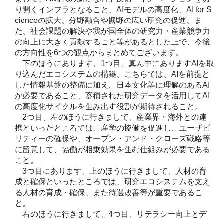
り開くインフラとなること、AIモデルの高度化、AI for S
cienceの拡大、分野融合や裾野の広い研究の促進、ま
た、社会課題の解決や我が国全体の研究力・産業競争力
の向上に大きく貢献すること等があるとした上で、今後
の方向性を6つの観点からまとめてございます。
下のほうにあります。1つ目、真ん中にありますAIを取
り込んだエコシステムの構築、こちらでは、AIを前提と
した情報基盤の整備に加え、日本文化等に理解のあるAI
が必要であること、蓄積された研究データを活用してAI
の高度化サイクルを生み出す役割が期待されること。
2つ目、左のほうに行きまして、産業界・海外との連
携といったところでは、産学の協働を促進し、ユーザビ
リティーの確保や、オープン・アンド・クローズ戦略等
に留意して、協働が相乗効果を生む仕組みが必要である
こと。
3つ目にあります、上のほうに行きまして、人材の育
成と確保といったところでは、研究エコシステムを支え
る人材の育成・確保、また待遇改善等が重要であるこ
と。
右のほうに行きまして、4つ目、リテラシー向上とデ