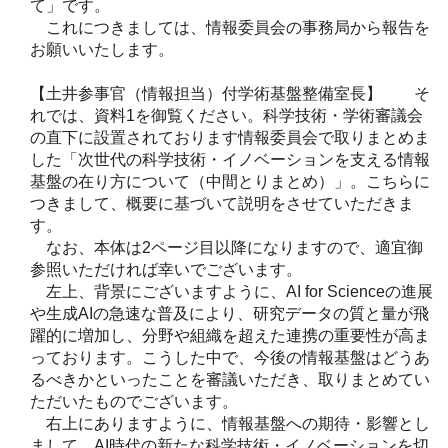
て」です。
これにつきましては、情報委員会の事務局から報告を
お願いいたします。
【土井参事官（情報担当）付学術基盤整備室長】 そ
れでは、資料1を御覧ください。科学技術・学術審議会
の直下に設置されております情報委員会で取りまとめま
した「次世代の科学技術・イノベーションを支える情報
基盤の在り方について（中間とりまとめ）」。こちらに
つきまして、概要に基づいて説明をさせていただきま
す。
なお、本体は2ページ目以降になりますので、適宜御
参照いただければ幸いでございます。
左上、背景にございますように、AI for Scienceの進展
や生成AIの急速な普及により、研究データの質と量が飛
躍的に増加し、分野や組織を超えた連携の重要性が高ま
っております。こうした中で、今後の情報基盤はどうあ
るべきかといったことを審議いただき、取りまとめてい
ただいたものでございます。
右上にありますように、情報基盤への期待・影響とし
まして、AI時代の新たな科学技術・イノベーションを切