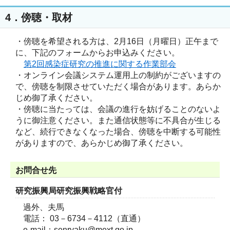
4．傍聴・取材
・傍聴を希望される方は、2月16日（月曜日）正午まで
に、下記のフォームからお申込みください。
第2回感染症研究の推進に関する作業部会
・オンライン会議システム運用上の制約がございますの
で、傍聴を制限させていただく場合があります。あらか
じめ御了承ください。
・傍聴に当たっては、会議の進行を妨げることのないよ
うに御注意ください。また通信状態等に不具合が生じる
など、続行できなくなった場合、傍聴を中断する可能性
がありますので、あらかじめ御了承ください。
お問合せ先
研究振興局研究振興戦略官付
過外、夫馬
電話： 03－6734－4112（直通）
e-mail：senryaku@mext.go.jp