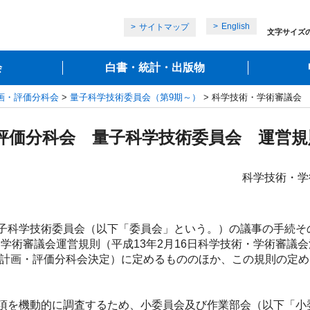
English
サイトマップ
文字サイズ
会
白書・統計・出版物
画・評価分科会
>
量子科学技術委員会（第9期～）
> 科学技術・学術審議会
評価分科会 量子科学技術委員会 運営規
科学技術・学
子科学技術委員会（以下「委員会」という。）の議事の手続そ
術・学術審議会運営規則（平成13年2月16日科学技術・学術審
研究計画・評価分科会決定）に定めるもののほか、この規則の定
項を機動的に調査するため、小委員会及び作業部会（以下「小