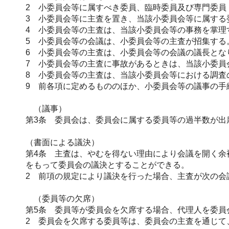
2 小委員会等に属すべき委員、臨時委員及び専門委員
3 小委員会等に主査を置き、当該小委員会等に属する
4 小委員会等の主査は、当該小委員会等の事務を掌理
5 小委員会等の会議は、小委員会等の主査が招集する
6 小委員会等の主査は、小委員会等の会議の議長とな
7 小委員会等の主査に事故があるときは、当該小委員
8 小委員会等の主査は、当該小委員会等における調査
9 前各項に定めるもののほか、小委員会等の議事の手
（議事）
第3条 委員会は、委員会に属する委員等の過半数が出
（書面による議決）
第4条 主査は、やむを得ない理由により会議を開く余
をもって委員会の議決とすることができる。
2 前項の規定により議決を行った場合、主査が次の会
（委員等の欠席）
第5条 委員等が委員会を欠席する場合、代理人を委員
2 委員会を欠席する委員等は、委員会の主査を通じて