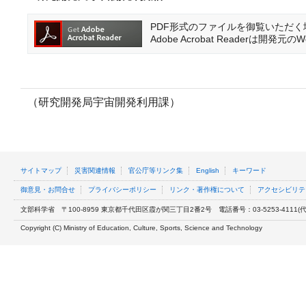
PDF形式のファイルを御覧いただく場合に
Adobe Acrobat Reader
（研究開発局宇宙開発利用課）
サイトマップ
災害関連情報
官公庁等リンク集
English
キーワード
御意見・お問合せ
プライバシーポリシー
リンク・著作権について
アクセシビリテ
文部科学省
〒100-8959 東京都千代田区霞が関三丁目2番2号
電話番号：03-5253-4111(代表
Copyright (C) Ministry of Education, Culture, Sports, Science and Technology