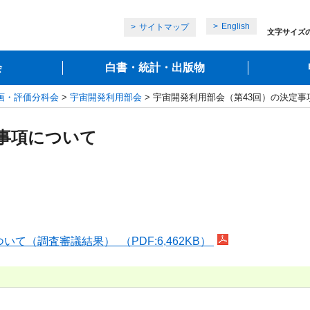
English
サイトマップ
文字サイズ
会
白書・統計・出版物
画・評価分科会
>
宇宙開発利用部会
> 宇宙開発利用部会（第43回）の決定事
定事項について
て（調査審議結果） （PDF:6,462KB）