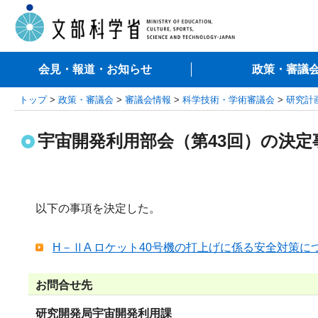
会見・報道・お知らせ
政策・審議
トップ
>
政策・審議会
>
審議会情報
>
科学技術・学術審議会
>
研究計
宇宙開発利用部会（第43回）の決
以下の事項を決定した。
H－ⅡA ロケット40号機の打上げに係る安全対策につい
お問合せ先
研究開発局宇宙開発利用課