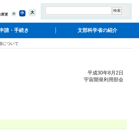
大
中
小
の変更
申請・手続き
文部科学省の紹介
項について
平成30年8月2日
宇宙開発利用部会