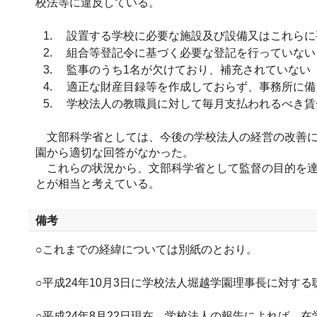
校法等に違反している。
設置する学校に必要な施設及び設備又はこれらに要
組合等登記令に基づく必要な登記を行っていない（
監事のうち1名が欠けており、補充されていない（
適正な財産目録等を作成しておらず、事務所に備え
学校法人の教職員に対して毎月支払われるべき賃金
文部科学省としては、今後の学校法人の経営の改善に
園から適切な回答がなかった。
これらの状況から、文部科学省として監督の目的を達
とが相当と考えている。
備考
○これまでの経緯については別紙のとおり。
○平成24年10月3日に学校法人堀越学園理事長に対す
○平成24年8月22日現在、学校法人の報告によれば、