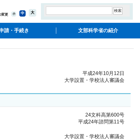
大
中
小
の変更
申請・手続き
文部科学省の紹介
平成24年10月12日
大学設置・学校法人審議会
24文科高第600号
平成24年諮問第11号
大学設置・学校法人審議会