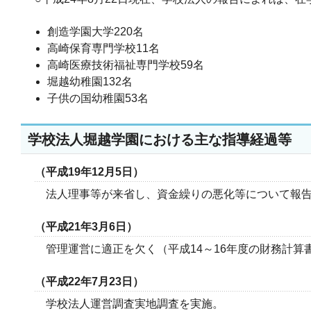
創造学園大学220名
高崎保育専門学校11名
高崎医療技術福祉専門学校59名
堀越幼稚園132名
子供の国幼稚園53名
学校法人堀越学園における主な指導経過等
（平成19年12月5日）
法人理事等が来省し、資金繰りの悪化等について報告
（平成21年3月6日）
管理運営に適正を欠く（平成14～16年度の財務計算
（平成22年7月23日）
学校法人運営調査実地調査を実施。