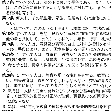
第
７条
すべての人は、法の下において平等であり、また、い
は、この宣言に違反するいかなる差別に対しても、また、
る権利を有する。
第
12条
何人も、その私生活、家族、住居もしくは通信に対し
ない。
人はすべて、このような干渉または攻撃に対して法の保
第
18条
すべて人は、思想、良心及び宗教の自由に対する権利
他の者と共同して、公的に又は私的に、布教、行事、礼拝
第
19条
すべて人は、意見及び表現の自由に対する権利を有す
らゆる手段により、また、国境を越えると否とにかかわり
第
25条
１ すべて人は、衣食住、医療及び必要な社会的施設
並びに失業、疾病、心身障害、配偶者の死亡、老齢その他
２
母と子とは、特別の保護及び援助を受ける権利を有する。
る。
第
26条
１ すべて人は、教育を受ける権利を有する。教育は
い。初等教育は、義務的でなければならない。技術教育及
は、能力に応じ、すべての者にひとしく開放されていなけ
２
教育は、人格の完全な発展並びに人権及び基本的自由の尊
若しくは宗教的集団の相互間の理解、寛容及び友好関係を
ればならない。
３
親は、子に与える教育の種類を選択する優先的権利を有す