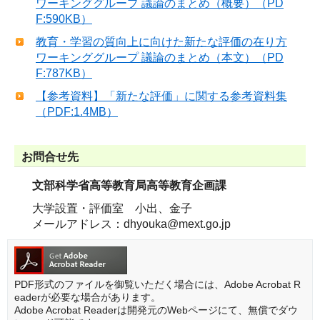
ワーキンググループ 議論のまとめ（概要）（PD
F:590KB）
教育・学習の質向上に向けた新たな評価の在り方
ワーキンググループ 議論のまとめ（本文）（PD
F:787KB）
【参考資料】「新たな評価」に関する参考資料集
（PDF:1.4MB）
お問合せ先
文部科学省高等教育局高等教育企画課
大学設置・評価室 小出、金子
メールアドレス：dhyouka@mext.go.jp
PDF形式のファイルを御覧いただく場合には、Adobe Acrobat R
eaderが必要な場合があります。
Adobe Acrobat Readerは開発元のWebページにて、無償でダウ