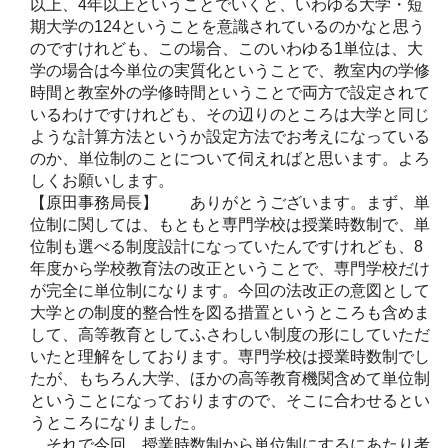
以上、4年以上ということでいくと、いわゆる大学・短
期大学の124ということを意識されているのかなと思う
のですけれども、この場合、このいわゆる1単位は、大
学の場合は今単位の実質化ということで、教室内の学修
時間と教室外の学修時間ということで両方で設定されて
いるわけですけれども、その辺りのところは大学と同じ
ような計算方法というか設定方法でお考えになっている
のか、単位制のことについて伺えればと思います。よろ
しくお願いします。
【原田事務局長】 ありがとうございます。まず、単
位制に関しては、もともと専門学校は授業時数制で、単
位制も選べる制度設計になっていたんですけれども、8
年度から学校教育法の改正ということで、専門学校だけ
が完全に単位制になります。今回の法改正の意図として
大学との制度的整合性を図る措置というところも含めま
して、高等教育としてふさわしい制度の形にしていただ
いたと理解をしております。専門学校は授業時数制でし
たが、もちろん大学、ほかの高等教育機関含めて単位制
ということになっておりますので、そこに合わせるとい
うところになりました。
それで今回、授業時数制から単位制にするにあたり考