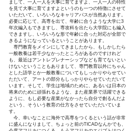
まして、一人一人を大事に育てますよ、一人一人の特性
を見て大事に育てますよというのも一つの特徴にさせて
いただいて、いろいろなキャリアパスが当然あります。
必要に応じて、高専を出て、年齢に合うような大学に3
年次編入もできますし、専攻科を出たら大学院にも編入
できますし、いろいろな形で年齢に合った対応が全部で
きるようになっているということがあります。
専門教育をメインにしてきましたから、もしかしたら
一般教養は若干少なかったところがあるのですけれど
も、最近はアントレプレナーシップなども育てないとい
けないということもありまして、専門教育以外にちゃん
とした語学とか一般教養についてもしっかりやらせてい
ただいて、アートの部分もしっかりやらせていただいて
います。そして、学生は地域のために、あるいは日本の
将来のために頑張れるような、また産業界で活躍できる
ように、もし必要な産業がなかったら自分で創るんだよ
という、そういう教育の仕方をさせていただいていま
す。
今、幸いなことに海外で高専をつくるという話が非常
に盛んになりまして、ちょっと前のTICADなんかでも、
今度アフリカにつくる。もうアフリカのエジプトはつく