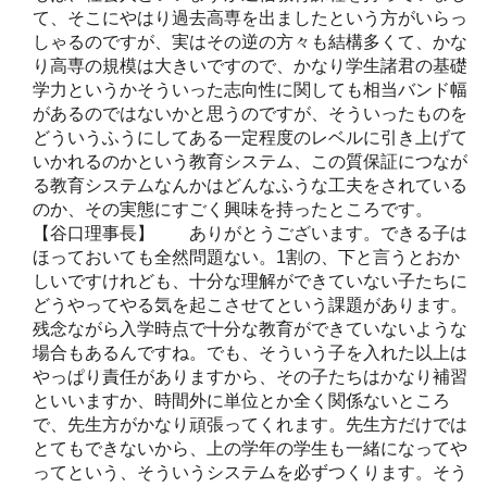
て、そこにやはり過去高専を出ましたという方がいらっ
しゃるのですが、実はその逆の方々も結構多くて、かな
り高専の規模は大きいですので、かなり学生諸君の基礎
学力というかそういった志向性に関しても相当バンド幅
があるのではないかと思うのですが、そういったものを
どういうふうにしてある一定程度のレベルに引き上げて
いかれるのかという教育システム、この質保証につなが
る教育システムなんかはどんなふうな工夫をされている
のか、その実態にすごく興味を持ったところです。
【谷口理事長】 ありがとうございます。できる子は
ほっておいても全然問題ない。1割の、下と言うとおか
しいですけれども、十分な理解ができていない子たちに
どうやってやる気を起こさせてという課題があります。
残念ながら入学時点で十分な教育ができていないような
場合もあるんですね。でも、そういう子を入れた以上は
やっぱり責任がありますから、その子たちはかなり補習
といいますか、時間外に単位とか全く関係ないところ
で、先生方がかなり頑張ってくれます。先生方だけでは
とてもできないから、上の学年の学生も一緒になってや
ってという、そういうシステムを必ずつくります。そう