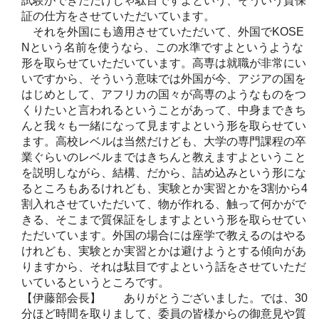
試験ができただけじゃ駄目ですよという、そういう質保
証の仕方をさせていただいています。
それを外国にも適用させていただいて、外国でKOSE
Nという名前を使うなら、この水準ですよというような
形を取らせていただいています。高専は就職が非常にい
いですから、そういう意味では外国が今、アジアの国を
はじめとして、アフリカの国々が高専のようなものをつ
くりたいと言われるということがあって、中身まできち
んと我々も一緒になって見ますよという形を取らせてい
ます。高校レベルは当然だけども、大学の専門課程の卒
業ぐらいのレベルまではきちんと教えますよということ
を説明しながら、結構、だから、詰め込みという形にな
るところもあるけれども、実験とか実習とかを3割から4
割入れさせていただいて、物が作れる、触って何かがで
きる、そこまで質保証をしますよという形を取らせてい
ただいています。外国の場合には座学で教えるのはやる
けれども、実験とか実習とかは避けようとする傾向があ
りますから、それは駄目ですよという話をさせていただ
いているというところです。
【伊藤部会長】 ありがとうございました。では、30
分ほど時間を取りまして、委員の皆様からの御意見や質