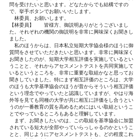
問を受けたいと思います。どなたからでも結構ですの
で、挙手ボタンでお願いいたします。
林委員、お願いします。
【林委員】 皆様方、御説明ありがとうございまし
た。それぞれの機関の御説明を非常に興味深くお聞きし
ました。
私のほうからは、日本私立短期大学協会様のほうに御
質問をさせていただきたいと思います。非常に興味深く
お聞きしたのが、短期大学相互評価を実施しているとい
うことと、それからアセスメントテストを共同実施して
いるというところを、非常に重要な取組かなと思ってお
聞きしていました。特にまず相互評価のところは、大学
のほうも大学基準協会のほうが昔からそういう相互評価
という理念でやっていたと認識していますが、やはり海
外等を見ても同種の大学が共に相互に評価をし合うとい
うのが一番教育の質を高めるためにはいい取組というこ
とでやっているところもあると理解しています。
まず、お聞きしたいのは、この取組を基準協会に加盟
されている短大が全部やっていらっしゃるのかというこ
とと、同じようにアセスメントテストも、どの程度これ