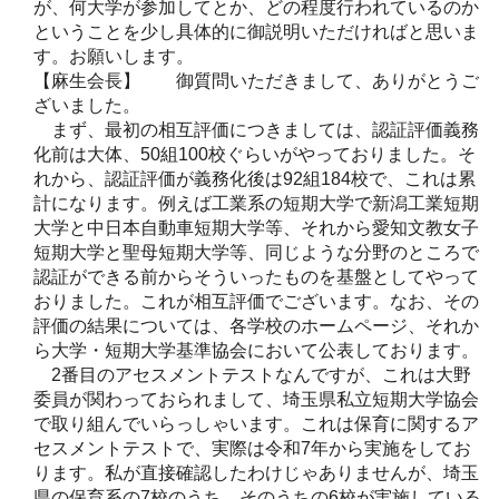
が、何大学が参加してとか、どの程度行われているのか
ということを少し具体的に御説明いただければと思いま
す。お願いします。
【麻生会長】 御質問いただきまして、ありがとうご
ざいました。
まず、最初の相互評価につきましては、認証評価義務
化前は大体、50組100校ぐらいがやっておりました。そ
れから、認証評価が義務化後は92組184校で、これは累
計になります。例えば工業系の短期大学で新潟工業短期
大学と中日本自動車短期大学等、それから愛知文教女子
短期大学と聖母短期大学等、同じような分野のところで
認証ができる前からそういったものを基盤としてやって
おりました。これが相互評価でございます。なお、その
評価の結果については、各学校のホームページ、それか
ら大学・短期大学基準協会において公表しております。
2番目のアセスメントテストなんですが、これは大野
委員が関わっておられまして、埼玉県私立短期大学協会
で取り組んでいらっしゃいます。これは保育に関するア
セスメントテストで、実際は令和7年から実施をしてお
ります。私が直接確認したわけじゃありませんが、埼玉
県の保育系の7校のうち、そのうちの6校が実施している