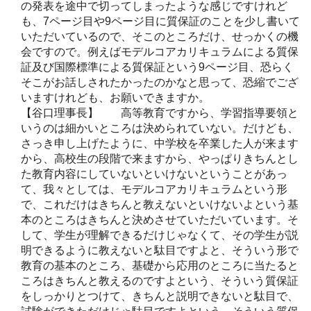
の発表を途中で切ってしまったような感じですけれど
も、7ページ目や9ページ目に質保証のことを少し書いて
いただいているので、そこのところだけ、せっかくの機
会ですので。例えばモデルコアカリキュラムによる質保
証及び国際標準による質保証という9ページ目、恐らく
そこがお話しされたかったのかなと思って、恐縮でござ
いますけれども、お願いできますか。
【谷口理事長】 高等教育ですから、学習指導要領と
いうのは細かいところは決められていない。だけども、
さっき申し上げたように、中学校を卒業した人が来ます
から、高校生の段階で来ますから、やっぱりきちんとし
た教育内容にしていないといけないということがあっ
て、我々としては、モデルコアカリキュラムという形
で、これだけはきちんと教えないといけないよという基
本のところはきちんと決めさせていただいています。そ
して、学生が理解できるだけじゃなくて、その学生が説
明できるように教えないと駄目ですよと、そういう形で
教育の基本のところ、基礎から応用のところに当たると
ころはきちんと教えるのですよという、そういう質保証
をしっかりとつけて、きちんと説明できないと駄目で、