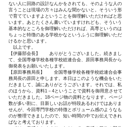
ない人に回路の設計なんかをされても、そのような人の
言うことは現場の方々はみんな聞かないと。そういう形
で育てていますよということを御理解いただければと思
います。あとたくさん書いていますけれども、そういう
基本的なところを御理解いただければ、高専というのは
ちょっと特徴のある学校かなというふうに御理解いただ
けるかと思います。
以上です。
【伊藤部会長】 ありがとうございました。続きまし
て、全国専修学校各種学校総連合会、原田事務局長から
御発表をお願いいたします。
【原田事務局長】 全国専修学校各種学校総連合会事
務局長の原田と申します。本日はこのような機会をいた
だきまして、誠にありがとうございます。それでは、私
のほうから、資料1－4ということで資料を御用意させて
いただきました。18ページ物の資料となります。ページ
数が多い割に、目新しいお話が特段あるわけではありま
せんが、今回専門学校の特徴とボリューム感のようなも
のが整理できましたので、短い時間の中でお伝えできれ
ばなと考えております。