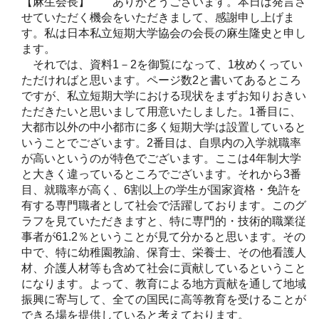
【麻生会長】 ありがとうございます。本日は発言さ
せていただく機会をいただきまして、感謝申し上げま
す。私は日本私立短期大学協会の会長の麻生隆史と申し
ます。
それでは、資料1－2を御覧になって、1枚めくってい
ただければと思います。ページ数2と書いてあるところ
ですが、私立短期大学における現状をまずお知りおきい
ただきたいと思いまして用意いたしました。1番目に、
大都市以外の中小都市に多く短期大学は設置していると
いうことでございます。2番目は、自県内の入学就職率
が高いというのが特色でございます。ここは4年制大学
と大きく違っているところでございます。それから3番
目、就職率が高く、6割以上の学生が国家資格・免許を
有する専門職者として社会で活躍しております。このグ
ラフを見ていただきますと、特に専門的・技術的職業従
事者が61.2％ということが見て分かると思います。その
中で、特に幼稚園教諭、保育士、栄養士、その他看護人
材、介護人材等も含めて社会に貢献しているということ
になります。よって、教育による地方貢献を通して地域
振興に寄与して、全ての国民に高等教育を受けることが
できる場を提供していると考えております。