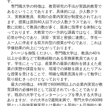
す。
専門職大学の特徴は、教育研究の手法が実践的教育で
あるということであります。具体的には、少人数クラ
ス、実務家教員、長期の企業内実習が制度化されており
ます。授業は原則40人以下の少人数クラスであり、学生
数に比較して教員の数が多く、親身に指導する体制にな
っております。大教室での一方的な講義ではなく、質疑
応答が中心であり、演習・実習と密接に連携し、学生一
人一人に伴走する双方向型の授業が中心であり、これは
学修効果の向上につながっております。
2ページを御覧ください。専門職大学は、教員の40％
以上が企業などで勤務経験のある実務家教員でありま
す。学生にとっては、産業界の最新の動向を踏まえた産
業の実態や課題を知り、現場での体験を踏まえたリアル
な授業を受けることで、明確な職業意識を持って勉学に
取り組むきっかけとなっております。
最大の特徴は、4年間で600時間以上の企業内実習が教
育課程の必修科目として設定されていることでありま
す。既存の大学でもインターンシップを導入する大学は
ありますが、その大半が2週間未満で、専門大学の600時
間という臨地実務実習とは量的にも質的にも圧倒的な差