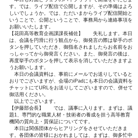
す。では、ライブ配信で公開しますが、その準備はよろ
しいでしょうか。では、ただいまからライブ配信開始と
いうことで、公開ということで、事務局から連絡事項を
お願いいたします。
【花田高等教育企画課課長補佐】 失礼します。本日
は、会議を円滑に行う観点から、御発言の際は挙手のボ
タンを押していただき、御指名されましたらお名前をお
っしゃってから御発言ください。また、御発言の後は、
再度挙手のボタンを押して表示を消していただきますよ
うお願いします。
本日の会議資料は、事前にメールでお送りしていると
おりでございますが、会場のiPadにも本日の会議資料を
チャットにてURLをお送りしてございますので、併せて
御活用ください。
以上でございます。
【伊藤部会長】 では、議事に入ります。まずは、議
題1、専門的な職業人材・技術者の養成を担う高等教育
機関の質向上・質保証についてです。
本日は関係団体からヒアリングをさせていただきま
す。各団体の皆様におかれましては、まずは、御多忙中