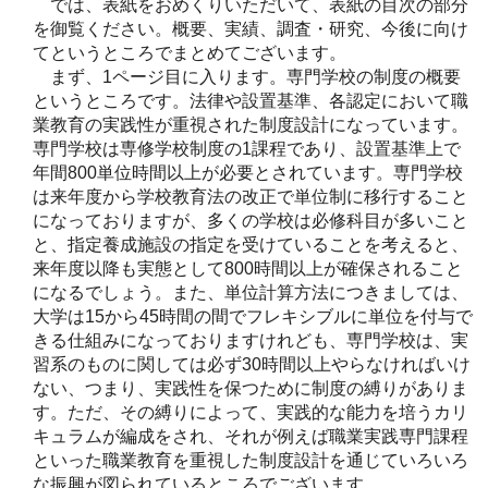
では、表紙をおめくりいただいて、表紙の目次の部分
を御覧ください。概要、実績、調査・研究、今後に向け
てというところでまとめてございます。
まず、1ページ目に入ります。専門学校の制度の概要
というところです。法律や設置基準、各認定において職
業教育の実践性が重視された制度設計になっています。
専門学校は専修学校制度の1課程であり、設置基準上で
年間800単位時間以上が必要とされています。専門学校
は来年度から学校教育法の改正で単位制に移行すること
になっておりますが、多くの学校は必修科目が多いこと
と、指定養成施設の指定を受けていることを考えると、
来年度以降も実態として800時間以上が確保されること
になるでしょう。また、単位計算方法につきましては、
大学は15から45時間の間でフレキシブルに単位を付与で
きる仕組みになっておりますけれども、専門学校は、実
習系のものに関しては必ず30時間以上やらなければいけ
ない、つまり、実践性を保つために制度の縛りがありま
す。ただ、その縛りによって、実践的な能力を培うカリ
キュラムが編成をされ、それが例えば職業実践専門課程
といった職業教育を重視した制度設計を通じていろいろ
な振興が図られているところでございます。