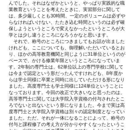
んでした。それはなぜかというと、やっぱり実践的な職
業教育ということを考えたときに、実習部分に関して
は、多少厳しくとも30時間、一定のボリュームは必ずや
らなければいけない、たたき込む時間というのは必ず確
保しようというところで変えなかったというところが大
学とは少し違うところになろうかなと思います。
それで、称号のところにつきましてもお話が出ました
けれども、ここについても、御理解いただいているとお
り、ほかの高等教育機関と同じように31単位というのが
ベースで、かける修業年限というところになっていま
す。2年制の専門士は、62単位以上の専門学校に関して
は今まで認定という形だったんですけれども、8年度か
らは学士同様に卒業と同時に出していただける形になり
ました。高度専門士も学士同様に124単位ということに
なっております。今回の改正で大きいなと思ったのは、
高等専門士に関しては大学院入学資格の付与されたとこ
ろでないと出ないという形になりました。今まで実は高
度専門士と大学院入学資格は別々の認定制度となってい
ました。ただ、それが一体になることによって、称号の
付与と課程修了の考え方が分かりやすくなったというこ