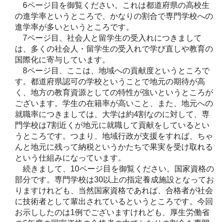
6ページ目を御覧ください。これは都道府県の高校生
の進学率というところで、かなりの割合で専門学校への
進学率が多いというところです。
7ページ目、社会人と留学生の受入れにつきまして
は、多くの社会人・留学生の受入れで学び直しや教育の
国際化に寄与しています。
8ページ目、ここは、地域への貢献度というところで
す。都道府県認可の学校ということで地元の期待が高
く、地方の教育資源としての特性が強いというところが
ございます。学生の在籍率が高いこと、また、地元への
就職率につきましては、大学は約4割なのに対して、専
門学校は7割近くが地元に就職して貢献をしているとい
うところです。つまり、地域行政が支援をすれば、ちゃ
んと地元に残って納税というかたちで果実を受け取れる
という仕組みになっています。
続きまして、10ページ目を御覧ください。国家資格の
部分です。専門学校は30以上の指定養成施設となってお
りますけれども、当然国家資格であれば、合格者が社会
に技術者として輩出されているというところです。今回
お示ししたのは1例でございますけれども、厚生労働省