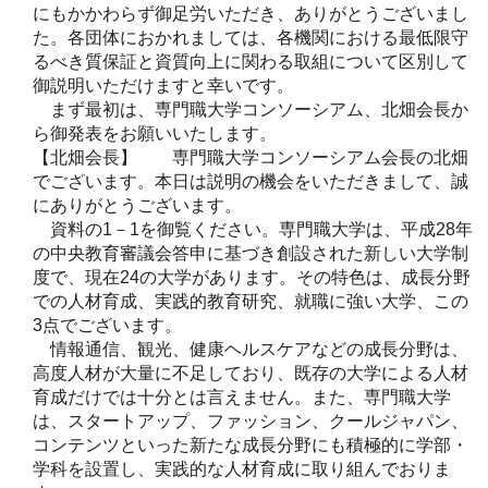
にもかかわらず御足労いただき、ありがとうございまし
た。各団体におかれましては、各機関における最低限守
るべき質保証と資質向上に関わる取組について区別して
御説明いただけますと幸いです。
まず最初は、専門職大学コンソーシアム、北畑会長か
ら御発表をお願いいたします。
【北畑会長】 専門職大学コンソーシアム会長の北畑
でございます。本日は説明の機会をいただきまして、誠
にありがとうございます。
資料の1－1を御覧ください。専門職大学は、平成28年
の中央教育審議会答申に基づき創設された新しい大学制
度で、現在24の大学があります。その特色は、成長分野
での人材育成、実践的教育研究、就職に強い大学、この
3点でございます。
情報通信、観光、健康ヘルスケアなどの成長分野は、
高度人材が大量に不足しており、既存の大学による人材
育成だけでは十分とは言えません。また、専門職大学
は、スタートアップ、ファッション、クールジャパン、
コンテンツといった新たな成長分野にも積極的に学部・
学科を設置し、実践的な人材育成に取り組んでおりま