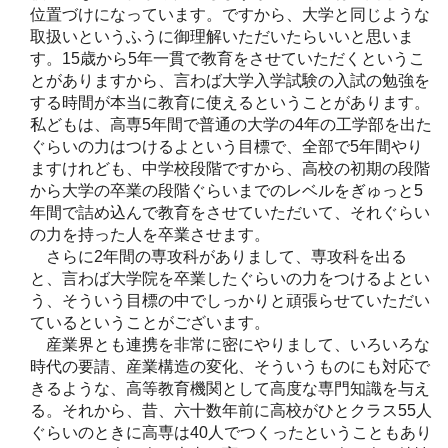
位置づけになっています。ですから、大学と同じような
取扱いというふうに御理解いただいたらいいと思いま
す。15歳から5年一貫で教育をさせていただくというこ
とがありますから、言わば大学入学試験の入試の勉強を
する時間が本当に教育に使えるということがあります。
私どもは、高専5年間で普通の大学の4年の工学部を出た
ぐらいの力はつけるよという目標で、全部で5年間やり
ますけれども、中学校段階ですから、高校の初期の段階
から大学の卒業の段階ぐらいまでのレベルをぎゅっと5
年間で詰め込んで教育をさせていただいて、それぐらい
の力を持った人を卒業させます。
さらに2年間の専攻科がありまして、専攻科を出る
と、言わば大学院を卒業したぐらいの力をつけるよとい
う、そういう目標の中でしっかりと頑張らせていただい
ているということがございます。
産業界とも連携を非常に密にやりまして、いろいろな
時代の要請、産業構造の変化、そういうものにも対応で
きるような、高等教育機関として高度な専門知識を与え
る。それから、昔、六十数年前に高校がひとクラス55人
ぐらいのときに高専は40人でつくったということもあり