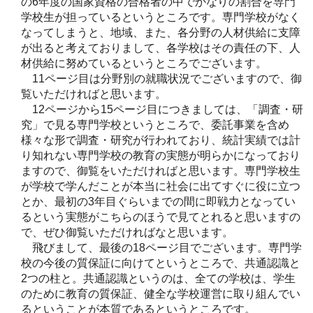
の6年度の国家資格の合格者の中でかなりの割合を専門
学校生が担っているというところです。専門学校がなく
なってしまうと、地域、また、各分野の人材供給に支障
が出ると考えておりまして、各学校はその責任の下、人
材供給に努めているというところでございます。
11ページ目は分野別の就職状況でございますので、御
覧いただければと思います。
12ページから15ページ目につきましては、「調査・研
究」で見る専門学校というところで、委託事業を含め
様々な形で調査・研究が行われており、統計実績では計
り知れない専門学校の教育の実態が明らかになっており
ますので、御覧をいただければと思います。専門学校生
が学校で学んだことが本当に社会に出てすぐに役に立つ
とか、最初の3年目ぐらいまでの間に即戦力となってい
るという実態がこちらのほうで見てとれると思いますの
で、ぜひ御覧いただければなと思います。
飛びまして、最後の18ページ目でございます。専門学
校の今後の質保証に向けてというところで、共通認識と
2つの柱と。共通認識というのは、全ての学校は、学生
のために教育の質保証、健全な学校運営に取り組んでい
るということが本質であるというところです。