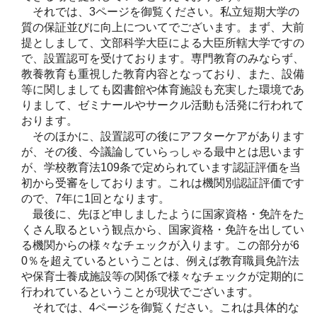
それでは、3ページを御覧ください。私立短期大学の
質の保証並びに向上についてでございます。まず、大前
提としまして、文部科学大臣による大臣所轄大学ですの
で、設置認可を受けております。専門教育のみならず、
教養教育も重視した教育内容となっており、また、設備
等に関しましても図書館や体育施設も充実した環境であ
りまして、ゼミナールやサークル活動も活発に行われて
おります。
そのほかに、設置認可の後にアフターケアがあります
が、その後、今議論していらっしゃる最中とは思います
が、学校教育法109条で定められています認証評価を当
初から受審をしております。これは機関別認証評価です
ので、7年に1回となります。
最後に、先ほど申しましたように国家資格・免許をた
くさん取るという観点から、国家資格・免許を出してい
る機関からの様々なチェックが入ります。この部分が6
0％を超えているということは、例えば教育職員免許法
や保育士養成施設等の関係で様々なチェックが定期的に
行われているということが現状でございます。
それでは、4ページを御覧ください。これは具体的な