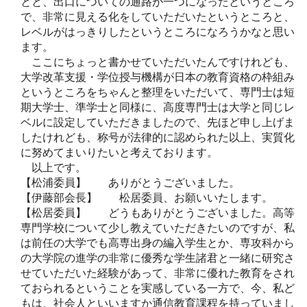
とと、出口についての通路が一つになったというところ
で、非常に見える化をしていただいたというところと、
レベルがはっきりしたというところになろうかなと思い
ます。
ここにちょっと書かせていただいたんですけれども、
大学改革支援・学位授与機構が日本の教育資格の枠組み
というところをちゃんと整理をいただいて、専門士は短
期大学士、準学士と同様に、高度専門士は大学と同じレ
ベルに設定していただきましたので、先ほど申し上げま
したけれども、称号が法律的に認められた以上、実質化
に努めてまいりたいと考えております。
以上です。
【松浦委員】 ありがとうございました。
【伊藤部会長】 松居委員、お願いいたします。
【松居委員】 どうもありがとうございました。高等
専門学校について少し教えていただきたいのですが、私
は前任の大学でも高専出身の編入学生とか、専攻科から
の大学院の進学の非常に優秀な学生諸君と一緒に研究さ
せていただいた経験があって、非常に優れた教育をされ
ておられるということを実感している一方で、今、私ど
もは、社会人といいますか通信教育課程を持っていまし