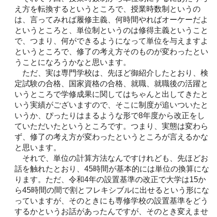
え方を転換するというところで、授業時数制というの
は、言ってみれば履修主義、何時間やればオーケーだよ
というところと、単位制というのは修得主義ということ
で、つまり、何ができるようになって単位を与えますよ
というところで、修了の考え方そのものが変わったとい
うことになろうかなと思います。
ただ、実は専門学校は、先ほど御紹介したとおり、検
定試験の合格、国家資格の合格、就職、就職後の活躍と
いうところで学修成果に関してはちゃんと出してきたと
いう実績がございますので、そこに制度が追いついたと
いうか、ぴったりはまるような形で8年度から改正をし
ていただいたというところです。つまり、実態は変わら
ず、修了の考え方が変わったというところが言えるかな
と思います。
それで、単位の計算方法なんですけれども、先ほどお
話を触れたとおり、45時間が基本的には単位の換算にな
ります。ただ、令和4年の設置基準の改正で大学は15か
ら45時間の間で割とフレキシブルに出せるという形にな
っていますが、そのときにも専修学校の設置基準をどう
するかというお話があったんですが、そのとき変えませ