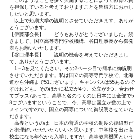
このようなことを多く実施することによって教育の質
を担保していると考えておりますことを皆様方にお示し
したいと思います。
以上で短期大学の説明とさせていただきます。ありが
とうございます。
【伊藤部会長】 どうもありがとうございました。続
きまして、国立高等専門学校機構、谷口理事長から御発
表をお願いいたします。
【谷口理事長】 説明の機会を与えていただきまし
て、ありがとうございます。
1－3を見てください。その2ページ目で簡単に御説明
させていただきます。私は国立の高等専門学校で、北海
道から沖縄まで51ございます。キャンパスは55あるので
すけれども。そのほかに私立が4つ、公立が3つ、合わせ
てプラス7あって、高専と名のつくのは日本には全部で5
8ございますということで、今、高専は国立が数の上で
メインですので、国立の高専について御説明させていた
だきます。
高専というのは、日本の普通の学校の制度の複線型だ
と御理解いただいたらいいと思います。中学校を出た高
校生になる年代から入学しますが、高等教育機関という