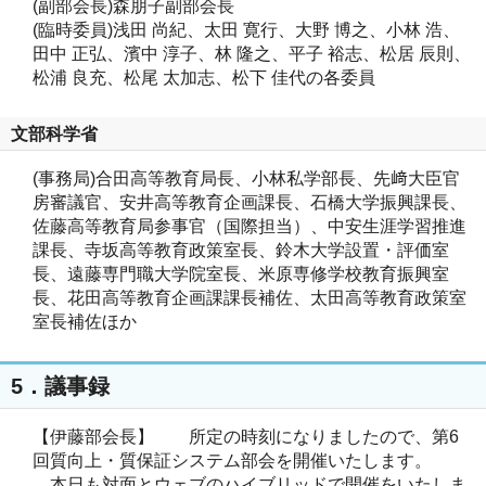
(副部会長)森朋子副部会長
(臨時委員)浅田 尚紀、太田 寛行、大野 博之、小林 浩、
田中 正弘、濱中 淳子、林 隆之、平子 裕志、松居 辰則、
松浦 良充、松尾 太加志、松下 佳代の各委員
文部科学省
(事務局)合田高等教育局長、小林私学部長、先﨑大臣官
房審議官、安井高等教育企画課長、石橋大学振興課長、
佐藤高等教育局参事官（国際担当）、中安生涯学習推進
課長、寺坂高等教育政策室長、鈴木大学設置・評価室
長、遠藤専門職大学院室長、米原専修学校教育振興室
長、花田高等教育企画課課長補佐、太田高等教育政策室
室長補佐ほか
5．議事録
【伊藤部会長】 所定の時刻になりましたので、第6
回質向上・質保証システム部会を開催いたします。
本日も対面とウェブのハイブリッドで開催をいたしま