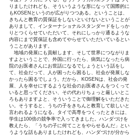
りましたけれども、そういうような形になって国際的に
もKOSENというのが広がりつつある。ということは、
きちんと教育の質保証をしないといけないということが
ありまして、インターナショナルスタンダードをしっか
りとつくらせていただいて、それにしっかり通るような
内容にまで質保証も含めてやらせていただいているとい
うことがあります。
地域の発展にも貢献します、そして世界につながりま
すよということで、外国に行ったら、病気になったら病
院のお医者さんにお世話になるでしょうという話をし
て、社会だって、人が困ったら困るし、社会が発展しな
かったら困るでしょう。だから、KOSENは、社会の発
展、人を幸せにするような社会のお医者さんをつくって
いると思ってください、その代わりちょっと厳しいとこ
ろもありますよと、そういうことで御理解をいただきた
い。そうすると、うちの子をきちんと教育して欲しいと
言われるようになる。タイで高専をつくったときには、
学生は100倍の競争率で入ってきました。ハンダづけを
教えたら、「うちの子に何てことをやらせるんだ」とい
うような話もありましたけれども、ハンダづけが分から