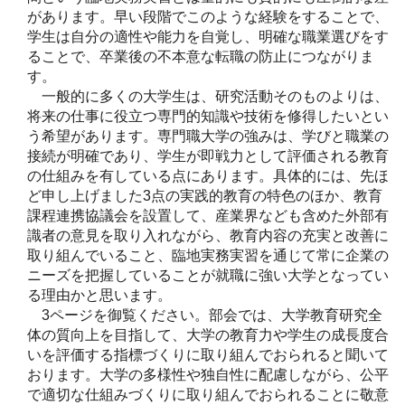
があります。早い段階でこのような経験をすることで、
学生は自分の適性や能力を自覚し、明確な職業選びをす
ることで、卒業後の不本意な転職の防止につながりま
す。
一般的に多くの大学生は、研究活動そのものよりは、
将来の仕事に役立つ専門的知識や技術を修得したいとい
う希望があります。専門職大学の強みは、学びと職業の
接続が明確であり、学生が即戦力として評価される教育
の仕組みを有している点にあります。具体的には、先ほ
ど申し上げました3点の実践的教育の特色のほか、教育
課程連携協議会を設置して、産業界なども含めた外部有
識者の意見を取り入れながら、教育内容の充実と改善に
取り組んでいること、臨地実務実習を通じて常に企業の
ニーズを把握していることが就職に強い大学となってい
る理由かと思います。
3ページを御覧ください。部会では、大学教育研究全
体の質向上を目指して、大学の教育力や学生の成長度合
いを評価する指標づくりに取り組んでおられると聞いて
おります。大学の多様性や独自性に配慮しながら、公平
で適切な仕組みづくりに取り組んでおられることに敬意