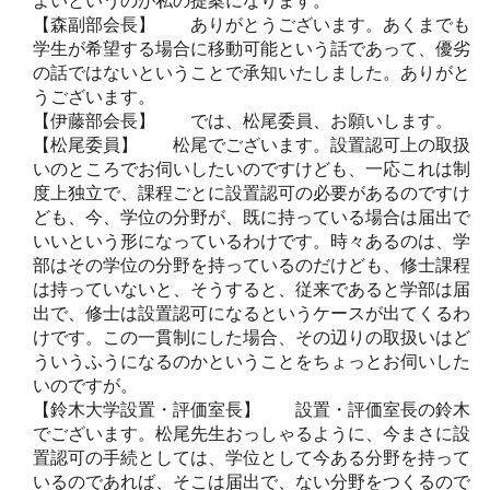
よいというのが私の提案になります。
【森副部会長】 ありがとうございます。あくまでも
学生が希望する場合に移動可能という話であって、優劣
の話ではないということで承知いたしました。ありがと
うございます。
【伊藤部会長】 では、松尾委員、お願いします。
【松尾委員】 松尾でございます。設置認可上の取扱
いのところでお伺いしたいのですけども、一応これは制
度上独立で、課程ごとに設置認可の必要があるのですけ
ども、今、学位の分野が、既に持っている場合は届出で
いいという形になっているわけです。時々あるのは、学
部はその学位の分野を持っているのだけども、修士課程
は持っていないと、そうすると、従来であると学部は届
出で、修士は設置認可になるというケースが出てくるわ
けです。この一貫制にした場合、その辺りの取扱いはど
ういうふうになるのかということをちょっとお伺いした
いのですが。
【鈴木大学設置・評価室長】 設置・評価室長の鈴木
でございます。松尾先生おっしゃるように、今まさに設
置認可の手続としては、学位として今ある分野を持って
いるのであれば、そこは届出で、ない分野をつくるので