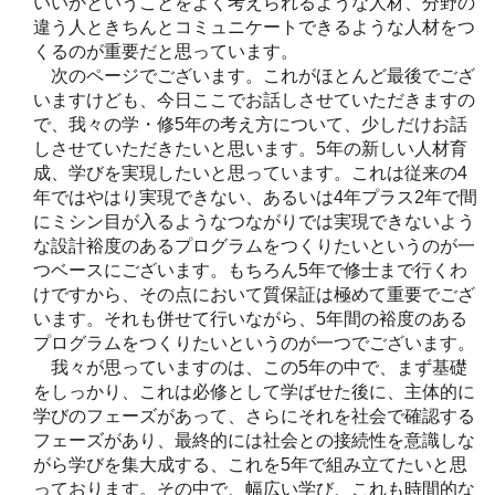
いいかということをよく考えられるような人材、分野の
違う人ときちんとコミュニケートできるような人材をつ
くるのが重要だと思っています。
次のページでございます。これがほとんど最後でござ
いますけども、今日ここでお話しさせていただきますの
で、我々の学・修5年の考え方について、少しだけお話
しさせていただきたいと思います。5年の新しい人材育
成、学びを実現したいと思っています。これは従来の4
年ではやはり実現できない、あるいは4年プラス2年で間
にミシン目が入るようなつながりでは実現できないよう
な設計裕度のあるプログラムをつくりたいというのが一
つベースにございます。もちろん5年で修士まで行くわ
けですから、その点において質保証は極めて重要でござ
います。それも併せて行いながら、5年間の裕度のある
プログラムをつくりたいというのが一つでございます。
我々が思っていますのは、この5年の中で、まず基礎
をしっかり、これは必修として学ばせた後に、主体的に
学びのフェーズがあって、さらにそれを社会で確認する
フェーズがあり、最終的には社会との接続性を意識しな
がら学びを集大成する、これを5年で組み立てたいと思
っております。その中で、幅広い学び、これも時間的な