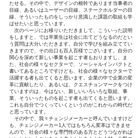
たせる。その中で、デザインの根幹であります当事者の
目線、あるいはユーザーの目線、ステークホルダーの目
線、そういったものをしっかり意識した課題の取組も学
ばせたいと思っています。
次のページにお移りいただきまして、こういった説明
をしますと、では卒業生は社会に出てどうなるのだとい
う質問は大分いただきます。自分で学びを組み立ててい
きますので、その出口も百人百様でございます。自分の
関心を深めて新しい事業を起こす者もおりますし、ま
た、社会の様々なセクターで、ソーシャルインパクトと
書いてあるところですけども、社会の様々なセクターで
活躍する者も出てくると思います。企業の中で企業の変
革に貢献したり、あるいは、クエスチョンマークをつけ
ていますのは、今はない、新しいいろいろな取組、事
業、そういったものを起こす者も出てくると思います。
これも自分でつくっていくというのがこれからの時代だ
と思っています。
その中で、我々チェンジメーカーと呼んでいますけど
も、チェンジメーカー1人ではもちろん変革はできませ
んので、社会の様々な専門性のある方とどうつながれば