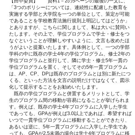
【田中委員】 資料1－2の5ページの最後の一文に、
「3つのポリシーについては、連続性に配慮した教育を
実施する学部と大学院を一つの単位として、策定が可能
であることを学校教育法施行規則上明記してはどうか」
とありますが、こちらに関しまして、私は大いに賛同い
たします。その上で、学位プログラムで学士・修士をつ
なぐということが理解しやすいように、文言も改めたほ
うがよいと提案いたします。具体例として、一つの学部
学科の中に既存の学士4年の学位プログラム、修士2年の
学位プログラムと並行して、隣に学士・修士5年一貫の
学位プログラムを置く、そしてその5年一貫プログラム
は、AP、CP、DPは既存のプログラムとは別に新たにつ
くる、といった方法を文言の説明だけではなくて、図示
化して提示することをお勧めいたします。
既存の学位プログラムと併置するメリットとして、学
生のプログラム間の移動が容易になることが挙げられま
す。例えば、既存の学士4年プログラムに入学した学生
であっても、GPAが例えば3.0以上であれば、希望すれば
いつで一貫学位プログラムに移動することができたり、
あるいは逆に、5年一貫プログラムに入学した学生であ
っても、GPAが2.5未満の場合は学士4年プログラムに移