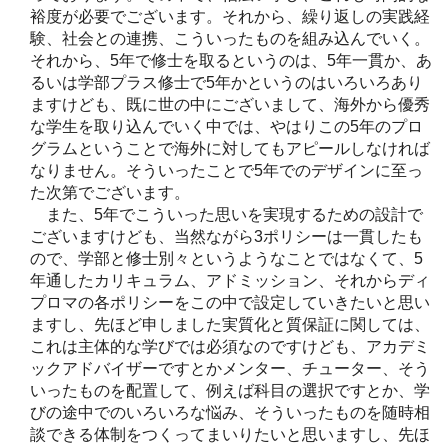
裕度が必要でございます。それから、繰り返しの実践経
験、社会との連携、こういったものを組み込んでいく。
それから、5年で修士を取るというのは、5年一貫か、あ
るいは学部プラス修士で5年かというのはいろいろあり
ますけども、既に世の中にございまして、海外から優秀
な学生を取り込んでいく中では、やはりこの5年のプロ
グラムということで海外に対してもアピールしなければ
なりません。そういったことで5年でのデザインに至っ
た次第でございます。
また、5年でこういった思いを実現するための設計で
ございますけども、当然ながら3ポリシーは一貫したも
ので、学部と修士別々というようなことではなくて、5
年通したカリキュラム、アドミッション、それからディ
プロマの各ポリシーをこの中で設定していきたいと思い
ますし、先ほど申しました実質化と質保証に関しては、
これは主体的な学びでは必須なのですけども、アカデミ
ックアドバイザーですとかメンター、チューター、そう
いったものを配置して、例えば科目の選択ですとか、学
びの途中でのいろいろな悩み、そういったものを随時相
談できる体制をつくってまいりたいと思いますし、先ほ