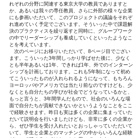
れぞれの分野に関連する東京大学の教員でありますと
か、あるいは我々の専任教員、さらに外部の様々な企業
にも参画いただいて、このプロジェクトの議論をそれぞ
れ進めていく予定でございます。そういった中で課題解
決のプラクティスを繰り返すと同時に、グループワーク
の中でリーダーシップも養成していくといったようなこ
とを考えています。
次のページにお移りいただいて、8ページ目でござい
ます。こういった3年間しっかり学ばせた後に、少なく
とも半年あるいは1年、できれば1年、外でのインターン
シップを計画しております。これも5年制になって初め
てこういったものが入れられるようになって、もちろん
ヨーロッパやアメリカでは当たり前なのですけども、少
なくとも自分たちの学びが社会でどうなっているかと、
もっと言うと、3年間学んだもので、社会のいろんな場
面で自分たちが貢献できないかというようなことをここ
で経験させます。昨日も実は多くの企業に集まっていた
だいて説明会を行いましたけども、非常に多くの企業か
ら、ぜひ学生を受け入れたいとおっしゃっていただいて
いて、学生と企業とのマッチングの中からいろんな経験