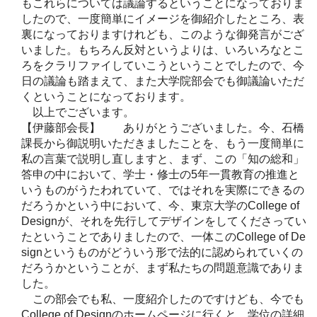
もこれらについては議論するということになっておりま
したので、一度簡単にイメージを御紹介したところ、表
裏になっておりますけれども、このような御発言がござ
いました。もちろん反対というよりは、いろいろなとこ
ろをクラリファイしていこうということでしたので、今
日の議論も踏まえて、また大学院部会でも御議論いただ
くということになっております。
以上でございます。
【伊藤部会長】 ありがとうございました。今、石橋
課長から御説明いただきましたことを、もう一度簡単に
私の言葉で説明し直しますと、まず、この「知の総和」
答申の中において、学士・修士の5年一貫教育の推進と
いうものがうたわれていて、ではそれを実際にできるの
だろうかという中において、今、東京大学のCollege of
Designが、それを先行してデザインをしてくださってい
たということでありましたので、一体このCollege of De
signというものがどういう形で法的に認められていくの
だろうかということが、まず私たちの問題意識でありま
した。
この部会でも私、一度紹介したのですけども、今でも
College of Designのホームページに行くと、学位の詳細