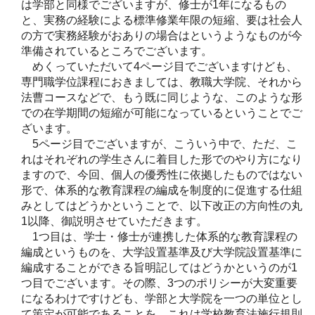
は学部と同様でございますが、修士が1年になるもの
と、実務の経験による標準修業年限の短縮、要は社会人
の方で実務経験がおありの場合はというようなものが今
準備されているところでございます。
めくっていただいて4ページ目でございますけども、
専門職学位課程におきましては、教職大学院、それから
法曹コースなどで、もう既に同じような、このような形
での在学期間の短縮が可能になっているということでご
ざいます。
5ページ目でございますが、こういう中で、ただ、こ
れはそれぞれの学生さんに着目した形でのやり方になり
ますので、今回、個人の優秀性に依拠したものではない
形で、体系的な教育課程の編成を制度的に促進する仕組
みとしてはどうかということで、以下改正の方向性の丸
1以降、御説明させていただきます。
1つ目は、学士・修士が連携した体系的な教育課程の
編成というものを、大学設置基準及び大学院設置基準に
編成することができる旨明記してはどうかというのが1
つ目でございます。その際、3つのポリシーが大変重要
になるわけですけども、学部と大学院を一つの単位とし
て策定が可能であることを、これは学校教育法施行規則