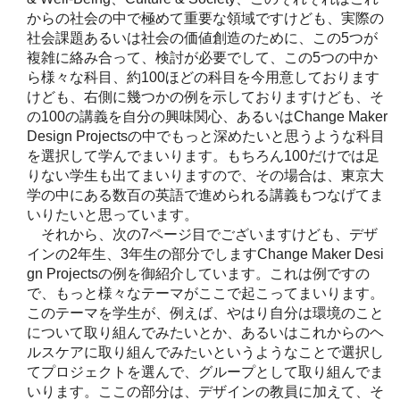
からの社会の中で極めて重要な領域ですけども、実際の
社会課題あるいは社会の価値創造のために、この5つが
複雑に絡み合って、検討が必要でして、この5つの中か
ら様々な科目、約100ほどの科目を今用意しております
けども、右側に幾つかの例を示しておりますけども、そ
の100の講義を自分の興味関心、あるいはChange Maker
Design Projectsの中でもっと深めたいと思うような科目
を選択して学んでまいります。もちろん100だけでは足
りない学生も出てまいりますので、その場合は、東京大
学の中にある数百の英語で進められる講義もつなげてま
いりたいと思っています。
それから、次の7ページ目でございますけども、デザ
インの2年生、3年生の部分でしますChange Maker Desi
gn Projectsの例を御紹介しています。これは例ですの
で、もっと様々なテーマがここで起こってまいります。
このテーマを学生が、例えば、やはり自分は環境のこと
について取り組んでみたいとか、あるいはこれからのヘ
ルスケアに取り組んでみたいというようなことで選択し
てプロジェクトを選んで、グループとして取り組んでま
いります。ここの部分は、デザインの教員に加えて、そ