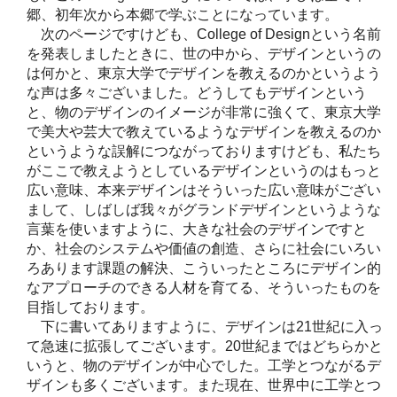
郷、初年次から本郷で学ぶことになっています。
次のページですけども、College of Designという名前
を発表しましたときに、世の中から、デザインというの
は何かと、東京大学でデザインを教えるのかというよう
な声は多々ございました。どうしてもデザインという
と、物のデザインのイメージが非常に強くて、東京大学
で美大や芸大で教えているようなデザインを教えるのか
というような誤解につながっておりますけども、私たち
がここで教えようとしているデザインというのはもっと
広い意味、本来デザインはそういった広い意味がござい
まして、しばしば我々がグランドデザインというような
言葉を使いますように、大きな社会のデザインですと
か、社会のシステムや価値の創造、さらに社会にいろい
ろあります課題の解決、こういったところにデザイン的
なアプローチのできる人材を育てる、そういったものを
目指しております。
下に書いてありますように、デザインは21世紀に入っ
て急速に拡張してございます。20世紀まではどちらかと
いうと、物のデザインが中心でした。工学とつながるデ
ザインも多くございます。また現在、世界中に工学とつ