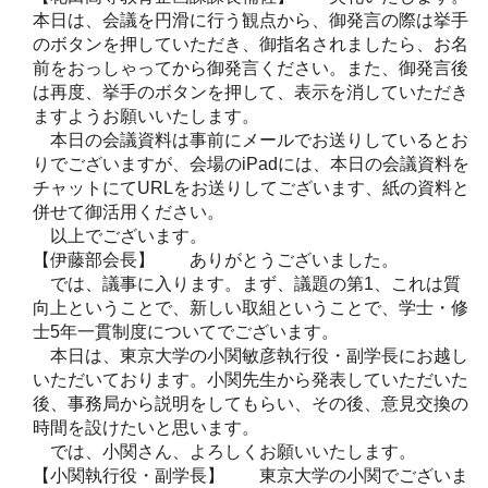
本日は、会議を円滑に行う観点から、御発言の際は挙手
のボタンを押していただき、御指名されましたら、お名
前をおっしゃってから御発言ください。また、御発言後
は再度、挙手のボタンを押して、表示を消していただき
ますようお願いいたします。
本日の会議資料は事前にメールでお送りしているとお
りでございますが、会場のiPadには、本日の会議資料を
チャットにてURLをお送りしてございます、紙の資料と
併せて御活用ください。
以上でございます。
【伊藤部会長】 ありがとうございました。
では、議事に入ります。まず、議題の第1、これは質
向上ということで、新しい取組ということで、学士・修
士5年一貫制度についてでございます。
本日は、東京大学の小関敏彦執行役・副学長にお越し
いただいております。小関先生から発表していただいた
後、事務局から説明をしてもらい、その後、意見交換の
時間を設けたいと思います。
では、小関さん、よろしくお願いいたします。
【小関執行役・副学長】 東京大学の小関でございま