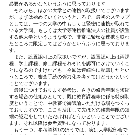
必要があるかなというふうに思っております。
それから、ほかの大学との連携の取扱いでございます
が、まずは始めていくというところで、最初のステップ
としては、一つの大学の中もしくは緊密に連携が取れて
いる大学間、もしくは大学等連携推進法人の社員が設置
する他大学というような形で、非常に緊密な連携を取れ
たところに限定してはどうかというふうに思っておりま
す。
また、設置認可上の取扱いですが、設置認可上は両課
程、学士課程、修士課程それぞれを認可にかけていくこ
とになるのですけれども、今回は連続性に配慮したとい
うところで、審査手続の弾力化を考えてはどうかという
ことでございます。
最後につけております参考は、さきの修業年限を短縮
する場合の仕組みとして、既に教育課程等に係る特例制
度ということで、中教審で御議論いただける場をつくっ
ておりますので、ここを活用して先ほどの修業年限の短
縮の認定をしていただければどうかということでござい
ます。それ以降は参考資料になっております。
もう一つ、参考資料1のほうでは、実は大学院部会で