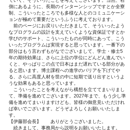
ていく、そういったことを考えてございます。当然、右
側にあるように、長期のインターンシップですとか全寮
制、こういったところでも多様な人とのコミュニケーシ
ョンが極めて重要だというふうに考えております。
前のページにお戻りいただきまして、そういったよう
なプログラムの設計を支えていくような資保証ですとか
学びのサポート、こういったものが同時にあって、こう
いったプログラムは実現すると思っています。一番下の
部分はもう言わずもがなでございまして、学士・修士5
年の期待効果は、さらに上位の学位にどんどん進んでい
くと、やっぱりこの点で日本はまだ遅れている部分があ
ると思います。博士課程への進学のバリアを下げてや
る、さらに高度人材を世の中に短期で送り出すというよ
うな効果もあると思っています。
こういったことを考えながら構想を立ててまいりまし
て、準備を進めてございます。2027年まで、もう少し準
備を進めてまいりますけども、皆様の御意見いただけれ
ば幸いでございます。どうぞよろしくお願いいたしま
す。
【伊藤部会長】 ありがとうございました。
続きまして、事務局から説明をお願いいたします。