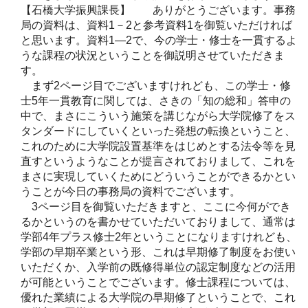
【石橋大学振興課長】 ありがとうございます。事務
局の資料は、資料1－2と参考資料1を御覧いただければ
と思います。資料1―2で、今の学士・修士を一貫するよ
うな課程の状況ということを御説明させていただきま
す。
まず2ページ目でございますけれども、この学士・修
士5年一貫教育に関しては、さきの「知の総和」答申の
中で、まさにこういう施策を講じながら大学院修了をス
タンダードにしていくといった発想の転換ということ、
これのために大学院設置基準をはじめとする法令等を見
直すというようなことが提言されておりまして、これを
まさに実現していくためにどういうことができるかとい
うことが今日の事務局の資料でございます。
3ページ目を御覧いただきますと、ここに今何ができ
るかというのを書かせていただいておりまして、通常は
学部4年プラス修士2年ということになりますけれども、
学部の早期卒業という形、これは早期修了制度をお使い
いただくか、入学前の既修得単位の認定制度などの活用
が可能ということでございます。修士課程については、
優れた業績による大学院の早期修了ということで、これ