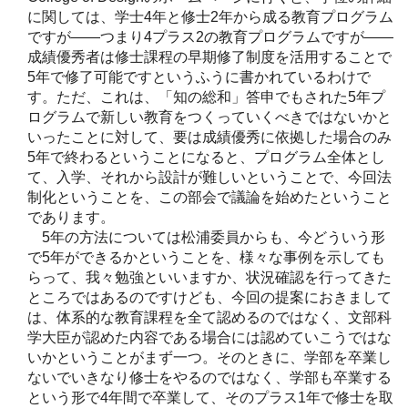
に関しては、学士4年と修士2年から成る教育プログラム
ですが――つまり4プラス2の教育プログラムですが――
成績優秀者は修士課程の早期修了制度を活用することで
5年で修了可能ですというふうに書かれているわけで
す。ただ、これは、「知の総和」答申でもされた5年プ
ログラムで新しい教育をつくっていくべきではないかと
いったことに対して、要は成績優秀に依拠した場合のみ
5年で終わるということになると、プログラム全体とし
て、入学、それから設計が難しいということで、今回法
制化ということを、この部会で議論を始めたということ
であります。
5年の方法については松浦委員からも、今どういう形
で5年ができるかということを、様々な事例を示しても
らって、我々勉強といいますか、状況確認を行ってきた
ところではあるのですけども、今回の提案におきまして
は、体系的な教育課程を全て認めるのではなく、文部科
学大臣が認めた内容である場合には認めていこうではな
いかということがまず一つ。そのときに、学部を卒業し
ないでいきなり修士をやるのではなく、学部も卒業する
という形で4年間で卒業して、そのプラス1年で修士を取