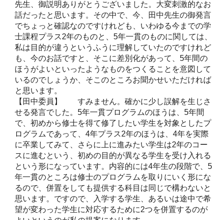
先生、御説明ありがとうございました。大変刺激的なお
話だったと思います。その中で、今、田中先生の御発言
でちょっと確認なのですけれども、いわゆる今までの学
士課程プラス2年のものと、5年一貫のものに関しては、
私は目的が違うというふうに理解していたのですけれど
も、今のお話ですと、そこに差別化があって、5年間の
ほうがよいといったようなものをつくることを意図して
いるのでしょうか、そこのところお聞かせいただければ
と思います。
【田中委員】 すみません。確かに少し誤解を生じさ
せる発言でした。5年一貫プログラムのほうは、5年間
で、初めから修士を得て修了したい学生を対象としたプ
ログラムであって、4年プラス2年のほうは、4年を実際
に卒業してみて、さらに上に進みたい学生は2年のコー
スに進むという、初めの目的が異なる学生を受け入れる
という形になっています。内容的には4年生の段階で、5
年一貫のところは修士のプログラムを取りにいく形にな
るので、併置をしても提供する科目は同じで構わないと
思います。ですので、入学する学生、あるいは途中で希
望が変わった学生に対応するために2つを併置するのが