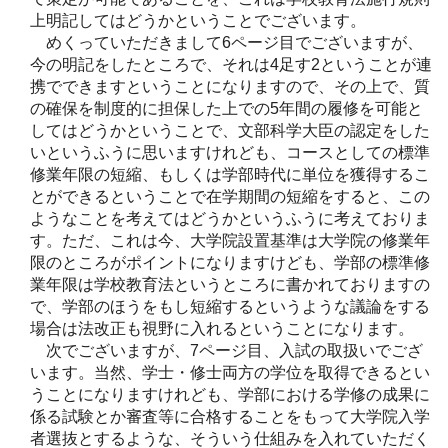
上明記してはどうかということでございます。
めくっていただきまして6ページ目でございますが、
今の明記をしたところで、それは4足す2ということが連
携でできますということになりますので、その上で、質
の確保を制度的に担保した上での5年間の履修を可能と
してはどうかということで、文部科学大臣の認定をした
いというふうに思いますけれども、コースとしての標準
修業年限の短縮、もしくは学部時代に単位を獲得するこ
とができるということで在学期間の短縮をすると、この
ようなことを考えてはどうかというふうに考えておりま
す。ただ、これは今、大学院設置基準は大学院の修業年
限のところがポイントになりますけども、学部の標準修
業年限は学校教育法というところに書かれておりますの
で、学部のほうをもし短縮するというような議論をする
場合は法改正も視野に入れるということになります。
次でございますが、7ページ目、入試の取扱いでござ
います。当然、学士・修士両方の学位を取得できるとい
うことになりますけれども、学部における学修の成果に
係る試験とか審査等に合格することをもって大学院入学
者選抜とするような、そういう仕組みを入れていただく