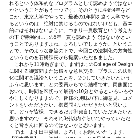
れるという体系的なプログラムとして認めようではない
かということがもう一つです。そのときに学部4年をど
こか、東京大学でやって、最後の1年間を違う大学でや
るというのは、絶対に禁じるものではないけども、基本
的にはそれはないように、つまり一貫教育という考え方
の下で特例的にこの5年一貫を認めようではないかとい
うことでありますよね。よろしいでしょうか。というこ
とで、そのような趣旨の下で、今回この法制化の方向性
というものを石橋課長から提案いただきました。
これから11時過ぎまで、まずはこのCollege of Design
に関する御質問または様々な意見交換、プラスこの法制
化に関する議論ということを、2つしていきたいという
ふうに思います。どの委員からでも結構です。両側面に
おいて、時間を区切って最初の10分とやるといろいろや
やこしくなりますので、皆様の興味の下に御意見、コメ
ントをいただきたい、御質問もいただきたいと思いま
す。どうぞ皆様、できるだけ御発言していただきたいと
思いますので、それぞれ3分以内ぐらいでやっていただ
くと皆さんに回るのではないかと思います。
では、まず田中委員、よろしくお願いいたします。