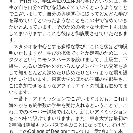
す。それから、学生本位の主体的な学びというのは、学
生が自ら自分の学びを組み立てていくというようなこと
でございまして、自分の興味関心に従ってどんどん学び
を深めていくといったようなことをこの中で進めていき
たいと思っています。そのための様々なサポートも用意
してまいります。これも後ほど御説明させていただきま
す。
スタジオを中心とする多様な学び、これも後ほど御説
明いたしますが、学びの拡張ですとか定着のために、ス
タジオというコモンスペースを設けまして、上級生、下
級生、あるいは学内外のいろんなメンバーとの交流を通
して知をどんどん深めたり広めたりというような場を設
けたいと思います。東京大学のほかの学部の学部生もこ
こに参加できるようなアフィリエイトの制度も進めてま
いります。
一番下、アドミッションでございますけども、これは
海外からも約半数の学生を受け入れるということで、こ
れまでのペーパー試験ではない、新しいアドミッション
をこの中で設けてまいります。また、東京大学は最初の
2年間は駒場キャンパスで学ぶことになっていますけど
も、このCollege of Designについては、学びは全て本