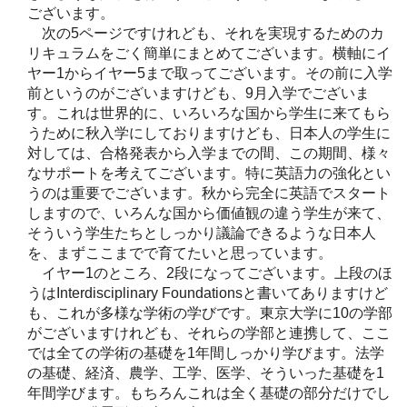
ございます。
次の5ページですけれども、それを実現するためのカ
リキュラムをごく簡単にまとめてございます。横軸にイ
ヤー1からイヤー5まで取ってございます。その前に入学
前というのがございますけども、9月入学でございま
す。これは世界的に、いろいろな国から学生に来てもら
うために秋入学にしておりますけども、日本人の学生に
対しては、合格発表から入学までの間、この期間、様々
なサポートを考えてございます。特に英語力の強化とい
うのは重要でございます。秋から完全に英語でスタート
しますので、いろんな国から価値観の違う学生が来て、
そういう学生たちとしっかり議論できるような日本人
を、まずここまでで育てたいと思っています。
イヤー1のところ、2段になってございます。上段のほ
うはInterdisciplinary Foundationsと書いてありますけど
も、これが多様な学術の学びです。東京大学に10の学部
がございますけれども、それらの学部と連携して、ここ
では全ての学術の基礎を1年間しっかり学びます。法学
の基礎、経済、農学、工学、医学、そういった基礎を1
年間学びます。もちろんこれは全く基礎の部分だけでし