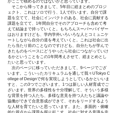
がここで積めるのではないかと思っています。
そこから帰ってきまして、5年目に総まとめのプロジ
ェクト、これはソロで行う、1人で行います。自分で課
題を立てて、社会にインパクトのある、社会に貢献する
課題を立てて、1年間自分でそのアプローチも含めて考
えて結論まで持っていくと。もちろんスーパーバイザー
はおりますけども、学内学外いろいろな人とコミュニケ
ートしながら自分の道を考えていくと。これは社会に出
たら当たり前のことなのですけども、自分たちが学んで
きたものをベースにどうやったら社会につながっていけ
るかということをこの1年間考えさせて、総まとめとし
たいと思っています。
次のページに移っていただきまして、9ページでござ
います。こういったカリキュラムを通して我々UTokyo C
ollege of Designで何を実現しようとしているかといいま
すと、この3つでございます。1つは新しい人材育成でご
ざいます。世界の多様性を十分理解して、そういう多様
な背景を持つ人たち、多様な意見を持つ人たちと議論や
協働ができて合意形成ができて、それをリードするよう
な人材を育てたいと思っています。また、多面的・俯瞰
的な視点から課題を掘り起こす、社会に対する意識を非