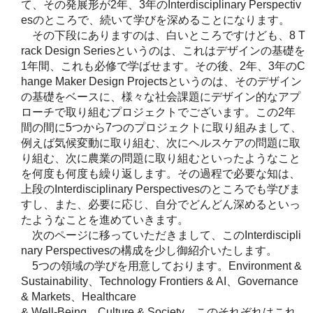
て、その発展形が2年、3年のInterdisciplinary Perspectiv
esのところで、続いて学びを深めることになります。
その下段にありますのは、白いところですけども、8 T
rack Design Seriesというのは、これはデザインの基礎を
1年間、これも必修で学ばせます。その後、2年、3年のC
hange Maker Design Projectsというのは、そのデザイン
の基礎をベースに、様々な社会課題にデザイン的なアプ
ローチで取り組むプロジェクトでございます。この2年
間の間に5つから7つのプロジェクトに取り組みまして、
例えば気候変動に取り組む、次にヘルスケアの問題に取
り組む、次に農業の問題に取り組むといったようなこと
を何度も何度も繰り返します。その過程で必要な知は、
上段のInterdisciplinary Perspectivesのところでも学びま
すし、また、必要に応じ、自分でどんどん深めるといっ
たようなことを進めていきます。
次のページに移っていただきまして、このInterdiscipli
nary Perspectivesの構成を少し御紹介いたします。
5つの領域の学びを用意しております。Environment &
Sustainability、Technology Frontiers & AI、Governance
& Markets、Healthcare
& Well-Being、Culture & Society、このそれぞれはこれ