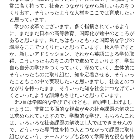
常に高く持って、社会とつながりながら新しいものをつ
くり出す、そういったような人材をここでは育成したい
と思っています。
学びの改革でございます。多く指摘されているよう
に、まだまだ日本の高等教育、国際化が途中のところが
あると思います。私たちはもっともっと国際的な学びの
環境をここでつくりたいと思っています。秋入学ですと
か、新しいアドミッション、それから英語による学位取
得、こういったものをこの中で進めてまいります。学生
自ら自分の学びをつくっていく、深めていく、主体的に
そういったものに取り組む、知を定着させる、そういっ
たこともこの中で実現したいと思いますし、社会とのつ
ながりを持ったまま、そういった知を社会につなげてい
くといったような訓練もさせたいと思っています。
3つ目は学際的な学びですけども、冒頭申し上げまし
たように、非常に多面的な視点が今の社会課題の解決に
は求められていますので、学際的な学び、もちろんこれ
は、いろいろな社会課題の解決は1人ではできませんの
で、どういった専門性を持つ人とつながって課題に取り
組むかという、チームアップも含めて学際的な視点を持