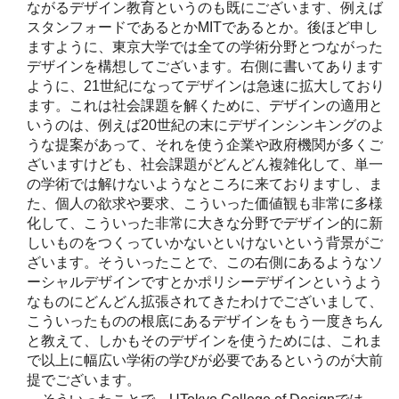
ながるデザイン教育というのも既にございます、例えば
スタンフォードであるとかMITであるとか。後ほど申し
ますように、東京大学では全ての学術分野とつながった
デザインを構想してございます。右側に書いてあります
ように、21世紀になってデザインは急速に拡大しており
ます。これは社会課題を解くために、デザインの適用と
いうのは、例えば20世紀の末にデザインシンキングのよ
うな提案があって、それを使う企業や政府機関が多くご
ざいますけども、社会課題がどんどん複雑化して、単一
の学術では解けないようなところに来ておりますし、ま
た、個人の欲求や要求、こういった価値観も非常に多様
化して、こういった非常に大きな分野でデザイン的に新
しいものをつくっていかないといけないという背景がご
ざいます。そういったことで、この右側にあるようなソ
ーシャルデザインですとかポリシーデザインというよう
なものにどんどん拡張されてきたわけでございまして、
こういったものの根底にあるデザインをもう一度きちん
と教えて、しかもそのデザインを使うためには、これま
で以上に幅広い学術の学びが必要であるというのが大前
提でございます。