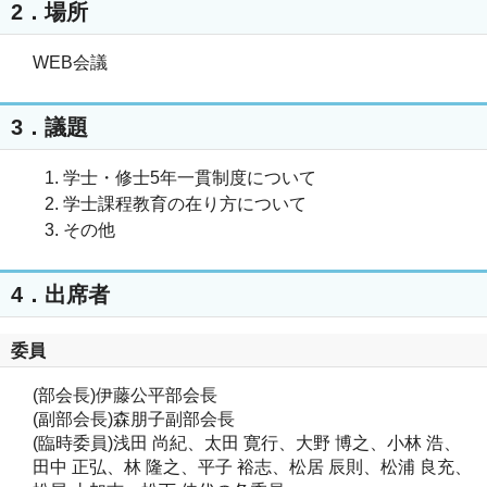
2．場所
WEB会議
3．議題
学士・修士5年一貫制度について
学士課程教育の在り方について
その他
4．出席者
委員
(部会長)伊藤公平部会長
(副部会長)森朋子副部会長
(臨時委員)浅田 尚紀、太田 寛行、大野 博之、小林 浩、
田中 正弘、林 隆之、平子 裕志、松居 辰則、松浦 良充、