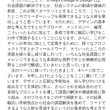
そういったことで、UTokyo College of Designでは、
社会課題の解決ですとか、社会システムの創成や価値の
創造、これが我々ターゲットとするところで、こういっ
たところでリーダーシップを発揮できるような人材を輩
出しようと思っています。そのために、デザインの基本
的な考え方ですとかアプローチ、メソドロジー、倫理、
こういったものに加えて、多様で非常に幅広い学びをこ
の中で実践するということになります。さらに、このデ
ザインが本当に知として定着するために、様々なプロジ
ェクトですとかフィールドワーク、そういったところの
実践を繰り返し繰り返し行って、いろんな社会課題にチ
ャレンジできるような多面的な視野ですとか俯瞰的な視
野をこの中で醸成していきたいと思っています。
次のページに移っていただきまして、4ページ目でご
ざいます。今申し上げたようなことをここに書いてござ
います。デザインと広範な学術知を、自ら学びのパスを
組み立てて主体的に学ぶ。さらにそれを組み合わせて、
多様なプロジェクトを通して課題の解決や価値創造に取
り組み、そのプロセスをこの中で経験する。その結果、
幅広い学術視点から社会の課題解決を進めて、リードで
きるような人材を育成するというのが基本的な考え方で