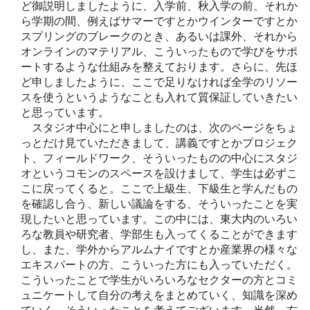
ど御説明しましたように、入学前、秋入学の前、それか
ら学期の間、例えばサマーですとかウインターですとか
スプリングのブレークのとき、あるいは課外、それから
オンラインのマテリアル、こういったもので学びをサポ
ートするような仕組みを整えております。さらに、先ほ
ど申しましたように、ここで足りなければ全学のリソー
スを使うというようなことも入れて質保証していきたい
と思っています。
スタジオ中心にと申しましたのは、次のページをちょ
っとだけ見ていただきまして、講義ですとかプロジェク
ト、フィールドワーク、そういったものの中心にスタジ
オというコモンのスペースを設けまして、学生は必ずこ
こに戻ってくると。ここで上級生、下級生と学んだもの
を確認し合う、新しい議論をする、そういったことを実
現したいと思っています。この中には、東大内のいろい
ろな教員や研究者、学部生も入ってくることができます
し、また、学外からアルムナイですとか産業界の様々な
エキスパートの方、こういった方にも入っていただく。
こういったことで学生がいろいろなセクターの方とコミ
ュニケートして自分の考えをまとめていく、知識を深め