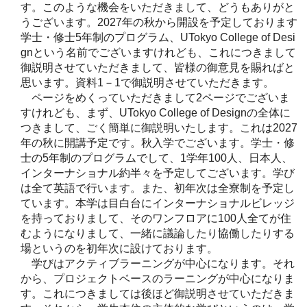
す。このような機会をいただきまして、どうもありがと
うございます。2027年の秋から開設を予定しております
学士・修士5年制のプログラム、UTokyo College of Desi
gnという名前でございますけれども、これにつきまして
御説明させていただきまして、皆様の御意見を賜ればと
思います。資料1－1で御説明させていただきます。
ページをめくっていただきまして2ページでございま
すけれども、まず、UTokyo College of Designの全体に
つきまして、ごく簡単に御説明いたします。これは2027
年の秋に開講予定です。秋入学でございます。学士・修
士の5年制のプログラムでして、1学年100人、日本人、
インターナショナル約半々を予定してございます。学び
は全て英語で行います。また、初年次は全寮制を予定し
ています。本学は目白台にインターナショナルビレッジ
を持っておりまして、そのワンフロアに100人全てが住
むようになりまして、一緒に議論したり協働したりする
場というのを初年次に設けております。
学びはアクティブラーニングが中心になります。それ
から、プロジェクトベースのラーニングが中心になりま
す。これにつきましては後ほど御説明させていただきま