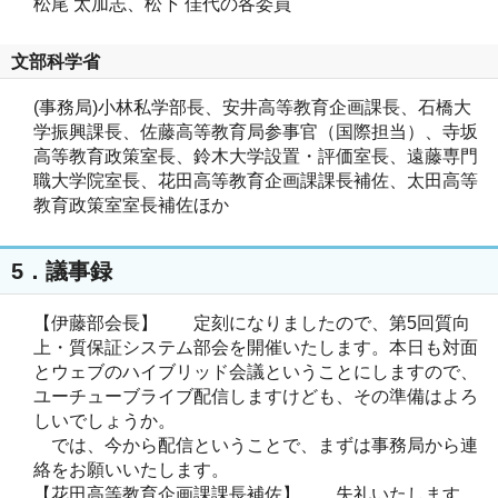
松尾 太加志、松下 佳代の各委員
文部科学省
(事務局)小林私学部長、安井高等教育企画課長、石橋大
学振興課長、佐藤高等教育局参事官（国際担当）、寺坂
高等教育政策室長、鈴木大学設置・評価室長、遠藤専門
職大学院室長、花田高等教育企画課課長補佐、太田高等
教育政策室室長補佐ほか
5．議事録
【伊藤部会長】 定刻になりましたので、第5回質向
上・質保証システム部会を開催いたします。本日も対面
とウェブのハイブリッド会議ということにしますので、
ユーチューブライブ配信しますけども、その準備はよろ
しいでしょうか。
では、今から配信ということで、まずは事務局から連
絡をお願いいたします。
【花田高等教育企画課課長補佐】 失礼いたします。