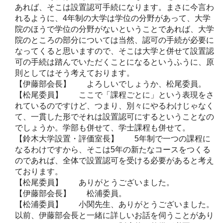
あれば、そこは設置認可手続になります。まさに今言わ
れるように、4年制の大学は学位の分野があって、大学
院のほうで学位の分野がないということであれば、大学
院のところの部分については当然、認可の手続が必要に
なってくると思いますので、そこは大学と併せて設置認
可の手続は踏んでいただくことになるというふうに、原
則としてはそう考えております。
【伊藤部会長】 よろしいでしょうか、松尾委員。
【松尾委員】 ここで「課程ごとに」という表現をさ
れているのですけど、つまり、別々にやるわけじゃなく
て、一貫した形でそれは設置認可にするということなの
でしょうか。学部も併せて、学士課程も併せて。
【鈴木大学設置・評価室長】 5年制で一つの課程に
なるわけですから、そこは5年の新たなコースをつくる
のであれば、全体で設置認可を受ける必要があると考え
ております。
【松尾委員】 ありがとうございました。
【伊藤部会長】 松浦委員。
【松浦委員】 小関先生、ありがとうございました。
以前、伊藤部会長と一緒に詳しいお話を伺うことがあり