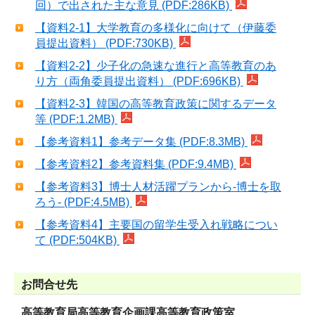
回）で出された主な意見 (PDF:286KB)
【資料2-1】大学教育の多様化に向けて（伊藤委
員提出資料） (PDF:730KB)
【資料2-2】少子化の急速な進行と高等教育のあ
り方（両角委員提出資料） (PDF:696KB)
【資料2-3】韓国の高等教育政策に関するデータ
等 (PDF:1.2MB)
【参考資料1】参考データ集 (PDF:8.3MB)
【参考資料2】参考資料集 (PDF:9.4MB)
【参考資料3】博士人材活躍プランから-博士を取
ろう- (PDF:4.5MB)
【参考資料4】主要国の留学生受入れ戦略につい
て (PDF:504KB)
お問合せ先
高等教育局高等教育企画課高等教育政策室