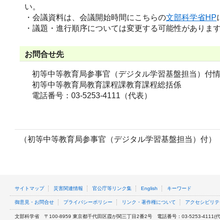
い。
・会議資料は、会議開始時間にこちらの
文部科学省HP
・議題・進行順序については変更する可能性がありま
お問合せ先
初等中等教育局参事官（デジタル学習基盤担当）付
初等中等教育局教育課程課
教育課程総括係
電話番号：03-5253-4111（代表）
（初等中等教育局参事官（デジタル学習基盤担当）付）
サイトマップ
災害関連情報
官公庁等リンク集
English
キーワード
御意見・お問合せ
プライバシーポリシー
リンク・著作権について
アクセシビリテ
文部科学省
〒100-8959 東京都千代田区霞が関三丁目2番2号
電話番号：03-5253-4111(代表