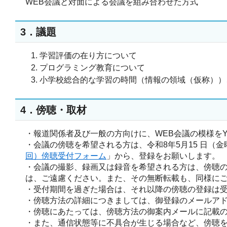
WEB会議と対面による会議を組み合わせた方式
3．議題
学習評価の在り方について
プログラミング教育について
小学校総合的な学習の時間（情報の領域（仮称））
4．傍聴・取材
・報道関係者及び一般の方向けに、WEB会議の模様をYou
・会議の傍聴を希望される方は、令和8年5月15 日（金曜
回）傍聴受付フォーム
」から、登録をお願いします。
・会議の撮影、録画又は録音を希望される方は、傍聴
は、ご遠慮ください。また、その無断転載も、同様に
・受付期間を過ぎた場合は、それ以降の傍聴の登録は
・傍聴方法の詳細につきましては、御登録のメールア
・傍聴にあたっては、傍聴方法の御案内メールに記載
・また、通信状態等に不具合が生じる場合など、傍聴