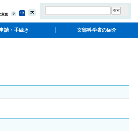
大
中
小
の変更
申請・手続き
文部科学省の紹介