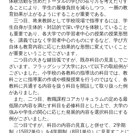
体験活動を含めたトータルの学びの在り方を考えたりす
ることにより、学生の履修負担を減らしつつ、一層の教
育効果が上がるようにすることが重要である。
三つ目、将来教師として学校現場で指導するには、学
生自身が主体的・対話的で深い学びを体験していること
も重要であり、各大学での学習者中心の授業の授業形態
を、講義ではなく学習者中心のものにするなど、学び方
自体も教育内容に応じた効果的な形態に変えていくこと
が重要ということでございます。
二つ目の大きな鍵括弧ですが、既存科目の見直しでご
ざいます。フラッグシップ大学において以下の取組例が
ございました。小学校の各教科の指導法の科目では、教
科ごとに指導案の作成や模擬授業を行うのではなく、各
教科に共通する内容を扱う科目を開設して取り扱った例
がありました。
また、二つ目、教職課程コアカリキュラムの定める最
低限の内容を満たす科目を必修科目とした上で、大学の
強みや学生の関心に応じた発展的内容を選択科目にする
例がございました。
三つ目ですが、科目の内容の見直しと併せて、2学期
制（15回2単位）を4学期制（8回1単位）に見直すことに