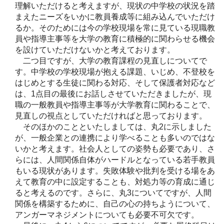
理解いただけると考えますが、現状の中学校の状況を踏
まえたニーズをいかに教員養成等に組み込んでいただけ
るか。そのためには今の学校現場を常に見ている現職教
員や指導主事等を大学の教育に積極的に関わらせる機会
を設けていただけないかと考えております。
二つ目ですが、大学の教育課程の見直しについてで
す。中学校の学校現場が抱える課題、いじめ、不登校を
はじめとする生徒に関わる対応、そして保護者対応など
は、1点目の最後にお話しさせていただきましたが、現
職の一般教員や指導主事等が大学教育に関わることで、
見直しの視点としていただければと思っております。
そのほかのことといたしましては、丸2に示しました
が、一般企業との連携により学べることも多いのではな
いかと考えます。社会人としての姿勢も必要であり、さ
らには、人間関係自体がハードルとなっている若手教員
もいる現状があります。失敗体験や批判を受ける場をあ
えて教育の中に設定することも、対処力等の育成に通じ
ると考えるのです。さらに、丸3についてですが、人間
関係を構築するために、自己の心の持ちようについて、
アンガーマネジメントについても必要不可欠です。