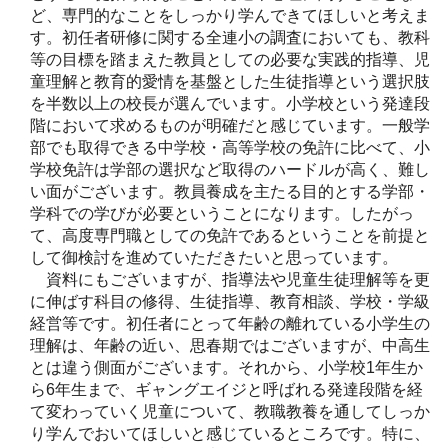
ど、専門的なことをしっかり学んできてほしいと考えま
す。初任者研修に関する全連小の調査においても、教科
等の目標を踏まえた教員としての必要な実践的指導、児
童理解と教育的愛情を基盤とした生徒指導という選択肢
を半数以上の校長が選んでいます。小学校という発達段
階において求めるものが明確だと感じています。一般学
部でも取得できる中学校・高等学校の免許に比べて、小
学校免許は学部の選択など取得のハードルが高く、難し
い面がございます。教員養成を主たる目的とする学部・
学科での学びが必要ということになります。したがっ
て、高度専門職としての免許であるということを前提と
して御検討を進めていただきたいと思っています。
資料にもございますが、指導法や児童生徒理解等を更
に伸ばす科目の修得、生徒指導、教育相談、学校・学級
経営等です。初任者にとって年齢の離れている小学生の
理解は、年齢の近い、思春期ではございますが、中高生
とは違う側面がございます。それから、小学校1年生か
ら6年生まで、ギャングエイジと呼ばれる発達段階を経
て変わっていく児童について、教職教養を通してしっか
り学んでおいてほしいと感じているところです。特に、