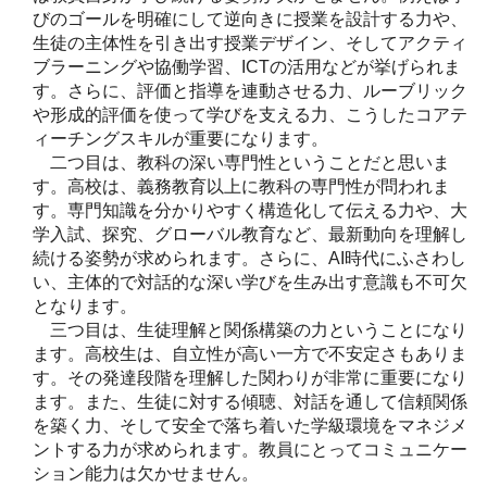
びのゴールを明確にして逆向きに授業を設計する力や、
生徒の主体性を引き出す授業デザイン、そしてアクティ
ブラーニングや協働学習、ICTの活用などが挙げられま
す。さらに、評価と指導を連動させる力、ルーブリック
や形成的評価を使って学びを支える力、こうしたコアテ
ィーチングスキルが重要になります。
二つ目は、教科の深い専門性ということだと思いま
す。高校は、義務教育以上に教科の専門性が問われま
す。専門知識を分かりやすく構造化して伝える力や、大
学入試、探究、グローバル教育など、最新動向を理解し
続ける姿勢が求められます。さらに、AI時代にふさわし
い、主体的で対話的な深い学びを生み出す意識も不可欠
となります。
三つ目は、生徒理解と関係構築の力ということになり
ます。高校生は、自立性が高い一方で不安定さもありま
す。その発達段階を理解した関わりが非常に重要になり
ます。また、生徒に対する傾聴、対話を通して信頼関係
を築く力、そして安全で落ち着いた学級環境をマネジメ
ントする力が求められます。教員にとってコミュニケー
ション能力は欠かせません。