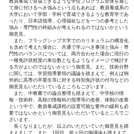
教員養成で育成できるような学位プログラム全体を通じ
て身に付けるべき強みという点もあれば、教員養成系の
大学において学部・学科で育成できるような教育学であ
ったり、日本語指導、心理福祉などを一つの参考とした
強み・専門性の枠組みが考えられるのではないかという
御意見。
また、フラッグシップ大学でのカリキュラムの構造化
も含めて考えた場合に、共通で学ぶべき事項と強み・専
門性のバランスについては、両方合わせた場合に現行の
一種免許状程度の単位数となるようなイメージで検討す
る方がよいのではないかという御意見。また、技術分野
に関しては、学習指導要領の議論を踏まえて、例えば例
外的に高専の卒業生等に対する特別免許状の付与などの
御意見もいただいているところもございます。
また、中教審での論点整理も踏まえて、中学校の情
報・技術科、高校の情報科の指導等の改善、体制の改善
という中で、教員養成課程の設置可能な要件の緩和も必
要ではないかという御意見もいただいているところでご
ざいます。
長くなりましたが、以上のいただいていた御意見を踏
まえまして、また、1回目、前々回の御議論も踏まえて