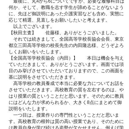
最後に、丸4から6についてですが、必要な履修科目は
何か、そして、教職を志す学生が諦めることがないよう
に、先ほど御説明にあった介護実習なども含め、実態に
応じて精選、見直しをお願いしたいと考えます。
以上でございます。
【秋田主査】 佐藤様、ありがとうございました。
それでは続きまして、全国高等学校長協会会長、東京
都立三田高等学校の校長先生の内田隆志様、どうぞよろ
しくお願いをいたします。
【全国高等学校長協会（内田）】 本日は機会を与え
ていただきまして、ありがとうございます。画面では項
目のみ挙げさせていただいておりますので、この画面を
基に説明をさせていただきます。
高等学校の教員養成で本当に必要な力についてお話を
させていただきます。高校教育の質を左右するのは、や
はり授業の質ということだと思います。そのために教員
にはどんな力が求められるか、大きく8点にまとめて御
説明をいたします。
一つ目は、授業作りの専門性ということだと思いま
す。高校教育の根幹は質の高い授業であり、そのために
は教員自身が学び続ける姿勢が欠かせません。例えば学