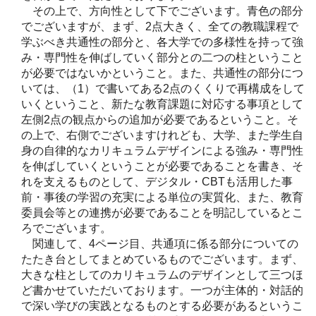
その上で、方向性として下でございます。青色の部分
でございますが、まず、2点大きく、全ての教職課程で
学ぶべき共通性の部分と、各大学での多様性を持って強
み・専門性を伸ばしていく部分との二つの柱ということ
が必要ではないかということ。また、共通性の部分につ
いては、（1）で書いてある2点のくくりで再構成をして
いくということ、新たな教育課題に対応する事項として
左側2点の観点からの追加が必要であるということ。そ
の上で、右側でございますけれども、大学、また学生自
身の自律的なカリキュラムデザインによる強み・専門性
を伸ばしていくということが必要であることを書き、そ
れを支えるものとして、デジタル・CBTも活用した事
前・事後の学習の充実による単位の実質化、また、教育
委員会等との連携が必要であることを明記しているとこ
ろでございます。
関連して、4ページ目、共通項に係る部分についての
たたき台としてまとめているものでございます。まず、
大きな柱としてのカリキュラムのデザインとして三つほ
ど書かせていただいております。一つが主体的・対話的
で深い学びの実践となるものとする必要があるというこ