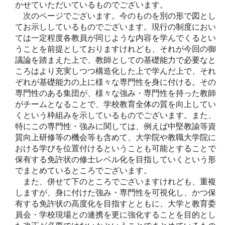
かせていただいているものでございます。
次のページでございます。今のものを別の形で図とし
てお示ししているものでございます。現行の制度におい
ては一定程度各教員が同じような内容を学んでくるとい
うことを前提としておりますけれども、それが今回の御
議論を踏まえた上で、教師としての基礎能力で必要なと
ころはより充実しつつ構造化した上で学んだ上で、それ
ぞれが基礎能力の上に様々な専門性を身に付ける。その
専門性のある集団が、様々な強み・専門性を持った教師
がチームとなることで、学校教育全体の質を向上してい
くという枠組みを示しているものでございます。また、
特にこの専門性・強みに関しては、例えば中堅教諭等資
質向上研修等の機会等も含めて、大学院や教職大学院に
おける学びを位置付けるということも可能とすることで
保有する免許状の修士レベル化を目指していくという形
でまとめているところでございます。
また、併せて下のところでございますけれども、重複
しますが、身に付けた強み・専門性を可視化し、かつ保
有する免許状の高度化を目指すとともに、大学と教育委
員会・学校現場との連携を更に強化することを目的とし