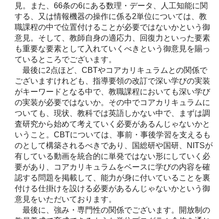
見。また、66条の6にある数理・データ、人工知能に関
する、又は情報機器の操作に係る2単位については、教
職課程の中で位置付けることが必要ではないかという御
意見。そして、教師自身の適応力、回復力といった要素
も重要な要素として入れていくべきという御意見を賜っ
ているところでございます。
最後に2点ほど、CBTやコアカリキュラムとの関係で
ございますけれども、指導要領の改訂で深い学びの実装
がキーワードとなる中で、教職課程においても深い学び
の実装が必要ではないか。その中でコアカリキュラムに
ついても、現状、教科では英語しかない中で、まずは調
査研究から始めて考えていく必要があるんじゃないかと
いうこと。CBTについては、事前・事後学習を支えるも
のとして構築されるべきであり、国総研や国研、NITSが
有している動画を統合的に単発ではない形にしていく必
要があり、コアカリキュラムをベースに学びの内容を確
認する問題を掲載して、能力が身に付いていることを裏
付ける仕掛けを設ける必要があるんじゃないかという御
意見をいただいております。
最後に、強み・専門性の関係でございます。開放制の