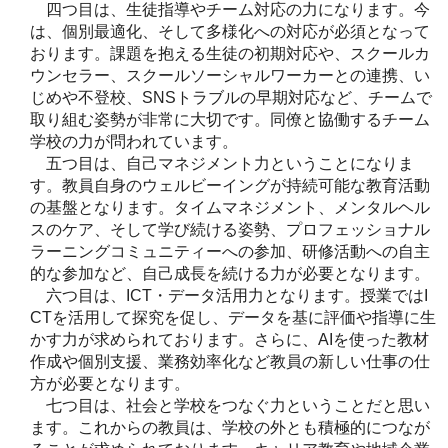
四つ目は、生徒指導やチーム対応の力になります。今
は、個別最適化、そして多様化への対応が必須となって
おります。課題を抱える生徒の初期対応や、スクールカ
ウンセラー、スクールソーシャルワーカーとの連携、い
じめや不登校、SNSトラブルの早期対応など、チームで
取り組む姿勢が非常に大切です。同僚と協働するチーム
学校の力が問われています。
五つ目は、自己マネジメント力ということになりま
す。教員自身のウェルビーイングが持続可能な教育活動
の基盤となります。タイムマネジメント、メンタルヘル
スのケア、そして学び続ける姿勢、プロフェッショナル
ラーニングコミュニティーへの参加、研修活動への自主
的な参加など、自己成長を続ける力が必要となります。
六つ目は、ICT・データ活用力となります。授業ではI
CTを活用して探究を促し、データを基に評価や指導に生
かす力が求められております。さらに、AIを使った教材
作成や個別支援、業務効率化など教員の新しい仕事の仕
方が必要となります。
七つ目は、社会と学校をつなぐ力ということだと思い
ます。これからの教員は、学校の外とも積極的につなが