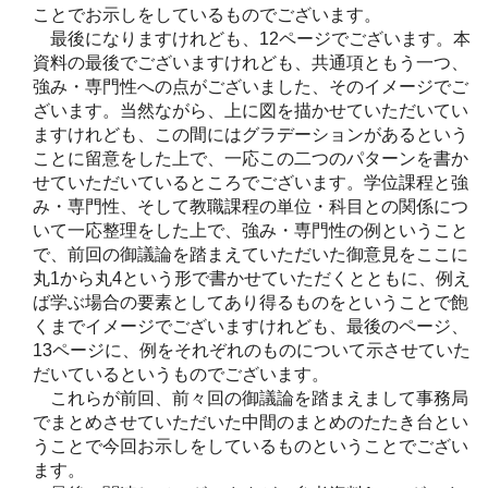
ことでお示しをしているものでございます。
最後になりますけれども、12ページでございます。本
資料の最後でございますけれども、共通項ともう一つ、
強み・専門性への点がございました、そのイメージでご
ざいます。当然ながら、上に図を描かせていただいてい
ますけれども、この間にはグラデーションがあるという
ことに留意をした上で、一応この二つのパターンを書か
せていただいているところでございます。学位課程と強
み・専門性、そして教職課程の単位・科目との関係につ
いて一応整理をした上で、強み・専門性の例ということ
で、前回の御議論を踏まえていただいた御意見をここに
丸1から丸4という形で書かせていただくとともに、例え
ば学ぶ場合の要素としてあり得るものをということで飽
くまでイメージでございますけれども、最後のページ、
13ページに、例をそれぞれのものについて示させていた
だいているというものでございます。
これらが前回、前々回の御議論を踏まえまして事務局
でまとめさせていただいた中間のまとめのたたき台とい
うことで今回お示しをしているものということでござい
ます。