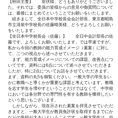
【秋田主査】 室伏様、どうもありがとうございまし
た。それでは、委員の皆様からの意見や御質問について
は、最後にまとめてということでお願いをいたします。
続きまして、全日本中学校長会会計部長、東京都昭島
市立清泉中学校長の佐藤晴美様、どうぞよろしくお願い
をいたします。
【全日本中学校長会（佐藤）】 全日中会計部長の佐
藤です。よろしくお願いいたします。では早速ですが、
私から今回の教師の能力育成イメージ（素案）に対し
て、二つの視点から述べさせていただきます。
まず、能力育成イメージについての課題、改善点につ
いてです。資料には6点について述べさせていただきま
したが、特に2点についてお話をさせていただきます。
まず、資料の丸5を御覧ください。一般大学の学生をい
かに教職へと導くかが重要な課題と考えています。教職
を志す学生を増やすということだけではなくて、中学校
においては各分野での専門性を有する教師を獲得したい
という思いもございます。
しかしながら、現在示された素案を拝見させていただ
きますと、一般大学生が教員免許状を取得するまでにか
なりの負担が大きいということです。一般大学生は、自