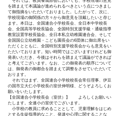
それでは、教員養成部会においても、学校現場の意見
を踏まえて本議論が進められるべきという点につきまし
て御指摘をいただいておりました。したがって、次に、
学校現場の御関係の方々から御意見を頂戴したいと存じ
ます。本日は、全国連合小学校長会、全日本中学校長
会、全国高等学校長協会、全国特別支援学級・通級指導
教室設置学校長協会、全日本私立幼稚園連合会、そして
全国国公立幼稚園・こども園長会の6団体に御出席をい
ただくとともに、全国特別支援学校長会からも意見をい
ただいております。短い時間ではございますけれども御
発表いただき、今後はそれらを踏まえて議論ができれば
と考えてございます。なお、この御発表の順序について
は、御発表の御都合を踏まえて調整をさせていただいて
おります。
それではまず、全国連合小学校校長会常任理事、伊豆
の国市立大仁小学校長の室伏伸明様、どうぞよろしくお
願いをいたします。
【全国連合小学校長会（室伏）】 よろしくお願いい
たします。全連小の室伏でございます。
小学校の教員に求めることとして、児童理解をはじめ
とする生徒指導的なこと、発達や心理に関することな