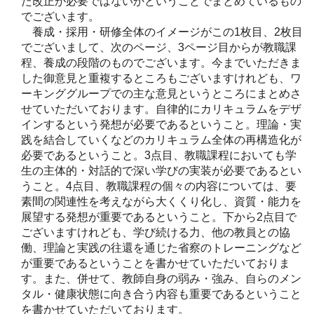
た改正が必要ではないかということでまとめているもの
でございます。
養成・採用・研修全体のイメージがこの1枚目、2枚目
でございまして、次のページ、3ページ目からが教職課
程、養成の段階のものでございます。今までいただきま
した御意見と重複するところもございますけれども、ワ
ーキンググループでの主な意見というところにまとめさ
せていただいております。自律的にカリキュラムをデザ
インするという発想が必要であるということ。理論・実
践を結合していくなどのカリキュラム全体の再構造化が
必要であるということ。3点目、教職課程においても学
生の主体的・対話的で深い学びの実装が必要であるとい
うこと。4点目、教職課程の個々の内容については、要
素間の関連性を考えながら大くくり化し、資質・能力を
展望する発想が重要であるということ。下から2点目で
ございますけれども、学び続ける力、他の教員との協
働、理論と実践の往還を通じた省察のトレーニングなど
が重要であるということを書かせていただいておりま
す。また、併せて、教師自身の弱み・強み、自らのメン
タル・健康状態に向き合う内容も重要であるということ
を書かせていただいております。