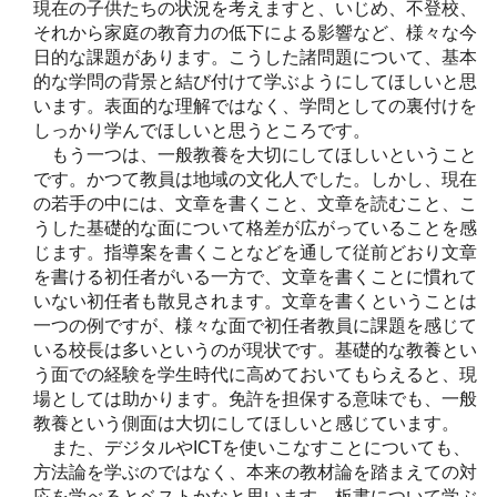
現在の子供たちの状況を考えますと、いじめ、不登校、
それから家庭の教育力の低下による影響など、様々な今
日的な課題があります。こうした諸問題について、基本
的な学問の背景と結び付けて学ぶようにしてほしいと思
います。表面的な理解ではなく、学問としての裏付けを
しっかり学んでほしいと思うところです。
もう一つは、一般教養を大切にしてほしいということ
です。かつて教員は地域の文化人でした。しかし、現在
の若手の中には、文章を書くこと、文章を読むこと、こ
うした基礎的な面について格差が広がっていることを感
じます。指導案を書くことなどを通して従前どおり文章
を書ける初任者がいる一方で、文章を書くことに慣れて
いない初任者も散見されます。文章を書くということは
一つの例ですが、様々な面で初任者教員に課題を感じて
いる校長は多いというのが現状です。基礎的な教養とい
う面での経験を学生時代に高めておいてもらえると、現
場としては助かります。免許を担保する意味でも、一般
教養という側面は大切にしてほしいと感じています。
また、デジタルやICTを使いこなすことについても、
方法論を学ぶのではなく、本来の教材論を踏まえての対
応を学べるとベストかなと思います。板書について学ぶ