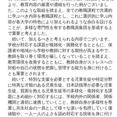
より、教育内容の厳選や濃縮を行った例がございまし
た。このような取組を踏まえ、全ての教職課程で共通的
に学ぶべき内容を教職課程とし、これに選択的に学ぶ内
容が各大学の特色により加えられるような余白を設ける
ことが、多様な専門性を有する教職員集団を形成する上
で重要と考えました。
続いて、加えるべきと考えられる内容でございます。
学校が対応する課題が複雑化・困難化するとともに、保
護者や地域から学校や教師に対する期待が高まる中で、
教師を取り巻く環境が厳しくなっていることを踏まえ、
教育環境を改善するとともに、教師自身がストレスへの
対処や自己の状態を把握し管理する能力を身に付けるこ
とも重要とされます。
続いて、特別な支援を必要とする児童生徒や特定分野
に特異な才能のある児童生徒、日本語指導が必要な児童
生徒、貧困を抱える児童生徒等の多様化・複雑化する課
題にきめ細かく対応するには、学校内外の関係者、関係
機関と適切に連携していくこと、教師自身が多様性を尊
重し共生社会の一員として様々な違いを包摂していく価
値観や、一人一人のよさを認め対応する技術を身に付け