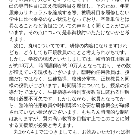
己の専門科目に加え教職科目を履修し、そのため、年間
履修カリキュラムを編成する際、教職科目を履修しない
学生に比べ余裕のない状況となっており、卒業単位とは
異なることなど負担についての声をよく聞くことがござ
います。その点について是非御検討いただけないかと考
えます。
次に、丸6についてです。研修の内容になりますけれ
ども、どうしても正規教員のことと考えられがちです。
しかし、学校の現状といたしましては、臨時的任用教員
が約13万人、時間講師が約10万人となっており、その数
が増えている現状もございます。臨時的任用教員は、授
業だけではなく、生徒指導、校務分掌等、正規教員と同
様の役割がございます。時間講師についても、授業の指
導だけではなく、生徒指導や特別支援教育に関わる理解
等は必要不可欠です。しかしながら、教員となってか
ら、臨時的任用教員や時間講師の必要な研修機会が確保
されていない状況がございます。もちろん時間的な制約
はありますが、質の高い教育を目指す上でこのことに対
する支援策が必要と考えます。
丸1から4までにつきましても、お読みいただければ御