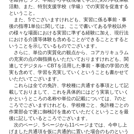
活動、また、特別支援学校（学級）での実習を促進する
ということ。
また、5でございますけれども、実習に係る事前・事
後の指導1単位に関しては、ここで書いてある学校以外
の様々な場面における実習に準ずる経験に加え、現行法
における介護等体験も含めることができることとすると
いうことを示しているものでございます。
さらに、単位の実質化の観点から、コアカリキュラム
の充実の点の御指摘もいただいておりますけれども、関
連してデジタル・CBTを活用した事前・事後の学習の充
実も含めて、学習を充実していくということも書かせて
いただいてございます。
これらは全ての免許、学校種に共通する事項として記
載しておりまして、これを具体的にはどう実装していく
かというところの名称や単位の記載については、7のと
ころでございますけれども、学校種ごと、免許種ごとの
作業部会で更に御検討を進めていただくということを最
後に記しているところでございます。
次のページ、5ページから11ページまでは、今申し上
げました共通項を仮に共通的に置いた場合のものという