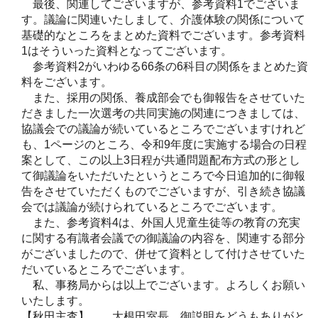
最後、関連してございますが、参考資料1でございま
す。議論に関連いたしまして、介護体験の関係について
基礎的なところをまとめた資料でございます。参考資料
1はそういった資料となってございます。
参考資料2がいわゆる66条の6科目の関係をまとめた資
料をございます。
また、採用の関係、養成部会でも御報告をさせていた
だきました一次選考の共同実施の関連につきましては、
協議会での議論が続いているところでございますけれど
も、1ページのところ、令和9年度に実施する場合の日程
案として、この以上3日程が共通問題配布方式の形とし
て御議論をいただいたというところで今日追加的に御報
告をさせていただくものでございますが、引き続き協議
会では議論が続けられているところでございます。
また、参考資料4は、外国人児童生徒等の教育の充実
に関する有識者会議での御議論の内容を、関連する部分
がございましたので、併せて資料として付けさせていた
だいているところでございます。
私、事務局からは以上でございます。よろしくお願い
いたします。
【秋田主査】 大根田室長、御説明をどうもありがと