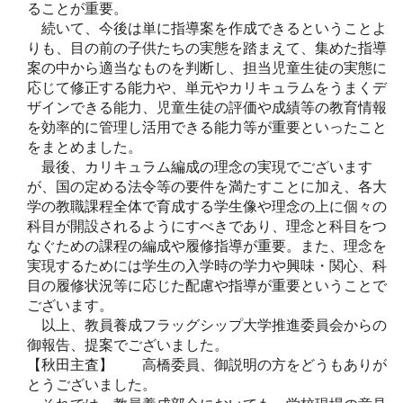
ることが重要。
続いて、今後は単に指導案を作成できるということよ
りも、目の前の子供たちの実態を踏まえて、集めた指導
案の中から適当なものを判断し、担当児童生徒の実態に
応じて修正する能力や、単元やカリキュラムをうまくデ
ザインできる能力、児童生徒の評価や成績等の教育情報
を効率的に管理し活用できる能力等が重要といったこと
をまとめました。
最後、カリキュラム編成の理念の実現でございます
が、国の定める法令等の要件を満たすことに加え、各大
学の教職課程全体で育成する学生像や理念の上に個々の
科目が開設されるようにすべきであり、理念と科目をつ
なぐための課程の編成や履修指導が重要。また、理念を
実現するためには学生の入学時の学力や興味・関心、科
目の履修状況等に応じた配慮や指導が重要ということで
ございます。
以上、教員養成フラッグシップ大学推進委員会からの
御報告、提案でございました。
【秋田主査】 高橋委員、御説明の方をどうもありが
とうございました。