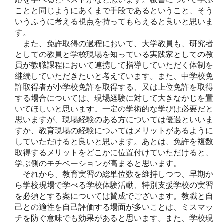
ことと同じようにあくまで手段であるということ、そう
いうふうに考える視点を持ってもらえると良いと思いま
す。
また、免許取得の過程において、大学教員も、研究者
としての教員と学校現場を知っている実践家としての教
員が教職課程において連携して指導していただく体制を
継続していただきたいと考えています。また、中学校免
許取得者が小学校免許を取得する、又は上位免許を取得
する場合については、現場経験に対して大きなかじを置
いてほしいと思います。一定の学術的な学びは必要だと
思いますが、現場経験のある方については優遇といいま
すか、教育現場の経験についてはメリットがあるように
していただけると良いと思います。あとは、免許を複数
取得するメリットをどこかに位置付けていただけると、
学ぶ側のモチベーションが高まると思います。
それから、教育実習の総単位数を維持しつつ、早期か
ら学校現場で学べる学校体験活動、特別支援学校の実習
を必須とする案については賛成でございます。教職と自
己との適性を自己評価する場面が多いことは、ミスマッ
チを防ぐ意味でも効果があると思います。また、学校現