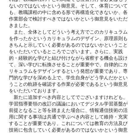
ないのではないかという御意見。そして、体育について
も、教職課程の中に含める形で再構造化できないか、各
作業部会で検討すべきではないかという御意見をいただ
きました。
また、全体としてどういう考え方でこのカリキュラム
を作ったかというカリキュラムのデザイン、原理原則も
きちんと示していく必要があるのではないかということ
をいただいているところでございます。さらに、実践
的・経験的な学びと結び付けながら省察する機会も設け
て、深い学びに転換させることが重要中で、自律的にカ
リキュラムをデザインするという発想が重要であり、専
門的な学びを深める上で、学生自身がどう学んだかとい
うことの軌跡を確認する作業が必要であるという御意見
をいただいております。
新たに追加すべき内容としてでございますけれども、
学習指導要領の改訂の議論においてデジタル学習基盤が
前提となること等を踏まえた場合に、情報通信技術の活
用に関する事項は共通で学ぶべき内容として維持・充実
することが重要であり、これについては教育の方法及び
技術に包含していく必要があるのではないかという御意