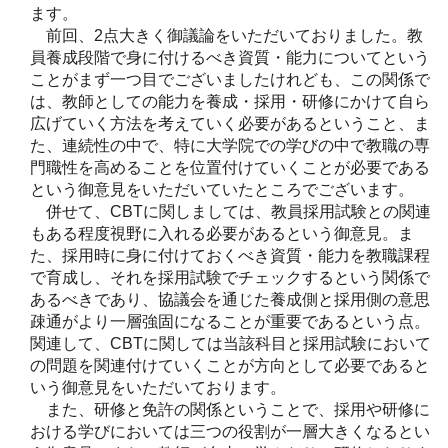
ます。
前回、2点大きく御議論をいただいておりました。教
員養成段階で身に付けるべき資質・能力についてという
ことがまず一つ目でございましたけれども、この関係で
は、教師としての能力を養成・採用・研修にかけて自ら
広げていく方法を考えていく必要があるということ、ま
た、連続性の中で、特に大学院での学びの中で教職の専
門職性を高めることを位置付けていくことが必要である
という御意見をいただいていたところでございます。
併せて、CBTに関しましては、教員採用試験との関連
もある程度視野に入れる必要があるという御意見。ま
た、採用時に身に付けておくべき資質・能力を教職課程
で育成し、それを採用試験でチェックするという関係で
あるべきであり、協議会を通じた養成側と採用側の意思
疎通がより一層強固になることが重要であるという点。
関連して、CBTに関しては当該科目と採用試験において
の問題を関連付けていくことが方向として必要であると
いう御意見をいただいております。
また、研修と免許の関係ということで、採用や研修に
おける学びにおいては三つの役割が一層大きくなるとい