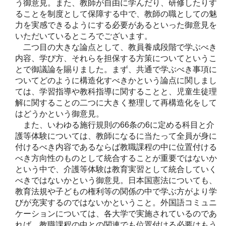
う御意見。また、教師が自由に学んだり、研修したりす
ることを制度として保障する中で、教師の職としての魅
力を実感できるようにする必要があるといった御意見を
いただいているところでございます。
二つ目の大きな論点として、教員養成段階で学ぶべき
内容、学び方、それらを担保する方策についてというこ
とで御議論を賜りました。まず、共通で学ぶべき事項に
ついてどのように構造化すべきかという論点に関しまし
ては、学習指導や教科指導に関することと、児童生徒理
解に関することの二つに大きく整理して再構造化をして
はどうかという御意見。
また、いわゆる施行規則の66条の6に定める科目と介
護等体験については、教師になるに当たって全員が身に
付けるべき内容であるならば教職課程の中に位置付ける
べき方向性のものとして統合することが重要ではないか
という中で、介護等体験は教育実習として統合していく
べきではないかという御意見。日本国憲法についても、
教育法規や子どもの権利等の関係の中で学ぶ方がより学
びが充実するのではないかということ。外国語コミュニ
ケーションについては、各大学で実施されているのであ
れば、教職課程の中との関連でも位置付ける必要はもう