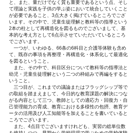
と、また、量だけでなく質も重要であるという点、そし
て理論と実践を子供の学ぶ姿において統合していくこと
が必要であること、3点大きく掲げているところでござ
います。その中で、児童生徒理解と教科等の指導という
2本の柱として再構造化を図るものでございまして、基
本的な考え方として6点示させていただいているところ
でございます。
一つが、いわゆる、66条の6科目と介護等体験も含め
て、既存の事項を再整理・再構造化・体系化して最適化
を図るということ。
また、その中で、科目区分について教科等の指導法と
幼児・児童生徒理解という二つの枠組みで再編をすると
いうこと。
三つ目が、これまでの議論またはフラッグシップ等で
の取組を踏まえまして、今日的な教育課題の解決につな
がる内容として三つ、教師としての適応力・回復力・自
己管理能力の育成、教育における多様性の包摂、教育デ
ータの活用及び人工知能等を加えることを書いていると
ころでございます。
また、4点目でございますけれども、実習の総単位数
を維持しつつ、早期から学校現場で学ぶための学校体験