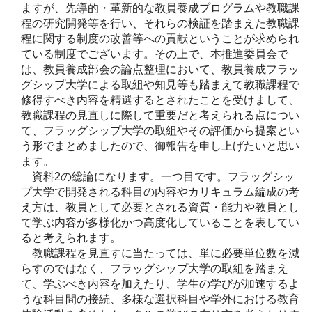
ますが、先導的・革新的な教員養成プログラムや教職課
程の研究開発等を行い、それらの検証を踏まえた教職課
程に関する制度の改善等への貢献ということが求められ
ている制度でございます。その上で、本推進委員会で
は、教員養成部会の論点整理において、教員養成フラッ
グシップ大学による取組や知見等も踏まえて教職課程で
修得すべき内容を精選するとされたことを受けまして、
教職課程の見直しに際して重要だと考えられる点につい
て、フラッグシップ大学の取組やその評価から提案とい
う形でまとめましたので、御報告を申し上げたいと思い
ます。
資料2の総論になります。一つ目です。フラッグシッ
プ大学で開発される科目の内容やカリキュラム編成の考
え方は、教員として必要とされる資質・能力や教員とし
て学ぶ内容が多様化かつ高度化していることを表してい
ると考えられます。
教職課程を見直すに当たっては、単に必要単位数を減
らすのではなく、フラッグシップ大学の取組を踏まえ
て、学ぶべき内容を加えたり、学生の学びが加速するよ
うな科目間の接続、多様な選択科目や学外における教育