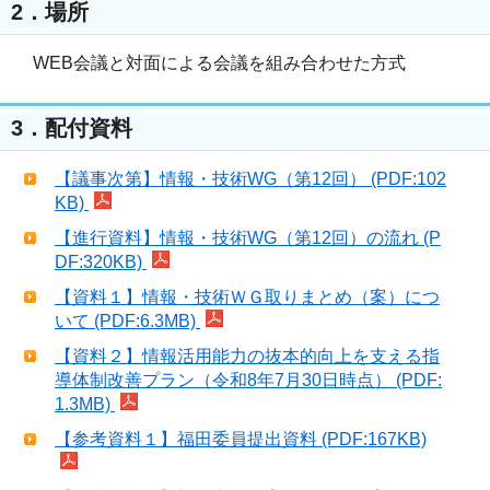
2．場所
WEB会議と対面による会議を組み合わせた方式
3．配付資料
【議事次第】情報・技術WG（第12回） (PDF:102
KB)
【進行資料】情報・技術WG（第12回）の流れ (P
DF:320KB)
【資料１】情報・技術ＷＧ取りまとめ（案）につ
いて (PDF:6.3MB)
【資料２】情報活用能力の抜本的向上を支える指
導体制改善プラン（令和8年7月30日時点） (PDF:
1.3MB)
【参考資料１】福田委員提出資料 (PDF:167KB)