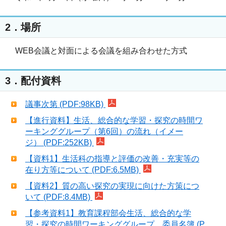
2．場所
WEB会議と対面による会議を組み合わせた方式
3．配付資料
議事次第 (PDF:98KB)
【進行資料】生活、総合的な学習・探究の時間ワ
ーキンググループ（第6回）の流れ（イメー
ジ） (PDF:252KB)
【資料1】生活科の指導と評価の改善・充実等の
在り方等について (PDF:6.5MB)
【資料2】質の高い探究の実現に向けた方策につ
いて (PDF:8.4MB)
【参考資料1】教育課程部会生活、総合的な学
習・探究の時間ワーキンググループ 委員名簿 (P