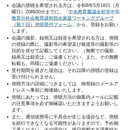
会議の傍聴を希望される方は、令和8年5月18日（月
曜日）20時00分までに、「
中央教育審議会初等中等
教育分科会教育課程部会家庭ワーキンググループ
（第７回）傍聴受付フォーム
」から、登録をお願い
します。
会議の撮影、録画又は録音を希望される方は、傍聴
の登録の際に、撮影等の希望及び報道等の撮影等の
目的を併せて記載してください。（無断での撮影、
録画又は録音は、ご遠慮ください。また、その無断
転載も、同様にご遠慮ください。）
受付期間を過ぎた場合は、それ以降の傍聴の登録は
受け付けられません。
傍聴方法の詳細につきましては、御登録のメールア
ドレスへ事前に御連絡いたします。
傍聴にあたっては、傍聴方法の御案内メールに記載
の注意事項を必ず御確認いただきますようお願いし
ます。
また、通信状態等に不具合が生じる場合など、傍聴
を続行できなくなる可能性がありますので、予め御
了承ください。その場合は、後日掲載する議事録を