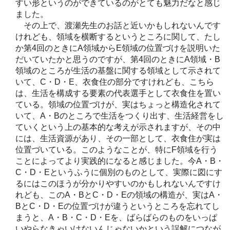
すい形というのができているのがとても魅力だなと感じ
ました。
その上で、渡瀬先生のお話と近いかもしれないんです
けれども、領域を横断するというところに関して、たし
か第4回のときにA領域からE領域の位置づけを説明いた
だいていたかと思うのですが、第4回のときにA領域・B
領域のところが生活の基盤に関する領域として示されて
いて、C・D・E、衣食住の部分ですけれども、こちら
は、生活を構成する要素の代表選手として衣食住を置い
ている。領域の位置づけが、実はちょっと構造化されて
いて、A・Bのところで生活をつくり出す、生活経営をし
ていくという上の基本的な考えが示されますが、その中
には、生活資源があり、その一部として、衣食住が実は
位置づいている。このようなことが、特にF領域を行う
ことによってより実践的になると感じました。今A・B・
C・D・Eというふうに個別のものとして、実際に図にす
るにはこのほうが分かりやすいのかもしれないんですけ
れども、このA・BとC・D・Eの領域の構造が、実はA・
BとC・D・Eの位置づけが違うというところを忘れてし
まうと、A・B・C・D・Eを、ばらばらのものをいっぱ
いやらなきゃいけないんじゃないかという誤解につなが