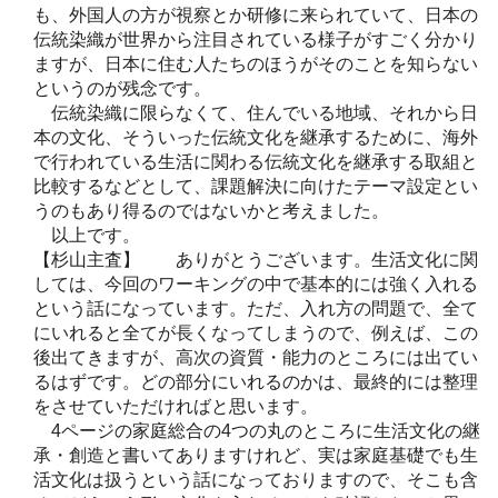
も、外国人の方が視察とか研修に来られていて、日本の
伝統染織が世界から注目されている様子がすごく分かり
ますが、日本に住む人たちのほうがそのことを知らない
というのが残念です。
伝統染織に限らなくて、住んでいる地域、それから日
本の文化、そういった伝統文化を継承するために、海外
で行われている生活に関わる伝統文化を継承する取組と
比較するなどとして、課題解決に向けたテーマ設定とい
うのもあり得るのではないかと考えました。
以上です。
【杉山主査】 ありがとうございます。生活文化に関
しては、今回のワーキングの中で基本的には強く入れる
という話になっています。ただ、入れ方の問題で、全て
にいれると全てが長くなってしまうので、例えば、この
後出てきますが、高次の資質・能力のところには出てい
るはずです。どの部分にいれるのかは、最終的には整理
をさせていただければと思います。
4ページの家庭総合の4つの丸のところに生活文化の継
承・創造と書いてありますけれど、実は家庭基礎でも生
活文化は扱うという話になっておりますので、そこも含