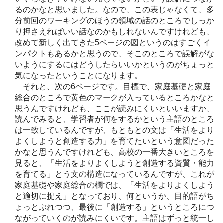
るのかなと思いました。なので、この表じゃなくて、多
分前回のワーキングのほうの領域の話のところでしっか
り押さえればいい話なのかもしれないんですけれども、
改めて新しく出てきた5ページの図というのはすごくイ
ンパクトもあるかと思うので、そこのところで誤解がな
いようにするにはどうしたらいいかというのがちょっと
気になったということになります。
それと、次の6ページです。目標で、家庭基礎と家庭
総合のところで黄色のマークが入っているところかなと
思うんですけれども、ここが読みにくいといいますか、
読んでみると、学習者が何をするかという主語のところ
は一致しているんですが、もともとの文は「生活をより
よくしようと創造する力」を育てたいという意図だった
かなと思うんですけれども、高校の一番大きいところを
見ると、「生活をよりよくしようと創造する資質・能力
を育てる」とう文の構造になっているんですが、これが
家庭基礎や家庭総合の欄では、「生活をよりよくしよう
と適切に捉え」となっており、何というか、目的語がち
ょっとぶれつつ、最後に「創造する」というところにつ
ながっていくのが読みにくいです。主語はずっと統一し