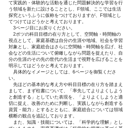
て実践的・体験的な活動を通じた問題解決的な学習を行
う領域を新たに設けることとし、F領域、ここでは生活
探究というふうに仮称をつけておりますが、F領域とし
てつけてはどうかと考えております。
3ページ目にお戻りください。
2ポツの科目目標の在り方として、空間軸・時間軸の
視点として、家庭基礎は自分の生涯や地域、社会を学習
対象とし、家庭総合はさらに空間軸・時間軸を広げ、社
会などの生活について俯瞰しながら問題を捉えたり、自
分の生涯のその先の世代の生活まで視野を広げることを
明示してはどうかと考えております。
具体的なイメージとしては、6ページを御覧くださ
い。
先ほどの基本的な考え方や科目目標の在り方を踏まえ
まして、まず柱書について、「率先してよりよくしよう
と創造する」としていた表現を、「よりよくしようと適
切に捉え、改善のために判断し、実践しながら創造する
資質・能力」とするとともに、家庭総合については領域
横断の観点を追記しております。
また、知識・技能については、「科学的な理解」とし