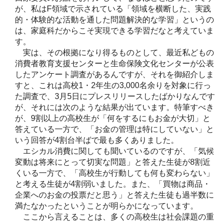
が、私はF領域で示されている「領域を横断した、実践
的・体験的な活動を通した問題解決的な学習」というの
は、家庭科だからこそ実現できる学習だなと考えていま
す。
実は、その根拠になり得るものとして、最近私どもの
消費者教育支援センターと生命保険文化センターが公表
したアンケート調査があるんですが、それを御紹介しま
すと、これは高校1・2年生の3,000名余りを対象に行っ
た調査で、3月5日にプレスリリースしたばかりなんです
が、それには次のような結果が出ています。特筆すべき
が、9割以上の高校生が「何をするにもお金が大切」と
答えている一方で、「お金の管理は特にしていない」と
いう回答が4割台半ばで最も多くありました。
エシカル消費に関しても聞いているのですが、「気候
変動は将来にとって切実な問題」と答えた生徒が8割近
くいる一方で、「高校生が行動しても何も変わらない」
と考える生徒が4割弱いました。また、「買物は商品・
企業へのお金の投票だと思う」と答えた生徒も過半数に
満たなかったということが明らかになっています。
ここから言えることは、多くの高校生は社会課題の重