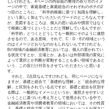
しいけれども、4ページの内容面の整理の在り方のイメ
ージの中で、家庭基礎と家庭総合のそれぞれのポチの2
つ目のところに、「科学的根拠に基づく知識を理解し」
という新しく加えていただいたワードのところなんです
が、意図するところは、個人の思い込みや慣習ではなく
て根拠に基づくということだと理解しているんですが、
「科学的」とつくとどうしても一般的にそのように連想
させるので、ある意味、それで、C・D・Eの領域という
のはイメージどおりなのかもしれないんですけれども、
Bの領域の金融経済教育においては、個人の置かれてい
る状況ですとか、立場とか、あるいは外部環境の変化に
よって選択とか判断が変動することも多い領域であると
いう、この旨だけ付言をさせていただきたいと思いま
す。
それと、2点目なんですけれども、同じページになり
ますが、基礎と総合で「基礎的な理解」と「総合的な理
解」と区別をされている点ですが、基礎と総合を区別す
る際は、一般的なイメージというか、連想させやすいと
いうことに基づいた考え方として使用されている中で、
金融経済教育や消費者教育の領域においては、その性質
上、基礎と総合で学ぶ深さ、バリエーションとか深さに