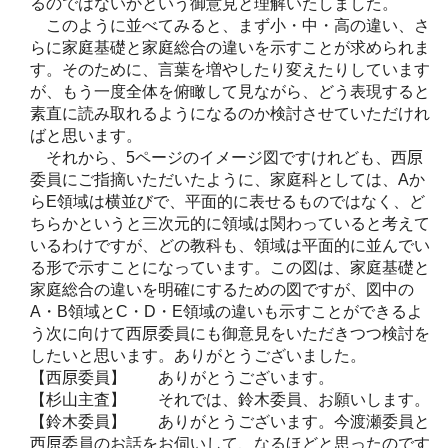
るのではないかという御意見と理解いたしました。
このように並べてみると、まず小・中・高の違い、さ
らに家庭基礎と家庭総合の違いを示すことが求められま
す。そのために、言葉を増やしたり変えたりしています
が、もう一度全体を俯瞰して見ながら、どう表現すると
素直に読み取れるようになるのか検討させていただけれ
ばと思います。
それから、5ページのイメージ図ですけれども、西𠩤
委員にご指摘いただいたように、家庭科としては、Aか
らE領域は横並びで、平面的に表せるものではなく、ど
ちらかというと三次元的に領域は関わっていると考えて
いるわけですが、どの教科も、領域は平面的に並んでい
る形で示すことになっています。この図は、家庭基礎と
家庭総合の違いを明確にするための図ですが、図中の
A・B領域とC・D・E領域の違いも示すことができるよ
う次に向けて西𠩤委員にも御意見をいただきつつ検討を
したいと思います。ありがとうございました。
【西𠩤委員】 ありがとうございます。
【杉山主査】 それでは、鈴木委員、お願いします。
【鈴木委員】 ありがとうございます。今渡瀬委員と
西𠩤委員のお話をお伺いして、なるほどと思ったのです