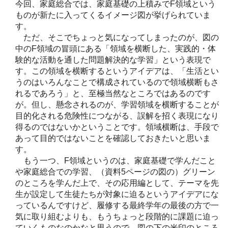
今回、家庭総合では、家庭基礎の上積みでF領域という
ものが新たに入ってくるイメージ図が挙げられていま
す。
ただ、そこでちょっと気になってしまったのが、図の
中のF領域の冒頭にある「領域を横断した、実践的・体
験的な活動を通した問題解決的な学習」という表現で
す。この領域を横断するというアイデアは、「生活とい
うのはいろんなことで構成されているので領域横断もさ
れるであろう」と、至極当然なところではあるのです
が。但し、懸念されるのが、学習領域を横断することが
目的化される危険性につながる、誤解を招く表現になり
得るのではないかということです。領域横断は、手段で
あって目的ではないことを確認しておきたいと思いま
す。
もう一つ、F領域というのは、家庭基礎で学んだこと
や家庭総合での学習、（資料5ページの図の）グリーン
のところを学んだ上で、その応用編として、テーマを先
生が設定して生徒たちが対象に迫るというアイデアにな
っているんですけど、履修する最終学年の最後の方で一
気に取り組むよりも、もうちょっと段階的に課題に迫っ
ていくものなのかなと思うので、図の下の米印のところ