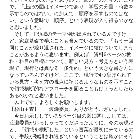
で、「上記の図はイメージであり、学習の分量・時数を
示すものではない」に加えて、順序を示すものではな
い、という意味で「順序」という表現が入り得るのかな
と思いました。
そして、F領域のテーマ例が出されているんですけ
ど、家庭基礎で学ぶことも含んでいるので、「もう一回
同じことが繰り返される」イメージに結びついてしまう
ことがあるように思います。例えば、資料6ページの教
科・科目の目標について、新しい見方・考え方という表
現で、現行とは異なる「多角的」という大きな書き方に
なっているんですけど、ここで、現行で4つ挙げられて
いる見方・考え方の視点に準じるようなものを示すこと
で領域横断的なアプローチを図ることもひょっとしたら
あるのかなと思いました。
以上です。よろしくお願いします。
【杉山主査】 渡瀬委員、ありがとうございました。
今日お示ししている5ページ目の図に関しましては、
渡瀬委員がおっしゃってくださったように、今の表現だ
と、「領域を横断した」という言葉が最初に来ているの
で、手段が強調され過ぎているということは確かにそう