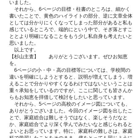
いました。
それから、6ページの目標・柱書のところは、細かく
書いたことで、黄色のハイライトの部分、逆に文章全体
としては分かりにくくなってしまった部分があると私も
感じているところで、端的にという中で、そぎ落とすこ
ととより明確になることをもう少し私自身も考えたいと
思いました。
以上です。
【杉山主査】 ありがとうございます。ぜひお知恵
を。
6ページの小・中・高の目標等については、学校間の
違いを明確にしようとすると、説明が増えてしまう。増
えることで分かりやすくなるわけではないということは
重々承知をしているのですが、ここに関しても皆さんか
らもお知恵を拝借して検討をしたいと思っています。
それから、5ページの高校のイメージ図についても、
ありがとうございました。今回のイメージ図を出したこ
とで、家庭総合は難しそうではなく、楽しそうだなと
か、家庭総合でより深く学んでみたいなと感じられると
よいとお思っています。特に、家庭科の難しさは、家庭
科で学習したことをそのまま、歳をとっても同じように