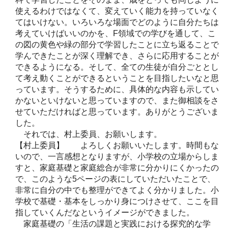
使えるわけではなくて、変えていく能力を持っていなく
てはいけない。いろいろな場面でどのように自分たちは
考えていけばいいのかを、F領域での学びを通して、こ
の図の黄色や緑の部分で学習したことに立ち返ることで
学んできたことが深く理解でき、さらに応用することが
できるようになる。そして、全ての生徒が自分ごととし
て考え動くことができるということを目指したいなと思
っています。そうするために、具体的な内容も示してい
かないといけないと思っていますので、また御相談をさ
せていただければと思っています。ありがとうございま
した。
それでは、村上委員、お願いします。
【村上委員】 よろしくお願いいたします。時間もな
いので、一言感想となりますが、小学校の立場からしま
すと、家庭基礎と家庭総合が非常に分かりにくかったの
で、このような5ページの表にしていただいたことで、
非常に自分の中でも整理ができてよく分かりました。小
学校で基礎・基本をしっかり身につけさせて、ここを目
指していくんだなというイメージができました。
家庭基礎の「生活の課題と実践における探究的な学