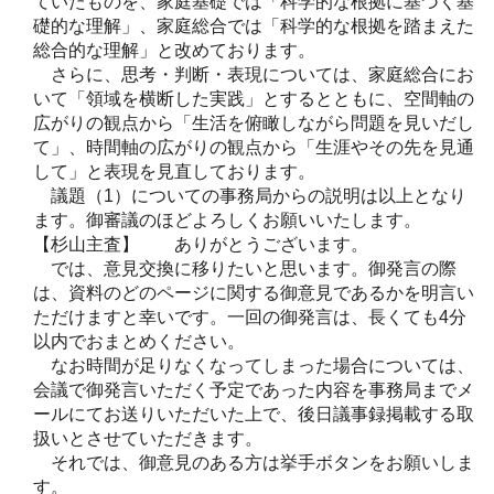
ていたものを、家庭基礎では「科学的な根拠に基づく基
礎的な理解」、家庭総合では「科学的な根拠を踏まえた
総合的な理解」と改めております。
さらに、思考・判断・表現については、家庭総合にお
いて「領域を横断した実践」とするとともに、空間軸の
広がりの観点から「生活を俯瞰しながら問題を見いだし
て」、時間軸の広がりの観点から「生涯やその先を見通
して」と表現を見直しております。
議題（1）についての事務局からの説明は以上となり
ます。御審議のほどよろしくお願いいたします。
【杉山主査】 ありがとうございます。
では、意見交換に移りたいと思います。御発言の際
は、資料のどのページに関する御意見であるかを明言い
ただけますと幸いです。一回の御発言は、長くても4分
以内でおまとめください。
なお時間が足りなくなってしまった場合については、
会議で御発言いただく予定であった内容を事務局までメ
ールにてお送りいただいた上で、後日議事録掲載する取
扱いとさせていただきます。
それでは、御意見のある方は挙手ボタンをお願いしま
す。