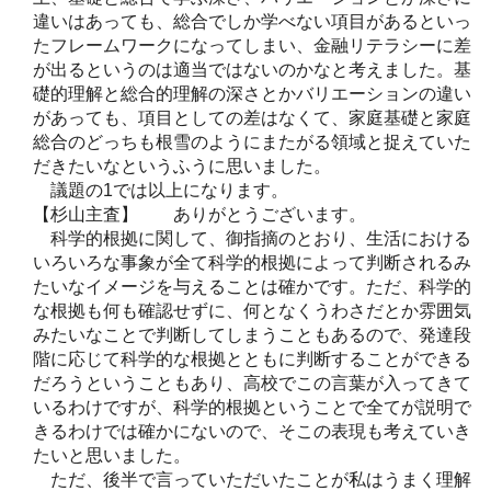
違いはあっても、総合でしか学べない項目があるといっ
たフレームワークになってしまい、金融リテラシーに差
が出るというのは適当ではないのかなと考えました。基
礎的理解と総合的理解の深さとかバリエーションの違い
があっても、項目としての差はなくて、家庭基礎と家庭
総合のどっちも根雪のようにまたがる領域と捉えていた
だきたいなというふうに思いました。
議題の1では以上になります。
【杉山主査】 ありがとうございます。
科学的根拠に関して、御指摘のとおり、生活における
いろいろな事象が全て科学的根拠によって判断されるみ
たいなイメージを与えることは確かです。ただ、科学的
な根拠も何も確認せずに、何となくうわさだとか雰囲気
みたいなことで判断してしまうこともあるので、発達段
階に応じて科学的な根拠とともに判断することができる
だろうということもあり、高校でこの言葉が入ってきて
いるわけですが、科学的根拠ということで全てが説明で
きるわけでは確かにないので、そこの表現も考えていき
たいと思いました。
ただ、後半で言っていただいたことが私はうまく理解