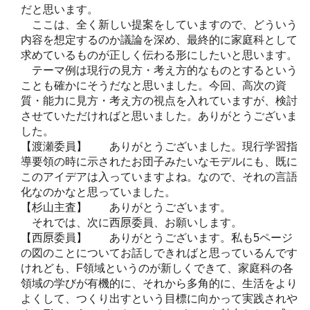
だと思います。
ここは、全く新しい提案をしていますので、どういう
内容を想定するのか議論を深め、最終的に家庭科として
求めているものが正しく伝わる形にしたいと思います。
テーマ例は現行の見方・考え方的なものとするという
ことも確かにそうだなと思いました。今回、高次の資
質・能力に見方・考え方の視点を入れていますが、検討
させていただければと思いました。ありがとうございま
した。
【渡瀬委員】 ありがとうございました。現行学習指
導要領の時に示されたお団子みたいなモデルにも、既に
このアイデアは入っていますよね。なので、それの言語
化なのかなと思っていました。
【杉山主査】 ありがとうございます。
それでは、次に西𠩤委員、お願いします。
【西𠩤委員】 ありがとうございます。私も5ページ
の図のことについてお話しできればと思っているんです
けれども、F領域というのが新しくできて、家庭科の各
領域の学びが有機的に、それから多角的に、生活をより
よくして、つくり出すという目標に向かって実践されや