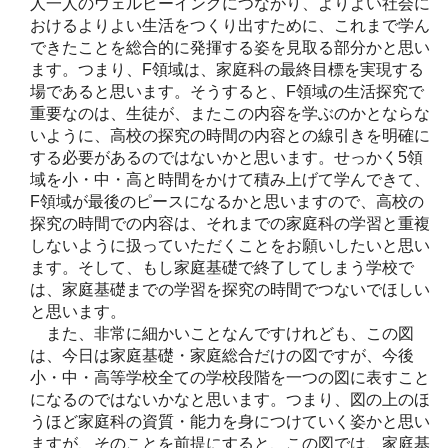
人一人のウェルビーイングにつながり、よりよい社会に
おけるよりよい生活をつくり出すために、これまで学ん
できたことを総合的に発揮する姿を見取る部分かと思い
ます。つまり、F領域は、家庭科の最終目標を実現する
場であると思います。そうすると、F領域の生活探究で
重要なのは、生徒が、またこの内容を学ぶのかとならな
いように、高校の探究の時間の内容との線引きを明確に
する必要があるのではないかと思います。せっかく5領
域を小・中・高と時間をかけて積み上げて学んできて、
F領域が最後のピースになるかと思いますので、高校の
探究の時間での内容は、それまでの家庭科の学習と重複
しないように扱っていただくことをお願いしたいと思い
ます。そして、もし家庭基礎で終了してしまう学校で
は、家庭基礎までの学習を探究の時間でつないでほしい
と思います。
また、非常に細かいことなんですけれども、この図
は、今日は家庭基礎・家庭総合だけの図ですが、今後
小・中・高等学校全ての学校段階を一つの図に表すこと
になるのではないかなと思います。つまり、図の上のほ
うほど家庭科の資質・能力を身につけていく姿かと思い
ますが、そのことを前提にすると、この図では、家庭基