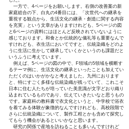
一方で、4ページをお願いします。右側の改善案の新
家庭総合の下、白丸の4番目には、「次世代への継承を
重視する観点から、生活文化の継承・創造に関する内容
を充実」という文章がありますけれども、5ページの図
と6ページの資料にはほとんど反映されていないように
感じております。和食とか伝統的な儀礼等も重要なんで
すけれども、衣生活においてですと、伝統染織をどのよ
うに生活に生かして継承していくかというのも課題だと
いうふうに考えています。
例えば、5ページの図の中で、F領域の5領域を横断す
るテーマ例に、生活文化の継承といったことも加えてい
ただくのはいかがかなと考えました。九州におります
と、特にすごく多様な伝統染織が残っていて、これこそ
日本に住む人たちが培っていた美意識が文字どおり織り
込まれているものであり、伝えていきたいなと思うもの
です。家庭科の教科書で衣文化というと、中学校で浴衣
を着てみる体験が象徴的なんですけれども、高校段階で
さらに伝統染織について、製作工程とかも含めて探究し
てもらう機会があるといいかなと思います。
研究の関係で産地を訪ねることも多いんですけれど