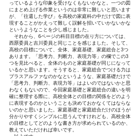
っているような印象を受けなくもないかなと。一つの図
にまとめ上げる作業というのは非常に難しいと思います
が、「往還した学び」を高校の家庭科の中だけで図に表
現することがかえって難しく誤解を招いていかないかな
というようなことを少し感じました。
それから、6ページの科目目標の在り方については、
西𠩤委員と吉川委員と同じことを感じました。そして、
高校の目標について、全体、家庭基礎、家庭総合と3つ
あります。「思考力、判断力、表現力等」の欄でこの3
つを見比べると、全体のものと家庭基礎が同じになって
いるかと思います。そうすると、家庭総合でつける力は
プラスアルファなのかなというような、家庭基礎だけで
「思考力、判断力、表現力等」はよいのではないかと思
わなくもないので、今回家庭基礎と家庭総合の違いを明
確に整理する際に、高校全体との目標の関係をどのよう
に表現するのかということも決めておかなくてはならな
いのかと思いました。家庭基礎と家庭総合だけのほうが
分かりやすくシンプルに思うんですけれども、高校全体
の目標としてどのような書き方が求められているのか、
教えていただければ幸いです。