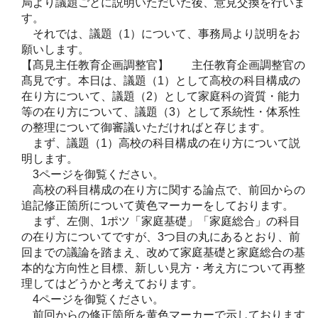
局より議題ごとに説明いただいた後、意見交換を行いま
す。
それでは、議題（1）について、事務局より説明をお
願いします。
【髙見主任教育企画調整官】 主任教育企画調整官の
髙見です。本日は、議題（1）として高校の科目構成の
在り方について、議題（2）として家庭科の資質・能力
等の在り方について、議題（3）として系統性・体系性
の整理について御審議いただければと存じます。
まず、議題（1）高校の科目構成の在り方について説
明します。
3ページを御覧ください。
高校の科目構成の在り方に関する論点で、前回からの
追記修正箇所について黄色マーカーをしております。
まず、左側、1ポツ「家庭基礎」「家庭総合」の科目
の在り方についてですが、3つ目の丸にあるとおり、前
回までの議論を踏まえ、改めて家庭基礎と家庭総合の基
本的な方向性と目標、新しい見方・考え方について再整
理してはどうかと考えております。
4ページを御覧ください。
前回からの修正箇所を黄色マーカーで示しております