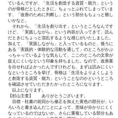
ているんですが、「生活を創造する資質・能力」という
のが骨格だとしたときに、ちょっとぶれてしまっていま
す。「改善のために判断し」という部分もちょっと難し
いかなと。
それから、「生活を創り出す」というところなんです
けど、「実践しながら」という内容が入ってきて、読ん
だときにちょっと混乱するような感じがいたしました。
加えて、「実践しながら」と入っているものと、後ろに
ある「実践的・体験的な活動を通して」のところがかぶ
っちゃっているような気もして、ここのところの文章が
捉えにくいなという印象を持ちました。なので、改善案
を出せればよかったんですけれども、まずは読みにくい
なというところを挙げ、骨格は「生活をよりよくしよう
と創造する資質・能力」ということなのかというところ
を確認させていただきたかったところになります。
以上になります。
【杉山主査】 ありがとうございます。
目標・柱書の前回から修正を加えた黄色の部分が、い
ろいろと書き込んだことによって、意味が分かりにくく
なっているのではないか、さらに重複している部分もあ