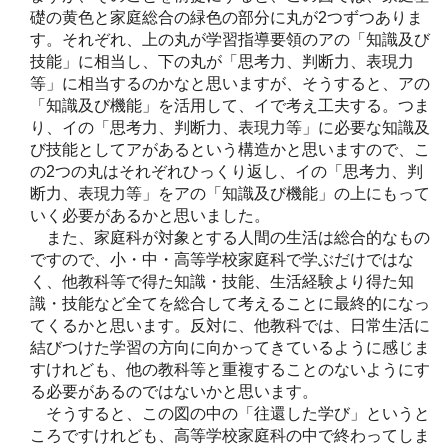
礎の黄色と家庭総合の緑色の部分に丸が2つずつありま
す。それぞれ、上の丸が学習指導要領のアの「知識及び
技能」に相当し、下の丸が「思考力、判断力、表現力
等」に相当するのかなと思いますが、そうすると、アの
「知識及び機能」を活用して、イで考え工夫する。つま
り、イの「思考力、判断力、表現力等」に必要な知識及
び技能としてアがあるという構造かと思いますので、こ
の2つの丸はそれぞれひっくり返し、イの「思考力、判
断力、表現力等」をアの「知識及び機能」の上にもって
いく必要があるかと思いました。
また、家庭科が対象とする人間の生活は総合的なもの
ですので、小・中・高等学校家庭科で学ぶだけではな
く、他教科等で得た知識・技能、生活経験より得た知
識・技能など全てを総合して考えることに最終的になっ
てくるかと思います。反対に、他教科では、日常生活に
結びつけた学習の方向に向かってきているように感じま
すけれども、他の教科等と重複することのないようにす
る必要があるのではないかと思います。
そうすると、この図の中の「往還した学び」というと
ころですけれども、高等学校家庭科の中で終わってしま