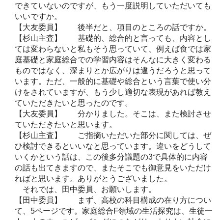
できていないのですが、もう一度説明していただいても
いいですか。
【大友委員】 後半だと、項目のところの話ですか。
【杉山主査】 基礎的、総合的と言っても、内容とし
ては変わらないと私もそう思っていて、例えば食では家
庭基礎と家庭総合での学習内容はそんなに大きく変わる
ものではなく、深まりとか広がりは違うだろうと思って
います。ただ、一般的に基礎や総合という言葉で使い分
けをされていますが、もう少し適切な表現があれば教え
ていただきたいと思ったのです。
【大友委員】 分かりました。そこは、また検討させ
ていただきたいと思います。
【杉山主査】 ご指摘いただいた部分に関しては、ぜ
ひ検討できるといいなと思っています。違いをどうして
いくかという話は、この後多分議題の3で具体的に内容
の話も出てきますので、またそこでも御意見をいただけ
ればと思います。ありがとうございました。
それでは、田中委員、お願いします。
【田中委員】 まず、高校の科目構成の在り方につい
て、5ページです。家庭総合F領域の生活探究は、生徒一