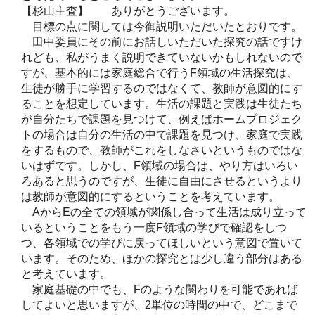
【杉山主査】 ありがとうございます。
目標の点に関しては今御説明いただいたとおりです。
田中委員にその前にお話しいただいた探究の話ですけ
れども、私がうまく説明できていないかもしれないので
すが、基本的には家庭総合で行うF領域の生活探究は、
生徒が勝手に学習するのではなくて、教師が意図的にす
ることを想定しています。生活の課題と実践は生徒たち
が自分たちで課題を見つけて、例えばホームプロジェク
トの場合は自分の生活の中で課題を見つけ、家庭で実践
をするもので、教師がこれをしなさいというものではな
いはずです。しかし、F領域の場合は、やり方はいろい
ろあると思うのですが、生徒に自由にさせるというより
は教師が意図的にするということを考えています。
AからEの全ての領域が関係し合って生活は成り立って
いるということをもう一度F領域の学びで確認をしつ
つ、各領域での学びに戻ってほしいという意図で置いて
います。そのため、ほかの探究とは少し違う部分はある
と考えています。
家庭基礎の中でも、Fのような関わりを可能であれば
してよいと思いますが、2単位の時間の中で、どこまで