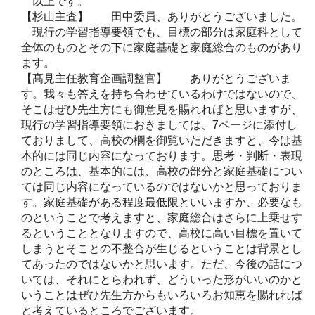
以上です。
【杉山主査】 田中委員、ありがとうございました。
現行の学習指導要領でも、目標の部分は家庭科として
全体のものとその下に家庭基礎と家庭総合のものがあり
ます。
【髙見主任教育企画調整官】 ありがとうございま
す。我々も答えを持ち合わせているわけではないので、
そこはぜひ先生方にも御意見を賜れればと思いますが、
現行の学習指導要領におきましては、7ページに添付し
ておりまして、高校の欄を御覧いただきますと、今は基
本的には同じ内容になっております。思考・判断・表現
のところは、基本的には、高校の部分と家庭基礎につい
ては同じ内容になっているのではないかと思っておりま
す。家庭基礎がある程度最低限といいますか、必要なも
のということで考えますと、家庭総合はさらに上乗せす
るということとなりますので、高校に高い目標を置いて
しまうとそことの不整合が生じるということは背景とし
てあったのではないかと思います。ただ、今後の話につ
いては、それにとらわれず、どういった形がいいのかと
いうことはぜひ先生方からもいろいろお知恵を賜れれば
と考えているところでございます。