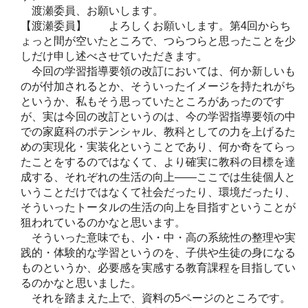
渡瀬委員、お願いします。
【渡瀬委員】 よろしくお願いします。第4回からち
ょっと間が空いたところで、つらつらと思ったことを少
しだけ申し述べさせていただきます。
今回の学習指導要領の改訂においては、何か新しいも
のが付加されるとか、そういったイメージを持たれがち
というか、私もそう思っていたところがあったのです
が、実は今回の改訂というのは、今の学習指導要領の中
での家庭科のポテンシャル、教科としての力を上げるた
めの実現化・実装化ということであり、何か奇をてらっ
たことをするのではなくて、より確実に教科の目標を達
成する、それぞれの生活の向上――ここでは生徒個人と
いうことだけではなくて社会だったり、環境だったり、
そういったトータルの生活の向上を目指すということが
狙われているのかなと思います。
そういった意味でも、小・中・高の系統性の整理や実
践的・体験的な学習というのを、子供や生徒の身になる
ものというか、必要感を実感する教育課程を目指してい
るのかなと思いました。
それを踏まえた上で、資料の5ページのところです。