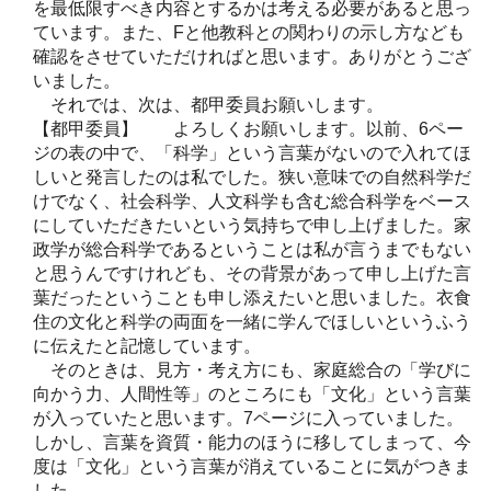
を最低限すべき内容とするかは考える必要があると思っ
ています。また、Fと他教科との関わりの示し方なども
確認をさせていただければと思います。ありがとうござ
いました。
それでは、次は、都甲委員お願いします。
【都甲委員】 よろしくお願いします。以前、6ペー
ジの表の中で、「科学」という言葉がないので入れてほ
しいと発言したのは私でした。狭い意味での自然科学だ
けでなく、社会科学、人文科学も含む総合科学をベース
にしていただきたいという気持ちで申し上げました。家
政学が総合科学であるということは私が言うまでもない
と思うんですけれども、その背景があって申し上げた言
葉だったということも申し添えたいと思いました。衣食
住の文化と科学の両面を一緒に学んでほしいというふう
に伝えたと記憶しています。
そのときは、見方・考え方にも、家庭総合の「学びに
向かう力、人間性等」のところにも「文化」という言葉
が入っていたと思います。7ページに入っていました。
しかし、言葉を資質・能力のほうに移してしまって、今
度は「文化」という言葉が消えていることに気がつきま
した。