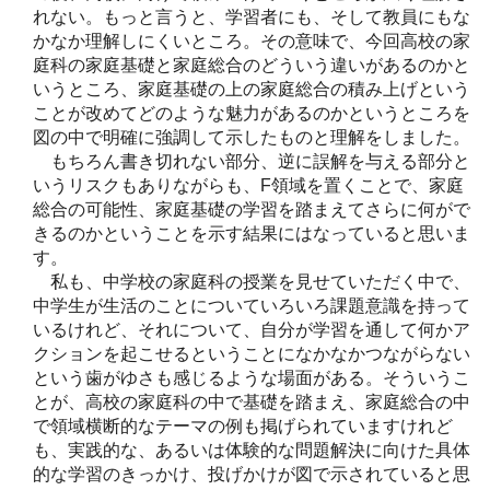
れない。もっと言うと、学習者にも、そして教員にもな
かなか理解しにくいところ。その意味で、今回高校の家
庭科の家庭基礎と家庭総合のどういう違いがあるのかと
いうところ、家庭基礎の上の家庭総合の積み上げという
ことが改めてどのような魅力があるのかというところを
図の中で明確に強調して示したものと理解をしました。
もちろん書き切れない部分、逆に誤解を与える部分と
いうリスクもありながらも、F領域を置くことで、家庭
総合の可能性、家庭基礎の学習を踏まえてさらに何がで
きるのかということを示す結果にはなっていると思いま
す。
私も、中学校の家庭科の授業を見せていただく中で、
中学生が生活のことについていろいろ課題意識を持って
いるけれど、それについて、自分が学習を通して何かア
クションを起こせるということになかなかつながらない
という歯がゆさも感じるような場面がある。そういうこ
とが、高校の家庭科の中で基礎を踏まえ、家庭総合の中
で領域横断的なテーマの例も掲げられていますけれど
も、実践的な、あるいは体験的な問題解決に向けた具体
的な学習のきっかけ、投げかけが図で示されていると思