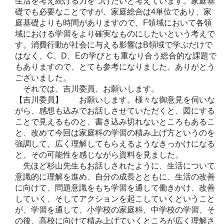
生活を考え続ける力をつけたいと考えています。家庭基
礎でも必要なことですが、家庭総合は4単位であり、家
庭基礎よりも時間がありますので、F領域において各領
域における学習をより確実なものにしたいという考えで
す。消費行動が社会に与える影響はB領域で学ぶだけで
はなく、C、D、Eの学びとも重なり合う総合的な課題で
もありますので、とても参考になりました。ありがとう
ございました。
それでは、吉川委員、お願いします。
【吉川委員】 お願いします。様々な御意見を伺いな
がら、感想も込みでお話しさせていただくと、図にする
ことで見えるものと、書き込み切れないところもあるこ
と、改めて今回は家庭科の学習の積み上げ方というのを
強調して、広く理解してもらえるようなきっかけになる
と、その可能性を感じながら資料を見ました。
先ほど杉山先生もお話しされたように、生活について
意識的に理解を進め、自分の成長とともに、生活の改善
に向けて、問題意識をもち学習を通して働きかけ、改善
していく、そしてアクションを起こしていくということ
が、学習を通して、小学校の家庭科、中学校の学習、そ
の後、高校に向けて積み上げていくところが広く理解さ