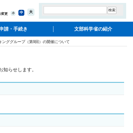
大
中
小
の変更
申請・手続き
文部科学省の紹介
キンググループ（第9回）の開催について
お知らせします。