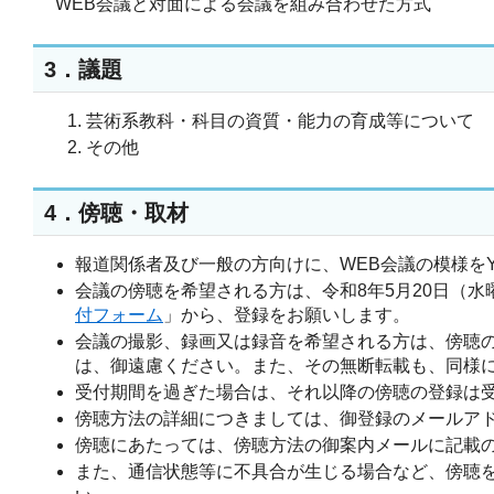
WEB会議と対面による会議を組み合わせた方式
3．議題
芸術系教科・科目の資質・能力の育成等について
その他
4．傍聴・取材
報道関係者及び一般の方向けに、WEB会議の模様をYou
会議の傍聴を希望される方は、令和8年5月20日（水曜
付フォーム
」から、登録をお願いします。
会議の撮影、録画又は録音を希望される方は、傍聴
は、御遠慮ください。また、その無断転載も、同様
受付期間を過ぎた場合は、それ以降の傍聴の登録は
傍聴方法の詳細につきましては、御登録のメールア
傍聴にあたっては、傍聴方法の御案内メールに記載
また、通信状態等に不具合が生じる場合など、傍聴