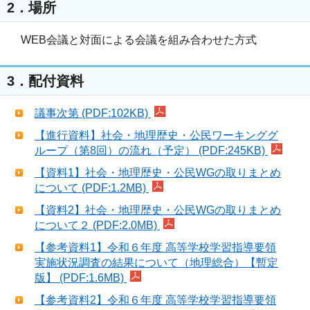
2．場所
WEB会議と対面による会議を組み合わせた方式
3．配付資料
議事次第 (PDF:102KB)
【進行資料】社会・地理歴史・公民ワーキンググ
ループ（第8回）の流れ（予定） (PDF:245KB)
【資料1】社会・地理歴史・公民WGの取りまとめ
について (PDF:1.2MB)
【資料2】社会・地理歴史・公民WGの取りまとめ
について２ (PDF:2.0MB)
【参考資料1】令和６年度 高等学校学習指導要領
実施状況調査の結果について（地理総合）【暫定
版】 (PDF:1.6MB)
【参考資料2】令和６年度 高等学校学習指導要領