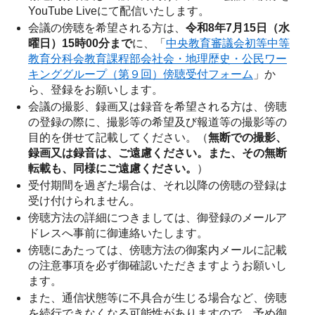
YouTube Liveにて配信いたします。
会議の傍聴を希望される方は、
令和8年7月15日（水
曜日）15時00分まで
に、「
中央教育審議会初等中等
教育分科会教育課程部会社会・地理歴史・公民ワー
キンググループ（第９回）傍聴受付フォーム
」か
ら、登録をお願いします。
会議の撮影、録画又は録音を希望される方は、傍聴
の登録の際に、撮影等の希望及び報道等の撮影等の
目的を併せて記載してください。（
無断での撮影、
録画又は録音は、ご遠慮ください。また、その無断
転載も、同様にご遠慮ください。
）
受付期間を過ぎた場合は、それ以降の傍聴の登録は
受け付けられません。
傍聴方法の詳細につきましては、御登録のメールア
ドレスへ事前に御連絡いたします。
傍聴にあたっては、傍聴方法の御案内メールに記載
の注意事項を必ず御確認いただきますようお願いし
ます。
また、通信状態等に不具合が生じる場合など、傍聴
を続行できなくなる可能性がありますので、予め御