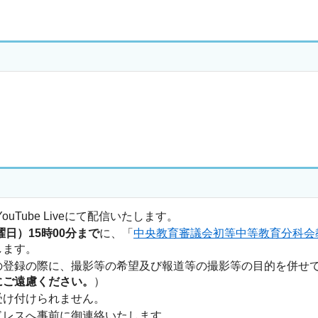
Tube Liveにて配信いたします。
曜日）15時00分まで
に、「
中央教育審議会初等中等教育分科会
します。
の登録の際に、撮影等の希望及び報道等の撮影等の目的を併せ
にご遠慮ください。
）
受け付けられません。
ドレスへ事前に御連絡いたします。