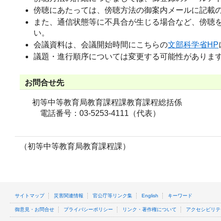
傍聴にあたっては、傍聴方法の御案内メールに記載
また、通信状態等に不具合が生じる場合など、傍聴
い。
会議資料は、会議開始時間にこちらの
文部科学省HP
議題・進行順序については変更する可能性がありま
お問合せ先
初等中等教育局教育課程課教育課程総括係
電話番号：03-5253-4111（代表）
（初等中等教育局教育課程課）
サイトマップ
災害関連情報
官公庁等リンク集
English
キーワード
御意見・お問合せ
プライバシーポリシー
リンク・著作権について
アクセシビリテ