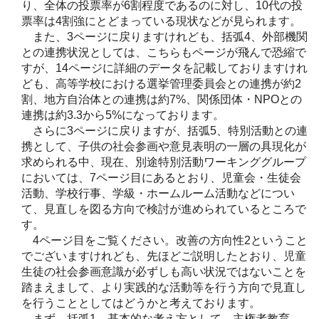
り、全体の投票率が6割程度であるのに対し、10代の投
票率は4割強にとどまっている現状などが見られます。
また、3ページに戻りますけれども、括弧4、外部機関
との連携状況としては、こちらもページが飛んで恐縮で
すが、14ページに詳細のデータを記載しておりますけれ
ども、高等学校における選挙管理委員会との連携が約2
割、地方自治体との連携は約7%、関係団体・NPOとの
連携は約3.3から5%になっております。
さらに3ページに戻りますが、括弧5、特別活動との連
携として、子供の社会参画や意見表明の一層の具現化が
求められる中、現在、別途特別活動ワーキンググループ
においては、7ページ目にあるとおり、児童会・生徒会
活動、学校行事、学級・ホームルーム活動などについ
て、見直しを図る方向で検討が進められているところで
す。
4ページ目をご覧ください。改善の方向性2ということ
でございますけれども、先ほどご説明したとおり、児童
生徒の社会参画意識が必ずしも高い状況ではないことを
踏まえまして、より実践的な活動等を行う方向で見直し
を行うこととしてはどうかと考えております。
まず、括弧1、基本的な考え方として、主権者教育