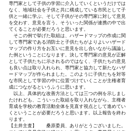
専門家として子供の学習に介入していくというだけでは
なく、地域社会を子供と共に構成している市民として子
供と一緒に学ぶ、そして子供がその専門家に対して意見
を交わす、意見を言う、そういった関係が連携の中で出
てくることが必要だろうと思います。
そこの例で挙げた取組は、ハザードマップの作成に関
して専門家である消防士と子供たちがよりよいハザード
マップの作り方をお互いに意見を出し合いながら議論し
た例ということになります。決して専門家の意見が正解
として子供たちに示されるのではなく、子供たちの意見
も良い点は取り入れられ、専門家と協力して新たなハザ
ードマップが作られました。このように子供たちを対等
な市民として学習の中に位置づけていくことが主権者育
成につながるというふうに思います。
以上、具体的な改善方法としては三つの例を示しまし
たけれども、こういった取組を取り入れながら、主権者
育成を学校の教育活動全体を見直す視点として進めてい
くということが必要だろうと思います。以上報告を終わ
ります。
【土井主査】 桑原委員、ありがとうございました。