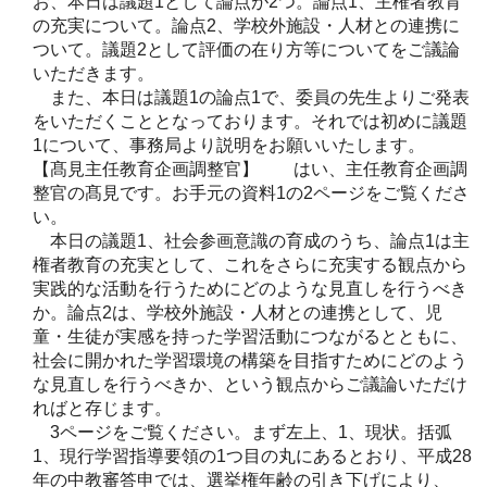
お、本日は議題1として論点が2つ。論点1、主権者教育
の充実について。論点2、学校外施設・人材との連携に
ついて。議題2として評価の在り方等についてをご議論
いただきます。
また、本日は議題1の論点1で、委員の先生よりご発表
をいただくこととなっております。それでは初めに議題
1について、事務局より説明をお願いいたします。
【髙見主任教育企画調整官】 はい、主任教育企画調
整官の髙見です。お手元の資料1の2ページをご覧くださ
い。
本日の議題1、社会参画意識の育成のうち、論点1は主
権者教育の充実として、これをさらに充実する観点から
実践的な活動を行うためにどのような見直しを行うべき
か。論点2は、学校外施設・人材との連携として、児
童・生徒が実感を持った学習活動につながるとともに、
社会に開かれた学習環境の構築を目指すためにどのよう
な見直しを行うべきか、という観点からご議論いただけ
ればと存じます。
3ページをご覧ください。まず左上、1、現状。括弧
1、現行学習指導要領の1つ目の丸にあるとおり、平成28
年の中教審答申では、選挙権年齢の引き下げにより、