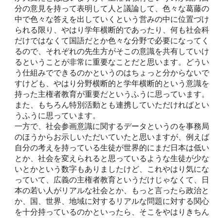
分の意見を持って表明して人と議論して、色々な葛藤の
中で色々な答えを出していくという営みの中に位置づけ
られる限り、やはり学年横断的であったり、何も社会科
だけではなくて国語だとか色々な分野で必要になってく
るので、それぞれの先生方がそこの意識を共有していけ
るということが非常に重要なことだと思います。どうい
う仕組みでできるのかというのはちょっと分からないで
すけども、やはり分野横断的と学年横断的という意識を
持った主権者教育が重要だというふうに思っています。
また、もちろん特別活動とも連携していただければとい
うふうに思っています。
一方で、社会参画意識に関するデータというのを事務局
のほうからお示しいただいていたと思いますが、例えば
自分の考えを持っている生徒が世界的にまだ日本は低い
とか、社会を変えられると思っているような生徒が少な
いとかという数字もありましたけど、これやはり気にな
っていて、広義の主権者教育というだけじゃなくて、日
本の若い人がリアルな社会とか、もっと言ったら政治と
か、国、世界、地域に対するリアルな問題に対する関心
を十分持っているのかといったら、そこをやはりきちん