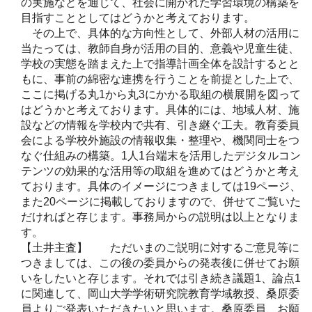
の実施などを通じて、社会に開かれた学習環境の構築を
目指すこととしてはどうかと考えております。
その上で、具体的な方向性として、外部人材の活用に
当たっては、教師自身が活用の目的、意義や児童生徒、
学校の実態を踏まえた上で指導計画全体を設計するとと
もに、事前の綿密な連携を行うことを前提とした上で、
ここに掲げる丸1から丸3にかかる取組の横展開を図って
はどうかと考えております。具体的には、地域人材、施
設などの情報を学校内で共有、引き継ぐ工夫。教育委員
会による学校外施設の情報収集・整理や、機関同士をつ
なぐ仕組みの構築。1人1台端末を活用したデジタルコン
テンツの効果的な活用等の取組を進めてはどうかと考え
ております。具体のイメージにつきましては19ページ、
また20ページに掲載しておりますので、併せてご覧いた
だければと存じます。事務局からの説明は以上となりま
す。
【土井主査】 ただいまのご説明に対するご意見等に
つきましては、この後の委員からの発表後に併せてお願
いをしたいと存じます。それでは引き続き議題1、論点1
に関連して、岡山大学学術研究院教育学域教授、桑原委
員よりご発表いただきたいと思います。桑原委員、お願