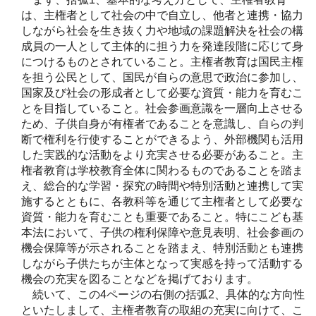
は、主権者として社会の中で自立し、他者と連携・協力
しながら社会を生き抜く力や地域の課題解決を社会の構
成員の一人として主体的に担う力を発達段階に応じて身
につけるものとされていること。主権者教育は国民主権
を担う公民として、国民が自らの意思で政治に参加し、
国家及び社会の形成者として必要な資質・能力を育むこ
とを目指していること。社会参画意識を一層向上させる
ため、子供自身が有権者であることを意識し、自らの判
断で権利を行使することができるよう、外部機関も活用
した実践的な活動をより充実させる必要があること。主
権者教育は学校教育全体に関わるものであることを踏ま
え、総合的な学習・探究の時間や特別活動と連携して実
施するとともに、各教科等を通じて主権者として必要な
資質・能力を育むことも重要であること。特にこども基
本法において、子供の権利保障や意見表明、社会参画の
機会保障等が示されることを踏まえ、特別活動とも連携
しながら子供たちが主体となって実感を持って活動する
機会の充実を図ることなどを掲げております。
続いて、この4ページの右側の括弧2、具体的な方向性
といたしまして、主権者教育の取組の充実に向けて、こ