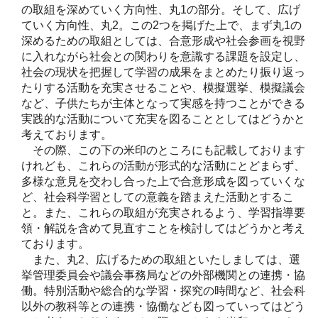
の取組を深めていく方向性、丸1の部分。そして、広げ
ていく方向性、丸2。この2つを掲げた上で、まず丸1の
深めるための取組としては、合意形成や社会参画を視野
に入れながら社会との関わりを意識する課題を設定し、
社会の現状を把握して学習の成果をまとめたり振り返っ
たりする活動を充実させることや、模擬選挙、模擬議会
など、子供たちが主体となって実感を持つことができる
実践的な活動について充実を図ることとしてはどうかと
考えております。
その際、この下の米印のところにも記載しております
けれども、これらの活動が形式的な活動にとどまらず、
多様な意見を交わし合った上で合意形成を図っていくな
ど、社会科学習としての意義を踏まえた活動とするこ
と。また、これらの取組が充実されるよう、学習指導要
領・解説を含めて見直すことを検討してはどうかと考え
ております。
また、丸2、広げるための取組といたしましては、選
挙管理委員会や議会事務局などの外部機関との連携・協
働。特別活動や総合的な学習・探究の時間など、社会科
以外の教科等との連携・協働なども図っていってはどう