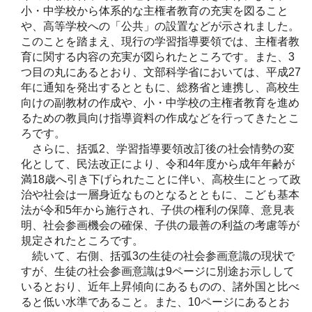
小・中学校から体系的な主権者教育の充実を図ること
や、高等学校への「公共」の設置などが示されました。
このことを踏まえ、現行の学習指導要領では、主権者教
育に関する内容の充実が図られたところです。また、3
つ目の丸にあるとおり、文部科学省においては、平成27
年に通知を発出するとともに、総務省と連携し、高校生
向けの副教材の作成や、小・中学校の主権者教育を進め
るための教員向け指導資料の作成などを行ってきたとこ
ろです。
さらに、括弧2、学習指導要領改訂後の社会情勢の変
化として、民法改正により、令和4年度から成年年齢が
満18歳へ引き下げられたことに伴い、高校生にとって政
治や社会は一層身近なものとなるとともに、こども基本
法が令和5年から施行され、子供の権利の保障、意見表
明、社会参画機会の確保、子供の最善の利益の考慮等が
規定されたところです。
続いて、右側、括弧3の生徒の社会参画意識の現状で
すが、生徒の社会参画意識は9ページに別途お示しして
いるとおり、近年上昇傾向にあるものの、諸外国と比べ
ると低い水準であること。また、10ページにあるとお