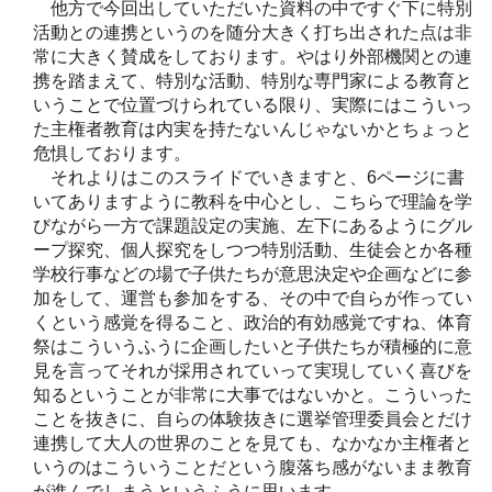
他方で今回出していただいた資料の中ですぐ下に特別
活動との連携というのを随分大きく打ち出された点は非
常に大きく賛成をしております。やはり外部機関との連
携を踏まえて、特別な活動、特別な専門家による教育と
いうことで位置づけられている限り、実際にはこういっ
た主権者教育は内実を持たないんじゃないかとちょっと
危惧しております。
それよりはこのスライドでいきますと、6ページに書
いてありますように教科を中心とし、こちらで理論を学
びながら一方で課題設定の実施、左下にあるようにグル
ープ探究、個人探究をしつつ特別活動、生徒会とか各種
学校行事などの場で子供たちが意思決定や企画などに参
加をして、運営も参加をする、その中で自らが作ってい
くという感覚を得ること、政治的有効感覚ですね、体育
祭はこういうふうに企画したいと子供たちが積極的に意
見を言ってそれが採用されていって実現していく喜びを
知るということが非常に大事ではないかと。こういった
ことを抜きに、自らの体験抜きに選挙管理委員会とだけ
連携して大人の世界のことを見ても、なかなか主権者と
いうのはこういうことだという腹落ち感がないまま教育
が進んでしまうというふうに思います。