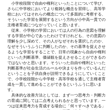
小学校段階で自由や権利といったことについて学び、
さらに中学校においてより複雑な概念を習得し、高等学
校においてはそれらの概念について多面的に考察する、
そういった学習を展開するという方向が小中高一貫での
主権者育成につながっていくと思います。
従来、小学校の学習においては人の行為の意図を理解
する学習が中心であったわけですけれども、その意図の
理解を少し深めて、その人がなぜそれを選択したのか、
なぜそういうふうに判断したのか、その基準を捉えさせ
るような学習をすることで、日常の現象から自由や権利
といった判断基準、価値観を捉えさせることができるの
ではないかと思います。そういった自由や権利といった
判断基準が社会生活のルールや決まりを作っているんだ
ということを子供自身が説明できるようにしていくこと
で、小学校段階から中学校・高等学校を通して主権者育
成を一貫して進めることができるというふうに思いま
す。
具体的な改善方法としては、まず一つ思考力・判断力
の育成に関しては二点考えられるかと思っています。一
つは従来思考力を育成する場合に「何々すべきである」