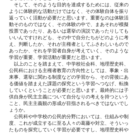
そして、そのような目的を達成するためには、従来の
ように体験的な活動だけではなく、その体験自体を振り
返っていく活動が必要だと思います。重要なのは体験活
動そのものではなく、その体験の中で、まあそれが模擬
投票であったり、あるいは選挙の演説であったりしても
いいんですけれども、その中で自分たちがどのように考
え、判断したか、それが主権者としてふさわしいもので
あったか、それを学習者自身が考えていく、そのような
学習が重要、学習活動が重要だと思います。
以上のことを踏まえて、中学校社会科、地理歴史科、
公民科における主権者教育の方向性としては、事象・出
来事、選挙に関わる制度などの学習から、その背後にあ
る価値を踏まえた課題の探究という学習へつなげ、転換
していくということが必要だと思います。最終的には子
供自身が民主主義について自分なりの考えを持つという
こと、民主主義観の形成が目指されるべきではないでし
ょうか。
公民科や中学校の公民的分野においては、仕組みや制
度、これが成立するに至る人々の葛藤や対立、そういっ
たものを探究していく学習が必要ですし、地理歴史科や