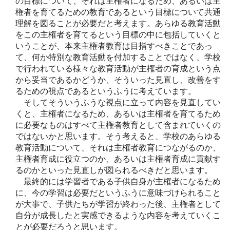
の目標について、それは主権者になるため、あるいは主
権者を育てるための教育であるという目標について共通
理解を図ることが必要だと考えます。あらゆる教育活動
をこの主権者を育てるという目標の中に包括していくと
いうことが、本来主権者教育は目指すべきことであっ
て、何か特別な教育活動を付加することではなく、学校
で行われている様々な教育活動が主権者の育成という点
から妥当であるかどうか、そういった見直し、改善をす
るための視点であるというふうに考えています。
そしてそういうふうな視点に立って内容を見直してい
くと、主権者になるため、あるいは主権者を育てるため
に必要なものはすべて主権者教育として含まれていくの
ではないかと思います。そう考えると、学校のあらゆる
教育活動について、それは主権者教育につながるのか、
主権者育成に役立つのか、あるいは主権者育成に貢献す
るのかといった見直しが図られるべきだと思います。
最終的には学習者である子供自身が主権者になるため
に、今の学習は必要だというふうに意味づけられること
が大事で、子供たちが学習が終わった後、主権者として
自分が成長したと実感できるような内容を考えていくこ
とが必要だろうと思います。