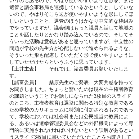
いうのもあるので、やはり使いやすいような形を、また
選管と議会事務局も連携しているかというと、していな
いので、やはりそこら辺が使いやすいような形にしてほ
しいということと、選管のほうはかなり中立的な枠組み
でやっていますが、議会側はもっと議員と話して地域の
ことを話したりとかなり踏み込んでいるので、そしてそ
ういった活動は意義があると思っていますが、中立性の
問題が学校の先生方が心配しないで進められるような、
そういった形も配慮していただく形で使いやすいように
していただけたらというふうに思っています。
【土井主査】 それでは、諸富委員お願いいたしま
す。
【諸富委員】 桑原先生のご発表、大変共感を持って
お聞きしました。ちょっと驚いたのは現在の主権者教育
の課題ということでお話しになられた3枚目のスライド
のところ、主権者教育は選挙に関わる特別な教育である
ため学校のカリキュラムに特別に付加されるものであっ
て、学校においては社会科または公民担当の教員によ
る、あるいは選挙管理委員会などの外部機関によって専
門的に実施されなければいけないという誤解があるとい
うスライド3枚目に書いていただいたことをお聞きして