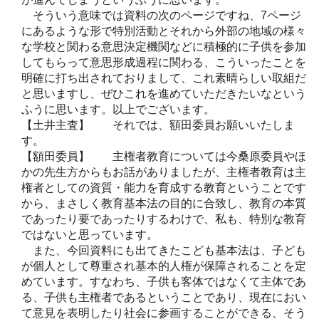
そういう意味では資料の次のページですね、7ページ
にあるような形で特別活動とそれから外部の地域の様々
な学校と関わる意思決定機関などに積極的に子供を参加
してもらって意思形成過程に関わる、こういったことを
明確に打ち出されておりまして、これ素晴らしい取組だ
と思いますし、ぜひこれを進めていただきたいなという
ふうに思います。以上でございます。
【土井主査】 それでは、額田委員お願いいたしま
す。
【額田委員】 主権者教育については今桑原委員やほ
かの先生方からもお話がありましたが、主権者教育は主
権者としての資質・能力を育成する教育ということです
から、まさしく教育基本法の目的に合致し、教育の本質
であったり要であったりするわけで、私も、特別な教育
ではないと思っています。
また、今回資料にも出てきたこども基本法は、子ども
が個人として尊重され基本的人権が保障されることを定
めています。すなわち、子供も客体ではなくて主体であ
る、子供も主権者であるということであり、現在におい
て意見を表明したり社会に参画することができる、そう