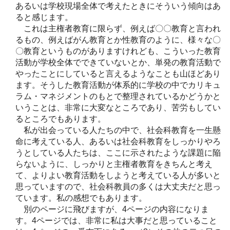
あるいは学校現場全体で考えたときにそういう傾向はあ
ると感じます。
これは主権者教育に限らず、例えば〇〇教育と言われ
るもの、例えばがん教育とか性教育のように、様々な〇
〇教育というものがありますけれども、こういった教育
活動が学校全体でできていないとか、単発の教育活動で
やったことにしていると言えるようなことも山ほどあり
ます。そうした教育活動が体系的に学校の中でカリキュ
ラム・マネジメントのもとで整理されているかどうかと
いうことは、非常に大変なところであり、苦労もしてい
るところでもあります。
私が出会っている人たちの中で、社会科教育を一生懸
命に考えている人、あるいは社会科教育をしっかりやろ
うとしている人たちは、ここに示されたような課題に陥
らないように、しっかりと主権者教育をきちんと考え
て、よりよい教育活動をしようと考えている人が多いと
思っていますので、社会科教員の多くは大丈夫だと思っ
ています。私の感想でもあります。
別のページに飛びますが、4ページの内容になりま
す。4ページでは、非常に私は大事だと思っていること