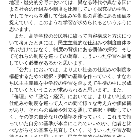
地理・歴史的分野においては、異なる時代や異なる国に
よる社会の仕組みや制度を比較していく探究型の学習、
そしてそれらを通して仕組みや制度の背後にある価値を
捉えていく、このような学習が求められるというふうに
思います。
また、高等学校の公民科に絞って内容構成と方法につ
いて考えたときには、民主主義的な仕組みや制度自体を
学ぶだけではなく、制度の背後にある価値の探究、そし
てそれらの制度を巡っての葛藤、こういった学習へ展開
していく必要があるかと思います。
「公共」においては、よりよい社会の仕組みや制度を
構想するための選択・判断の基準を作っていく、すなわ
ち民主主義観を中学校の学習を踏まえて生徒の中に形成
していくということが求められると思います。また、
「倫理」や「政治・経済」においては、よりよい社会の
仕組みや制度を巡って人々の間で様々な考え方や価値観
があり、それらの葛藤や対立を通して選択・判断してい
く、その際の自分なりの基準を作っていく、これまで持
っていた自分の基準が本当にこれでいいのか、他者と比
べながらその基準を見直していく、そういった学習が期
待されるように思います。民主主義的な価値観を作っ