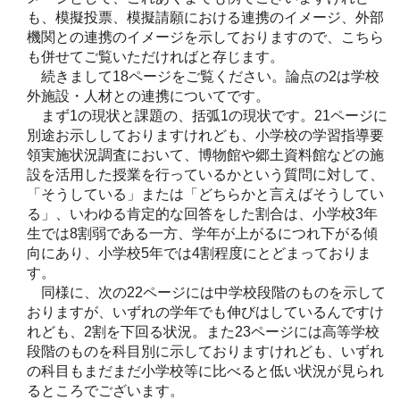
も、模擬投票、模擬請願における連携のイメージ、外部
機関との連携のイメージを示しておりますので、こちら
も併せてご覧いただければと存じます。
続きまして18ページをご覧ください。論点の2は学校
外施設・人材との連携についてです。
まず1の現状と課題の、括弧1の現状です。21ページに
別途お示ししておりますけれども、小学校の学習指導要
領実施状況調査において、博物館や郷土資料館などの施
設を活用した授業を行っているかという質問に対して、
「そうしている」または「どちらかと言えばそうしてい
る」、いわゆる肯定的な回答をした割合は、小学校3年
生では8割弱である一方、学年が上がるにつれ下がる傾
向にあり、小学校5年では4割程度にとどまっておりま
す。
同様に、次の22ページには中学校段階のものを示して
おりますが、いずれの学年でも伸びはしているんですけ
れども、2割を下回る状況。また23ページには高等学校
段階のものを科目別に示しておりますけれども、いずれ
の科目もまだまだ小学校等に比べると低い状況が見られ
るところでございます。