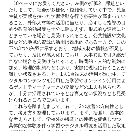
18ページにお戻りください。左側の括弧2、課題とい
たしまして、社会が多様化・複雑化していく中で、児童
生徒が実感を持った学習活動を行う必要性が高まってい
ること。外部人材等の活用に当たり、必ずしも指導の目
的や教育的効果等を十分に踏まえず、形式的な連携にと
どまっている場合も見受けられること。公共施設や文化
財などの地域の資源の活用は効果的である一方で、この
下の3つの矢羽に示すとおり、地域人材の情報が不足し
ていたり、活用が属人化しており、人事異動で引き継が
れない場合も見受けられること。時間的・人的な制約に
加え、地理的制約などもあり、実際に現地に行くことが
難しい状況もあること。1人1台端末の活用が進む中、デ
ジタルコンテンツを活用した学習やオンライン活用によ
るゲストティーチャーとの交流などの工夫も見られる
が、十分に活用されているとは言えない状況なども見受
けられるところでございます。
これらを踏まえまして、右上、2の改善の方向性とし
て、考え方を整理しております。まず、括弧1、基本的
な考え方として、学校外の機関との連携を促進しつつ、
具体的な体験を伴う学習やデジタル環境を活用した取組