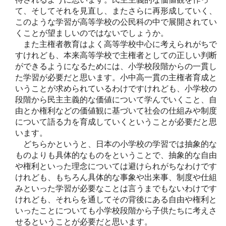
て、そしてそれを見直し、またさらに再形成していく、
このような学習が高等学校の公民科の中で展開されてい
くことが望ましいのではないでしょうか。
また主権者教育はよく高等学校中心に考えられがちで
すけれども、本来高等学校で主権者としての正しい判断
ができるようになるためには、小学校段階からの一貫し
た学習が必要だと思います。小中高一貫の主権者育成と
いうことが求められているわけですけれども、小学校の
段階から民主主義的な価値について学んでいくこと、自
由とか権利などの価値観に基づいて社会の仕組みや制度
について語る力を育成していくということが必要だと思
います。
どちらかというと、日本の小学校の学習では抽象的な
ものよりも具体的なものをということで、抽象的な自由
や権利といった理念については避けられがちなわけです
けれども、もちろん具体的な事象や出来事、制度や仕組
みといった学習が必要なことは言うまでもないわけです
けれども、それらを通してその背後にある自由や権利と
いったことについても小学校段階から子供たちに考えさ
せるということが必要だと思います。