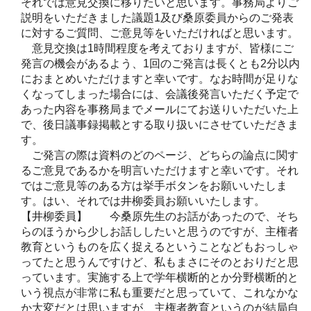
それでは意見交換に移りたいと思います。事務局よりご
説明をいただきました議題1及び桑原委員からのご発表
に対するご質問、ご意見等をいただければと思います。
意見交換は1時間程度を考えておりますが、皆様にご
発言の機会があるよう、1回のご発言は長くとも2分以内
におまとめいただけますと幸いです。なお時間が足りな
くなってしまった場合には、会議後発言いただく予定で
あった内容を事務局までメールにてお送りいただいた上
で、後日議事録掲載とする取り扱いにさせていただきま
す。
ご発言の際は資料のどのページ、どちらの論点に関す
るご意見であるかを明言いただけますと幸いです。それ
ではご意見等のある方は挙手ボタンをお願いいたしま
す。はい、それでは井柳委員お願いいたします。
【井柳委員】 今桑原先生のお話があったので、そち
らのほうから少しお話ししたいと思うのですが、主権者
教育というものを広く捉えるということなどもおっしゃ
ってたと思うんですけど、私もまさにそのとおりだと思
っています。実施する上で学年横断的とか分野横断的と
いう視点が非常に私も重要だと思っていて、これなかな
か大変だとは思いますが、主権者教育というのが結局自