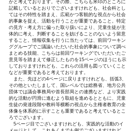
かと考えております。その際、こちらも米印のところに
記載しているとおりでございますけれども、社会科とし
てはその特性を踏まえ、広範かつ客観的な視点から社会
的事象を捉え、活動を行うことが重要であること。特定
の見方・考え方に偏った取り扱いにより、児童生徒が主
体的に考え、判断することを妨げることのないよう留意
すること。情報収集を行うに当たっては、前回ワーキン
ググループでご議論いただいた社会的事象について調べ
まとめる技能、こちらは前回ワーキングでいただいたご
意見等を踏まえて修正したものを15ページのほうにも示
しておりますけれども、これらの活用も図っていくこと
などが重要であると考えております。
また、先ほどの4ページに戻りますけれども、括弧3、
その他といたしまして、国レベルでは総務省、地方公共
団体では議会事務局や首長部局との連携など、より実践
的な活動が円滑に進むよう取組を進めるとともに、児童
生徒の発達段階や教科等横断の視点から主権者教育の全
体像を体系的に示すことも重要であると考えているとこ
ろでございます。
5ページ目でございますけれども、実践的な活動のイ
メージとして、これあくまでも例でございますけれど