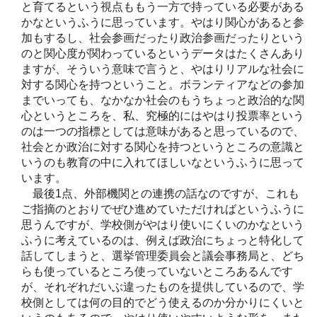
と育てるという視点ももう一方で持っている必要がある
かなというふうに思っています。やはり関心があると参
加もするし、社会参画だったり政治参画だったりという
のと関心度が関わっているというデータはたくさんあり
ますが、そういう意味で言うと、やはりリアルな社会に
対する関心を持つということ。ボランティアなどの参加
までいっても、なかなか社会のもうちょっと政治的な関
心というところを、私、究極的にはやはり投票率という
のは一つの指標としては意味があると思っているので、
社会とか政治に対する関心を持つというところの意識と
いうのも教育の中に入れてほしいなというふうに思って
います。
最後1点、外部機関との連携の話なのですが、これも
ご指摘のとおりでぜひ進めていただければというふうに
思うんですが、学校側がやはり使いにくいのかなという
ふうに考えているのは、例えば政治にちょっと特化して
話してしまうと、選挙管理委員会と議会事務局と、どち
らも使っているところ使っていないところあるんです
が、それぞれだいぶ違ったものを提供しているので、学
校側としては何の目的でどう使えるのか分かりにくいと