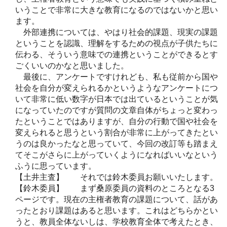
いうことで非常に大きな教育になるのではないかと思い
ます。
外部連携については、やはり社会的課題、現実の課題
ということを認識、理解をするための視点が子供たちに
伝わる、そういう意味での連携ということができるとす
ごくいいのかなと思いました。
最後に、アンケートですけれども、私も従前から国や
社会を自分が変えられるかというようなアンケートにつ
いて非常に低い数字が日本では出ているということが気
になっていたのですが質問の文章自体がちょっと変わっ
たということではありますが、自分の行動で国や社会を
変えられると思うという割合が非常に上がってきたとい
うのは良かったなと思っていて、今回の改訂等も踏まえ
てそこがさらに上がっていくようになればいいなという
ふうに思っています。
【土井主査】 それでは鈴木委員お願いいたします。
【鈴木委員】 まず桑原委員の資料のところとなる3
ページです。現在の主権者教育の課題について、話があ
ったとおり課題はあると思います。これはどちらかとい
うと、教員全体ないしは、学校教育全体で考えたとき、