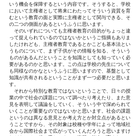
いう機会を保障するという内容です。そうすると、学校
において主権者として将来にわたってそういう資質を育
むという教育の面と実際に主権者として関与できる、そ
の二つの側面があるというふうに思います。
そのいずれについても主権者教育の目的がちょっと違
って捉えられているのではないかというご指摘もありま
したけれども、主権者教育であるとかこども基本法とい
うものについて、まず子供がその情報を知る、そういう
ものがあるんだということを知識としても知っていく必
要があるのかと思います。この点は学校の先生について
も同様なのかなというふうに思いますので、基盤として
知識が共有されるということがまず一つ必要だと思いま
す。
それから特別な教育ではないということで、日々の授
業の中で社会の課題について調べたり考えたり、また意
見を表明して議論をしていく、そういう中で深められて
いくことが重要なのではないかと思います。社会の課題
というのは異なる意見とか考え方とか対立点があるとい
うことですから、その対象は校種や学年によって地域社
会から国際社会まで広がっていくんだろうと思いますけ