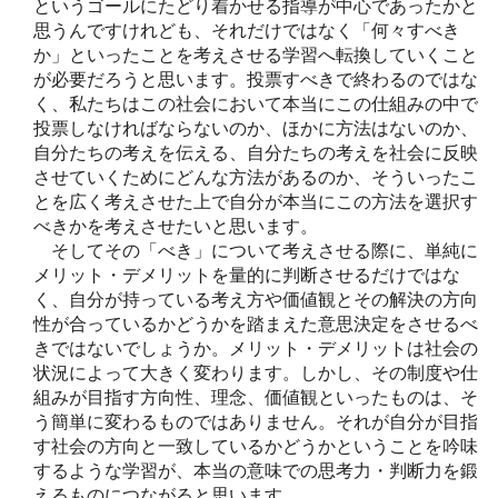
というゴールにたどり着かせる指導が中心であったかと
思うんですけれども、それだけではなく「何々すべき
か」といったことを考えさせる学習へ転換していくこと
が必要だろうと思います。投票すべきで終わるのではな
く、私たちはこの社会において本当にこの仕組みの中で
投票しなければならないのか、ほかに方法はないのか、
自分たちの考えを伝える、自分たちの考えを社会に反映
させていくためにどんな方法があるのか、そういったこ
とを広く考えさせた上で自分が本当にこの方法を選択す
べきかを考えさせたいと思います。
そしてその「べき」について考えさせる際に、単純に
メリット・デメリットを量的に判断させるだけではな
く、自分が持っている考え方や価値観とその解決の方向
性が合っているかどうかを踏まえた意思決定をさせるべ
きではないでしょうか。メリット・デメリットは社会の
状況によって大きく変わります。しかし、その制度や仕
組みが目指す方向性、理念、価値観といったものは、そ
う簡単に変わるものではありません。それが自分が目指
す社会の方向と一致しているかどうかということを吟味
するような学習が、本当の意味での思考力・判断力を鍛
えるものにつながると思います。