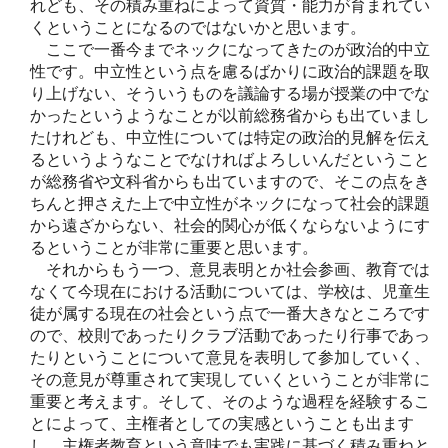
れども、その積み重ねによって資質・能力が育まれてい
くということになるのではないかと思います。
ここで一番今までネックになってきたのが政治的中立
性です。中立性という点を慮るばかりに政治的課題を取
り上げない、そういうものを議論する場が授業の中でな
かったというようなことが以前総務省からも出ていまし
たけれども、中立性については特定の政治的見解を伝え
るというようなことでなければよろしいんだということ
が総務省や文科省からも出ていますので、そこの点をき
ちんと押さえた上で中立性がネックになって社会的課題
から遠ざからない、社会的関心が低くならないようにす
るということが非常に重要と思います。
それからもう一つ、意見表明とか社会参画、教育では
なくて今現在における活動については、学校は、児童生
徒が属する現在の社会という点で一番大きなところです
ので、校則であったりクラブ活動であったり行事であっ
たりということについて意見を表明して参加していく、
その意見が尊重されて実現していくということが非常に
重要と考えます。そして、そのような過程を経験するこ
とによって、主権者としての実感ということも出ます
し、主権者教育という意味でも実践に基づく積み重ねと