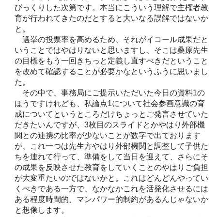
びっくりした次第です。本当にこういう理解で主権者教
育が行われてきたのだとすると大いなる誤解ではないか
と。
選挙の投票率を高めるため、それがイコール成果だと
いうことではやはりないと思いますし、そこは桑原先生
の目標をもう一回きちっと定義し直すべきだということ
を改めて確認することが必要かなというふうに思いまし
た。
その中で、事務局にご提示いただいた今日の資料1の
ほうですけれども、私論点1について社会参画意識の育
成についてというところだけちょっとご発言させていた
だきたいんですが、3枚目のスライドとかやはり外部機
関との連携の比率が少ないことが数字で出ております
が、これ一つは先生方やはり外部機関と調整して子供た
ちを連れて行って、準備をして当日を迎えて、さらにそ
の成果を反映させた教育をしていくことのやはりご負担
が大変重たいのではないかと。これはどんどんやってい
くべきである一方で、なかなかこれを活発化させるには
ある程度時間的、マンパワー的制約があるんじゃないか
と想像します。