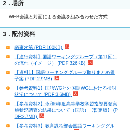
2．場所
WEB会議と対面による会議を組み合わせた方式
3．配付資料
議事次第 (PDF:100KB)
【進行資料】国語ワーキンググループ（第11回）
の流れ（イメージ） (PDF:326KB)
【資料1】国語ワーキンググループ取りまとめ骨
子案 (PDF:2.9MB)
【参考資料1】国語WGと外国語WGにおける検討
状況について (PDF:3.6MB)
【参考資料2】令和6年度高等学校学習指導要領実
施状況調査の結果について（国語）【暫定版】 (P
DF:2.7MB)
【参考資料3】教育課程部会国語ワーキンググル