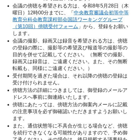
会議の傍聴を希望される方は、令和8年5月28日（木
曜日）12時00分までに、「
中央教育審議会初等中等
教育分科会教育課程部会国語ワーキンググループ
（第10回）傍聴受付フォーム
」から、登録をお願い
します。
会議の撮影、録画又は録音を希望される方は、傍聴
の登録の際に、撮影等の希望及び報道等の撮影等の
目的を併せて記載してください。（無断での撮影、
録画又は録音は、ご遠慮ください。また、その無断
転載も、同様にご遠慮ください。）
受付期間を過ぎた場合は、それ以降の傍聴の登録は
受け付けられません。
傍聴方法の詳細につきましては、御登録のメールア
ドレスへ事前に御連絡いたします。
傍聴にあたっては、傍聴方法の御案内メールに記載
の注意事項を必ず御確認いただきますようお願いし
ます。
また、通信状態等に不具合が生じる場合など、傍聴
を続行できなくなる可能性がありますので、予め御
了承ください。その場合は、後日掲載する議事録を