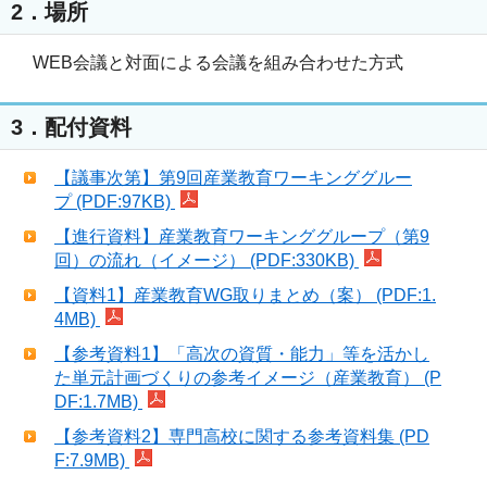
2．場所
WEB会議と対面による会議を組み合わせた方式
3．配付資料
【議事次第】第9回産業教育ワーキンググルー
プ (PDF:97KB)
【進行資料】産業教育ワーキンググループ（第9
回）の流れ（イメージ） (PDF:330KB)
【資料1】産業教育WG取りまとめ（案） (PDF:1.
4MB)
【参考資料1】「高次の資質・能力」等を活かし
た単元計画づくりの参考イメージ（産業教育） (P
DF:1.7MB)
【参考資料2】専門高校に関する参考資料集 (PD
F:7.9MB)