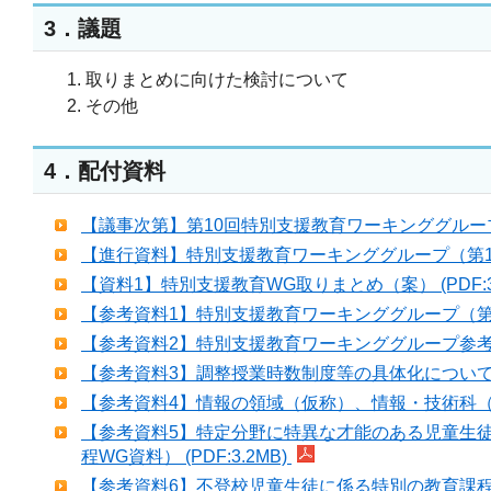
3．議題
取りまとめに向けた検討について
その他
4．配付資料
【議事次第】第10回特別支援教育ワーキンググループ (
【進行資料】特別支援教育ワーキンググループ（第10回）
【資料1】特別支援教育WG取りまとめ（案） (PDF:3.
【参考資料1】特別支援教育ワーキンググループ（第1回
【参考資料2】特別支援教育ワーキンググループ参考資料集
【参考資料3】調整授業時数制度等の具体化について、高
【参考資料4】情報の領域（仮称）、情報・技術科（仮称
【参考資料5】特定分野に特異な才能のある児童生徒
程WG資料） (PDF:3.2MB)
【参考資料6】不登校児童生徒に係る特別の教育課程WG