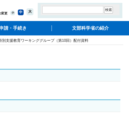
大
中
小
の変更
申請・手続き
文部科学省の紹介
特別支援教育ワーキンググループ（第10回）配付資料