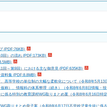
PDF:76KB)
の流れ (PDF:173KB)
5MB)
～第9回）における主な御意見 (PDF:635KB)
 (PDF:8.8MB)
等学校の単位制の大幅な柔軟化について（令和8年5月13日教育課
）、情報科の体系整理（続き）（令和8年6月8日情報・技術WG資
に係る特別の教育課程WG取りまとめ案（令和8年6月16日特
取りまとめ骨子案（令和8年6月17日不登校児童生徒に係る特別の