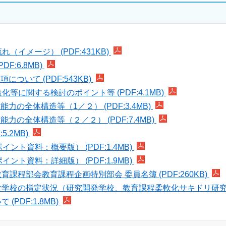
イメージ） (PDF:431KB)
:6.8MB)
いて (PDF:543KB)
等に関する検討のポイント等 (PDF:4.1MB)
の全体構造等（1／２） (PDF:3.4MB)
の全体構造等（２／２） (PDF:7.4MB)
.2MB)
ト資料：概要版） (PDF:1.4MB)
ト資料：詳細版） (PDF:1.9MB)
程部会教育課程企画特別部会 委員名簿 (PDF:260KB)
校の指定状況（研究開発学校、教育課程柔軟化サキドリ研究校） (
DF:1.8MB)