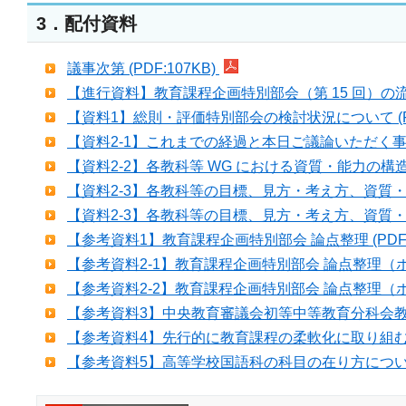
3．配付資料
議事次第 (PDF:107KB)
【進行資料】教育課程企画特別部会（第 15 回）の流れ（
【資料1】総則・評価特別部会の検討状況について (PDF
【資料2-1】これまでの経過と本日ご議論いただく事項につ
【資料2-2】各教科等 WG における資質・能力の構造化
【資料2-3】各教科等の目標、見方・考え方、資質・能力
【資料2-3】各教科等の目標、見方・考え方、資質・能力
【参考資料1】教育課程企画特別部会 論点整理 (PDF:5
【参考資料2-1】教育課程企画特別部会 論点整理（ポイン
【参考資料2-2】教育課程企画特別部会 論点整理（ポイン
【参考資料3】中央教育審議会初等中等教育分科会教育課
【参考資料4】先行的に教育課程の柔軟化に取り組む学
【参考資料5】高等学校国語科の科目の在り方について (P