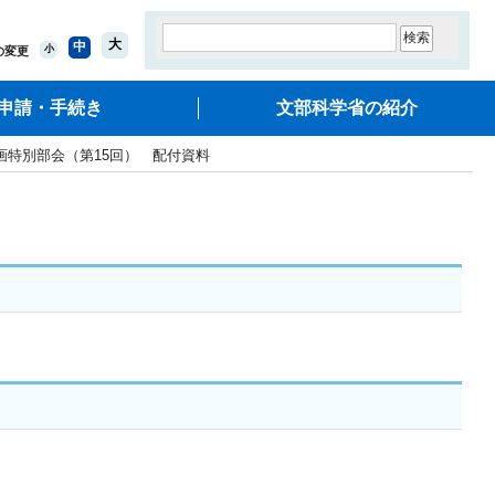
大
中
小
の変更
申請・手続き
文部科学省の紹介
画特別部会（第15回） 配付資料