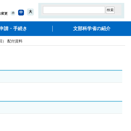
大
中
小
の変更
申請・手続き
文部科学省の紹介
回） 配付資料