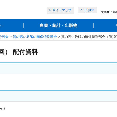
English
サイトマップ
文字サイズ
会
白書・統計・出版物
分科会
>
質の高い教師の確保特別部会
> 質の高い教師の確保特別部会（第10
回） 配付資料
み）