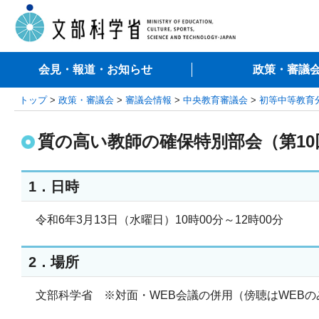
会見・報道・お知らせ
政策・審議
トップ
>
政策・審議会
>
審議会情報
>
中央教育審議会
>
初等中等教育
質の高い教師の確保特別部会（第10
1．日時
令和6年3月13日（水曜日）10時00分～12時00分
2．場所
文部科学省 ※対面・WEB会議の併用（傍聴はWEBの