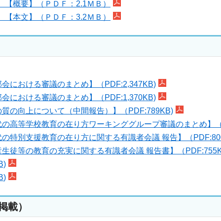
【概要】（ＰＤＦ：2.1ＭＢ）
【本文】（ＰＤＦ：3.2ＭＢ）
における審議のまとめ】（PDF:2,347KB)
おける審議のまとめ】（PDF:1,370KB)
の向上について（中間報告）】（PDF:789KB)
の高等学校教育の在り方ワーキンググループ審議のまとめ】（PDF
特別支援教育の在り方に関する有識者会議 報告】（PDF:800
徒等の教育の充実に関する有識者会議 報告書】（PDF:755K
)
B
)
加掲載）