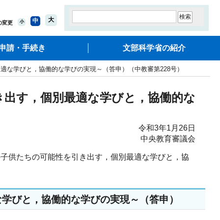
大
中
小
の変更
申請・手続き
文部科学省の紹介
適な学びと，協働的な学びの実現～（答申）（中教審第228号）
き出す，個別最適な学びと，協働的な
令和3年1月26日
中央教育審議会
ての子供たちの可能性を引き出す，個別最適な学びと，協
な学びと，協働的な学びの実現～（答申）