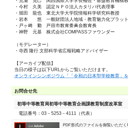
・荒瀬 克己 関西国際大学学長補佐・基盤教育機構
・今村 久美 認定ＮＰＯ法人カタリバ代表理事
・堀田 龍也 東北大学大学院情報科学研究科教授
・岩本 悠 一般財団法人地域・教育魅力化プラット
・戸ヶ﨑 勤 戸田市教育委員会教育長
・神野 元基 株式会社COMPASSファウンダー
（モデレーター）
・寺西 隆行 文部科学省広報戦略アドバイザー
【アーカイブ配信】
当日の様子は以下URLからご覧いただけます。
オンラインシンポジウム「「令和の日本型学校教育」を語
お問合せ先
初等中等教育局初等中等教育企画課教育制度改革室
電話番号：03－5253－4111（代表）
PDF形式のファイルを御覧いただく場合に