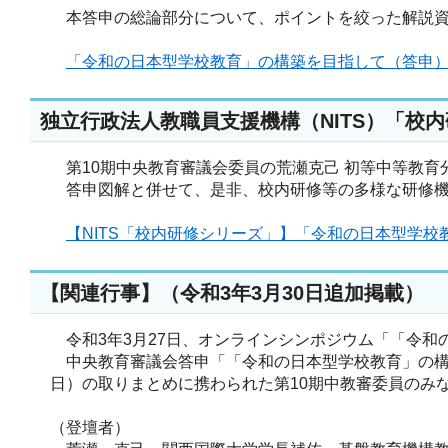
本答申の総論部分について、ポイントを絞った解説資
「令和の日本型学校教育」の構築を目指して（答申）【総
独立行政法人教職員支援機構（NITS）「校内
第10期中央教育審議会委員の荒瀬克己 初等中等教育
答申図解と併せて、是非、校内研修等の多様な研修機
【NITS「校内研修シリーズ」】「令和の日本型学校
【関連行事】（令和3年3月30日追加掲載）
令和3年3月27日、オンラインシンポジウム「「令和
中央教育審議会答申「「令和の日本型学校教育」の構築
日）の取りまとめに携わられた第10期中教審委員のみ
（登壇者）