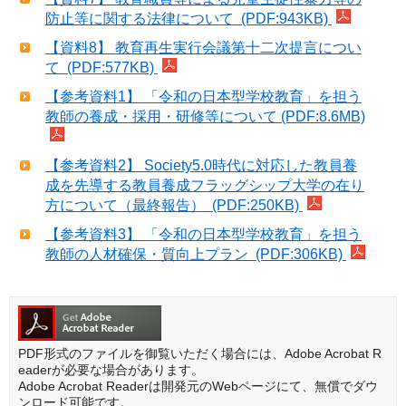
防止等に関する法律について (PDF:943KB)
【資料8】 教育再生実行会議第十二次提言につい
て (PDF:577KB)
【参考資料1】 「令和の日本型学校教育」を担う
教師の養成・採用・研修等について (PDF:8.6MB)
【参考資料2】 Society5.0時代に対応した教員養
成を先導する教員養成フラッグシップ大学の在り
方について（最終報告） (PDF:250KB)
【参考資料3】 「令和の日本型学校教育」を担う
教師の人材確保・質向上プラン (PDF:306KB)
PDF形式のファイルを御覧いただく場合には、Adobe Acrobat R
eaderが必要な場合があります。
Adobe Acrobat Readerは開発元のWebページにて、無償でダウ
ンロード可能です。