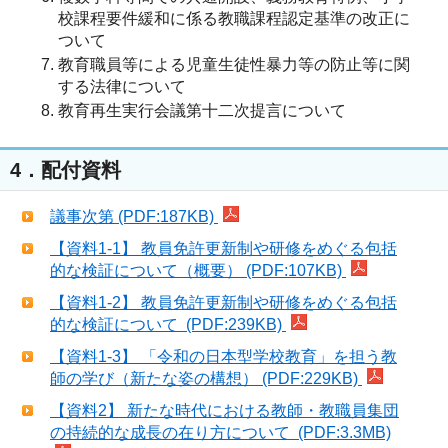
校課程要件緩和に係る教職課程認定基準の改正に
ついて
教育職員等による児童生徒性暴力等の防止等に関
する法律について
教育再生実行会議第十二次提言について
4．配付資料
議事次第 (PDF:187KB)
【資料1-1】 教員免許更新制や研修をめぐる包括
的な検証について（概要） (PDF:107KB)
【資料1-2】 教員免許更新制や研修をめぐる包括
的な検証について (PDF:239KB)
【資料1-3】 「令和の日本型学校教育」を担う教
師の学び（新たな姿の構想） (PDF:229KB)
【資料2】 新たな時代における教師・教職員集団
の持続的な成長の在り方について (PDF:3.3MB)