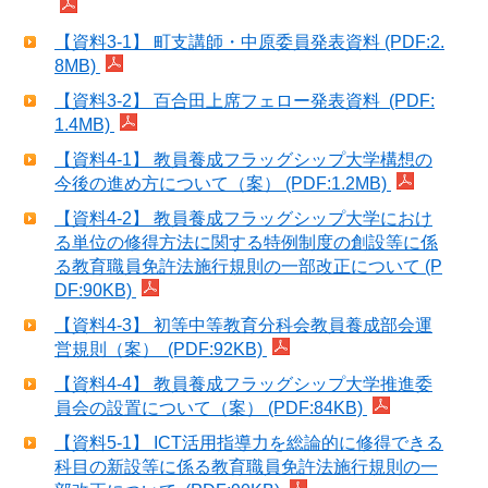
【資料3-1】 町支講師・中原委員発表資料 (PDF:2.
8MB)
【資料3-2】 百合田上席フェロー発表資料 (PDF:
1.4MB)
【資料4-1】 教員養成フラッグシップ大学構想の
今後の進め方について（案） (PDF:1.2MB)
【資料4-2】 教員養成フラッグシップ大学におけ
る単位の修得方法に関する特例制度の創設等に係
る教育職員免許法施行規則の一部改正について (P
DF:90KB)
【資料4-3】 初等中等教育分科会教員養成部会運
営規則（案） (PDF:92KB)
【資料4-4】 教員養成フラッグシップ大学推進委
員会の設置について（案） (PDF:84KB)
【資料5-1】 ICT活用指導力を総論的に修得できる
科目の新設等に係る教育職員免許法施行規則の一