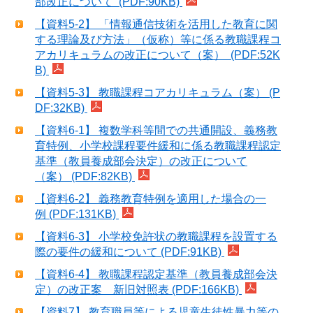
部改正について (PDF:90KB)
【資料5-2】 「情報通信技術を活用した教育に関
する理論及び方法」（仮称）等に係る教職課程コ
アカリキュラムの改正について（案） (PDF:52K
B)
【資料5-3】 教職課程コアカリキュラム（案） (P
DF:32KB)
【資料6-1】 複数学科等間での共通開設、義務教
育特例、小学校課程要件緩和に係る教職課程認定
基準（教員養成部会決定）の改正について
（案） (PDF:82KB)
【資料6-2】 義務教育特例を適用した場合の一
例 (PDF:131KB)
【資料6-3】 小学校免許状の教職課程を設置する
際の要件の緩和について (PDF:91KB)
【資料6-4】 教職課程認定基準（教員養成部会決
定）の改正案 新旧対照表 (PDF:166KB)
【資料7】 教育職員等による児童生徒性暴力等の