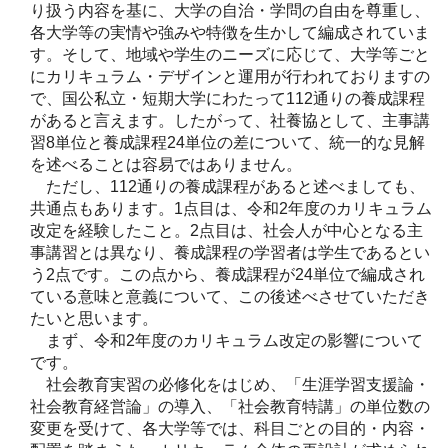
り扱う内容を基に、大学の自治・学問の自由を尊重し、
各大学等の実情や強みや特徴を生かして編成されていま
す。そして、地域や学生のニーズに応じて、大学等ごと
にカリキュラム・デザインと運用が行われておりますの
で、国公私立・短期大学にわたって112通りの養成課程
があると言えます。したがって、社養協として、主事講
習8単位と養成課程24単位の差について、統一的な見解
を述べることは容易ではありません。
ただし、112通りの養成課程があると述べましても、
共通点もあります。1点目は、令和2年度のカリキュラム
改定を経験したこと。2点目は、社会人が中心となる主
事講習とは異なり、養成課程の学習者は学生であるとい
う2点です。この点から、養成課程が24単位で編成され
ている意味と意義について、この後述べさせていただき
たいと思います。
まず、令和2年度のカリキュラム改定の影響について
です。
社会教育実習の必修化をはじめ、「生涯学習支援論・
社会教育経営論」の導入、「社会教育特講」の単位数の
変更を受けて、各大学等では、科目ごとの目的・内容・