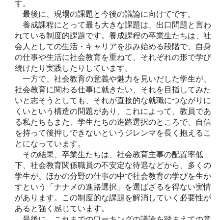
す。
最後に、現場の課題と今後の議論に向けてです。
養成課程にとって最も大きな課題は、出口問題と言わ
れている制度的課題です。養成課程の卒業生たちは、社
会人としての生活・キャリアを歩み始める段階で、自身
の仕事や生活に社会教育を重ねて、それぞれの形で学び
続けたり実践したりしています。
一方で、社会教育の意義や魅力を見いだした学生が、
社会教育に関わる仕事に就きたい、それを目指してみた
いと志そうとしても、それが直接的な就職につながりに
くいという構造の問題があり、これによって、教員であ
る私たちもまた、学生たちの進路選択のところで、自信
を持って後押しできないというジレンマを長く抱えるこ
とになっています。
その結果、卒業生たちは、社会教育主事の配置率低
下、社会教育関係職員の不安定な待遇などから、多くの
学生が、ほかの分野の仕事の中で社会教育の学びを生か
すという「ナナメの進路選択」を選ばざるを得ない実情
があります。この制度的な課題を解消していく必要性が
あると強く感じています。
最後に、これまでのワーキングの議論を踏まえての意