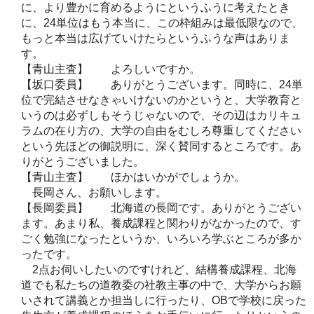
に、より豊かに育めるようにというふうに考えたとき
に、24単位はもう本当に、この枠組みは最低限なので、
もっと本当は広げていけたらというふうな声はありま
す。
【青山主査】 よろしいですか。
【坂口委員】 ありがとうございます。同時に、24単
位で完結させなきゃいけないのかというと、大学教育と
いうのは必ずしもそうじゃないので、その辺はカリキュ
ラムの在り方の、大学の自由をむしろ尊重してください
という先ほどの御説明に、深く賛同するところです。あ
りがとうございました。
【青山主査】 ほかはいかがでしょうか。
長岡さん、お願いします。
【長岡委員】 北海道の長岡です。ありがとうござい
ます。あまり私、養成課程と関わりがなかったので、す
ごく勉強になったというか、いろいろ学ぶところが多か
ったです。
2点お伺いしたいのですけれど、結構養成課程、北海
道でも私たちの道教委の社教主事の中で、大学からお願
いされて講義とか担当しに行ったり、OBで学校に戻った