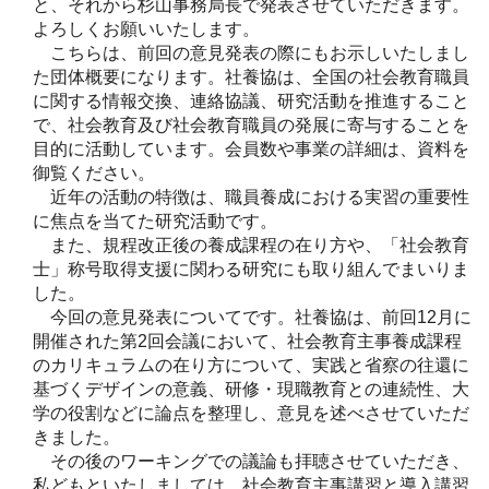
と、それから杉山事務局長で発表させていただきます。
よろしくお願いいたします。
こちらは、前回の意見発表の際にもお示しいたしまし
た団体概要になります。社養協は、全国の社会教育職員
に関する情報交換、連絡協議、研究活動を推進すること
で、社会教育及び社会教育職員の発展に寄与することを
目的に活動しています。会員数や事業の詳細は、資料を
御覧ください。
近年の活動の特徴は、職員養成における実習の重要性
に焦点を当てた研究活動です。
また、規程改正後の養成課程の在り方や、「社会教育
士」称号取得支援に関わる研究にも取り組んでまいりま
した。
今回の意見発表についてです。社養協は、前回12月に
開催された第2回会議において、社会教育主事養成課程
のカリキュラムの在り方について、実践と省察の往還に
基づくデザインの意義、研修・現職教育との連続性、大
学の役割などに論点を整理し、意見を述べさせていただ
きました。
その後のワーキングでの議論も拝聴させていただき、
私どもといたしましては、社会教育主事講習と導入講習