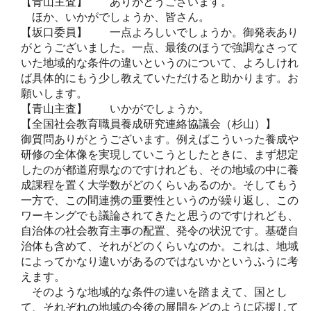
【青山主査】 ありがとうございます。
ほか、いかがでしょうか、皆さん。
【坂口委員】 一点よろしいでしょうか。御発表あり
がとうございました。一点、最後のほうで強調なさって
いた地域的な条件の違いというのについて、よろしけれ
ば具体的にもう少し教えていただけると助かります。お
願いします。
【青山主査】 いかがでしょうか。
【全国社会教育職員養成研究連絡協議会（杉山）】
御質問ありがとうございます。例えばこういった養成や
研修の全体像を実現していこうとしたときに、まず想定
したのが都道府県なのですけれども、その地域の中に養
成課程を置く大学数がどのくらいあるのか。そしてもう
一方で、この間連携の重要性というのが繰り返し、この
ワーキングでも議論されてきたと思うのですけれども、
自治体の社会教育主事の配置、発令の状況です。基礎自
治体も含めて、それがどのくらいなのか。これは、地域
によってかなり違いがあるのではないかというふうに考
えます。
そのような地域的な条件の違いを踏まえて、国とし
て、それぞれの地域の今後の展開をどのように応援して