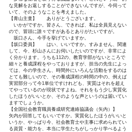
な見解をお返しすることができないんですが、今伺って
いて、そのようなことを考えました。
【青山主査】 ありがとうございます。
いかがですか。皆さん、できれば、私は全員見えない
ので、冒頭に誰々ですがあるとありがたいですが。
坂口さん、今手を挙げていますか。
【坂口委員】 はい、いいですか。すみません、関連
して、今、杉山さんにお伺いしたいのですが、非常によ
く分かります。うちも112の、教育学部がないところで
細々と養成課程をやっておりますが、担当の先生によっ
ては、今の学生さん、時間外にいろんな活動をするのは
とても難しいので、その養成課程の時間の中の、例えば
実習部分って今1単位ですけれども、実質はそれを超え
てやっているのが現状ですよね。それをもう少し実質化
したほうがいいとか、そのような声というのは届いてい
ますでしょうか。
【全国社会教育職員養成研究連絡協議会（矢内）】
矢内が回答してもいいですか。実質化したほうがいいと
いうか、やっぱり今、社会教育士や主事に求められてい
る資質・能力を、本当に学生たちがしっかり学べるよう