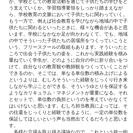
か、学校としての教育活動を通じて子供たちの学びをど
う支えていくか。学習指導要領をしっかり踏まえなが
ら、学校教育の文脈において子供たちに関わっていく。
もう一方で、例えば社会教育を学びながら地域の中で子
供たちに関わるといったときに、様々な機会があると思
います。学校になかなか足が向かわなくて、でも、地域
の中でそういった子供たちの居場所をつくっていこうと
いう、フリースクールの取組もあります。そういったと
ころで出会う子供たちの姿を、これから実践経験を積み
重ねていく学生が、どのように自分の中に折り合いをつ
けて、自分なりの教育観や教師観をつくっていくことが
できるのか。そこでは、単なる単位数の積み上げによる
というよりは、むしろそういった経験をじっくり行き来
しながら学ぶことができる、そういうゆとりを保証する
ようなカリキュラム・マネジメントが重要になる。それ
とセットで、単位数の負担というのを考えていかなくて
はいけないと思います。むしろ担当教員によっては、そ
の往還をじっくりと経験できるように、一定の単位数を
保証してほしいという声も当然出てくるだろうと思いま
す。
多様な立場を取り得る議論なので、これという統一的