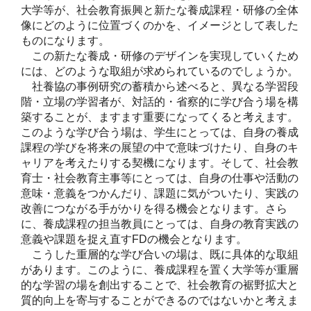
大学等が、社会教育振興と新たな養成課程・研修の全体
像にどのように位置づくのかを、イメージとして表した
ものになります。
この新たな養成・研修のデザインを実現していくため
には、どのような取組が求められているのでしょうか。
社養協の事例研究の蓄積から述べると、異なる学習段
階・立場の学習者が、対話的・省察的に学び合う場を構
築することが、ますます重要になってくると考えます。
このような学び合う場は、学生にとっては、自身の養成
課程の学びを将来の展望の中で意味づけたり、自身のキ
ャリアを考えたりする契機になります。そして、社会教
育士・社会教育主事等にとっては、自身の仕事や活動の
意味・意義をつかんだり、課題に気がついたり、実践の
改善につながる手がかりを得る機会となります。さら
に、養成課程の担当教員にとっては、自身の教育実践の
意義や課題を捉え直すFDの機会となります。
こうした重層的な学び合いの場は、既に具体的な取組
があります。このように、養成課程を置く大学等が重層
的な学習の場を創出することで、社会教育の裾野拡大と
質的向上を寄与することができるのではないかと考えま