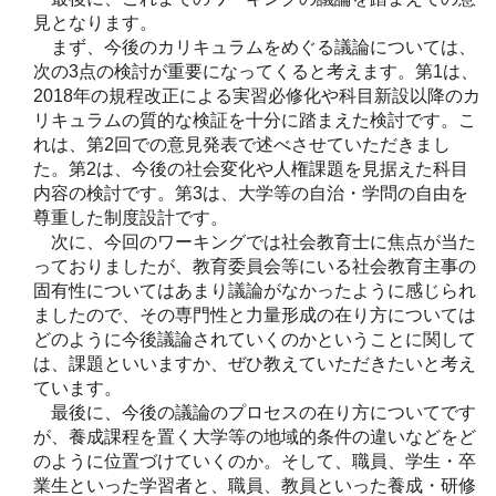
見となります。
まず、今後のカリキュラムをめぐる議論については、
次の3点の検討が重要になってくると考えます。第1は、
2018年の規程改正による実習必修化や科目新設以降のカ
リキュラムの質的な検証を十分に踏まえた検討です。こ
れは、第2回での意見発表で述べさせていただきまし
た。第2は、今後の社会変化や人権課題を見据えた科目
内容の検討です。第3は、大学等の自治・学問の自由を
尊重した制度設計です。
次に、今回のワーキングでは社会教育士に焦点が当た
っておりましたが、教育委員会等にいる社会教育主事の
固有性についてはあまり議論がなかったように感じられ
ましたので、その専門性と力量形成の在り方については
どのように今後議論されていくのかということに関して
は、課題といいますか、ぜひ教えていただきたいと考え
ています。
最後に、今後の議論のプロセスの在り方についてです
が、養成課程を置く大学等の地域的条件の違いなどをど
のように位置づけていくのか。そして、職員、学生・卒
業生といった学習者と、職員、教員といった養成・研修