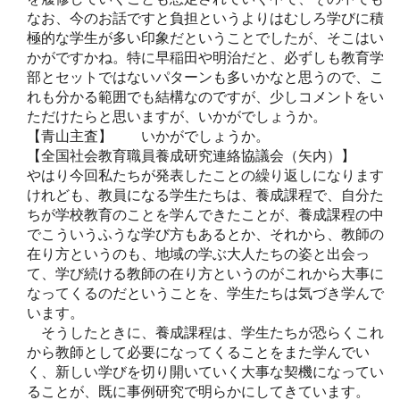
なお、今のお話ですと負担というよりはむしろ学びに積
極的な学生が多い印象だということでしたが、そこはい
かがですかね。特に早稲田や明治だと、必ずしも教育学
部とセットではないパターンも多いかなと思うので、こ
れも分かる範囲でも結構なのですが、少しコメントをい
ただけたらと思いますが、いかがでしょうか。
【青山主査】 いかがでしょうか。
【全国社会教育職員養成研究連絡協議会（矢内）】
やはり今回私たちが発表したことの繰り返しになります
けれども、教員になる学生たちは、養成課程で、自分た
ちが学校教育のことを学んできたことが、養成課程の中
でこういうふうな学び方もあるとか、それから、教師の
在り方というのも、地域の学ぶ大人たちの姿と出会っ
て、学び続ける教師の在り方というのがこれから大事に
なってくるのだということを、学生たちは気づき学んで
います。
そうしたときに、養成課程は、学生たちが恐らくこれ
から教師として必要になってくることをまた学んでい
く、新しい学びを切り開いていく大事な契機になってい
ることが、既に事例研究で明らかにしてきています。