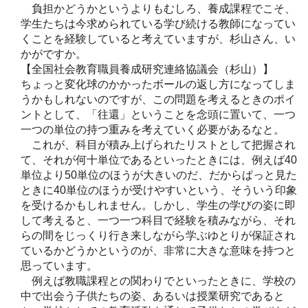
負担かどうかというよりもむしろ、養成課程でこそ、
学生たちは今求められている学び続ける教師になってい
くことを経験していると考えていますが、杉山さん、い
かがですか。
【全国社会教育職員養成研究連絡協議会（杉山）】
ちょっと変化球のかかったボールの返し方になってしま
うかもしれないのですが、この問題を考えるときのポイ
ントとして、「往還」ということを念頭に置いて、一つ
一つの単位の持つ重みを考えていく必要があるなと。
これが、科目が積み上げられたリストとして把握され
て、それが何十単位であるといったときには、例えば40
単位より50単位のほうが大きいのだ、だからぱっと見た
ときに40単位のほうが受けやすいという、そういう印象
を受けるかもしれません。しかし、学生の学びの姿に即
して考えると、一つ一つ科目で経験を積みながら、それ
らの間をじっくり行き来しながら学ぶゆとりが保証され
ているかどうかというのが、非常に大きな意味を持つと
思っています。
例えば教職課程との関わりでといったときに、学校の
中で出会う子供たちの姿、あるいは授業研究であると