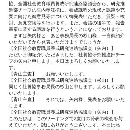
協、全国社会教育職員養成研究連絡協議会から、研究推
進部チーフの矢内琴江様に、養成課程の現状と課題や充
実に向けた御意見等について御発表いただき、質疑・検
討、意見交換等を行います。また、会議の後半で、報告
書案に関する議論を行うということになっております。
まずは矢内様と、あと事務局長の杉山様、一言御紹介
いただいてから発表いただけますでしょうか。
【全国社会教育職員養成研究連絡協議会（矢内）】
ただいま御紹介いただきました、社養協研究推進部チー
フの矢内と申します。本日はよろしくお願いいたしま
す。
【青山主査】 お願いいたします。
【全国社会教育職員養成研究連絡協議会（杉山）】
同じく社養協事務局長の杉山と申します。よろしくお願
いいたします。
【青山主査】 それでは、矢内様、発表をお願いいた
します。
【全国社会教育職員養成研究連絡協議会（矢内）】
このたびは、このワーキングで2度目の発表の機会を与
えていただき、誠にありがとうございます。本日は私