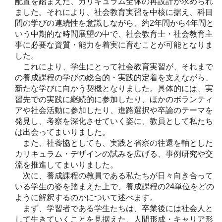
配置を踏まえた、カリキュラム全体の再設計が求められ
ました。それにより、社会教育実習を中核に据え、科目
間の学びの連続性を意識しながら、約2年間から4年間と
いう中期的な時間展望の中で、社会教育士・社会教育主
事に必要な資質・能力を着実に育むことが可能となりま
した。
これにより、学生にとって社会教育実習が、それまで
の養成課程の学びの総合的・実践的定着を支えながら、
新たな学びに向かう契機となりました。具体的には、実
習先での実践に継続的に参加したり、ほかのボランティ
アや社会活動に参加したり、進路選択や卒論のテーマを
発見し、考察を深化させていく姿に、教員として私たち
は出会ってまいりました。
また、社養協としても、実践と省察の往還を軸とした
カリキュラム・デザインの試みを広げる、事例研究や交
流を推進してまいりました。
次に、養成課程の教員である私たちが日々向き合って
いる学生の姿を踏まえた上で、養成課程の24単位をどの
ように解釈するのかについて述べます。
まず、学習者である学生たちは、卒業後には社会人と
して生きていくことを見据えた、人間形成・キャリア形