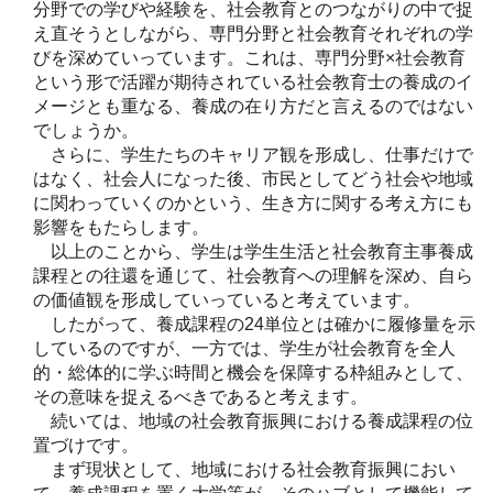
分野での学びや経験を、社会教育とのつながりの中で捉
え直そうとしながら、専門分野と社会教育それぞれの学
びを深めていっています。これは、専門分野×社会教育
という形で活躍が期待されている社会教育士の養成のイ
メージとも重なる、養成の在り方だと言えるのではない
でしょうか。
さらに、学生たちのキャリア観を形成し、仕事だけで
はなく、社会人になった後、市民としてどう社会や地域
に関わっていくのかという、生き方に関する考え方にも
影響をもたらします。
以上のことから、学生は学生生活と社会教育主事養成
課程との往還を通じて、社会教育への理解を深め、自ら
の価値観を形成していっていると考えています。
したがって、養成課程の24単位とは確かに履修量を示
しているのですが、一方では、学生が社会教育を全人
的・総体的に学ぶ時間と機会を保障する枠組みとして、
その意味を捉えるべきであると考えます。
続いては、地域の社会教育振興における養成課程の位
置づけです。
まず現状として、地域における社会教育振興におい