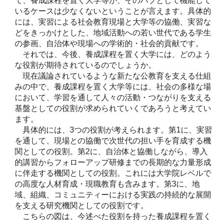
て、養成課程を置く大学等が、そのハブとして機能して
いるケースは少なくないということが言えます。具体的
には、実習による社会教育現場と大学等の協働、実習な
どをきっかけとした、地域活動への若い世代である学生
の参画、自治体や現場への学術的・社会的貢献です。
それでは、今後、養成課程を置く大学には、どのよう
な役割が期待されているのでしょうか。
現在議論されているような新たな公教育を支える仕組
みの中で、養成課程を置く大学等には、社会の多様な場
において、学習を通して人々の活動・つながりを支える
基盤としての役割が求められていくであろうと考えてい
ます。
具体的には、3つの役割が考えられます。第1に、実習
を通して、現場との協働で次世代の担い手を育成する機
関としての役割。第2に、自治体と協働しながら、導入
的講習からフォローアップ研修までの長期的な力量形成
に伴走する機関としての役割。これには大学院レベルで
の高度な人材育成・現職教育も含みます。第3に、地
域、組織、コミュニティーにおける実践の持続的な展開
を支える研究機関としての役割です。
こちらの図は、今述べた役割を持った養成課程を置く