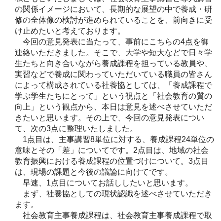
の関係イメージにおいて、長期的な展望の中で養成・研
修の全体像の検討が進められていることを、前向きに受
け止めたいと考えております。
今回の意見発表に当たって、事前にこちらの4点を御
連絡いただきました。そこで、大学や短大などで日々学
生たちと向き合いながら養成課程を担っている教員や、
実習などで養成に関わっていただいている職員の皆さん
によって構成されている社養協としては、「養成課程で
学ぶ学生たちにとって」という視点と「社会教育の質の
向上」という観点から、本日は意見を述べさせていただ
きたいと思います。その上で、今回の意見発表につい
て、次の3点に整理いたしました。
1点目は、主事講習8単位に対する、養成課程24単位の
意味とその「差」についてです。2点目は、地域の社会
教育振興における養成課程の位置づけについて。3点目
は、現場の課題と今後の議論に向けてです。
早速、1点目についてお話ししたいと思います。
まず、社養協としての現状認識を述べさせていただき
ます。
社会教育主事養成課程は、社会教育主事養成課程で取