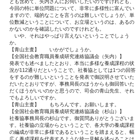
とも含めて、矢内さんにお伺いしたいのですけれども、
今回の特に単位問題について、非常に多様性に富んでい
ますので、端的なことを言うのは難しいでしょうが、単
位数減ということについて、お立場というのは、あるの
かないのかを確認したいのですけれども。
いや、それはやっぱり言えないということでしょう
か。
【青山主査】 いかがでしょうか。
【全国社会教育職員養成研究連絡協議会（矢内）】
発表でも述べましたとおり、本当に多様な養成課程の状
況が112通りだということで、社養協としては1つの回答
をするのが難しいということを発表で御説明させていた
だいたとおりですが、事務局長のほうからも御回答いた
だくほうがいいのかと思うので、司会の青山先生、それ
でもよろしいですか。
【青山主査】 もちろんです。お願いします。
【全国社会教育職員養成研究連絡協議会（杉山）】
社養協事務局長の杉山です。御質問ありがとうございま
す。社養協の立場からということで、各大学の養成課程
の編成が非常に多様であるということを踏まえると、幅
広く養成課程を代表するような統一見解を述べることは