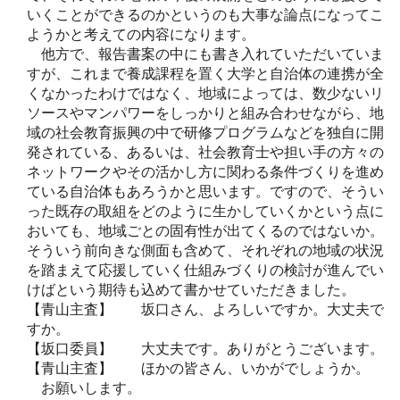
いくことができるのかというのも大事な論点になってこ
ようかと考えての内容になります。
他方で、報告書案の中にも書き入れていただいていま
すが、これまで養成課程を置く大学と自治体の連携が全
くなかったわけではなく、地域によっては、数少ないリ
ソースやマンパワーをしっかりと組み合わせながら、地
域の社会教育振興の中で研修プログラムなどを独自に開
発されている、あるいは、社会教育士や担い手の方々の
ネットワークやその活かし方に関わる条件づくりを進め
ている自治体もあろうかと思います。ですので、そうい
った既存の取組をどのように生かしていくかという点に
おいても、地域ごとの固有性が出てくるのではないか。
そういう前向きな側面も含めて、それぞれの地域の状況
を踏まえて応援していく仕組みづくりの検討が進んでい
けばという期待も込めて書かせていただきました。
【青山主査】 坂口さん、よろしいですか。大丈夫で
すか。
【坂口委員】 大丈夫です。ありがとうございます。
【青山主査】 ほかの皆さん、いかがでしょうか。
お願いします。