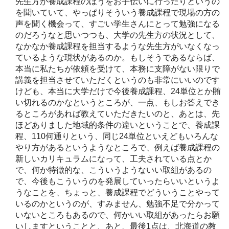
先生方が養成課程のほうをお手伝いに行ったりというの
を聞いていて、やっぱりそういう養成課程で現場の方の
声を聞く機会って、すごい学生さんにとって勉強になる
のだろうなと思いつつも、大学の先生方の状況として、
なかなか養成課程を担当するような先生方がいなくなっ
ているような現状があるのか。もしそうであるならば、
本当に私たちが依頼を受けて、本務に支障がない限りで
講義を担当させていただくというのも非常にいいのです
けども、本当に大学だけで今後養成課程、24単位とか賄
い切れるのかなというところが、一点、もしお答えでき
るところがあれば教えていただきたいのと、あとは、先
ほどありました地域的条件の違いということで、養成課
程、110何通りという、同じ24単位といえどもいろんな
やり方があるというようなところで、例えば養成課程の
新しいカリキュラムになって、工夫されている点とか
で、何か特徴的な、こういうようないい取組があるの
で、今後もこういうのを発展していったらいいというよ
うなことを、ちょっと、養成課程でどういうことやって
いるのかというのが、すみません、勉強不足で分かって
いないところもあるので、何かいい取組があったらお願
いしますということと、あと、最後1点は、北海道の教