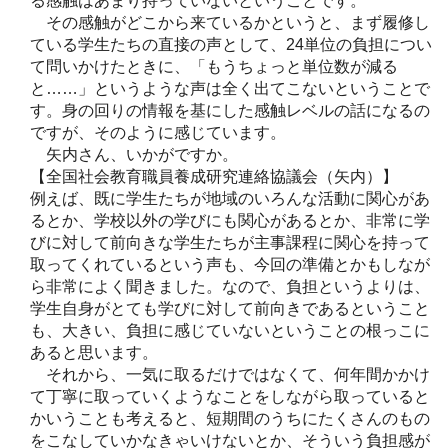
る感触はあまり持っていないということです。
その感触がどこから来ているかというと、まず履修し
ている学生たちの直接の声として、24単位の負担につい
て問いかけたときに、「もうちょっと単位数が減る
と……」というような声は全く出てこないということで
す。身の回りの情報を基にした感触レベルの話になるの
ですが、そのように感じています。
矢内さん、いかがですか。
【全国社会教育職員養成研究連絡協議会（矢内）】
例えば、既に学生たちが地域のいろんな活動に関心があ
るとか、学校以外の学びにも関心があるとか、非常に学
びに対して前向きな学生たちが主事課程に関心を持って
取ってくれているという声も、今回の準備とかもしなが
ら非常によく聞きました。なので、負担というよりは、
学生自身がとても学びに対して前向きであるということ
も、大きい、負担に感じていないということの根っこに
あると思います。
それから、一気に取るだけではなくて、何年間かかけ
て丁寧に取っていくようなことをしながら取っていると
かいうことも考えると、短期間のうちにたくさんのもの
をこなしていかなきゃいけないとか、そういう負担感が