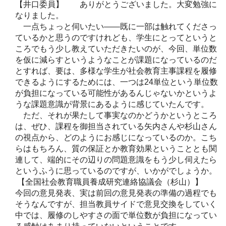
【井口委員】 ありがとうございました。大変勉強に
なりました。
一点ちょっと伺いたい――既に一部は触れてくださっ
ているかと思うのですけれども、学生にとってというと
ころでもう少し教えていただきたいのが、今回、単位数
を仮に減らすというようなことが課題になっているのだ
とすれば、要は、多様な学生が社会教育主事課程を履修
できるようにするためには、一つは24単位という単位数
が負担になっている可能性があるんじゃないかというよ
うな課題意識が背景にあるように感じていたんです。
ただ、それが果たして事実なのかどうかというところ
は、ぜひ、課程を御担当されている矢内さんや杉山さん
の視点から、どのようにお感じになっているのか。こち
らはもちろん、質の保証とか教育効果ということとも関
連して、端的にその辺りの問題意識をもう少し伺えたら
というふうに思っているのですが、いかがでしょうか。
【全国社会教育職員養成研究連絡協議会（杉山）】
今回の意見発表、実は前回の意見発表の準備の過程でも
そうなんですが、担当教員サイドで意見交換をしていく
中では、履修のしやすさの面で単位数が負担になってい