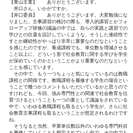
【青山主査】 ありがとうございます。
井口さん、いかがですか。
【井口委員】 ありがとうございます。大変勉強にな
りました。主事講習の検討の際も、導入的講習とかフォ
ローアップ研修の議論の中では、自らの実践と講習での
学びとの往還を設計していくような、そうした連続性で
すとか継続性がやっぱり非常に重要なのだなということ
を感じたのですが、養成課程でも、単位数を増減させる
こと以上に、どういう形で社会教育に関する学びを学生
が深めていくのかということがより重要なのだなという
ことを感じています。
その中で、もう一つちょっと気になっているのは教職
課程との関係です。教職課程を履修する学生の場合とい
うことで幾つかコメントもいただいているかと思うので
すけれども、今回、強み専門性との関連で社会教育を位
置づけるということも一つの案として議論をされている
中で、いわゆる教職課程も取るという学生が、さらに社
会教育主事課程も取るということが想定されるわけです
ね。
そうなると当然、卒業単位数以外のいわゆる専門科目
を履修していくことも想定されていく中で、その中でも