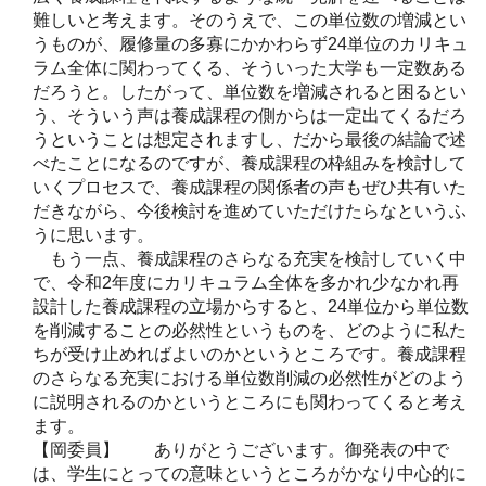
難しいと考えます。そのうえで、この単位数の増減とい
うものが、履修量の多寡にかかわらず24単位のカリキュ
ラム全体に関わってくる、そういった大学も一定数ある
だろうと。したがって、単位数を増減されると困るとい
う、そういう声は養成課程の側からは一定出てくるだろ
うということは想定されますし、だから最後の結論で述
べたことになるのですが、養成課程の枠組みを検討して
いくプロセスで、養成課程の関係者の声もぜひ共有いた
だきながら、今後検討を進めていただけたらなというふ
うに思います。
もう一点、養成課程のさらなる充実を検討していく中
で、令和2年度にカリキュラム全体を多かれ少なかれ再
設計した養成課程の立場からすると、24単位から単位数
を削減することの必然性というものを、どのように私た
ちが受け止めればよいのかというところです。養成課程
のさらなる充実における単位数削減の必然性がどのよう
に説明されるのかというところにも関わってくると考え
ます。
【岡委員】 ありがとうございます。御発表の中で
は、学生にとっての意味というところがかなり中心的に