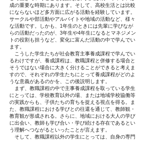
成の重要な時期にあります。そして、高校生活とは比較
にならないほど多方面に広がる活動を経験しています。
サークルや部活動やアルバイトや地域の活動など、様々
な活動です。しかも、1年生のときには先輩に学びなが
らの活動だったのが、3年生や4年生になるとマネジメン
トの役割も担うなど、変化に富んだ活動の中で学んでい
ます。
こうした学生たちが社会教育主事養成課程で学んでい
るわけですが、養成課程は、教職課程と併修する場合と
そうではない場合に大きく分けることができると考えま
すので、それぞれの学生たちにとって養成課程がどのよ
うな意義があるのかを、この後説明します。
まず、教職課程の中で主事養成課程を取っている学生
にとっては、学校教育以外の場、または地域学校協働等
の実践からも、子供たちの育ちを捉える視点を得る。ま
た、教職課程における学びとの往還を通じて、教師観・
教育観が形成される。さらに、地域における大人の学び
に出会い、教師も学び合い・学び続ける存在であるとい
う理解へつながるといったことが言えます。
そして、教職課程以外の学生にとっては、自身の専門