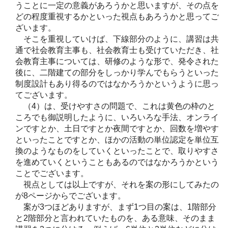
うことに一定の意義があろうかと思いますが、その点を
どの程度重視するかといった視点もあろうかと思ってご
ざいます。
そこを重視していけば、下線部分のように、講習は共
通で社会教育主事も、社会教育士も受けていただき、社
会教育主事については、研修のような形で、発令された
後に、二階建ての部分をしっかり学んでもらうといった
制度設計もあり得るのではなかろうかというように思っ
てございます。
（4）は、受けやすさの問題で、これは黄色の枠のと
ころでも御説明したように、いろいろな手法、オンライ
ンですとか、土日ですとか夜間ですとか、回数を増やす
といったことですとか、ほかの活動の単位認定を単位互
換のようなものをしていくといったことで、取りやすさ
を進めていくということもあるのではなかろうかという
ことでございます。
視点としては以上ですが、それを案の形にしてみたの
が8ページからでございます。
案が3つほどありますが、まず1つ目の案は、1階部分
と2階部分と言われていたものを、ある意味、そのまま