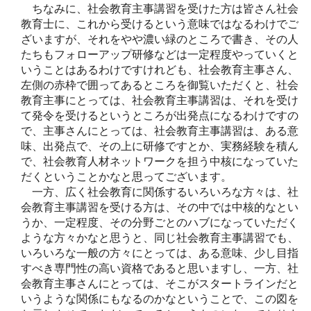
ちなみに、社会教育主事講習を受けた方は皆さん社会
教育士に、これから受けるという意味ではなるわけでご
ざいますが、それをやや濃い緑のところで書き、その人
たちもフォローアップ研修などは一定程度やっていくと
いうことはあるわけですけれども、社会教育主事さん、
左側の赤枠で囲ってあるところを御覧いただくと、社会
教育主事にとっては、社会教育主事講習は、それを受け
て発令を受けるというところが出発点になるわけですの
で、主事さんにとっては、社会教育主事講習は、ある意
味、出発点で、その上に研修ですとか、実務経験を積ん
で、社会教育人材ネットワークを担う中核になっていた
だくということかなと思ってございます。
一方、広く社会教育に関係するいろいろな方々は、社
会教育主事講習を受ける方は、その中では中核的なとい
うか、一定程度、その分野ごとのハブになっていただく
ような方々かなと思うと、同じ社会教育主事講習でも、
いろいろな一般の方々にとっては、ある意味、少し目指
すべき専門性の高い資格であると思いますし、一方、社
会教育主事さんにとっては、そこがスタートラインだと
いうような関係にもなるのかなということで、この図を