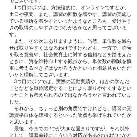
でございます。
1つ目のポツは、方法論的に、オンラインですとか、
土日や夜間、また、講習の回数を増やす、講習の実施し
ている場所を増やすといったようなところも、受けやす
さの取得のしやすさにつながるかなと思ってございま
す。
また、その次にありますように、当然、単位数を減ら
せば取りやすくはなるわけですけれども、一方で、称号
を取る意義や、社会教育士に対する信頼などを踏まえた
ときに、質を維持向上する観点から、単位数の削減を慎
重に考えるべきではなかろうかといった御意見もいただ
いたと理解してございます。
3つ目のポツでは、実際の活動実績や、ほかの学んだ
ことなどを単位認定することにより取りやすくするとい
ったことも考えられるのではなかろうかと言われていま
した。
それから、ちょっと別の角度ですけれども、講習の受
講資格自体を緩和するといった論点も挙げられていたか
と思います。
最後、今までの2つが大きな固まりですが、それ以外
として、講習前後にこういう対応があるのではないかと