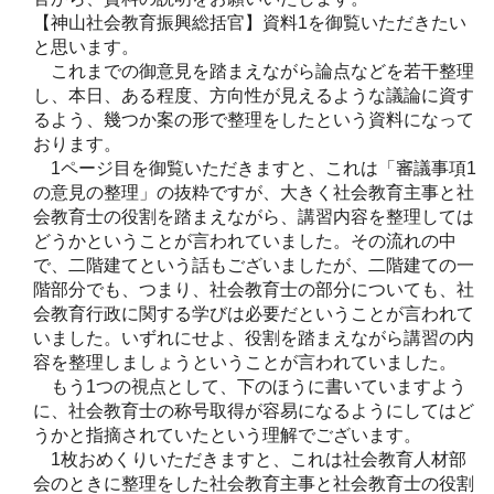
【神山社会教育振興総括官】資料1を御覧いただきたい
と思います。
これまでの御意見を踏まえながら論点などを若干整理
し、本日、ある程度、方向性が見えるような議論に資す
るよう、幾つか案の形で整理をしたという資料になって
おります。
1ページ目を御覧いただきますと、これは「審議事項1
の意見の整理」の抜粋ですが、大きく社会教育主事と社
会教育士の役割を踏まえながら、講習内容を整理しては
どうかということが言われていました。その流れの中
で、二階建てという話もございましたが、二階建ての一
階部分でも、つまり、社会教育士の部分についても、社
会教育行政に関する学びは必要だということが言われて
いました。いずれにせよ、役割を踏まえながら講習の内
容を整理しましょうということが言われていました。
もう1つの視点として、下のほうに書いていますよう
に、社会教育士の称号取得が容易になるようにしてはど
うかと指摘されていたという理解でございます。
1枚おめくりいただきますと、これは社会教育人材部
会のときに整理をした社会教育主事と社会教育士の役割