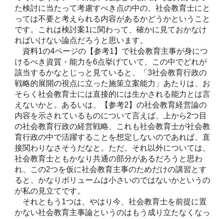
た検討に当たって考慮すべき点の中の、社会教育士にと
っては不要と考えられる内容があるかどうかということ
です。これは検討案1に関わって、確かに見ておかなけ
ればいけない論点だろうと思います。
資料1の4ページの【参考1】で社会教育主事が身につ
けるべき資質・能力を6点挙げていて、この中でどれが
該当するかなとじっと見ていると、「3社会教育行政の
戦略的展開の視点に立った施策立案能力」あたりは、お
そらく社会教育士には直接的には生かされる能力とは言
えないかと。あるいは、【参考2】の社会教育経営論の
内容を示されているものについて言えば、上から2つ目
の社会教育行政の経営戦略、これも社会教育士が社会教
育行政の中で活躍することを想定しないのであれば、直
接関わりなさそうだなと。ただ、それ以外については、
社会教育士ともかなり共通の部分があるだろうと思わ
れ、この2つを仮に社会教育主事のためだけの講習とす
ると、かなりボリュームは小さいのではないかというの
が私の見立てです。
それともう1つは、やはり今、社会教育士を前提に置
かない社会教育主事論というのはもう成り立たなくなっ