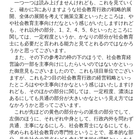
一つ一つは読み上げませんけれども、これを見ていく
と、確かに3にありますような社会教育行政の戦略的展
開、全体の展開を考えて施策立案といったところは、や
や社会教育主事向けだなという感じがいたしますけれど
も、それ以外の部分、1、2、4、5、6といったところに
関しては、一定程度というか、かなりの部分が社会教育
士にも必要だと言われる能力と見てとれるのではなかろ
うかと思ってございます。
また、その下の参考2の枠の下のほうで、社会教育経
営論の一部を主事向けにしたらいいのではないかといっ
た御意見もございましたので、これも項目単位でござい
ますが、これも2つ目の社会教育行政の経営戦略といっ
たところはやや主事向けかなという感じはいたしますけ
れども、そのほかの部分に関しては、一定程度、濃淡は
あるにしても共通の部分が大きいかなという見え方では
なかろうかと思ってございます。
これが先ほどの黄色の部分からの派生の部分でして、
左側のほうに、それぞれ中身として、行政内外を問わず
共通、主事になるにしろ、社会教育士になるにしても、
求められる社会教育の専門性ということで、基本的な部