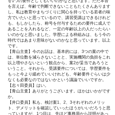
を1つの要件としてもいいのかなと思います。ただ本音
を言えば、年齢で判断できないこともたくさんあります
し、私は教育やまちづくりに関心を持っている若者の味
方でいたいと思っているので、講習受講はできるけれど
も、もしかしたら、称号を付与するための要件に成人で
あることを入れるなど、一定の年齢以上の人だったらい
いのかなと思いました。学歴による枠組みは、もう今の
時代ではあまり意味がないのかなと思っています。以上
です。
【青山主査】今のお話は、基本的には、3つの案の中で
は、単位数を減らさないことと、実施機関の負担をこれ
以上増やさないという観点から、案2が妥当であろうと
いうこと。それから、受講要件については、学歴要件を
もっと今より緩めていいけれども、年齢要件ぐらいは少
なくも必要なのではないかという議論でいいですか。
【志々田委員】はい。
【青山主査】ありがとうございます。ほかはいかがです
か。
【井口委員】私も、検討案1、2、3それぞれのメリッ
ト、デメリットを確認していったほうがいいだろうと思
っていますが、1つ目は、先ほど事務局から説明があっ