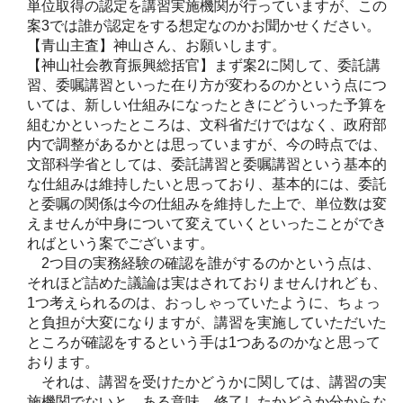
単位取得の認定を講習実施機関が行っていますが、この
案3では誰が認定をする想定なのかお聞かせください。
【青山主査】神山さん、お願いします。
【神山社会教育振興総括官】まず案2に関して、委託講
習、委嘱講習といった在り方が変わるのかという点につ
いては、新しい仕組みになったときにどういった予算を
組むかといったところは、文科省だけではなく、政府部
内で調整があるかとは思っていますが、今の時点では、
文部科学省としては、委託講習と委嘱講習という基本的
な仕組みは維持したいと思っており、基本的には、委託
と委嘱の関係は今の仕組みを維持した上で、単位数は変
えませんが中身について変えていくといったことができ
ればという案でございます。
2つ目の実務経験の確認を誰がするのかという点は、
それほど詰めた議論は実はされておりませんけれども、
1つ考えられるのは、おっしゃっていたように、ちょっ
と負担が大変になりますが、講習を実施していただいた
ところが確認をするという手は1つあるのかなと思って
おります。
それは、講習を受けたかどうかに関しては、講習の実
施機関でないと、ある意味、修了したかどうか分からな