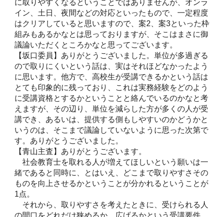
に取りやすくなるということではありませんが、オンラ
イン、土日、夜間などの対応といったもので、一定程度
はクリアしていると思いますので、案2、案3といった枠
組みもあるかなとは思っておりますが、そこはまさに御
議論いただくところかなと思ってございます。
【坂口委員】ありがとうございました。単位が多過ぎる
ので取りにくいという話は、実はそれほどなかったよう
に思います。他方で、高校生が受講できるかという話は
とても印象的に残っており、これは実務経験をどのよう
に受講資格とするかということと絡んでいるのかなと考
えますが、その辺り、単位を減らした方が多くの人が受
講でき、あるいは、提供する側もしやすいのかどうかと
いうのは、そこまで議論していないように思った次第で
す。ありがとうございました。
【青山主査】ありがとうございます。
社会教育士を取れる人が増えてほしいという願いは一
緒であると同時に、とはいえ、どこまで取りやすさその
ものを向上させるかということが分かれるということが
1点。
それから、取りやすさを考えたときに、受けられる人
の間口をどれだけ狭めるか、広げるかという受講要件