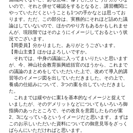
いので、それと併せて確認をするとなると、講習機関に
やっていただくということも1つの手かなとは思ってお
ります。ただ、この部分は、実務的にそれほど詰めた議
論はしていないので、ほかのやり方もあるかもしれませ
んが、現段階ではそのようにイメージしておるという状
況でございます。
【岡委員】分かりました。ありがとうございます。
【青山主査】ほかはよろしいですか。
それでは、中身の議論に入ってまいりたいと思います
が、今、神山社会教育振興総括官のほうから、これまで
の議論のまとめをしていただいた上で、改めて導入的講
習等のイメージ図を出していただきました。その上で、
養成の仕組みについて、3つの案を出していただきまし
た。
これまでは緩やかに案1を基本的なイメージと捉えて
いましたが、そのデメリットなどについてもいろいろ御
指摘のあったところで、その改良を意図したものが案
2、3になっているというイメージだと思います。まずは
このお示しいただいた資料についての御意見等をざっく
ばらんにいただければと思います。