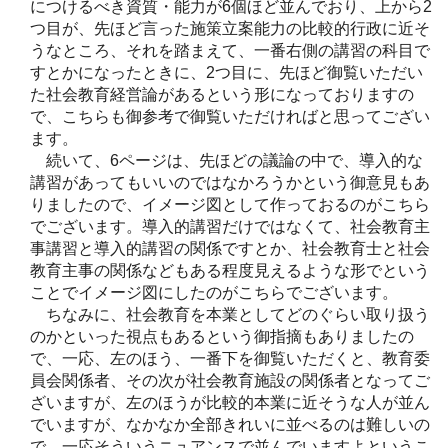
につけるべき資質・能力が6個ほど並んでおり、上から2
つ目が、先ほど言った施策立案能力の比較的行政に近そ
うなところ、それを踏まえて、一番右側の講習の科目で
すとかになったときに、2つ目に、先ほど御覧いただい
た社会教育経営論があるという形になっておりますの
で、こちらも御参考で御覧いただければと思ってござい
ます。
続いて、6ページは、先ほどの議論の中で、導入的な
講習があってもいいのではなかろうかという御意見もあ
りましたので、イメージ図として作っておるのがこちら
でございます。導入的講習だけではなくて、社会教育主
事講習と導入的講習の関係ですとか、社会教育士と社会
教育主事の関係などもある程度見えるような形でという
ことでイメージ図にしたのがこちらでございます。
ちなみに、社会教育を本業としてどのぐらい取り扱う
のかといった視点もあるという御指摘もありましたの
で、一応、左のほう、一番下を御覧いただくと、教育委
員会関係者、その次が社会教育施設の関係者となってご
ざいますが、左のほうが比較的本業に近そうな人が並ん
でいますが、なかなか全部きれいに並べるのは難しいの
で、一応そういうニュアンスで並んでいますよというこ