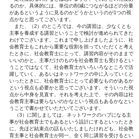
るのか、具体的には、単位の削減につながるほどの分量
があるというように見るのかどうかというのが1つの視
点かなと思ってございます。
また、（2）のところでは、今の講習は、少なくとも
主事を養成する講習ということで検討が進められてきた
わけでございます。これまで申し上げましたように、社
会教育士もこれから重要な役割を担っていただくと考え
たときに、社会教育士にとって、講習内容がそのままで
いいのかと。主事だけのものを社会教育士も受けるとい
うことではなくて、社会教育士がいろいろなところで活
躍していく、あるいはネットワークの中に入っていくと
いったときに、社会教育士にとって必要なものがあるか
という視点も必要かと思ってございます。そういった視
点から中身を見直す。それを考えた上で、その内容は社
会教育主事は要らないのかなという視点もあるかなとい
うことで書かせていただいてございます。
（3）に関しましては、ネットワークのハブになる主
事が社会教育士でもあるという設計にするといったとき
に、先ほど結束点の話もいたしましたけれども、社会教
育主事と社会教育士が同一、全く同じ講習を受けるとい