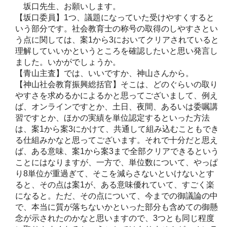
坂口先生、お願いします。
【坂口委員】1つ、議題になっていた受けやすくすると
いう部分です。社会教育士の称号の取得のしやすさとい
う点に関しては、案1から3においてクリアされていると
理解していいかというところを確認したいと思い発言し
ました。いかがでしょうか。
【青山主査】では、いいですか、神山さんから。
【神山社会教育振興総括官】そこは、どのぐらいの取り
やすさを求めるかによるかと思ってございまして、例え
ば、オンラインですとか、土日、夜間、あるいは委嘱講
習ですとか、ほかの実績を単位認定するといった方法
は、案1から案3にかけて、共通して組み込むこともでき
る仕組みかなと思ってございます。それで十分だと思え
ば、ある意味、案1から案3まで全部クリアできるという
ことにはなりますが、一方で、単位数について、やっぱ
り8単位が重過ぎて、そこを減らさないといけないとす
ると、その点は案1が、ある意味優れていて、すごく楽
になると。ただ、その点について、今までの御議論の中
で、本当に質が落ちないかといった部分も含めての御懸
念が示されたのかなと思いますので、3つとも同じ程度