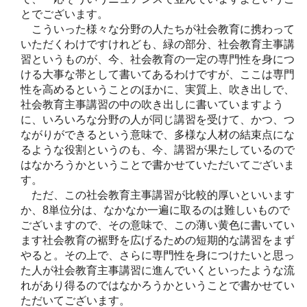
とでございます。
こういった様々な分野の人たちが社会教育に携わって
いただくわけですけれども、緑の部分、社会教育主事講
習というものが、今、社会教育の一定の専門性を身につ
ける大事な帯として書いてあるわけですが、ここは専門
性を高めるということのほかに、実質上、吹き出しで、
社会教育主事講習の中の吹き出しに書いていますよう
に、いろいろな分野の人が同じ講習を受けて、かつ、つ
ながりができるという意味で、多様な人材の結束点にな
るような役割というのも、今、講習が果たしているので
はなかろうかということで書かせていただいてございま
す。
ただ、この社会教育主事講習が比較的厚いといいます
か、8単位分は、なかなか一遍に取るのは難しいもので
ございますので、その意味で、この薄い黄色に書いてい
ます社会教育の裾野を広げるための短期的な講習をまず
やると。その上で、さらに専門性を身につけたいと思っ
た人が社会教育主事講習に進んでいくといったような流
れがあり得るのではなかろうかということで書かせてい
ただいてございます。