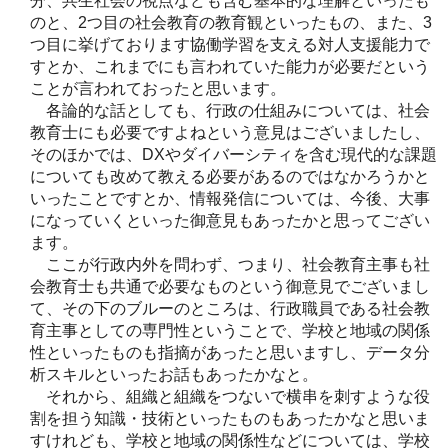
分、共生社会の視点なども含む基本的な理解といったも
のと、2つ目の社会教育の教育観といったもの、また、3
つ目に挙げております協働学習を支える対人支援能力で
すとか、これまでにも言われていた能力が必要だという
ことが言われておったと思います。
各論的な話としても、行政の仕組みについては、社会
教育士にも必要ですよねという意見はございましたし、
そのほかでは、DXやダイバーシティを含む現代的な課題
についても改めて教える必要があるのではなかろうかと
いったことですとか、情報発信については、今後、大事
になっていくといった御意見もあったかと思ってござい
ます。
ここが行政内外を問わず、つまり、社会教育主事も社
会教育士も共通で必要なものという御意見でございまし
て、その下のブルーのところは、行政職員である社会教
育主事としての専門性ということで、学校と地域の関係
性といったものも指摘があったと思いますし、データ分
析スキルといったお話もあったかなと。
それから、組織と組織をつないで横串を刺すような役
割を担う知識・技術といったものもあったかなと思いま
すけれども、学校と地域の関係性などについては、学校