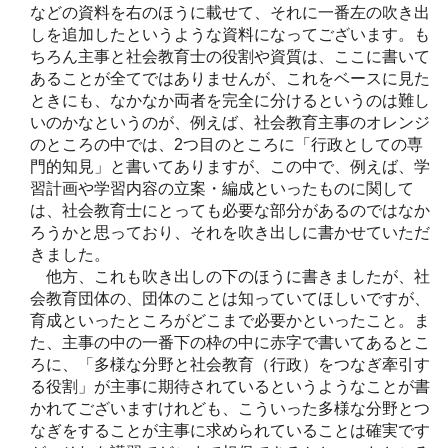
などの資料を右のほうに載せて、それに一番左の吹き出
しを追加したというような資料になってございます。も
ちろん主事と社会教育士の役割や資質は、ここに書いて
あることが全てではありませんが、これをベースに見た
ときにも、なかなか両者を完全に分けるというのは難し
いのかなというのが、例えば、社会教育主事のオレンジ
のところの中では、2つ目のところに「行政としての専
門的知見」と書いてありますが、この中で、例えば、学
習計画や学習内容の立案・編成といったものに関して
は、社会教育士にとっても必要な部分があるのではなか
ろうかと思っており、それを吹き出しに書かせていただ
きました。
他方、これも吹き出しの下のほうに書きましたが、社
会教育団体の、団体のことは知っていてほしいですが、
育成といったところがどこまで必要かといったこと。ま
た、主事の中の一番下の枠の中に赤字で書いてあるとこ
ろに、「多様な分野と社会教育（行政）をつなぎ牽引す
る役割」が主事に期待されているというようなことが書
かれてございますけれども、こういった多様な分野とつ
なぎをすることが主事に求められていることは確実です