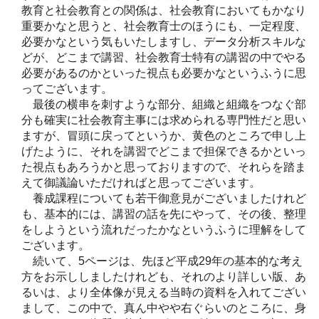
教育と社会教育との関係は、社会教育においてもかなり
重要かなと思うと、社会教育士のほうにも、一定程度、
必要かなという気もいたしますし、データ分析スキルな
どが、どこまで講習、社会教育士特有の講習の中でやる
必要があるのかといった視点も必要かなというふうに思
ってございます。
最後の横串を刺すような部分、組織と組織をつなぐ部
分も確実に社会教育主事には求められる専門性だと思い
ますが、冒頭に戻ってというか、黄色のところで申し上
げたように、それを講習でどこまで担保できるかといっ
た視点もあろうかと思っておりますので、それらを踏ま
えて御議論いただければと思ってございます。
養成課程についても若干御意見がございましたけれど
も、基本的には、講習の話を先にやって、その後、整理
をしようという流れだったかなというふうに理解をして
ございます。
続いて、5ページは、先ほど平成29年の基本的な考え
方をお示ししましたけれども、それのより詳しい版、あ
るいは、より全体像が見える当時の資料を入れてござい
まして、この中で、真ん中やや右ぐらいのところに、身