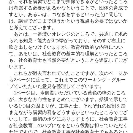
が、それを講習でどこまで担保できるかといったところ
は考慮する必要があるかなということで、団体の育成で
すとか、あるいは、つなぎをするといった点に関して
は、講習でどこまで担うかという視点も必要ではないか
と考えてございます。
あとは、一番濃いオレンジのところで、共通して求め
られる知見・能力が3つ挙がっており、そのすぐ右上に
吹き出しをつけていますが、教育行政的な内容につい
て、あるいは、社会教育の基本的な理解といったところ
も、社会教育士も当然必要だということを追記してござ
います。
これらが過去言われていたことですが、次のページか
ら2ページに渡って、これまでこのワーキング・グルー
プでいただいた意見を整理してございます。
1ページ目、今御覧いただいている黄色の枠のところ
が、大きな方向性をまとめてございます。括弧で示して
いる1つ目の固まりが、主事と士、それぞれの役割を踏
まえながら講習内容をどうするかといったところでござ
いまして、最初のポツにありますように、社会教育主事
が社会教育士のハブになるという役割は担っていただく
わけですので、社会教育主事が社会教育士でもあるとい