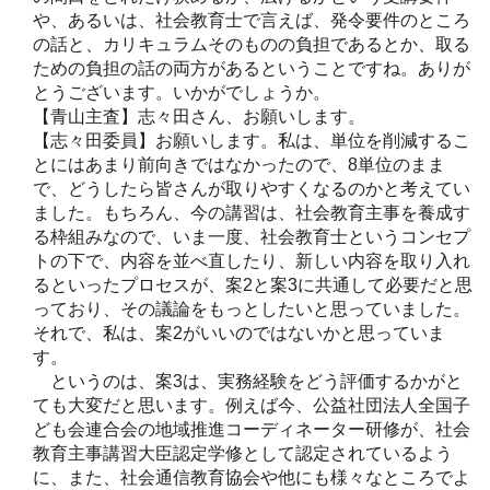
や、あるいは、社会教育士で言えば、発令要件のところ
の話と、カリキュラムそのものの負担であるとか、取る
ための負担の話の両方があるということですね。ありが
とうございます。いかがでしょうか。
【青山主査】志々田さん、お願いします。
【志々田委員】お願いします。私は、単位を削減するこ
とにはあまり前向きではなかったので、8単位のまま
で、どうしたら皆さんが取りやすくなるのかと考えてい
ました。もちろん、今の講習は、社会教育主事を養成す
る枠組みなので、いま一度、社会教育士というコンセプ
トの下で、内容を並べ直したり、新しい内容を取り入れ
るといったプロセスが、案2と案3に共通して必要だと思
っており、その議論をもっとしたいと思っていました。
それで、私は、案2がいいのではないかと思っていま
す。
というのは、案3は、実務経験をどう評価するかがと
ても大変だと思います。例えば今、公益社団法人全国子
ども会連合会の地域推進コーディネーター研修が、社会
教育主事講習大臣認定学修として認定されているよう
に、また、社会通信教育協会や他にも様々なところでよ