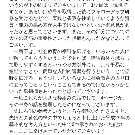
いうのが下の固まりでございまして、1つ目は、現職で
すとか、あるいは称号を取得した後にフォローアップ研
修を受けるなどで、実践と省察を往還していくような資
質・能力の高め方が大事ではないかといった御意見があ
ったかと思ってございます。また、その部分についての
大学の関与の重要性といった指摘もあったかなと思って
ございます。
一番下は、社会教育の裾野を広げる。いろいろな人に
理解してもらうということであれば、講習自体を減らし
て取りやすくするというやり方以外にも、より平易な、
短期ですとか、簡単な入門的講習を行うということで裾
野を広げる、もう少しいろいろな人に社会教育の入り口
に立ってもらうということもできるのではなかろうかと
いった御指摘もあったかと思ってございます。
一応これらが大きな枠組みの話でして、4ページが、
その中身の話を整理したものになってございます。
先に右側の参考というところを御覧いただきますと、
先ほどの黄色の枠の中でちょっと申し上げた平成29年の
基本的な考え方といった中で6つ示されておった能力
も、ここに挙げさせていただいてございます。