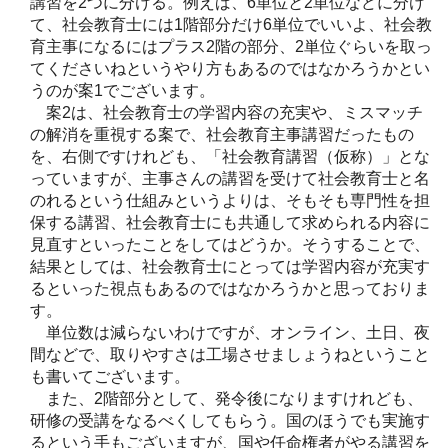
講習を2つに分ける。例えば、6単位と2単位などに分け
て、社会教育士には1階部分だけ6単位でいいよ、社会教
育主事になるにはプラス2階の部分、2単位ぐらいを取っ
てくださいねというやり方もあるのではなかろうかとい
うのが案1でございます。
案2は、社会教育士の学習内容の充実や、ミスマッチ
の解消を重視する案で、社会教育主事講習だったもの
を、右側ですけれども、「社会教育講習（仮称）」とな
っていますが、主事さんの講習を受けて社会教育士と名
のれるという仕組みというよりは、そもそも専門性を担
保する講習、社会教育士にも共通して求められる内容に
見直すといったことをしてはどうか。そうすることで、
結果としては、社会教育士にとっては学習内容が充実す
るといった視点もあるのではなかろうかと思っておりま
す。
単位数は減らないわけですが、オンライン、土日、夜
間などで、取りやすさは工場させましょうねということ
も書いてございます。
また、2階部分として、発令後になりますけれども、
研修の受講をなるべくしてもらう。国のほうでも実施す
るという手もございますが、国や任命権者がやる講習を