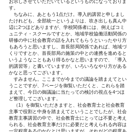
お示しさせていただいているというものになっておりま
す。
ちなみに、あともう1点だけ。導入的講習と申しまし
たけれども、全部統一というよりは、吹き出しも真ん中
辺に2つほどありますが、学校関係者には、例えばコミ
ュニティ・スクールですとか、地域学校協働活動関係の
研修の中に社会教育の話を入れてもらうといったやり方
もあろうと思いますし、首長部局関係であれば、地域づ
くりですとか、首長部局の施策の中との連携を進めると
いうようなこともあり得るかなと思いますので、「導入
的講習等」と書いていますが、いろいろなやり方がある
かなと思ってございます。
すみません。ここまでが今までの議論を踏まえてとい
うことですが、7ページを御覧いただくと、これらを踏
まえて、今日の御議論に当たっての検討の視点を4つほ
ど整理してございます。
（1）を御覧いただきますと、社会教育士と社会教育
主事で役割と中身を踏まえてということでしたが、社会
教育主事講習の中で、社会教育士にとっては不要と考え
られる、社会教育主事だけに必要だと考えられる内容は
一定程度あるのかなとは思いますが、それがどの程度あ