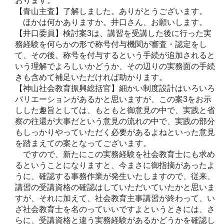
おります。
【青山主査】了解しました。ありがとうございます。
ほかは何かありますか。井口さん、お願いします。
【井口委員】検討案3は、講習を受講した後に行った実
務経験を何らかの形で称号付与機関が審査・認定をし
て、その後、称号を付与するという手続が追加されると
いう理解でよろしいかどうか、その辺りの実務面の手続
きも含めて補足いただければ助かります。
【神山社会教育振興総括官】細かい制度設計はいろいろ
バリエーションがあるかと思いますが、この案3をお示
しした趣旨としては、もともと御意見の中で、実践と省
察の往還が大事だという意見の流れの中で、実践の部分
もしっかりやっていただく必要があるよねといった意見
を踏まえての案となってございます。
ですので、新たにこの実務経験を社会教育士にも求め
るということになりますと、今まさに御指摘があったよ
うに、確認する事務作業が発生いたしますので、従来、
講習の受講資格の確認はしていただいていたかと思いま
すが、それに加えて、社会教育主事講習が終わって、い
ざ社会教育士を名のっていいですよというときには、さ
らに、受講資格と違う実務経験があるかどうかを確認し