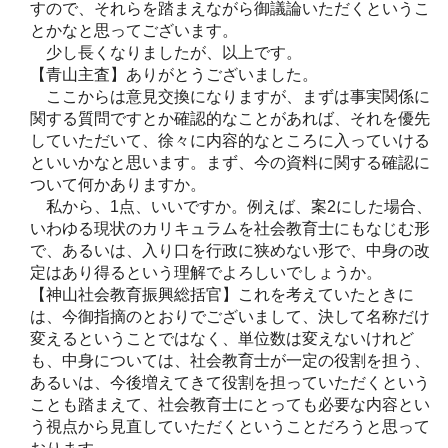
すので、それらを踏まえながら御議論いただくというこ
とかなと思ってございます。
少し長くなりましたが、以上です。
【青山主査】ありがとうございました。
ここからは意見交換になりますが、まずは事実関係に
関する質問ですとか確認的なことがあれば、それを優先
していただいて、徐々に内容的なところに入っていける
といいかなと思います。まず、今の資料に関する確認に
ついて何かありますか。
私から、1点、いいですか。例えば、案2にした場合、
いわゆる現状のカリキュラムを社会教育士にもなじむ形
で、あるいは、入り口を行政に狭めない形で、中身の改
定はあり得るという理解でよろしいでしょうか。
【神山社会教育振興総括官】これを考えていたときに
は、今御指摘のとおりでございまして、決して名称だけ
変えるということではなく、単位数は変えないけれど
も、中身については、社会教育士が一定の役割を担う、
あるいは、今後増えてきて役割を担っていただくという
ことも踏まえて、社会教育士にとっても必要な内容とい
う視点から見直していただくということだろうと思って