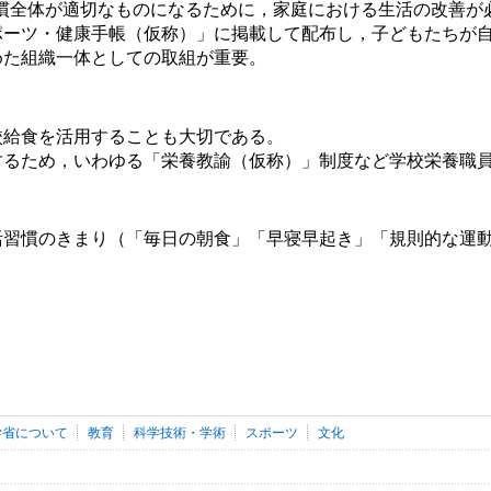
習慣全体が適切なものになるために，家庭における生活の改善
ポーツ・健康手帳（仮称）」に掲載して配布し，子どもたちが
めた組織一体としての取組が重要。
校給食を活用することも大切である。
するため，いわゆる「栄養教諭（仮称）」制度など学校栄養職
活習慣のきまり（「毎日の朝食」「早寝早起き」「規則的な運
。
学省について
教育
科学技術・学術
スポーツ
文化