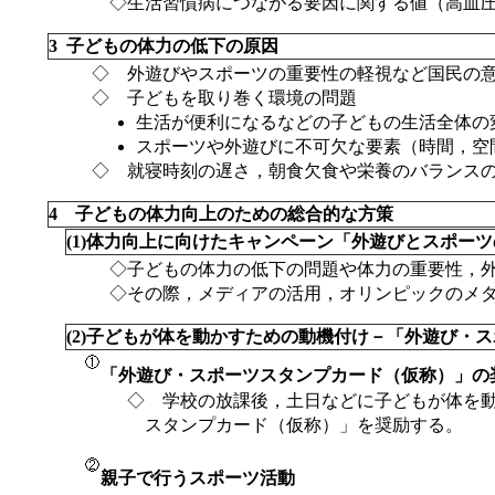
◇生活習慣病につながる要因に関する値（高血
3 子どもの体力の低下の原因
◇ 外遊びやスポーツの重要性の軽視など国民の
◇ 子どもを取り巻く環境の問題
生活が便利になるなどの子どもの生活全体の
スポーツや外遊びに不可欠な要素（時間，空
◇ 就寝時刻の遅さ，朝食欠食や栄養のバランス
4 子どもの体力向上のための総合的な方策
(1)体力向上に向けたキャンペーン「外遊びとスポー
◇子どもの体力の低下の問題や体力の重要性，
◇その際，メディアの活用，オリンピックのメ
(2)子どもが体を動かすための動機付け－「外遊び・
「外遊び・スポーツスタンプカード（仮称）」の
◇ 学校の放課後，土日などに子どもが体を
スタンプカード（仮称）」を奨励する。
親子で行うスポーツ活動