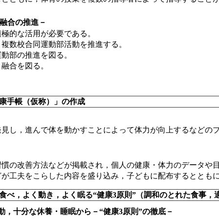
・融合の推進－
積極的な活用が必要である。
，複数校合同運動部活動を推進する。
運動部の推進を図る。
・融合を図る。
健康手帳（仮称）」の作成
発見し，進んで体を動かすことによって体力が向上するなどの
習慣の改善方法などが掲載され，個人の健康・体力のデータや
どが工夫をこらした内容を盛り込み，子どもに配布するととも
く食べ，よく動き，よく眠る“健康3原則”（調和のとれた食事
，十分な休養・睡眠から－“健康3原則”の徹底－