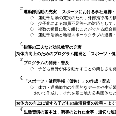
運動部活動の充実 －スポーツにおける学社連携
◇ 運動部活動の充実のため，外部指導者の
◇ 少子化による部員不足等への対応として
◇ 複数の種目に取り組むことができる総合
◇ 運動部活動と地域スポーツクラブの連携
指導の工夫など幼児教育の充実
(5)体力向上のためのプログラム開発と「スポーツ・
プログラムの開発・普及
◇ 子ども自身が体を動かすことの楽しさを
「スポーツ・健康手帳（仮称）」の作成・配布
◇ 体力・運動能力の全国的なデータや生活
おいて作成し，それを基に地方公共団体な
(6)体力の向上に資する子どもの生活習慣の改善－よ
生活習慣の基本は，調和のとれた食事，適切な運動