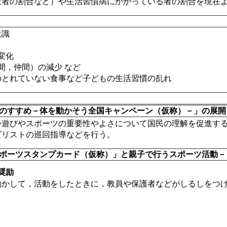
圧者の割合など）や生活習慣病にかかっている者の割合を現在
意識
変化
間，仲間）の減少 など
のとれていない食事など子どもの生活習慣の乱れ
ツのすすめ－体を動かそう全国キャンペーン（仮称）－」の展開
外遊びやスポーツの重要性やよさについて国民の理解を促進す
ダリストの巡回指導などを行う。
スポーツスタンプカード（仮称）」と親子で行うスポーツ活動－
奨励
動かして，活動をしたときに，教員や保護者などがしるしをつ