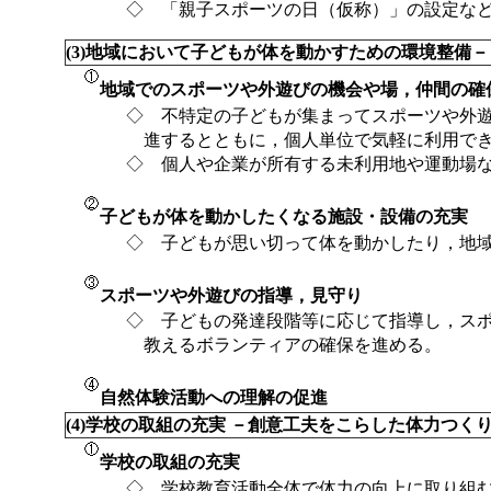
◇ 「親子スポーツの日（仮称）」の設定な
(3)地域において子どもが体を動かすための環境整備
地域でのスポーツや外遊びの機会や場，仲間の確
◇ 不特定の子どもが集まってスポーツや外
進するとともに，個人単位で気軽に利用で
◇ 個人や企業が所有する未利用地や運動場
子どもが体を動かしたくなる施設・設備の充実
◇ 子どもが思い切って体を動かしたり，地
スポーツや外遊びの指導，見守り
◇ 子どもの発達段階等に応じて指導し，ス
教えるボランティアの確保を進める。
自然体験活動への理解の促進
(4)学校の取組の充実 －創意工夫をこらした体力つく
学校の取組の充実
◇ 学校教育活動全体で体力の向上に取り組