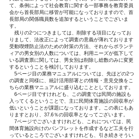
て、条例によって社会教育に関する一部事務を教育委員
会から首長部局に移管が可能になっておりますので、首
長部局の関係職員数を追加するということでございま
す。
残りの2つにつきましては、削除する項目になってお
りまして、法改正によって調査の意義が薄れております
受動喫煙防止法のための対策の方法、それからボランテ
ィアの男女別の人数については、利用ニーズが低下して
いる調査票に関しては、男女別は削除し総数のみに変更
するということを検討しております。
5ページ目の業務マニュアルについては、先ほどの2つ
の調査と同様に、統計活用部署との情報・意見交換をこ
ちらの業務マニュアルに盛り込むこととしております。
6ページ目ですけれども、この調査では民間の施設も
入ってくるということで、主に民間体育施設の回収率が
低いということが課題になっております。この表にもあ
りますとおり、37.6％の回収率となってございます。
7ページでございますけれども、これについては、民
間体育施設向けのパンフレットを作成するなど工夫を行
っているところでございますけれども、引き続きそうい