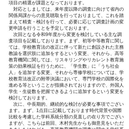
項目の精選が課題となっております。
対応としましては、来年度以降の調査に向けて省内の
関係局課からの意見聴取を行っておりまして、これを踏
まえて精査・検討を行って、必要に応じて調査計画の変
更申請を行うことを予定しております。
次回となる令和9年度から変更を検討している主な調
査項目を記載しております。まず、初等中等教育に関し
ては、学校教育法の改正に伴って新たに創設された主務
教諭を選択肢に追加をするという変更、それから、高等
教育機関に関しては、リスキリングやリカレント教育施
策の効果検証を行うために、「学生数」に「うち社会
人」を追加する変更、それから専修学校については、学
校教育法改正の附帯決議において、専門学校の国際化を
進める等ということが指摘されておりますので、外国人
学生・生徒数を把握できるように追加するという変更を
検討しております。
次に、中長期的、継続的な検討が必要な事項でござい
ます。まず、1点目に記載しております時代背景や国際
比較を考慮した学科系統分類の見直しの在り方でござい
ますが、こちらは前回、木村先生からも御意見をいただ