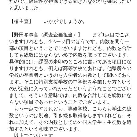
たので、継続性が担保できる聞き方なのかを確認したい
と思いました。
【椿主査】 いかがでしょうか。
【野田参事官（調査企画担当）】 まず1点目でござ
いますけれども、4ページ目のほうです。内数を問う一
部の項目ということでございますけれども、内数を合計
しても総数にはならない形で内数を取ってございます。
具体的には、課題の米印のところに書いてある項目にな
りますけれども、例えば高等学校であれば、他県所在の
学校の卒業者というのを入学者の内数として聞いており
ます。そこに特別支援学校の中学部を卒業した方という
のが定義に入っていなかったというようなことでござい
まして、そういう意味では、内数を合計しても総数にな
らない項目であったということでございます。
もう一点ですけれども、専修学校、こちらも学生の総
数というのは別途、引き続き取得をしますけれども、そ
れに加えて、その内数としての外国人学生・生徒数を追
加するという意味でございます。
以上でございます。