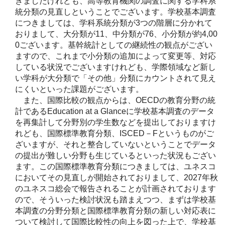
きましたけれども、高等教育機関の調査に関する学科系
統分類の見直しということでございます。学校基本調査
につきましては、学科系統分類が3つの階層に分かれて
おりまして、大分類が11、中分類が76、小分類が約4,00
0ございます。基幹統計としての継続性の観点がござい
ますので、これまで小分類の追加によって変更等、対応
している状況でございますけれども、学際領域など新し
い学科が大分類で「その他」分類にカウントされて見え
にくいといった課題がございます。
また、国際比較の観点からは、OECDの教育分野の統
計であるEducation at a Glanceに学校基本調査のデータ
を再集計して分野別の学生数などを提出しておりますけ
れども、国際標準教育分類、ISCED－Fというものがご
ざいますが、それと整合していないということでデータ
の提出が難しい分野も生じているといった状況もござい
ます。この国際標準教育分類につきましては、ユネスコ
においてその見直しが開始されておりまして、2027年秋
のユネスコ総会で報告されることが計画されております
ので、そういった検討状況も踏まえつつ、まずは学校基
本調査の分野分類と国際標準教育分類の新しい対応表に
ついて検討して国際比較性の向上を図った上で、学校基