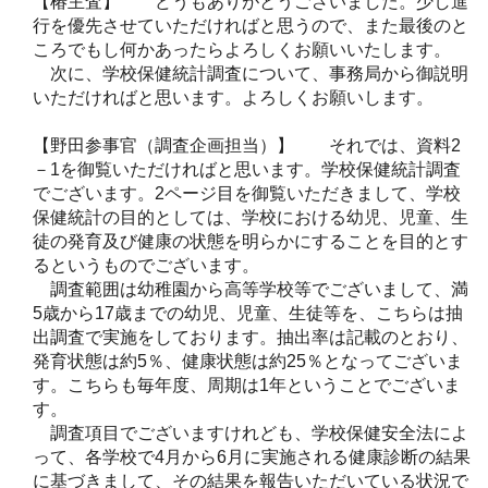
【椿主査】 どうもありがとうございました。少し進
行を優先させていただければと思うので、また最後のと
ころでもし何かあったらよろしくお願いいたします。
次に、学校保健統計調査について、事務局から御説明
いただければと思います。よろしくお願いします。
【野田参事官（調査企画担当）】 それでは、資料2
－1を御覧いただければと思います。学校保健統計調査
でございます。2ページ目を御覧いただきまして、学校
保健統計の目的としては、学校における幼児、児童、生
徒の発育及び健康の状態を明らかにすることを目的とす
るというものでございます。
調査範囲は幼稚園から高等学校等でございまして、満
5歳から17歳までの幼児、児童、生徒等を、こちらは抽
出調査で実施をしております。抽出率は記載のとおり、
発育状態は約5％、健康状態は約25％となってございま
す。こちらも毎年度、周期は1年ということでございま
す。
調査項目でございますけれども、学校保健安全法によ
って、各学校で4月から6月に実施される健康診断の結果
に基づきまして、その結果を報告いただいている状況で