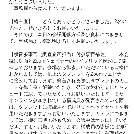
がとうございました。
事務局からは以上でございます。
【椿主査】 どうもありがとうございました。2名の
先生方、ぜひよろしくお願いいたします。
それでは、本日の会議開催方式及び資料につきまし
て、事務局より御説明よろしくお願いいたします。
【横畠参事官（調査企画担当）付参事官補佐】 本会
議は対面とZoomウェビナーのハイブリッド形式にて開
催しております。会場から御参加いただいている皆様に
おかれましては、机上のタブレットをZoomウェビナー
に接続しております。発言される際はタブレットのミュ
ートを御自身で解除いただき、発言が終わりましたらミ
ュートに戻していただくようお願いいたします。また、
オンライン参加されている構成員が発言されている際
は、タブレットに接続されておりますヘッドセットを着
用いただきますようお願いいたします。カメラにつきま
しては、御発言時以外も含め、会議中はオンにしていた
だきますようお願いいたします。構成員の皆様には御不
便をおかけすることもあるかと存じますが、御理解のほ