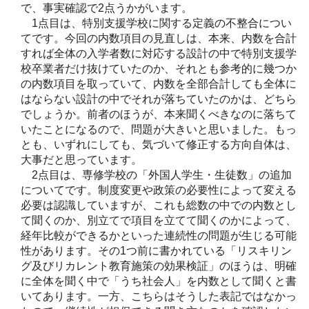
で、事実確認で2点うかがいます。
1点目は、特別支援学校に関する定義の不整合につい
てです。今回の内数項目の見直しは、本来、内数を合計
すれば全体の入学者数に対応する設計の中で特別支援学
校卒業者だけ抜けていたのか、それとも参考的に幾つか
の内数項目を取っていて、内数を全部合計しても全体に
はならない設計の中でそれが落ちていたのかは、どちら
でしょうか。前者のほうが、本来聞くべきなのに落ちて
いたことになるので、問題が大きいと思いました。もっ
とも、いずれにしても、気づいて修正する方向自体は、
大事だと思っています。
2点目は、専修学校の「外国人学生・生徒数」の追加
についてです。制度変更や政策の必要性によって変える
必要は認識していますが、これも総数の中での内数とし
て聞くのか、別立てで項目を立てて聞くのかによって、
経年比較ができるかといった連続性の問題が生じる可能
性があります。その1つ前に書かれている「リスキリン
グ及びリカレント教育施策の効果検証」のほうは、明確
に全体を聞く中で「うち社会人」を内数として聞くと書
いてあります。一方、こちらはそうした表記ではなかっ