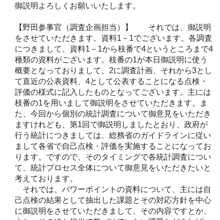
御説明よろしくお願いいたします。
【野田参事官（調査企画担当）】 それでは、御説明
をさせていただきます。資料1－1でございます。各調査
につきまして、資料1－1から枝番で4というところまで4
種類の資料がございます。枝番の1が本日御説明に使う
概要となっておりまして、2に調査計画、それから3とし
て直近の公表資料、4として公表することになる点検・
評価の様式に記入したものとなってございます。主には
枝番の1を用いまして御説明をさせていただきます。ま
た、今回から個別の統計調査について御意見をいただき
ますけれども、第1回で御説明しましたとおり、政府が
行う統計につきましては、総務省のガイドラインに従い
まして各省で自己点検・評価を実施することになってお
ります。ですので、そのタイミングで各統計調査につい
て、統計プロセス全体について御意見をいただきたいと
考えております。
それでは、パワーポイントの資料について、主には自
己点検の結果として抽出した課題とその対応方針を中心
に御説明をさせていただきまして、その内容ですとか、