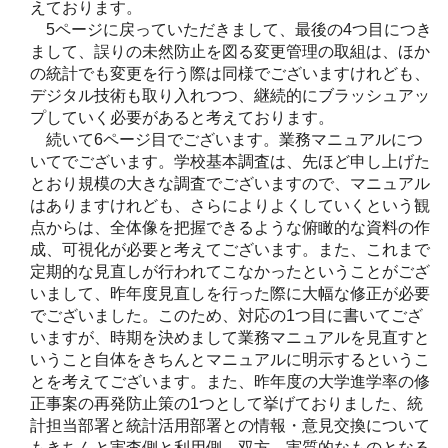
えております。
5ページに戻っていただきまして、最後の4つ目につき
まして、誤りの未然防止を図る変更管理の取組は、ほか
の統計でも変更を行う際は同様でございますけれども、
デジタル技術も取り入れつつ、継続的にブラッシュアッ
プしていく必要があると考えております。
続いて6ページ目でございます。業務マニュアルにつ
いてでございます。学校基本調査は、先ほど申し上げた
とおり規模の大きな調査でございますので、マニュアル
はありますけれども、さらによりよくしていくという観
点からは、全体像を把握できるような俯瞰的な資料の作
成、可視化が必要と考えてございます。また、これまで
定期的な見直しが行われてこなかったということがござ
いまして、昨年度見直しを行った際に大幅な修正が必要
でございました。このため、対応の1つ目に書いてござ
いますが、時期を決めまして業務マニュアルを見直すと
いうこと自体をきちんとマニュアルに明示するというこ
とを考えてございます。また、昨年度の大学進学率の修
正事案の再発防止策の1つとして挙げておりました、統
計担当部署と統計活用部署との情報・意見交換について
もきちんと実査側と利用側、双方、実質的なものとなる