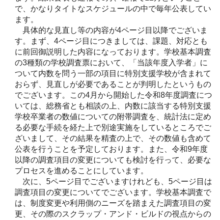
で、かなりタイトなスケジュールの中で毎年公表してい
ます。
具体的な見直し等の内容が4ページ目以降でございま
す。まず、4ページ目につきましては、課題、対応とも
に前回御説明した内容になっております。学校基本調査
の3種類の学校調査票において、「当該年度入学者」に
ついて内数を問う一部の項目に特別支援学校が含まれて
おらず、見直しが必要であることが判明したというもの
でございます。この4月から開始した令和8年度調査につ
いては、総務省とも相談の上、内数に該当する特別支援
学校卒業者の数値についての附帯調査を、統計法に定め
る必要な手続を経た上で別途実施をしているところでご
ざいまして、その結果を精査の上で、その数値も含めて
公表を行うことを予定しております。また、令和9年度
以降の調査項目の変更についても検討を行って、必要な
プロセスを進めることにしています。
次に、5ページ目でございますけれども、5ページ目は
調査項目の変更についてでございます。学校基本調査で
は、制度変更や利用側のニーズを踏まえた調査項目の変
更、その際のスクラップ・アンド・ビルドの視点からの