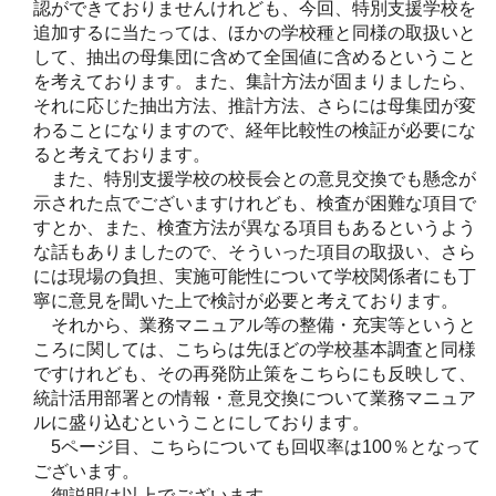
認ができておりませんけれども、今回、特別支援学校を
追加するに当たっては、ほかの学校種と同様の取扱いと
して、抽出の母集団に含めて全国値に含めるということ
を考えております。また、集計方法が固まりましたら、
それに応じた抽出方法、推計方法、さらには母集団が変
わることになりますので、経年比較性の検証が必要にな
ると考えております。
また、特別支援学校の校長会との意見交換でも懸念が
示された点でございますけれども、検査が困難な項目で
すとか、また、検査方法が異なる項目もあるというよう
な話もありましたので、そういった項目の取扱い、さら
には現場の負担、実施可能性について学校関係者にも丁
寧に意見を聞いた上で検討が必要と考えております。
それから、業務マニュアル等の整備・充実等というと
ころに関しては、こちらは先ほどの学校基本調査と同様
ですけれども、その再発防止策をこちらにも反映して、
統計活用部署との情報・意見交換について業務マニュア
ルに盛り込むということにしております。
5ページ目、こちらについても回収率は100％となって
ございます。
御説明は以上でございます。