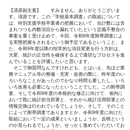
【清原副主査】 すみません、ありがとうございま
す。清原です。この『学校基本調査』の取組について
は、特別支援学校卒業者の把握において、合計数には含
まれつつも内数項目から漏れていたという定義不整合の
事案を重く受け止めて、今回、令和8年度附帯調査によ
る実態把握をされるという御予定であるということ。ま
た、令和9年度以降の恒常的な項目変更を行う方針は、
大変、統計の正当性を確保する上で適切なプロセスを進
んでいることを評価したいと思います。
そこで御質問なんですけれども、とはいえ、先ほど業
務マニュアル等の整備・充実・改善の際に、昨年度のい
ろいろなことがあったのでかなり時間も要したし、いろ
いろ改善も必要になったということでした。この附帯調
査、そして令和9年度の本格的な修正に向けて、省内に
おいて既に統計担当部署と、それから統計活用部署との
情報交換は行われているでしょうか。そして、そのこと
によって附帯調査でありますとか、令和9年度に向けた
取組において一定の成果といいましょうか、反映という
のが見られるでしょうか。せっかく進めていただいてお