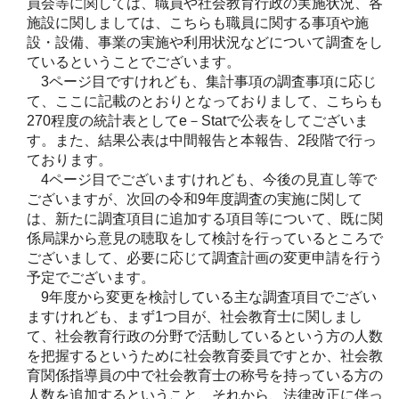
員会等に関しては、職員や社会教育行政の実施状況、各
施設に関しましては、こちらも職員に関する事項や施
設・設備、事業の実施や利用状況などについて調査をし
ているということでございます。
3ページ目ですけれども、集計事項の調査事項に応じ
て、ここに記載のとおりとなっておりまして、こちらも
270程度の統計表としてe－Statで公表をしてございま
す。また、結果公表は中間報告と本報告、2段階で行っ
ております。
4ページ目でございますけれども、今後の見直し等で
ございますが、次回の令和9年度調査の実施に関して
は、新たに調査項目に追加する項目等について、既に関
係局課から意見の聴取をして検討を行っているところで
ございまして、必要に応じて調査計画の変更申請を行う
予定でございます。
9年度から変更を検討している主な調査項目でござい
ますけれども、まず1つ目が、社会教育士に関しまし
て、社会教育行政の分野で活動しているという方の人数
を把握するというために社会教育委員ですとか、社会教
育関係指導員の中で社会教育士の称号を持っている方の
人数を追加するということ、それから、法律改正に伴っ