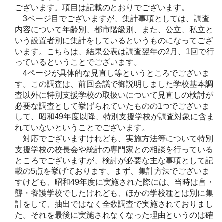
ございます。項目は記載のとおりでございます。
3ページ目でございますが、集計事項としては、調査
内容について年齢別、都市階級別、また、公立、私立と
いう設置者別に集計をしているというものになってござ
います。こちらは、結果公表は調査翌年の2月、1回で行
っているということでございます。
4ページが具体的な見直し等というところでございま
す。この調査は、前回会議で御説明しました学校基本調
査以外に特別支援学校の取扱いについて見直しの検討が
必要な調査として挙げられていたものの1つでございま
して、昭和49年度以降、特別支援学校が調査対象に含ま
れていないということでございます。
対応でございますけれども、実施方法等について特別
支援学校の校長会や統計の専門家との相談を行っている
ところでございますが、検討が必要な主な事項として記
載の5点を挙げております。まず、集計方法でございま
すけども、昭和49年度に実施された際には、当時は盲・
聾・養護学校でしたけれども、ほかの学校種とは別に集
計をして、抽出ではなく全数調査で実施されておりまし
た。それを最後に実施されなくなった理由というのは確