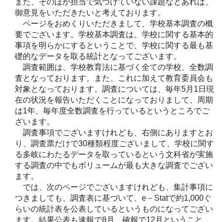
また、そのほか担当で気づけていない課題などあれば、
御意見をいただきたいと考えております。
ページをおめくりいただきまして、学校基本調査の概
要でございます。学校基本調査は、学校に関する基本的
事項を明らかにするということで、学校に関する最も基
礎的なデータを取る統計となってございます。
調査範囲は、学校教育法に基づく全ての学校、全数調
査となっております。また、これに加えて教育委員会も
対象となっております。調査については、毎年5月1日現
在の状況を報告いただくことになっておりまして、周期
は1年、毎年度全数調査を行っているというところでご
ざいます。
調査事項でございますけれども、右側にありますとお
り、調査票だけで30種類程度ございまして、学校に関す
る多岐にわたるデータを取っているという文科省が実施
する調査の中でもボリュームが最も大きな調査でござい
ます。
では、次のページでございますけれども、集計事項に
つきましても、調査表に基づいて、e－Statで約1,000ぐ
らいの統計表を公表しているというものになってござい
ます。結果公表も速報で8月、確報で12月ということ