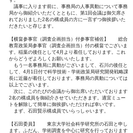
議事に入ります前に、事務局の人事異動について事務
局から御紹介いただくとともに、第1回会議は御欠席さ
れておりました2名の構成員の方に一言ずつ御挨拶いた
だきたいと存じます。
【横畠参事官（調査企画担当）付参事官補佐】 総合
教育政策局参事官（調査企画担当）付の横畠でございま
す。稲葉の後任として4月より着任しております。これ
からどうぞよろしくお願いいたします。
もう一名事務局に異動がございまして、石川の後任と
して、4月1日付で科学技術・学術政策局研究開発戦略課
長に近藤が着任しております。事務局の異動については
以上でございます。
次に、このたびの会議から御出席いただいております
2名の構成員を御紹介させていただきます。適宜ミュー
トを解除して簡単に御挨拶いただければ幸いです。
まず、石田賢示構成員でいらっしゃいます。
【石田委員】 東京大学社会科学研究所の石田と申し
ます。ふだん、学術調査を中心に研究を行っております