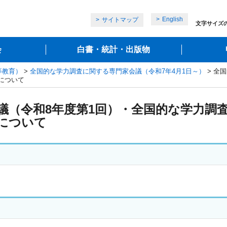
English
サイトマップ
文字サイズ
会
白書・統計・出版物
等教育）
>
全国的な学力調査に関する専門家会議（令和7年4月1日～）
> 全
について
議（令和8年度第1回）・全国的な学力調査
について