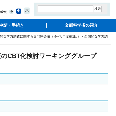
大
中
小
の変更
申請・手続き
文部科学省の紹介
国的な学力調査に関する専門家会議（令和8年度第1回）・全国的な学力調
のCBT化検討ワーキンググループ