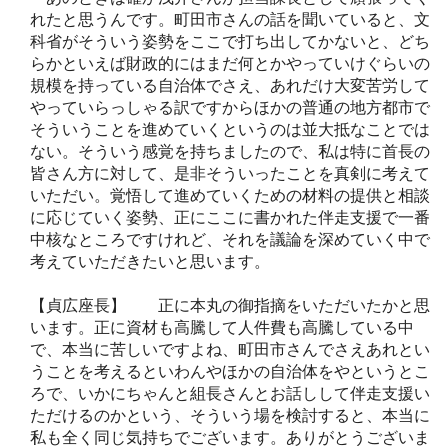
れたと思うんです。町田市さんの話を聞いていると、文
科省がそういう姿勢をここで打ち出してかないと、どち
らかといえば財政的にはまだ何とかやっていけぐらいの
規模を持っている自治体でさえ、あれだけ大変苦労して
やっていらっしゃる訳ですからほかの普通の地方都市で
そういうことを進めていくというのは並大抵なことでは
ない。そういう感覚を持ちましたので、私は特に首長の
皆さん方に対して、是非そういったことを真剣に考えて
いただい。覚悟して進めていくための材料の提供と相談
に応じていく姿勢、正にここに書かれた伴走支援で一番
中核なところですけれど、それを議論を深めていく中で
考えていただきたいと思います。
【貞広座長】 正に本丸の御指摘をいただいたかと思
います。正に資材も高騰して人件費も高騰している中
で、本当に苦しいですよね、町田市さんでさえあれとい
うことを考えるといわんやほかの自治体をやというとこ
ろで、いかにちゃんと組長さんとお話しして伴走支援い
ただけるのかという、そういう場を検討すると、本当に
私も全く同じ気持ちでございます。ありがとうございま