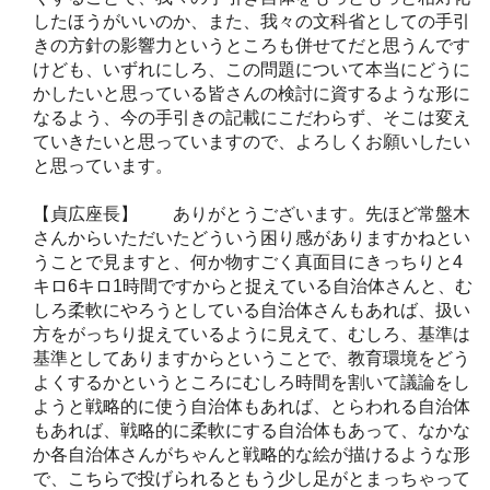
したほうがいいのか、また、我々の文科省としての手引
きの方針の影響力というところも併せてだと思うんです
けども、いずれにしろ、この問題について本当にどうに
かしたいと思っている皆さんの検討に資するような形に
なるよう、今の手引きの記載にこだわらず、そこは変え
ていきたいと思っていますので、よろしくお願いしたい
と思っています。
【貞広座長】 ありがとうございます。先ほど常盤木
さんからいただいたどういう困り感がありますかねとい
うことで見ますと、何か物すごく真面目にきっちりと4
キロ6キロ1時間ですからと捉えている自治体さんと、む
しろ柔軟にやろうとしている自治体さんもあれば、扱い
方をがっちり捉えているように見えて、むしろ、基準は
基準としてありますからということで、教育環境をどう
よくするかというところにむしろ時間を割いて議論をし
ようと戦略的に使う自治体もあれば、とらわれる自治体
もあれば、戦略的に柔軟にする自治体もあって、なかな
か各自治体さんがちゃんと戦略的な絵が描けるような形
で、こちらで投げられるともう少し足がとまっちゃって