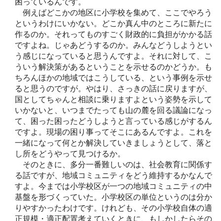
困っているんです。
例えばどこかの地区に小学校を集めて、ここでやろう
というわけにいかない。どこか真ん中のところに新たに
作るのか。それってものすごく財政的に負担がかかる話
ですよね。じゃあどうするのか。みんなどうしようとい
う感じになっていると思うんですよ。それに対して、こ
ういう解決策があるということを示せるのかどうか。も
ちろんほかの地域ではこうしている、という事例を示せ
ると思うのですが。やはり、さっきの話に戻りますが、
国としてちゃんと相談に乗りますよという姿勢を示して
いかないと、いつまでたっても山の麓を回る議論になっ
て、困った困ったどうしようと言っている感じがするん
ですよ。現場の困り事ってそこにあるんですよ。これを
一緒になって何とか解決していきましょうとして、落と
し所をどうやって見つけるか。
そのときに、多分一番難しいのは、社会教育に関係す
る話ですが、地域コミュニティをどう維持するかなんで
すよ。今までは小学校区が一つの地域コミュニティの中
基盤を形づくっていた。小学校区の単位というのは分か
りやすかったわけです。けれども、その小学校自体の適
正規模・適正配置考えていくときに、もしかしたらその