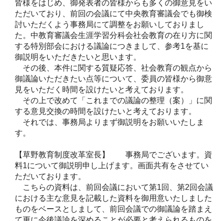
皆様をはじめ、御発表者の皆様からも多くの御意見をい
ただいており、前回の会議にて中央教育審議会でも御検
討いただくよう事務局にて調整をお願いしておりまし
た。中教育審議会生涯学習分科会社会教育の在り方に関
する特別部会における議論につきまして、参考1を基に
御説明をいただきたいと思います。
その後、本件に関する質疑応答、社会教育の観点から
御議論いただきたい点等について、委員の皆様から御意
見をいただく時間を設けたいと考えております。
その上で改めて「これまでの議論の整理（案）」に関
する意見交換の時間を設けたいと考えております。
それでは、事務局よりまず御説明をお願いいたしま
す。
【草野教育制度改革室長】 事務局でございます。資
料1について御説明申し上げます。画面共有をさせてい
ただいております。
こちらの資料は、前回会議において第1回、第2回会議
における主な意見を記載した資料を御用意いたしました
ものをベースとしまして、前回会議での御議論を踏まえ
て更に今後議論を深めることが必要と考えられるものを