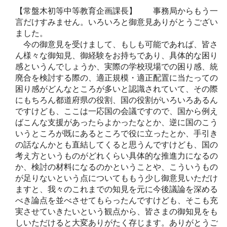
【常盤木初等中等教育企画課長】 事務局からもう一
言だけすみません。いろいろと御意見ありがとうござい
ました。
今の御意見を受けまして、もしも可能であれば、皆さ
ん様々な御知見、御経験をお持ちであり、具体的な困り
感というんでしょうか、実際の学校現場での困り感、統
廃合を検討する際の、適正規模・適正配置に当たっての
困り感がどんなところが多いと認識されていて、その際
にもちろん都道府県の役割、国の役割がいろいろあるん
ですけども、ここは一応国の会議ですので、国から例え
ばこんな支援があったらよかったなとか、逆に国のこう
いうところが既にあるところで役に立ったとか、手引き
の話なんかとも直結してくると思うんですけども、国の
考え方というものがどれくらい具体的な推進力になるの
か、検討の材料になるのかということや、こういうもの
が足りないという点についてももう少し御意見いただけ
ますと、我々のこれまでの知見を元に今後議論を深める
べき論点を並べさせてもらったんですけども、そこも充
実させていきたいという観点から、皆さまの御知見をも
しいただけると大変ありがたく存じます。ありがとうご