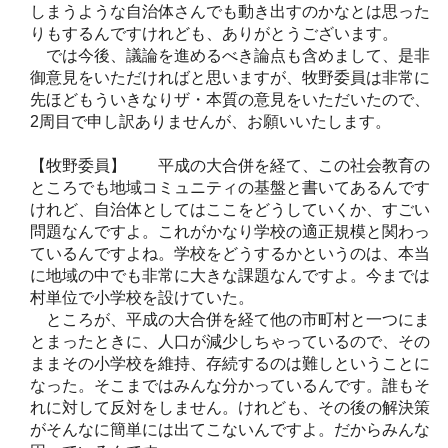
しまうような自治体さんでも動き出すのかなとは思った
りもするんですけれども、ありがとうございます。
では今後、議論を進めるべき論点も含めまして、是非
御意見をいただければと思いますが、牧野委員は非常に
先ほどもういきなりザ・本質の意見をいただいたので、
2周目で申し訳ありませんが、お願いいたします。
【牧野委員】 平成の大合併を経て、この社会教育の
ところでも地域コミュニティの基盤と書いてあるんです
けれど、自治体としてはここをどうしていくか、すごい
問題なんですよ。これがかなり学校の適正規模と関わっ
ているんですよね。学校をどうするかというのは、本当
に地域の中でも非常に大きな課題なんですよ。今までは
村単位で小学校を設けていた。
ところが、平成の大合併を経て他の市町村と一つにま
とまったときに、人口が減少しちゃっているので、その
ままその小学校を維持、存続するのは難しということに
なった。そこまではみんな分かっているんです。誰もそ
れに対して反対をしません。けれども、その後の解決策
がそんなに簡単には出てこないんですよ。だからみんな