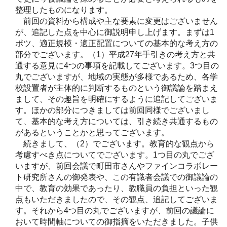
整理したものになります。
前回の資料から構成や主な要素に変更はございません
が、追記した点を中心に御説明申し上げます。まずは1
ポツ、適正規模・適正配置についての基本的な考え方の
部分でございます。（1）平成27年手引きの考え方と共
通する意見に4つの事項を記載してございます。3つ目の
丸でございますが、地域の実態が多様であるため、各学
校設置者が主体的に判断するものという御議論を踏まえ
まして、その趣旨を明確にするように追記してございま
す。ほかの部分につきましては前回同様でございまし
て、基本的な考え方については、引き続き共通するもの
があるということかと思ってございます。
続きまして、（2）でございます。教育的な観点から
考慮すべき点についてでございます。1つ目の丸でござ
いますが、前回会議で町田市さんやファインコラボレー
ト研究所さんの御発表や、この有識者会議での御議論の
中で、教育の効果であったり、教職員の負担といった観
点もいただきましたので、その観点、追記してございま
す。それから4つ目の丸でございますが、前回の議論に
おいて時間軸についての御指摘をいただきました。子供