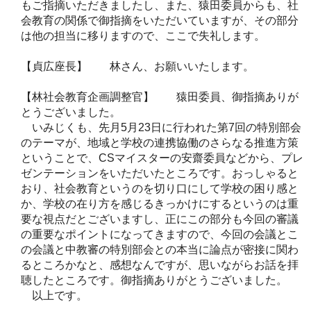
もご指摘いただきましたし、また、猿田委員からも、社
会教育の関係で御指摘をいただいていますが、その部分
は他の担当に移りますので、ここで失礼します。
【貞広座長】 林さん、お願いいたします。
【林社会教育企画調整官】 猿田委員、御指摘ありが
とうございました。
いみじくも、先月5月23日に行われた第7回の特別部会
のテーマが、地域と学校の連携協働のさらなる推進方策
ということで、CSマイスターの安齋委員などから、プレ
ゼンテーションをいただいたところです。おっしゃると
おり、社会教育というのを切り口にして学校の困り感と
か、学校の在り方を感じるきっかけにするというのは重
要な視点だとございますし、正にこの部分も今回の審議
の重要なポイントになってきますので、今回の会議とこ
の会議と中教審の特別部会との本当に論点が密接に関わ
るところかなと、感想なんですが、思いながらお話を拝
聴したところです。御指摘ありがとうございました。
以上です。