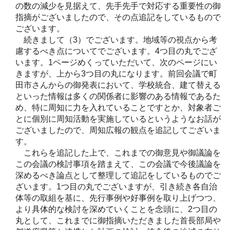
の数の減少を見据えて、先手先手で対応する重要性の御
指摘がございましたので、その点追記をしているもので
ございます。
続きまして（3）でございます。地域等の視点から考
慮するべき点についてでございます。4つ目の丸でござ
います。1ページめくっていただいて、次のページにい
きますが、上から3つ目の丸になります。前回会議で町
田市さんからの御発表において、学校統合、建て替える
といった情報は多くの関係者に影響のある情報であるた
め、特に周知に力を入れていることですとか、対象者ご
とに個別に周知活動を実施しているというようなお話が
ございましたので、周知広報の観点を追記してございま
す。
これらを追記した上で、これまでの御意見や御議論を
この会議の検討事項を踏まえて、この会議で今後議論を
深めるべき論点として整理して追記をしているものでご
ざいます。1つ目の丸でございますが、引き続き各自治
体等の取組を基に、先行事例や好事例を取り上げつつ、
より具体的な検討を深めていくことを念頭に、2つ目の
丸として、これまでに御指摘いただきました首長部局や