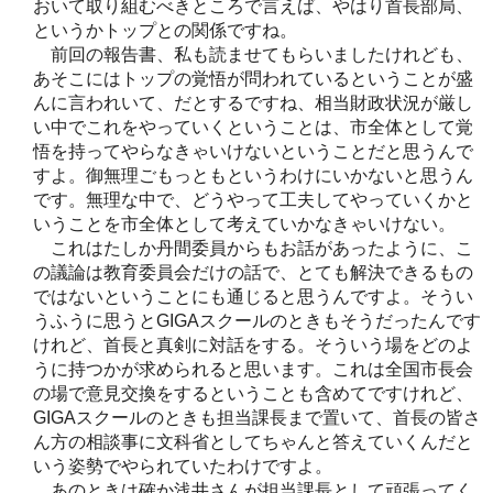
おいて取り組むべきところで言えば、やはり首長部局、
というかトップとの関係ですね。
前回の報告書、私も読ませてもらいましたけれども、
あそこにはトップの覚悟が問われているということが盛
んに言われいて、だとするですね、相当財政状況が厳し
い中でこれをやっていくということは、市全体として覚
悟を持ってやらなきゃいけないということだと思うんで
すよ。御無理ごもっともというわけにいかないと思うん
です。無理な中で、どうやって工夫してやっていくかと
いうことを市全体として考えていかなきゃいけない。
これはたしか丹間委員からもお話があったように、こ
の議論は教育委員会だけの話で、とても解決できるもの
ではないということにも通じると思うんですよ。そうい
うふうに思うとGIGAスクールのときもそうだったんです
けれど、首長と真剣に対話をする。そういう場をどのよ
うに持つかが求められると思います。これは全国市長会
の場で意見交換をするということも含めてですけれど、
GIGAスクールのときも担当課長まで置いて、首長の皆さ
ん方の相談事に文科省としてちゃんと答えていくんだと
いう姿勢でやられていたわけですよ。
あのときは確か浅井さんが担当課長として頑張ってく