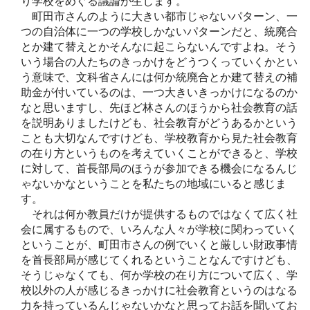
り学校をめぐる議論が生じます。
町田市さんのように大きい都市じゃないパターン、一
つの自治体に一つの学校しかないパターンだと、統廃合
とか建て替えとかそんなに起こらないんですよね。そう
いう場合の人たちのきっかけをどうつくっていくかとい
う意味で、文科省さんには何か統廃合とか建て替えの補
助金が付いているのは、一つ大きいきっかけになるのか
なと思いますし、先ほど林さんのほうから社会教育の話
を説明ありましたけども、社会教育がどうあるかという
ことも大切なんですけども、学校教育から見た社会教育
の在り方というものを考えていくことができると、学校
に対して、首長部局のほうが参加できる機会になるんじ
ゃないかなということを私たちの地域にいると感じま
す。
それは何か教員だけが提供するものではなくて広く社
会に属するもので、いろんな人々が学校に関わっていく
ということが、町田市さんの例でいくと厳しい財政事情
を首長部局が感じてくれるということなんですけども、
そうじゃなくても、何か学校の在り方について広く、学
校以外の人が感じるきっかけに社会教育というのはなる
力を持っているんじゃないかなと思ってお話を聞いてお