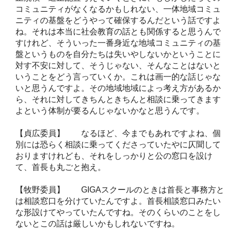
コミュニティがなくなるかもしれない、一体地域コミュ
ニティの基盤をどうやって確保するんだという話ですよ
ね。それは本当に社会教育の話とも関係すると思うんで
すけれど、そういった一番身近な地域コミュニティの基
盤というものを自分たちは失いやしないかということに
対す不安に対して、そうじゃない、そんなことはないと
いうことをどう言っていくか。これは画一的な話じゃな
いと思うんですよ。その地域地域によっ考え方があるか
ら、それに対してきちんときちんと相談に乗ってきます
よという体制が要るんじゃないかなと思うんです。
【貞広委員】 なるほど、今までもあれですよね、個
別には恐らく相談に乗ってくださっていたやに仄聞して
おりますけれども、それをしっかりと公の窓口を設け
て、首長も丸ごと抱え。
【牧野委員】 GIGAスクールのときは首長と事務方と
は相談窓口を分けていたんですよ。首長相談窓口みたい
な形設けてやっていたんですね。そのくらいのことをし
ないとこの話は厳しいかもしれないですね。