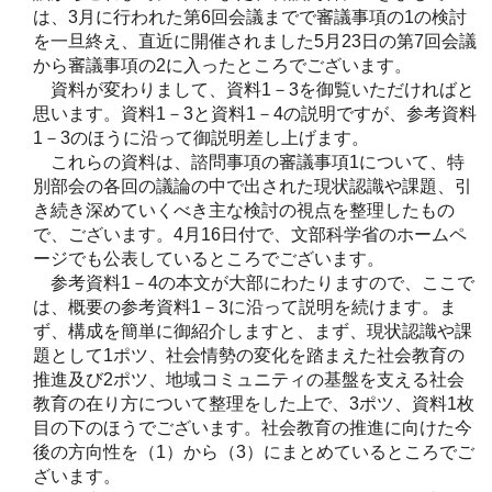
は、3月に行われた第6回会議までで審議事項の1の検討
を一旦終え、直近に開催されました5月23日の第7回会議
から審議事項の2に入ったところでございます。
資料が変わりまして、資料1－3を御覧いただければと
思います。資料1－3と資料1－4の説明ですが、参考資料
1－3のほうに沿って御説明差し上げます。
これらの資料は、諮問事項の審議事項1について、特
別部会の各回の議論の中で出された現状認識や課題、引
き続き深めていくべき主な検討の視点を整理したもの
で、ございます。4月16日付で、文部科学省のホームペ
ージでも公表しているところでございます。
参考資料1－4の本文が大部にわたりますので、ここで
は、概要の参考資料1－3に沿って説明を続けます。ま
ず、構成を簡単に御紹介しますと、まず、現状認識や課
題として1ポツ、社会情勢の変化を踏まえた社会教育の
推進及び2ポツ、地域コミュニティの基盤を支える社会
教育の在り方について整理をした上で、3ポツ、資料1枚
目の下のほうでございます。社会教育の推進に向けた今
後の方向性を（1）から（3）にまとめているところでご
ざいます。