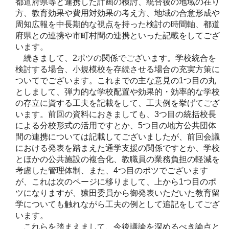
都道府県等と連携した計画の検討、統合後の地域の在り
方、教育効果や費用対効果の考え方、地域の合意形成や
周知広報を中長期的な視点を持った検討の時間軸、都道
府県との連携や市町村間の連携といった記載をしてござ
います。
続きまして、2ポツの関係でございます。学校統合を
検討する場合、小規模校を存続させる場合の充実方策に
ついてでございます。これまでの主な意見の1つ目の丸
としまして、弾力的な学校配置や効果的・効率的な学校
の存立に資する工夫を記載をして、工夫例を挙げてござ
います。前回の資料におきましても、3つ目の統括校長
による分校形式の活用ですとか、5つ目の地方公共団体
間の連携については記載してございましたが、前回会議
における発表を踏まえた通学支援の関係ですとか、学校
とほかの公共施設の複合化、教職員の業務負担の軽減を
考慮した管理体制、また、4つ目のポツでございます
が、これは次のページに移りまして、上から1つ目のポ
ツになりますが、猿田委員から御発表いただいた教育留
学についても触れながら工夫の例として追記をしてござ
います。
これらを踏まえまして、今後議論を深めるべき論点と