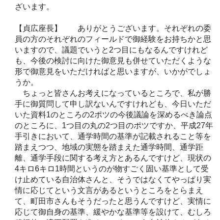
ざいます。
【貞広座長】 ありがとうございます。それぞれの委
員の方のそれぞれのフィールドで御経験をお持ちかと思
いますので、議題でいうと2つ目にもなるんですけれど
も、今後の検討に向けた御意見も併せていただくような
形で御意見をいただければと思いますが、いかがでしょ
うか。
ちょっと皆さんお考えになっているところで、私が勝
手に御質問して申し訳ないんですけれども、今日いただ
いた資料1のところの2ポツの今後議論を深めるべき論点
のところに、1つ目の丸の2つ目のポツですか、平成27年
手引きにおいて、通学時間の基準が記載されること等を
踏まえつつ、地域の実態を踏まえた通学時間、通学距
離、通学手段に関する考え方とあるんですけど、現状の
4キロ6キロ1時間というのが物すごく固い基準として受
け止めている自治体さんと、そうではなくてやっぱり実
情に応じてという文言があるというところをとらまえ
て、町田市さんもそうだったと思うんですけど、実情に
応じて御自身の基準、緩やかな基準等を設けて、むしろ