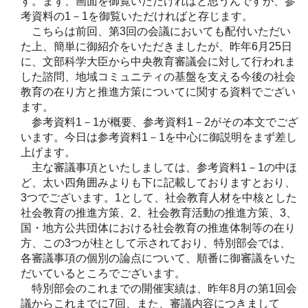
す。まず、画面を御覧いただければと思うんですが、参
考資料の1－1を御覧いただければと存じます。
こちらは前回、第3回の会議においても配付いただい
た上、簡単に御紹介をいただきましたが、昨年6月25日
に、文部科学大臣から中央教育審議会に対して行われま
した諮問、地域コミュニティの基盤を支える今後の社会
教育の在り方と推進方策についてに関する資料でござい
ます。
参考資料1－1が概要、参考資料1－2がその本文でござ
います。今日は参考資料1－1を中心に御説明をまず差し
上げます。
主な審議事項といたしましては、参考資料1－1の中ほ
ど、太い四角囲みよりも下に記載しておりますとおり、
3つでございます。1として、社会教育人材を中核とした
社会教育の推進方策、2、社会教育活動の推進方策、3、
国・地方公共団体における社会教育の推進体制等の在り
方、この3つが柱として示されており、特別部会では、
各審議事項の個別の論点について、順番に御審議をいた
だいているところでございます。
特別部会のこれまでの開催実績は、昨年8月の第1回会
議からこれまでに7回、また、審議内容につきまして