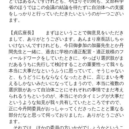
とではあるんですけれども、やはりその間も、文部科学
省のほうではこの会議の結論を待たずに自治体への支援
をしっかりと行っていただきたいというのが一つござい
ます。
【貞広座長】 まずはということで御意見をいただき
まして、ありがとうございます。あんまり座長話しちゃ
いけないんですけれども、今日御参加の加藤先生とか丹
間先生と一緒に、過去に学校の適正配置・適正規模のフ
ィールドワークをしていたときに、やっぱり選択肢がま
だあるうちに先行して検討することの重要性って我々も
本当に大事だなというふうに思っていて、そうじゃない
と、もうどうにもならなくなったときに、店じまいを考
えるしかないみたいになってしまうので、本当に複数の
選択肢があって自治体ごとにそれぞれの事情でまだ考え
られるうちというのが、本当にそのタイミングが大事だ
というような知見が我々共有していたところですので、
正に今丹間委員がおっしゃってくださったことと重なる
部分だなと思って伺っておりました。ありがとうござい
ます。
それでは、ほかの委員の方いかがでしょうかというこ