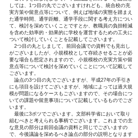
しては、1つ目の丸でございますけれども、統合校の充
実方策や留意点等について、例えば地域の実態を踏まえ
た通学時間、通学距離、通学手段に関する考え方につい
て、検討を深めていくことですとか、教職員の負担軽減
を含めた効率的・効果的に学校を運営するための工夫に
ついて検討していくことを記載してございます。
2つ目の丸としまして、前回会議での資料でも見出し
がございましたが、小規模校として存続させることが必
要な場合も想定されますので、小規模校の充実方策や留
意点等について検討を深めていくことについて記載して
ございます。
論点の3つ目の丸でございますが、平成27年の手引き
にも項目を設けてございますが、地域によっては過大規
模が問題になるケースもございますので、その場合につ
いての課題や留意事項について記載しているものでござ
います。
最後に3ポツでございます。文部科学省において取り
組むべきと考えられる事柄でございます。これまでの主
な意見の部分は前回会議の資料と同じでございますの
で、今後議論を深めるべき論点の部分の説明となります