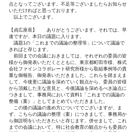
点となってございます。不足等ございましたらお知らせ
いただければと思っております。
以上でございます。
【貞広座長】 ありがとうございます。それでは、早
速ですが、本日の議題に入ります。
議題1の「これまでの議論の整理等」について議論で
きればと存じます。
前回までの会議におきましては、それぞれの委員の皆
様から御発表いただくとともに、東京都町田市様、株式
会社ファインコラボレート研究所様から取組事例等の貴
重な御報告、御発表いただきました。これらを踏まえま
して、今後更に議論を深めていく観点から、委員の皆様
から頂戴した主な意見と、今後議論を深めるべき論点に
つきまして、事務局において資料1「これまでの議論の
整備（案）」としてまとめていただきました。
この後の議論の進め方についてでございますが、ま
ず、こちらの議論の整理（案）につきまして、事務局か
ら御説明をいただきたいと存じます。併せまして、これ
までの会議において、特に社会教育の観点からも委員の