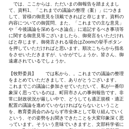
では、ここからは、ただいまの御報告を踏まえまし
て、資料1、「これまでの議論の整理（案）」につきま
して、皆様の御意見を頂戴できればと存じます。資料の
内容についての御質問、また、「これまでの主な意見」
や「今後議論を深めるべき論点」に追記するべき事項等
に関する御意見等ございましたら、御発言をいただけれ
ばと存じます。御発言される場合はZoomの挙手ボタン
を押していただければと思います。順次こちらから指名
をさせいただきますが、いかがでしょうか。皆さん、御
遠慮されているでしょうか。
【牧野委員】 では私から、。これまでの議論の整理
をまとめていただきまして、ありがとうございます。
これまでこの議論に参加させていただいて、私が一番印
象深く思っているのは、町田市さんの事例報告です。非
常に財政状況が厳しい中で、どうしても適正規模・適正
配置の議論を進めていかなければならないということ
を、教育委員会のみならず市全体として取り組んでいく
という、その姿勢をお聞きできたことを大変印象深く思
っています。そういう意味でいきますと、文部科学省に