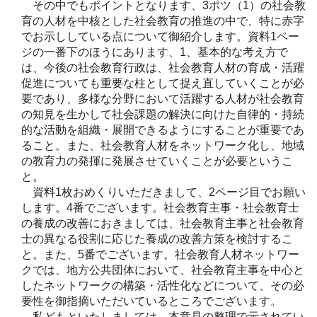
その中でもポイントとなります、3ポツ（1）の社会教
育の人材を中核とした社会教育の推進の中で、特に赤字
でお示ししている点について御紹介します。資料1ペー
ジの一番下のほうにあります、1、基本的な考え方で
は、今後の社会教育行政は、社会教育人材の育成・活躍
促進についても重要な柱として捉え直していくことが必
要であり、多様な分野において活躍する人材が社会教育
の知見を生かして社会課題の解決に向けた自律的・持続
的な活動を組織・展開できるようにすることが重要であ
ること。また、社会教育人材をネットワーク化し、地域
の教育力の発揮に発展させていくことが必要というこ
と。
資料1枚おめくりいただきまして、2ページ目でお願い
します。4番でございます。社会教育主事・社会教育士
の養成の改善におきましては、社会教育主事と社会教育
士の異なる役割に応じた養成の改善方策を検討するこ
と。また、5番でございます。社会教育人材ネットワー
クでは、地方公共団体において、社会教育主事を中心と
したネットワークの構築・活性化などについて、その必
要性を御指摘いただいているところでございます。
私どもといたしましては、本意見の整理で示されてい