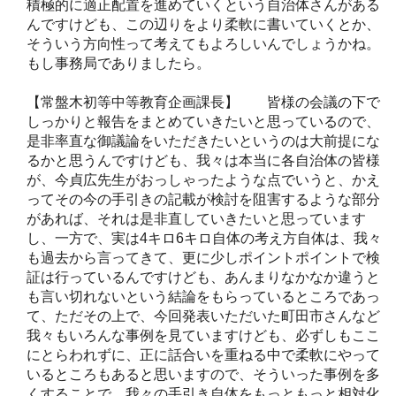
積極的に適正配置を進めていくという自治体さんがある
んですけども、この辺りをより柔軟に書いていくとか、
そういう方向性って考えてもよろしいんでしょうかね。
もし事務局でありましたら。
【常盤木初等中等教育企画課長】 皆様の会議の下で
しっかりと報告をまとめていきたいと思っているので、
是非率直な御議論をいただきたいというのは大前提にな
るかと思うんですけども、我々は本当に各自治体の皆様
が、今貞広先生がおっしゃったような点でいうと、かえ
ってその今の手引きの記載が検討を阻害するような部分
があれば、それは是非直していきたいと思っています
し、一方で、実は4キロ6キロ自体の考え方自体は、我々
も過去から言ってきて、更に少しポイントポイントで検
証は行っているんですけども、あんまりなかなか違うと
も言い切れないという結論をもらっているところであっ
て、ただその上で、今回発表いただいた町田市さんなど
我々もいろんな事例を見ていますけども、必ずしもここ
にとらわれずに、正に話合いを重ねる中で柔軟にやって
いるところもあると思いますので、そういった事例を多
くすることで、我々の手引き自体をもっともっと相対化