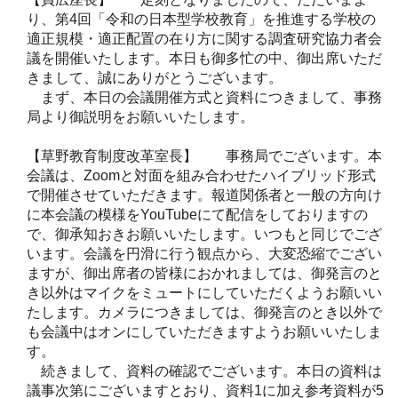
り、第4回「令和の日本型学校教育」を推進する学校の
適正規模・適正配置の在り方に関する調査研究協力者会
議を開催いたします。本日も御多忙の中、御出席いただ
きまして、誠にありがとうございます。
まず、本日の会議開催方式と資料につきまして、事務
局より御説明をお願いいたします。
【草野教育制度改革室長】 事務局でございます。本
会議は、Zoomと対面を組み合わせたハイブリッド形式
で開催させていただきます。報道関係者と一般の方向け
に本会議の模様をYouTubeにて配信をしておりますの
で、御承知おきお願いいたします。いつもと同じでござ
います。会議を円滑に行う観点から、大変恐縮でござい
ますが、御出席者の皆様におかれましては、御発言のと
き以外はマイクをミュートにしていただくようお願いい
たします。カメラにつきましては、御発言のとき以外で
も会議中はオンにしていただきますようお願いいたしま
す。
続きまして、資料の確認でございます。本日の資料は
議事次第にございますとおり、資料1に加え参考資料が5