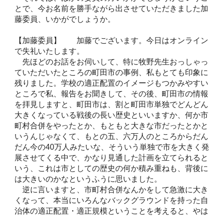
とで、今お名前を勝手ながら出させていただきました加
藤委員、いかがでしょうか。
【加藤委員】 加藤でございます。今日はオンライン
で失礼いたします。
先ほどのお話をお伺いして、特に牧野先生おっしゃっ
ていただいたところの町田市の事例、私もとても印象に
残りました。学校の適正配置のイメージもつかみやすい
ところで私、報告をお聞きして、その後、町田市の情報
を拝見しますと、町田市は、割と町田市単独でどんどん
大きくなっている戦後の長い歴史といいますか、何か市
町村合併をやったとか、もともと大きな市だったとかと
いうんじゃなくて、もとの五、六万人のところからだん
だん今の40万人みたいな、そういう単独で市を大きく発
展させてくる中で、かなり見通した計画を立てられると
いう、これは市としての歴史の何か積み重ねも、背後に
は大きいのかなというふうに思いました。
逆に言いますと、市町村合併なんかをして急激に大き
くなって、本当にいろんなバックグラウンドを持った自
治体の適正配置・適正規模ということを考えると、やは