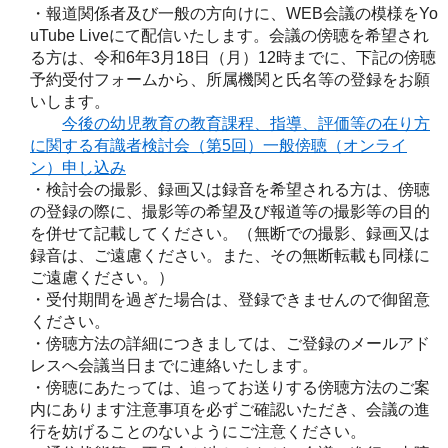
・報道関係者及び一般の方向けに、WEB会議の模様をYo
uTube Liveにて配信いたします。会議の傍聴を希望され
る方は、令和6年3月18日（月）12時までに、下記の傍聴
予約受付フォームから、所属機関と氏名等の登録をお願
いします。
今後の幼児教育の教育課程、指導、評価等の在り方
に関する有識者検討会（第5回）一般傍聴（オンライ
ン）申し込み
・検討会の撮影、録画又は録音を希望される方は、傍聴
の登録の際に、撮影等の希望及び報道等の撮影等の目的
を併せて記載してください。（無断での撮影、録画又は
録音は、ご遠慮ください。また、その無断転載も同様に
ご遠慮ください。）
・受付期間を過ぎた場合は、登録できませんので御留意
ください。
・傍聴方法の詳細につきましては、ご登録のメールアド
レスへ会議当日までに連絡いたします。
・傍聴にあたっては、追ってお送りする傍聴方法のご案
内にあります注意事項を必ずご確認いただき、会議の進
行を妨げることのないようにご注意ください。