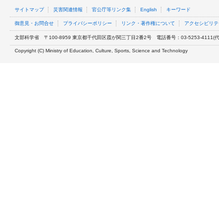
サイトマップ
災害関連情報
官公庁等リンク集
English
キーワード
御意見・お問合せ
プライバシーポリシー
リンク・著作権について
アクセシビリテ
文部科学省
〒100-8959 東京都千代田区霞が関三丁目2番2号
電話番号：03-5253-4111(代表
Copyright (C) Ministry of Education, Culture, Sports, Science and Technology