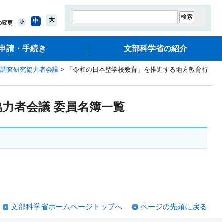
大
中
小
の変更
申請・手続き
文部科学省の紹介
た調査研究協力者会議
> 「令和の日本型学校教育」を推進する地方教育行
力者会議 委員名簿一覧
文部科学省ホームページトップへ
ページの先頭に戻る