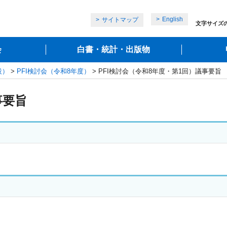
English
サイトマップ
文字サイズ
会
白書・統計・出版物
設）
>
PFI検討会（令和8年度）
> PFI検討会（令和8年度・第1回）議事要旨
事要旨