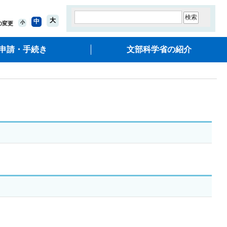
大
中
小
の変更
申請・手続き
文部科学省の紹介