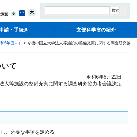
大
中
小
の変更
申請・手続き
文部科学省の紹介
和6年度～）
> 今後の国立大学法人等施設の整備充実に関する調査研究協
ついて
令和6年5月22日
法人等施設の整備充実に関する調査研究協力者会議決定
関し、必要な事項を定める。