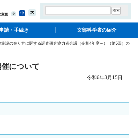
大
中
小
の変更
申請・手続き
文部科学省の紹介
校施設の在り方に関する調査研究協力者会議（令和4年度～）（第5回）の
開催について
令和6年3月15日
。