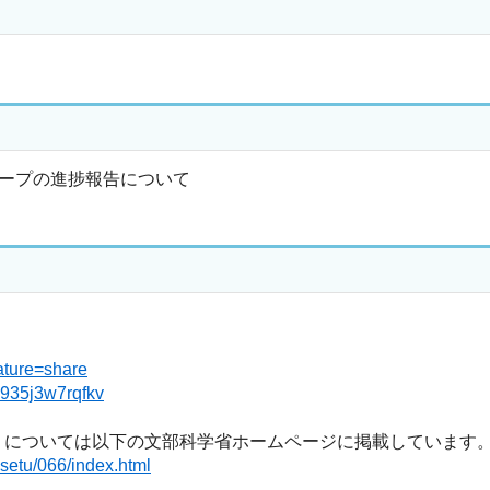
ープの進捗報告について
ature=share
a935j3w7rqfkv
ついては以下の文部科学省ホームページに掲載しています
setu/066/index.html