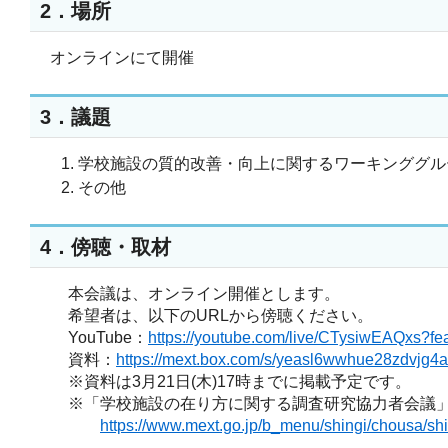
2．場所
オンラインにて開催
3．議題
学校施設の質的改善・向上に関するワーキンググル
その他
4．傍聴・取材
本会議は、オンライン開催とします。
希望者は、以下のURLから傍聴ください。
YouTube：
https://youtube.com/live/CTysiwEAQxs?fe
資料：
https://mext.box.com/s/yeasl6wwhue28zdvjg4
※資料は3月21日(木)17時までに掲載予定です。
※「学校施設の在り方に関する調査研究協力者会議」に
https://www.mext.go.jp/b_menu/shingi/chousa/shi