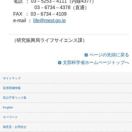
電話 ： 03－5253－4111（内線4377）
03－6734－4378（直通）
FAX ： 03－6734－4109
e-mail ：
life@mext.go.jp
（研究振興局ライフサイエンス課）
ページの先頭に戻る
文部科学省ホームページトップへ
サイトマップ
災害関連情報
官公庁等リンク集
English
キーワード
御意見・お問合せ