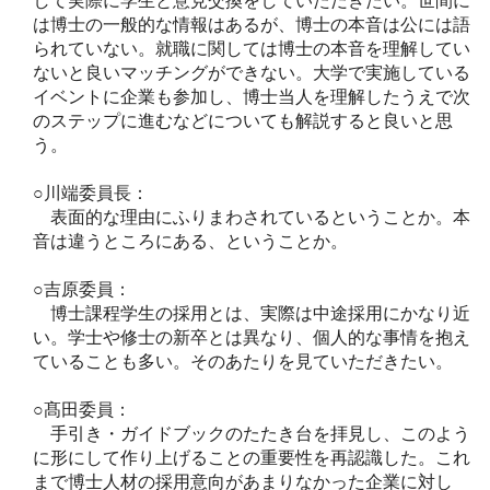
して実際に学生と意見交換をしていただきたい。世間に
は博士の一般的な情報はあるが、博士の本音は公には語
られていない。就職に関しては博士の本音を理解してい
ないと良いマッチングができない。大学で実施している
イベントに企業も参加し、博士当人を理解したうえで次
のステップに進むなどについても解説すると良いと思
う。
○川端委員長：
表面的な理由にふりまわされているということか。本
音は違うところにある、ということか。
○吉原委員：
博士課程学生の採用とは、実際は中途採用にかなり近
い。学士や修士の新卒とは異なり、個人的な事情を抱え
ていることも多い。そのあたりを見ていただきたい。
○髙田委員：
手引き・ガイドブックのたたき台を拝見し、このよう
に形にして作り上げることの重要性を再認識した。これ
まで博士人材の採用意向があまりなかった企業に対し