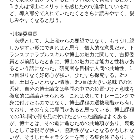
B さんは博士にメリットを感じたので進学しているな
ど、導入部分で入れていただくとさらに読みやすく、親
しみやすくなると思う。
○川端委員長：
表現として、大上段からの要望ではなく、もう少し親
しみやすい形にできればと思う。個人的な意見だが、ト
ランスファラブルスキルや博士の魅力に関して、吉原委
員と以前話したときに、博士の魅力には能力と性格があ
るという話になった。研究者を目指す人間の共通性、1
つ目限りなく好奇心が強い、ひたすら探究する。2つ
目、土日をいとわない情熱、3つ目は大きい意味での体
系化、自分の博士論文は学問の中での位置づけと意味を
徹底的に議論させられる。これは決してトレーニングで
身に付けたものではなく、博士課程の選抜段階から有し
ており、そのうえに専門があると思っている。博士課程
での3年間で何を見に付けたといった議論はよくある
が、博士とは、その道に進むための共通項があり、裏返
しとしては視野が狭い、協調性がないとなるかもしれな
いが、そうしたキャラクターを有する集合体であり、そ