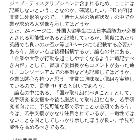
ジョブ・ディスクリプションに含まれるため、ここには
記載しないということなのか、確認したい。PR 内容は
非常に外形的なので、「博士人材の活躍状況」の中で企
業が求める人材像を示してはどうか。
また、24 ページに、外国人留学生には日本語能力が必要
とされる可能性があると記載しているが、就職にあたり
英語でも良いのか否か等は8ページにも記載する必要が
あろう。細かい点は後程指摘するが、論点の中にある、
「企業や大学が行動を起こしやすくなるように追記すべ
き内容」として、冒頭で委員長からコメントがあった通
り、コンソーシアムでの事例なども記載してはどうか。
企業は関心を持つと思う。非常に興味深い取組を実施し
ているので、是非PR すると良いであろう。
論点の中にある、「国が取り組むべきこと」として、
若手研究者支援を今後も継続して取り組む点を、若手研
究者向けに、予見可能な形で示すことが必須であろう。
今は、若手支援がかなり注目されているが、一過性では
ないことを国としてしっかり示したほうが良い。予見可
能性を高めるべきである。