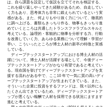
は、自ら課題を設定して仮説を立ててそれを検証する、
これを繰り返しやってきた経験があるため、自走してい
く力もあり、思考体力も非常に鍛えられているという実
感がある。また、何よりもやり抜く力について、徹底的
に調べ上げる、書類もきっちり作る、物事もきっちり進
めていくところは共通したトランスファラブルスキルと
考えている。論理的・客観的に物事を分析する力、行動
を改善していく力、あらゆる業務について理解・学習が
早い、こういったところが博士人材の新卒の特徴と実感
している。
ディープテックスタートアップにおける博士人材の活
躍について。博士人材が活躍する場として、今後ディー
プテックスタートアップがかなり有望であると考えてい
る。現在国を挙げてディープテックスタートアップを支
援する流れがある中で、ここ10 年で一気に質の高いディ
ープテックスタートアップが生まれてきている。また、
そういった企業に投資をするファンドは、我々以外にも
たくさん出てきているため、ディープテックスタートア
ップが悪くない報酬で人材を採用できる状況にますます
進むと考えている。