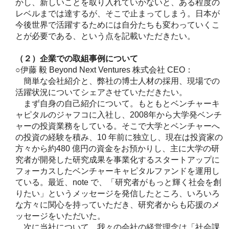
かし、新しいことを取り入れていかないと、ある程度の
レベルまでは達するが、そこで止まってしまう。日本が
今後世界で活躍するためには自分たちも変わっていくこ
とが必要である、という点を記載いただきたい。
（２）企業での取組事例について
○伊藤 毅 Beyond Next Ventures 株式会社 CEO：
簡単な会社紹介と、弊社の博士人材の採用、現場での
活躍状況についてシェアさせていただきたい。
まず自身の自己紹介について。もともとベンチャーキ
ャピタルのジャフコに入社し、2008年から大学発ベンチ
ャーの投資業務をしている。そこで大学とベンチャーへ
の投資の経験を積み、10 年前に独立し、現在は投資家の
方々から約480 億円の資金をお預かりし、主に大学の研
究者が開発した研究成果を事業化するスタートアップに
フォーカスしたベンチャーキャピタルファンドを運用し
ている。最近、note で、「研究者がもっと輝く社会を創
りたい」というメッセージを発信したところ、いろいろ
な方々に関心を持っていただき、研究者からも応援のメ
ッセージをいただいた。
次に当社について。我々の会社の経営理念は「社会課