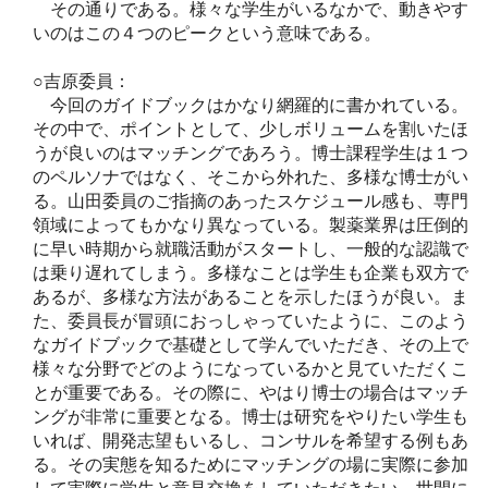
その通りである。様々な学生がいるなかで、動きやす
いのはこの４つのピークという意味である。
○吉原委員：
今回のガイドブックはかなり網羅的に書かれている。
その中で、ポイントとして、少しボリュームを割いたほ
うが良いのはマッチングであろう。博士課程学生は１つ
のペルソナではなく、そこから外れた、多様な博士がい
る。山田委員のご指摘のあったスケジュール感も、専門
領域によってもかなり異なっている。製薬業界は圧倒的
に早い時期から就職活動がスタートし、一般的な認識で
は乗り遅れてしまう。多様なことは学生も企業も双方で
あるが、多様な方法があることを示したほうが良い。ま
た、委員長が冒頭におっしゃっていたように、このよう
なガイドブックで基礎として学んでいただき、その上で
様々な分野でどのようになっているかと見ていただくこ
とが重要である。その際に、やはり博士の場合はマッチ
ングが非常に重要となる。博士は研究をやりたい学生も
いれば、開発志望もいるし、コンサルを希望する例もあ
る。その実態を知るためにマッチングの場に実際に参加