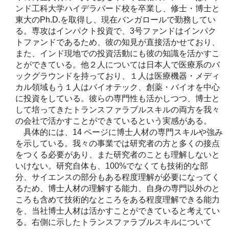
ンド工科大学ハイデラバード校を卒業し、修士・博士と
東大のPh.D.を取得し、現在バンガロールで勤務してい
る。専攻はインパクト投資で、3号ファンドはインパク
トファンドであるため、彼の知見が直接活かせており、
また、インド現地での投資活動にも彼の知識を活かすこ
とができている。他２人については日本人で医療系のバ
ックグラウンドを持っており、１人は医療機器・メディ
カル領域もう１人はバイオテック、創薬・バイオを中心
に投資をしている。彼らの専門性も活かしつつ、博士と
して培ってきたトランスファラブルスキルの両方を我々
の会社で活かすことができているという実感がある。
具体的には、14 ページに博士人材の専門スキルや強み
を示している。我々の事業では研究者の方と多くの接点
をつくる必要があり、また研究者のことも理解しないと
いけない。研究自体も、100%でなくても技術的な部
分、サイエンスの部分もある程度理解が必要になってく
るため、博士人材の理解する能力、自身の専門以外のと
ころも含めて技術的なところをある程度理解できる能力
を、当社博士人材は活かすことができていると考えてい
る。右側に示したトランスファラブルスキルについて