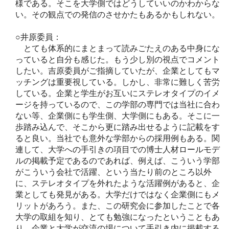
様である。そこを大学側ではどうしていいのかわからな
い。その観点での発信のさせかたもあるかもしれない。
○井原委員：
とても体系的にまとまって読みごたえのある中身にな
っていると自分も感じた。もう少し別の視点でコメント
したい。吉原委員がご指摘していたが、企業としてもマ
ッチングは重要視している。しかし、非常に難しく苦労
している。企業と学生がお互いにステレオタイプのイメ
ージを持っているので、この学部の専門では当社に合わ
ない等、企業側にも学生側、大学側にもある。そこに一
歩踏み込んで、そこから更に踏み出せるように記載をす
ると良い。当社でも意外な学部からの採用例もある。関
連して、大学への手引きの項目での博士人材ロールモデ
ルの掲載予定であるのであれば、例えば、こういう学部
がこういう会社で活躍、という当たり前のところ以外
に、ステレオタイプを外れたような活躍例があると、企
業としても発見がある。大学だけではなく企業側にもメ
リットがあろう。また、この研究会に参加したことで各
大学の取組を知り、とても勉強になったということもあ
り、企業と大学が交流の場について手引き内に掲載する