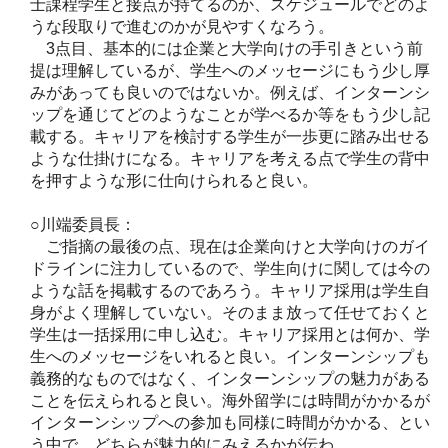
士課程学生と接点が持てるのか、スケジュールでどのよ
うな段取りで進むのかが見やすくなろう。
3点目、基本的には企業と大学向けの手引きという前
提は理解しているが、学生へのメッセージにもう少し厚
みがあっても良いのではないか。例えば、インターンシ
ップを通じてどのようなことが学べるか等をもう少し記
載する。キャリアを検討する学生が一歩更に踏み出せる
ような仕掛けになる。キャリアを考える点で学生の背中
を押すような形に仕向けられると良い。
○川端委員長：
ご指摘の最後の点、現在は企業向けと大学向けのガイ
ドラインに注力しているので、学生向けに関しては今の
ような話を掲載するのであろう。キャリア採用は学生自
身がよく理解していない。そのまま放って任せておくと
学生は一括採用に申し込む。キャリア採用とは何か、学
生へのメッセージをいれると良い。インターンシップも
義務的なものではなく、インターンシップの魅力がある
ことを伝えられると良い。海外留学には時間がかかるが
インターンシップへの参加も同様に時間がかかる、とい
う中で、どちらが魅力的にみえるかが伝わ