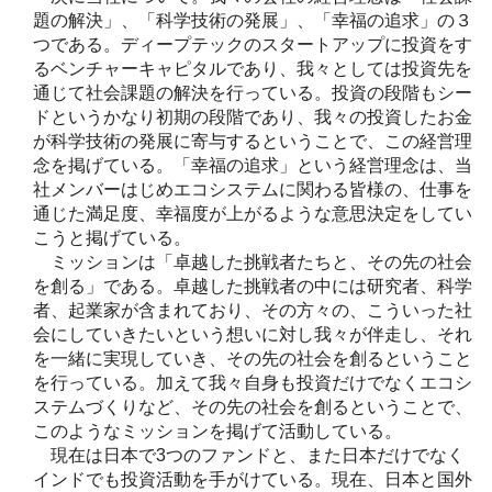
題の解決」、「科学技術の発展」、「幸福の追求」の３
つである。ディープテックのスタートアップに投資をす
るベンチャーキャピタルであり、我々としては投資先を
通じて社会課題の解決を行っている。投資の段階もシー
ドというかなり初期の段階であり、我々の投資したお金
が科学技術の発展に寄与するということで、この経営理
念を掲げている。「幸福の追求」という経営理念は、当
社メンバーはじめエコシステムに関わる皆様の、仕事を
通じた満足度、幸福度が上がるような意思決定をしてい
こうと掲げている。
ミッションは「卓越した挑戦者たちと、その先の社会
を創る」である。卓越した挑戦者の中には研究者、科学
者、起業家が含まれており、その方々の、こういった社
会にしていきたいという想いに対し我々が伴走し、それ
を一緒に実現していき、その先の社会を創るということ
を行っている。加えて我々自身も投資だけでなくエコシ
ステムづくりなど、その先の社会を創るということで、
このようなミッションを掲げて活動している。
現在は日本で3つのファンドと、また日本だけでなく
インドでも投資活動を手がけている。現在、日本と国外