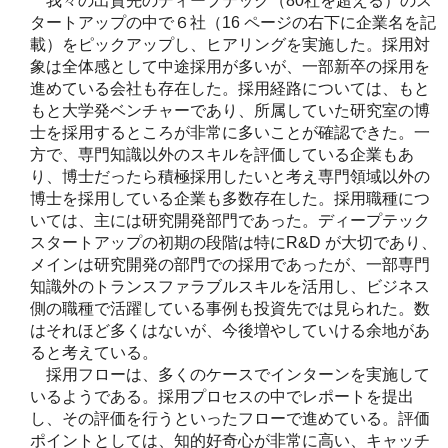
我々の出資先のディープテック（80社を超える）のス
タートアップの中で６社（16 ページの右下に企業名を記
載）をピックアップし、ヒアリングを実施した。採用対
象は全体感として中途採用が多いが、一部新卒の採用を
進めている会社も存在した。採用経路については、もと
もと大学発ベンチャーであり、所属していた研究室の博
士を採用するところが非常に多いことが確認できた。一
方で、専門知識以外のスキルを評価している企業もあ
り、博士だったら積極採用したいと考え専門領域以外の
博士を採用している企業も多数存在した。採用職種につ
いては、主には研究開発部門であった。ディープテック
スタートアップの初期の段階は特にR&D が大切であり、
メインは研究開発の部門での採用であったが、一部専門
知識外のトランスファラブルスキルを活用し、ビジネス
側の職種で活躍している事例も投資先では見られた。数
はそれほど多くはないが、今後増やしていける余地があ
ると考えている。
採用フローは、多くのケースでインターンを実施して
いるようである。採用プロセスの中でレポートを提出
し、その評価を行うといったフローで進めている。評価
ポイントとしては、知的好奇心が非常に高い、キャッチ