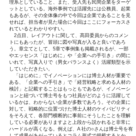
理系としていること、また、受入先も民間企業をターゲ
ットとしている。海外事例では活躍先には公務員、起業
もあるが、その全体像の中で今回は企業であることを見
せれば、担当者が見た場合に今回はここにフォーカスさ
れているとわかりやすい。
2点目、レイアウトに関して、髙田委員からのコメン
トにもあったが、冒頭に図や写真が入ると良いであろ
う。章立てとして、5章で事例集も掲載されるが、一部
やエッセンス「はじめに」や「企業への手引き」の間に
いれて、写真入りで（男女バランスよく）活躍類型を示
していただきたい。
「はじめに」でイノベーションには博士人材が重要で
ある、「企業への手引き」で「経営戦略と求める人材の
検討」と記載することはもっともであるが、イノベーシ
ョンと紐づいて博士号をもつ社員がどのように活躍して
いるかは、わからない企業が多数であろう。その企業に
対して、戦略的に位置づけた博士人材のケイパビリティ
をそろえて、各部門横断的に事前にそうしたことを理解
している必要がありますよと上段から説かれると非常に
ハードルが高くなる。例えば、A 社の○さんは博士号を有
して成果があがっているとコラム形式で掲載するとか、