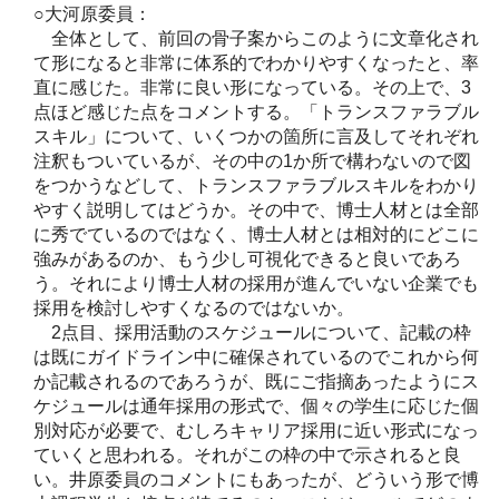
○大河原委員：
全体として、前回の骨子案からこのように文章化され
て形になると非常に体系的でわかりやすくなったと、率
直に感じた。非常に良い形になっている。その上で、3
点ほど感じた点をコメントする。「トランスファラブル
スキル」について、いくつかの箇所に言及してそれぞれ
注釈もついているが、その中の1か所で構わないので図
をつかうなどして、トランスファラブルスキルをわかり
やすく説明してはどうか。その中で、博士人材とは全部
に秀でているのではなく、博士人材とは相対的にどこに
強みがあるのか、もう少し可視化できると良いであろ
う。それにより博士人材の採用が進んでいない企業でも
採用を検討しやすくなるのではないか。
2点目、採用活動のスケジュールについて、記載の枠
は既にガイドライン中に確保されているのでこれから何
か記載されるのであろうが、既にご指摘あったようにス
ケジュールは通年採用の形式で、個々の学生に応じた個
別対応が必要で、むしろキャリア採用に近い形式になっ
ていくと思われる。それがこの枠の中で示されると良
い。井原委員のコメントにもあったが、どういう形で博