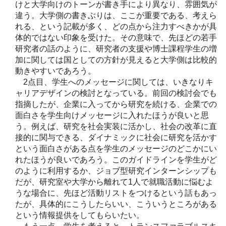
けと大学向けのトーンが書き手により異なり、雰囲気が
違う。大学側の書きぶりは、ここが重要である、考えら
れる、という記載が多く、どの点から注力すべきかが具
体的ではない印象を受けた。その意味で、先ほどの若手
研究者の話のように、研究者の支援や博士課程学生の増
加に関しては国としての方針が見えると大学側は比較的
動きやすいであろう。
2点目、学生へのメッセージに関しては、いきなりキ
ャリアデザインの検討となっている。前回の検討会でも
指摘したが、企業に入ってから研究を続ける、企業での
面白さを学生向けメッセージに入れたほうが良いと思
う。例えば、研究を社会実装に活かし、社会の改革に直
接的に関与できる、ダイナミックに社会に研究を活かす
という面白さがある点を学生のメッセージのどこかにい
れたほうが良いであろう。このガイドラインを学生がど
のように利用するか、ジョブ型研究インターンシップも
だが、研究室や大学から離れて1人で就職活動に悩むよ
うな場合に、先ほど活動リストをつけるという話もあっ
たが、具体的にこうしたらいい、こういうところがある
という情報提供をしてもらいたい。