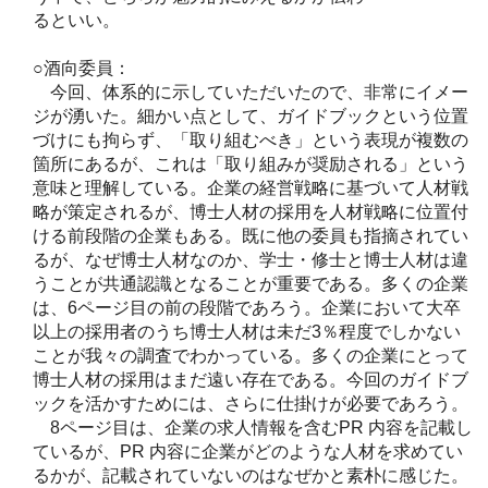
るといい。
○酒向委員：
今回、体系的に示していただいたので、非常にイメー
ジが湧いた。細かい点として、ガイドブックという位置
づけにも拘らず、「取り組むべき」という表現が複数の
箇所にあるが、これは「取り組みが奨励される」という
意味と理解している。企業の経営戦略に基づいて人材戦
略が策定されるが、博士人材の採用を人材戦略に位置付
ける前段階の企業もある。既に他の委員も指摘されてい
るが、なぜ博士人材なのか、学士・修士と博士人材は違
うことが共通認識となることが重要である。多くの企業
は、6ページ目の前の段階であろう。企業において大卒
以上の採用者のうち博士人材は未だ3％程度でしかない
ことが我々の調査でわかっている。多くの企業にとって
博士人材の採用はまだ遠い存在である。今回のガイドブ
ックを活かすためには、さらに仕掛けが必要であろう。
8ページ目は、企業の求人情報を含むPR 内容を記載し
ているが、PR 内容に企業がどのような人材を求めてい
るかが、記載されていないのはなぜかと素朴に感じた。