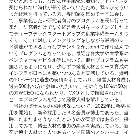
たいと思っても、なかなか事業化の適切なアドバイスを
受けられない時代が長く続いていたため、我々がそうい
った経験を持っている方、専門家を集めて一堂に会し
て、事業化したい研究者向けのプログラムを長年行って
来た。研究者だけでなく経営者人材をマッチングした上
でディープテックスタートアップの創業準備チームをつ
くり、そこに対してメンタリングをしながら最初のシー
ド調達ができるようなプランを２か月かけて作り込んで
いくプログラムとなっている。最近は各大学や大学系の
ベンチャーキャピタル等において、似たプログラムも実
施されるようになり、少しずつ経営人材とシーズ育成の
インフラが日本にも整いつつあると実感している。資料
の10 ページに過去の実績を示しており、経営人材育成も
過去500名の方に参加いただいて、そのうち10%の50名
の方がCEO になられたり、CXO として転職されたり
と、本プログラムを通じて経営人材を輩出している。
当社の博士人材の採用状況について。2022年に新卒採
用を開始し、新卒採用した３名全員が博士であった。当
時、たまたまそうなったというのが実態ではあるが、採
用してみて、博士人材の能力の高さを実感している。新
卒の博士人材の１人であるインド国籍のメンバーは、イ