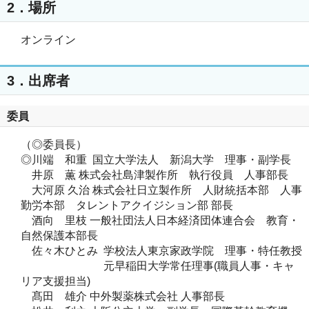
2．場所
オンライン
3．出席者
委員
（◎委員長）
◎川端 和重
国立大学法人 新潟大学 理事・副学長
井原 薫
株式会社島津製作所 執行役員 人事部長
大河原 久治
株式会社日立製作所 人財統括本部 人事
勤労本部 タレントアクイジション部 部長
酒向 里枝
一般社団法人日本経済団体連合会 教育・
自然保護本部長
佐々木ひとみ
学校法人東京家政学院 理事・特任教授
元早稲田大学常任理事(職員人事・キャ
リア支援担当)
髙田 雄介
中外製薬株式会社 人事部長