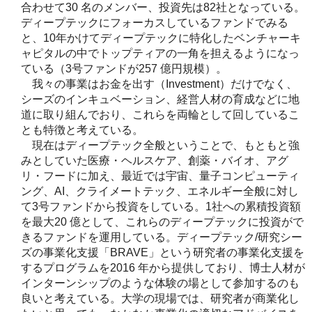
合わせて30 名のメンバー、投資先は82社となっている。
ディープテックにフォーカスしているファンドでみる
と、10年かけてディープテックに特化したベンチャーキ
ャピタルの中でトップティアの一角を担えるようになっ
ている（3号ファンドが257 億円規模）。
我々の事業はお金を出す（Investment）だけでなく、
シーズのインキュベーション、経営人材の育成などに地
道に取り組んでおり、これらを両輪として回しているこ
とも特徴と考えている。
現在はディープテック全般ということで、もともと強
みとしていた医療・ヘルスケア、創薬・バイオ、アグ
リ・フードに加え、最近では宇宙、量子コンピューティ
ング、AI、クライメートテック、エネルギー全般に対し
て3号ファンドから投資をしている。1社への累積投資額
を最大20 億として、これらのディープテックに投資がで
きるファンドを運用している。ディープテック/研究シー
ズの事業化支援「BRAVE」という研究者の事業化支援を
するプログラムを2016 年から提供しており、博士人材が
インターンシップのような体験の場として参加するのも
良いと考えている。大学の現場では、研究者が商業化し