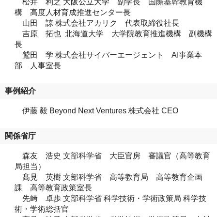
松井 利之
大阪公立大学 副学長 国際基幹教育機
構 高度人材育成推進センター長
山田 諒
株式会社アカリク 代表取締役社長
吉原 拓也
北海道大学 大学院教育推進機構 副機構
長
鷲田 学
株式会社サイバーエージェント AI事業本
部 人事室長
事例紹介
伊藤 毅 Beyond Next Ventures 株式会社 CEO
関係省庁
森友 浩史
文部科学省 大臣官房 審議官（高等教育
局担当）
髙見 英樹
文部科学省 高等教育局 高等教育企画
課 高等教育政策室長
先﨑 卓歩 文部科学省 科学技術・学術政策局 科学技
術・学術総括官