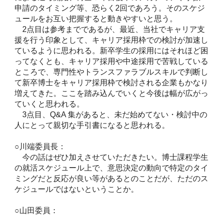
申請のタイミング等、恐らく2回であろう。そのスケジ
ュールをお互い把握すると動きやすいと思う。
2点目は参考までであるが、最近、当社でキャリア支
援を行う印象として、キャリア採用枠での検討が加速し
ているように思われる。新卒学生の採用にはそれほど困
ってなくとも、キャリア採用や中途採用で苦戦している
ところで、専門性やトランスファラブルスキルで判断し
て新卒博士をキャリア採用枠で検討される企業もかなり
増えてきた。ここを踏み込んでいくと今後は幅が広がっ
ていくと思われる。
3点目、Q&A 集があると、未だ始めてない・検討中の
人にとって親切な手引書になると思われる。
○川端委員長：
今の話はぜひ加えさせていただきたい。博士課程学生
の就活スケジュール上で、意思決定の動向で特定のタイ
ミングだと反応が良い等があるとのことだが、ただのス
ケジュールではないということか。
○山田委員：