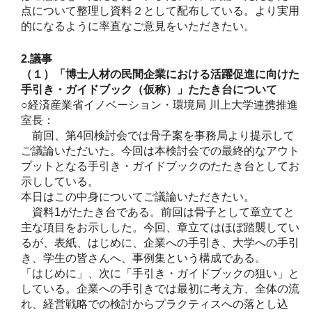
点について整理し資料２として配布している。より実用
的になるように率直なご意見をいただきたい。
2.議事
（１）「博士人材の民間企業における活躍促進に向けた
手引き・ガイドブック（仮称）」たたき台について
○経済産業省イノベーション・環境局 川上大学連携推進
室長：
前回、第4回検討会では骨子案を事務局より提示して
ご議論いただいた。今回は本検討会での最終的なアウト
プットとなる手引き・ガイドブックのたたき台としてお
示ししている。
本日はこの中身についてご議論いただきたい。
資料1がたたき台である。前回は骨子として章立てと
主な項目をお示しした。今回、章立てはほぼ踏襲してい
るが、表紙、はじめに、企業への手引き、大学への手引
き、学生の皆さんへ、事例集という構成である。
「はじめに」、次に「手引き・ガイドブックの狙い」と
している。企業への手引きでは最初に考え方、全体の流
れ、経営戦略での検討からプラクティスへの落とし込