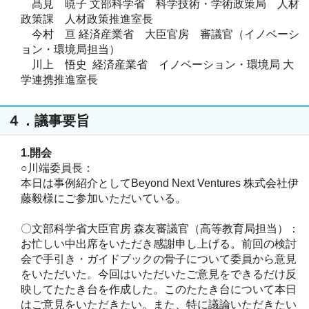
髙見 暁子
文部科学省 科学技術・学術政策局 人材
政策課 人材政策推進室長
今村 亘
経済産業省 大臣官房 審議官（イノベーシ
ョン・環境局担当）
川上 悟史
経済産業省 イノベーション・環境局 大
学連携推進室長
４．議事要旨
1.開会
○川端委員長：
本日は事例紹介としてBeyond Next Ventures 株式会社伊
藤毅様にご参加いただいている。
〇文部科学省大臣官房 森友審議官（高等教育局担当）：
お忙しい中出席をいただき感謝申し上げる。前回の検討
会で手引き・ガイドブックの骨子について委員から意見
をいただいた。今回はいただいたご意見をできるだけ反
映してたたき台を作成した。このたたき台について本日
はご意見をいただきたい。また、特に議論いただきたい