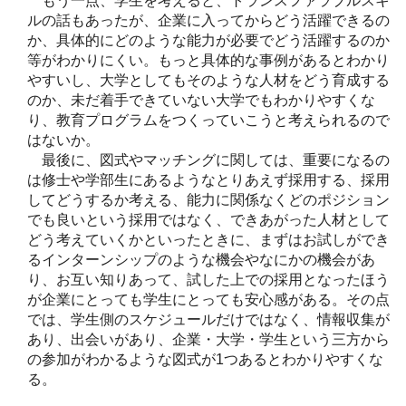
もう一点、学生を考えると、トランスファラブルスキ
ルの話もあったが、企業に入ってからどう活躍できるの
か、具体的にどのような能力が必要でどう活躍するのか
等がわかりにくい。もっと具体的な事例があるとわかり
やすいし、大学としてもそのような人材をどう育成する
のか、未だ着手できていない大学でもわかりやすくな
り、教育プログラムをつくっていこうと考えられるので
はないか。
最後に、図式やマッチングに関しては、重要になるの
は修士や学部生にあるようなとりあえず採用する、採用
してどうするか考える、能力に関係なくどのポジション
でも良いという採用ではなく、できあがった人材として
どう考えていくかといったときに、まずはお試しができ
るインターンシップのような機会やなにかの機会があ
り、お互い知りあって、試した上での採用となったほう
が企業にとっても学生にとっても安心感がある。その点
では、学生側のスケジュールだけではなく、情報収集が
あり、出会いがあり、企業・大学・学生という三方から
の参加がわかるような図式が1つあるとわかりやすくな
る。