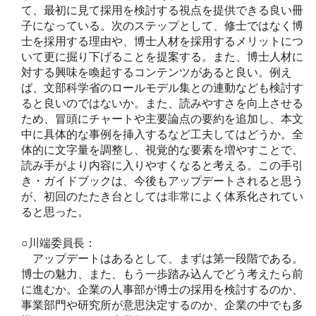
て、最初に見て採用を検討する視点を提供できる良い冊
子になっている。次のステップとして、修士ではなく博
士を採用する理由や、博士人材を採用するメリットにつ
いて更に掘り下げることを提案する。また、博士人材に
対する興味を喚起するコンテンツがあると良い。例え
ば、文部科学省のロールモデル集との連動なども検討す
ると良いのではないか。また、読みやすさを向上させる
ため、冒頭にチャートや主要論点の要約を追加し、本文
中に具体的な事例を挿入するなど工夫してはどうか。全
体的に文字量を調整し、視覚的な要素を増やすことで、
読み手がより内容に入りやすくなると考える。この手引
き・ガイドブックは、今後もアップデートされると思う
が、初回のたたき台としては非常によく体系化されてい
ると思った。
○川端委員長：
アップデートはあるとして、まずは第一段階である。
博士の魅力、また、もう一歩踏み込んでどう考えたら前
に進むか。企業の人事部が博士の採用を検討するのか、
事業部門や研究所が意思決定するのか、企業の中でも多