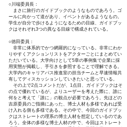
○川端委員長：
まさに旅行のガイドブックのようなものであろう。ゴ
ールに向かって道があり、イベントがあるようなもの。
学生が自分で歩けるようになるための目線、ガイドブッ
クはそれぞれ3つの異なる目線で構成されている。
○徳田委員：
非常に体系的でかつ網羅的になっている。非常にわか
りやすくアクションリストをアクターごとにまとめてい
ただいている。大学向けとして5章の事例集で企業に採
用実態が掲載し、手引きを参照することで理解できる。
大学内のキャリアパス推進室の担当チームと早速情報共
有してディスカッションしていきたいと思っている。
その上で2点コメントだが、1点目、ガイドブックはそ
の点で優れているが、よりユーザーを考えた際に、誰に
何をと考えて「誰に」の観点が必要であろう。先ほどの
吉原委員のご指摘にあった、博士人材も多様であれば受
け入れる側も多様である。その中で、今回のガイドブッ
クはストレートの理系の博士人材を想定しているのであ
ろう。全体の多様な博士人材の中で、今回はストレート