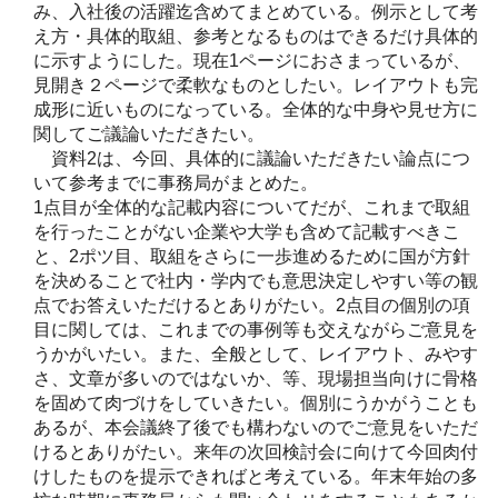
み、入社後の活躍迄含めてまとめている。例示として考
え方・具体的取組、参考となるものはできるだけ具体的
に示すようにした。現在1ページにおさまっているが、
見開き２ページで柔軟なものとしたい。レイアウトも完
成形に近いものになっている。全体的な中身や見せ方に
関してご議論いただきたい。
資料2は、今回、具体的に議論いただきたい論点につ
いて参考までに事務局がまとめた。
1点目が全体的な記載内容についてだが、これまで取組
を行ったことがない企業や大学も含めて記載すべきこ
と、2ポツ目、取組をさらに一歩進めるために国が方針
を決めることで社内・学内でも意思決定しやすい等の観
点でお答えいただけるとありがたい。2点目の個別の項
目に関しては、これまでの事例等も交えながらご意見を
うかがいたい。また、全般として、レイアウト、みやす
さ、文章が多いのではないか、等、現場担当向けに骨格
を固めて肉づけをしていきたい。個別にうかがうことも
あるが、本会議終了後でも構わないのでご意見をいただ
けるとありがたい。来年の次回検討会に向けて今回肉付
けしたものを提示できればと考えている。年末年始の多