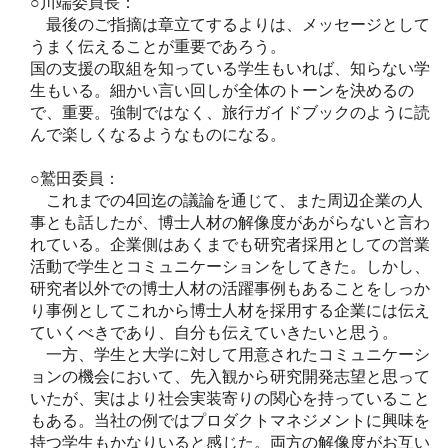
○川端委員長：
最後のご指摘は章立てするよりは、メッセージとして
うまく伝えることが重要であろう。
国の支援の取組を知っている学生もいれば、知らない学
生もいる。細かい言い回しが全体のトーンを決めるの
で、重要。強制ではなく、旅行ガイドブックのように読
んで楽しくなるようなものになる。
○鷲田委員：
これまでの4回迄の議論を通じて、また周辺企業の人
事とも話したが、博士人材の解像度があがらないと言わ
れている。企業側はあくまでも研究者採用としての営業
活動で学生とコミュニケーションをしてきた。しかし、
研究者以外での博士人材の活躍事例もあることをしっか
り事例としてこれから博士人材を採用する企業には伝え
ていくべきであり、自分も伝えていきたいと思う。
一方、学生と大学に対して用意されたコミュニケーシ
ョンの機会において、先入観から研究開発志望と思って
いたが、実はより社会実装寄りの関心を持っていること
もある。当社の例ではプロダクトマネジメントに興味を
持つ学生もかなりいると感じた。両方の解像度がお互い