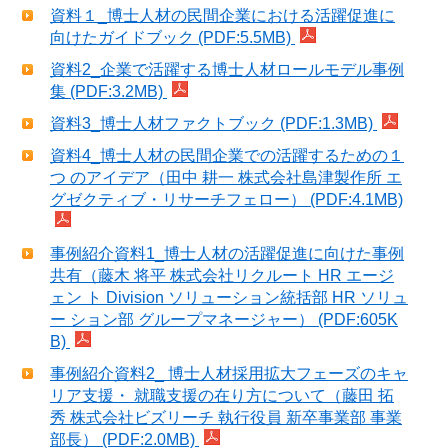
資料１_博士人材の民間企業における活躍促進に
向けたガイドブック (PDF:5.5MB)
資料2_企業で活躍する博士人材ロールモデル事例
集 (PDF:3.2MB)
資料3_博士人材ファクトブック (PDF:1.3MB)
資料4_博士人材の民間企業での活躍するための１
つ のアイデア（田中 耕一 株式会社島津製作所 エ
グゼクティブ・リサーチフェロー） (PDF:4.1MB)
事例紹介資料1_博士人材の活躍促進に向けた事例
共有（藤木 将平 株式会社リクルート HR エージ
ェン ト Division ソリューション統括部 HR ソリュ
ー ション部 グループマネージャー） (PDF:605K
B)
事例紹介資料2_ 博士人材採用拡大フェーズのキャ
リア支援・ 就職支援の在り方について（藤田 拓
秀 株式会社ビズリーチ 執行役員 新卒事業部 事業
部長） (PDF:2.0MB)