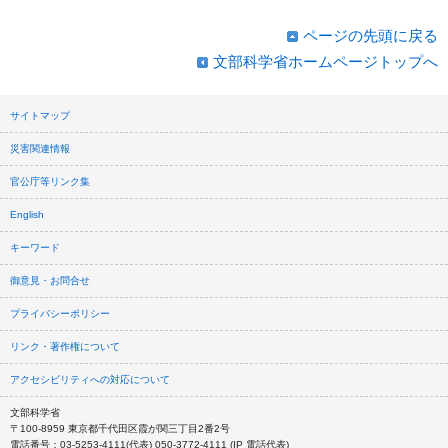
ページの先頭に戻る
文部科学省ホームページトップへ
サイトマップ
災害関連情報
官公庁等リンク集
English
キーワード
御意見・お問合せ
プライバシーポリシー
リンク・著作権について
アクセシビリティへの対応について
文部科学省
〒100-8959 東京都千代田区霞が関三丁目2番2号
電話番号：03-5253-4111(代表) 050-3772-4111 (IP 電話代表)