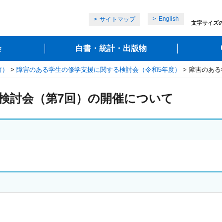
English
サイトマップ
文字サイズ
会
白書・統計・出版物
育）
>
障害のある学生の修学支援に関する検討会（令和5年度）
> 障害のあ
検討会（第7回）の開催について