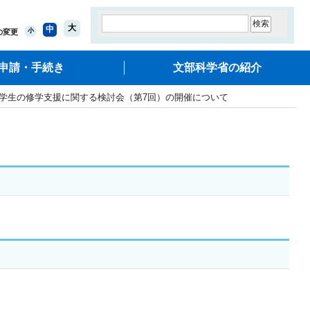
大
中
小
の変更
申請・手続き
文部科学省の紹介
る学生の修学支援に関する検討会（第7回）の開催について