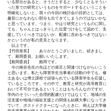
いる部分があると。そうだとすると、少なくともそうい
った形での研究というものをサポートするということを
明確化しないと、我々の今回の検討会の目的としては、
趣旨にかなわない部分も出てきてしまうのではないかな
と思っています。つまり、やはり研究というものに関し
ても、ちゃんとはっきりした位置づけをして認めて、支
援していくべきではないか、配慮に含めるべきではない
かというのが私の意見となります。
以上です。
【竹田座長】 ありがとうございました。続きまし
て、殿岡委員、お願いいたします。
【殿岡委員】 殿岡です。
今の南谷先生の先ほどの発言と関連づけながらいこう
と思います。私たち障害学生当事者の活動の中でも、修
士あるいは博士課程で頑張られている障害学生を応援し
ているところです。その中で、教育と研究が高等教育に
おいて不可分であるということはもちろんなのですが、
学内のそういった合理的配慮だけではなくて、地域の生
活支援や地域の福祉支援との関係も結構大事になってき
ていて、ポストドクターになったときに、例えば大学修
学支援事業が使えるのかとか、地域生活支援事業が使え