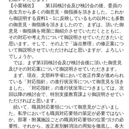
【小栗補佐】 第1回検討会及び検討会の後、委員の
先生方から多くの御意見・御指摘を頂きました。これか
ら御説明する資料1－1に反映しているもの以外にも多数
の御意見・御指摘を頂きましたので、まずは、頂いた御
意見・御指摘を簡潔に御紹介させていただくとともに、
その対応や考え方について御説明させていただきたいと
思います。そして、その上で「論点整理」の修正案につ
いて御説明させていただければと思いますが、よろしい
でしょうか。
では、まず第1回検討会及び検討会後に頂いた御意見
及びその対応案について御説明させていただきます。
まず、現在、文部科学省において改正作業が進められ
ている「対応指針」の進行状況等について御意見を頂き
ました。「対応指針」の進行状況等につきましては、次
回以降の検討会で、特別支援教育課より御説明させてい
ただければと思います。
続いて、職員対応要領について御意見がございまし
た。私学においても職員対応要領の策定が必要ではない
か。部署・附属施設ごとの職員対応要領の位置づけの必
要性。それから、改正差別解消法の周知を徹底し、各大