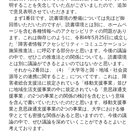
明することを失念していた点がございましたので、追加
で意見表明させていただきます。
まず1番目です。読書環境の整備については先ほど御
回答いただいたのですが、読書環境とは別に、ホームペ
ージを含む各種情報へのアクセシビリティの問題があり
ます。これは御存じのように、令和4年5月25日に成立し
た「障害者情報アクセシビリティ・コミュニケーション
施策推進法」に呼応する部分かと思います。今後の議論
の中で、ぜひこの推進法との関係についても、読書環境
とは別に議論ができるとよいのではないかと思います。
それから2番目は、（4）「大学等と国・地域・社会資
源等との連携に関すること」についてです。これは、障
害者総合支援法に規定されている「移動支援事業」並び
に地域生活支援事業の中に規定されている「意思疎通支
援事業」の2つの事業との関係の検討を含むという意味
を含んで書いていただいたのだと思います。移動支援事
業と意思疎通支援事業の2つの事業は、大学における修
学ととても密接な関係があると思いますので、今後の議
論の中で、ぜひ議論を深めていくことができるとよいと
考えております。