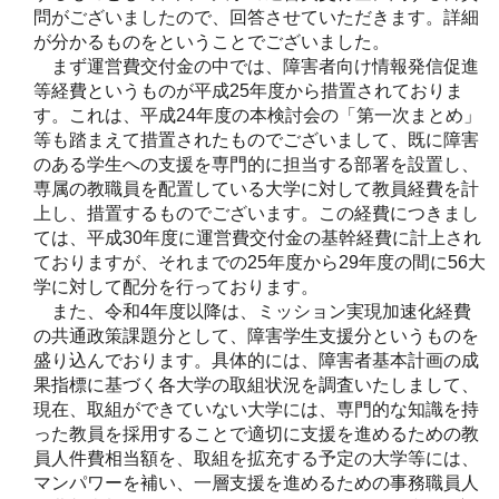
問がございましたので、回答させていただきます。詳細
が分かるものをということでございました。
まず運営費交付金の中では、障害者向け情報発信促進
等経費というものが平成25年度から措置されておりま
す。これは、平成24年度の本検討会の「第一次まとめ」
等も踏まえて措置されたものでございまして、既に障害
のある学生への支援を専門的に担当する部署を設置し、
専属の教職員を配置している大学に対して教員経費を計
上し、措置するものでございます。この経費につきまし
ては、平成30年度に運営費交付金の基幹経費に計上され
ておりますが、それまでの25年度から29年度の間に56大
学に対して配分を行っております。
また、令和4年度以降は、ミッション実現加速化経費
の共通政策課題分として、障害学生支援分というものを
盛り込んでおります。具体的には、障害者基本計画の成
果指標に基づく各大学の取組状況を調査いたしまして、
現在、取組ができていない大学には、専門的な知識を持
った教員を採用することで適切に支援を進めるための教
員人件費相当額を、取組を拡充する予定の大学等には、
マンパワーを補い、一層支援を進めるための事務職員人