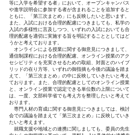
等に入学を希望する者」において、オープンキャンパス
や進学説明会に参加する者が含まれることを追加すると
ともに、「第三次まとめ」にも反映したいと思います。
また、入試における合理的配慮につきましても、私学の
入試の多様性に言及しつつ、いずれの入試においても合
理的配慮を適切に実施する旨を明記することとしてはど
うかと考えております。
オンラインによる授業に関する御意見につきまして、
通信制課程における合理的配慮、オンライン授業のアク
セシビリティを充実させるための取組、対面とのハイブ
リッドの在り方等、いずれの御指摘も今後の議論を踏ま
えて、「第三次まとめ」の中に反映していきたいと考え
ております。また、合理的配慮としてのオンライン授業
と、オンライン授業で認定できる単位数の上限について
は、一度、文部科学省でも考え方を整理したいと考えて
おります。
専門人材の育成に関する御意見につきましては、検討
会での議論を踏まえて「第三次まとめ」に反映していき
たいと考えます。
就職支援や地域との連携に関しましても、委員の先生