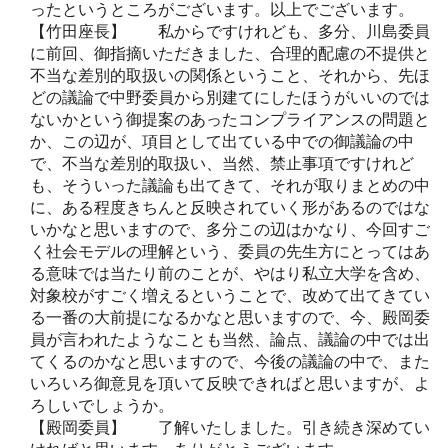
ったというところがございます。以上でございます。
【竹田座長】 私からですけれども、多分、川島委員
に前回、御指摘いただきました、合理的配慮の不提供と
不当な差別的取扱いの関係ということ、それから、先ほ
どの議論で中野委員から別建てにしたほうがいいのでは
ないかという御提案のあったコンプライアンスの問題と
か、この辺が、項目として出ている中での御議論の中
で、不当な差別的取扱い、当然、禁止事項ですけれど
も、そういった議論も出てきて、それが取りまとめの中
に、ある程度きちんと反映されていく形があるのではな
いかなと思いますので、多分この辺はかなり、今回すご
く社会モデルの理解という、委員の先生方にとってはあ
る意味では当たり前のことが、やはり私立大学を含め、
対象校がすごく増えるということで、改めて出てきてい
る一番の大前提になるかなと思いますので、今、殿岡委
員が言われたようなことも当然、論点、議論の中では出
てくるのかなと思いますので、今後の議論の中で、また
いろいろ御意見を頂いて反映できればと思いますが、よ
ろしいでしょうか。
【殿岡委員】 了解いたしました。引き続き深めてい