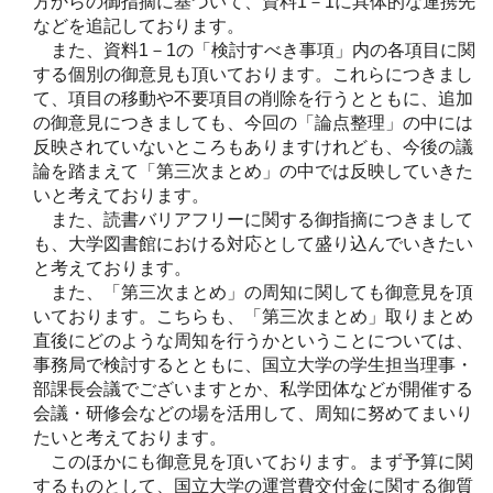
方からの御指摘に基づいて、資料1－1に具体的な連携先
などを追記しております。
また、資料1－1の「検討すべき事項」内の各項目に関
する個別の御意見も頂いております。これらにつきまし
て、項目の移動や不要項目の削除を行うとともに、追加
の御意見につきましても、今回の「論点整理」の中には
反映されていないところもありますけれども、今後の議
論を踏まえて「第三次まとめ」の中では反映していきた
いと考えております。
また、読書バリアフリーに関する御指摘につきまして
も、大学図書館における対応として盛り込んでいきたい
と考えております。
また、「第三次まとめ」の周知に関しても御意見を頂
いております。こちらも、「第三次まとめ」取りまとめ
直後にどのような周知を行うかということについては、
事務局で検討するとともに、国立大学の学生担当理事・
部課長会議でございますとか、私学団体などが開催する
会議・研修会などの場を活用して、周知に努めてまいり
たいと考えております。
このほかにも御意見を頂いております。まず予算に関
するものとして、国立大学の運営費交付金に関する御質