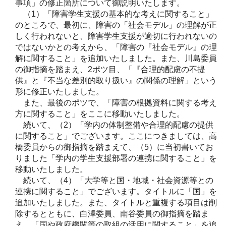
事項」の修正箇所について御説明いたします。
（1）「障害学生支援の基本的な考えに関すること」
のところで、最初に、障害の「社会モデル」の理解が正
しく行われないと、障害学生支援が適切に行われないの
ではないかとの考えから、「障害の『社会モデル』の理
解に関すること」を追加いたしました。また、川島委員
の御指摘を踏まえ、2ポツ目、「『合理的配慮の不提
供』と『不当な差別的取り扱い』の関係の理解」という
形に修正いたしました。
また、最後のポツで、「障害の根拠資料に関する考え
方に関すること」をここに移動いたしました。
続いて、（2）「学内の体制整備や合理的配慮の提供
に関すること」でございます。ここにつきましては、高
橋委員からの御指摘を踏まえて、（5）に当初書いてお
りました「学内の学生支援部署の連携に関すること」を
移動いたしました。
続いて、（4）「大学等と国・地域・社会資源等との
連携に関すること」でございます。タイトルに「国」を
追加いたしました。また、タイトルと重複する項目は削
除するとともに、白澤委員、南谷委員の御指摘を踏ま
え、「国や政府機関等の取組の活用に関すること」を追