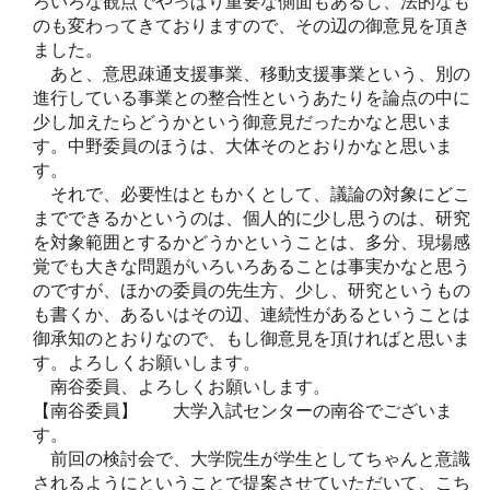
ろいろな観点でやっぱり重要な側面もあるし、法的なも
のも変わってきておりますので、その辺の御意見を頂き
ました。
あと、意思疎通支援事業、移動支援事業という、別の
進行している事業との整合性というあたりを論点の中に
少し加えたらどうかという御意見だったかなと思いま
す。中野委員のほうは、大体そのとおりかなと思いま
す。
それで、必要性はともかくとして、議論の対象にどこ
までできるかというのは、個人的に少し思うのは、研究
を対象範囲とするかどうかということは、多分、現場感
覚でも大きな問題がいろいろあることは事実かなと思う
のですが、ほかの委員の先生方、少し、研究というもの
も書くか、あるいはその辺、連続性があるということは
御承知のとおりなので、もし御意見を頂ければと思いま
す。よろしくお願いします。
南谷委員、よろしくお願いします。
【南谷委員】 大学入試センターの南谷でございま
す。
前回の検討会で、大学院生が学生としてちゃんと意識
されるようにということで提案させていただいて、こち