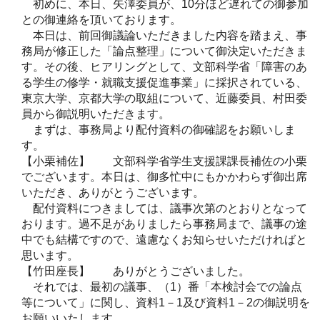
初めに、本日、矢澤委員が、10分ほど遅れての御参加
との御連絡を頂いております。
本日は、前回御議論いただきました内容を踏まえ、事
務局が修正した「論点整理」について御決定いただきま
す。その後、ヒアリングとして、文部科学省「障害のあ
る学生の修学・就職支援促進事業」に採択されている、
東京大学、京都大学の取組について、近藤委員、村田委
員から御説明いただきます。
まずは、事務局より配付資料の御確認をお願いしま
す。
【小栗補佐】 文部科学省学生支援課課長補佐の小栗
でございます。本日は、御多忙中にもかかわらず御出席
いただき、ありがとうございます。
配付資料につきましては、議事次第のとおりとなって
おります。過不足がありましたら事務局まで、議事の途
中でも結構ですので、遠慮なくお知らせいただければと
思います。
【竹田座長】 ありがとうございました。
それでは、最初の議事、（1）番「本検討会での論点
等について」に関し、資料1－1及び資料1－2の御説明を
お願いいたします。