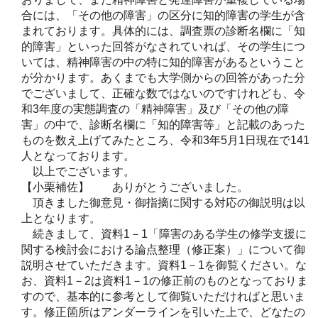
合には、「その他の障害」の区分に知的障害の学生が含
まれております。具体的には、調査票の診断名欄に「知
的障害」といった回答がなされていれば、その学生につ
いては、精神障害の中の特に知的障害があるということ
が分かります。あくまでも大学側からの回答があった分
でございまして、正確な数ではないのですけれども、令
和3年度の実態調査の「精神障害」及び「その他の障
害」の中で、診断名欄に「知的障害等」と記載のあった
ものを数え上げてみたところ、令和3年5月1日現在で141
人となっております。
以上でございます。
【小栗補佐】 ありがとうございました。
頂きました御意見・御指摘に関する対応の御説明は以
上となります。
続きまして、資料1－1「障害のある学生の修学支援に
関する検討会における論点整理（修正案）」について御
説明させていただきます。資料1－1を御覧ください。な
お、資料1－2は資料1－1の修正前のものとなっておりま
すので、基本的に参考として御覧いただければと思いま
す。修正箇所はアンダーラインを引いた上で、どなたの