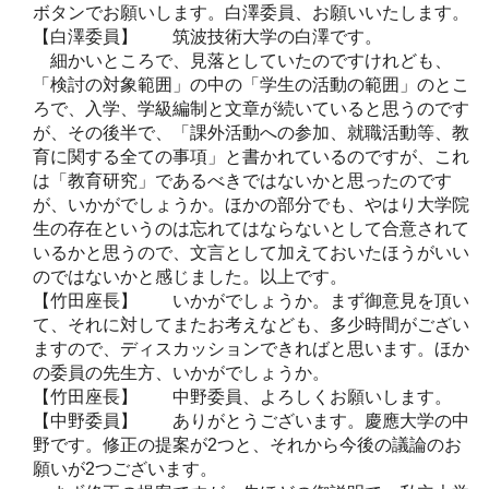
ボタンでお願いします。白澤委員、お願いいたします。
【白澤委員】 筑波技術大学の白澤です。
細かいところで、見落としていたのですけれども、
「検討の対象範囲」の中の「学生の活動の範囲」のとこ
ろで、入学、学級編制と文章が続いていると思うのです
が、その後半で、「課外活動への参加、就職活動等、教
育に関する全ての事項」と書かれているのですが、これ
は「教育研究」であるべきではないかと思ったのです
が、いかがでしょうか。ほかの部分でも、やはり大学院
生の存在というのは忘れてはならないとして合意されて
いるかと思うので、文言として加えておいたほうがいい
のではないかと感じました。以上です。
【竹田座長】 いかがでしょうか。まず御意見を頂い
て、それに対してまたお考えなども、多少時間がござい
ますので、ディスカッションできればと思います。ほか
の委員の先生方、いかがでしょうか。
【竹田座長】 中野委員、よろしくお願いします。
【中野委員】 ありがとうございます。慶應大学の中
野です。修正の提案が2つと、それから今後の議論のお
願いが2つございます。