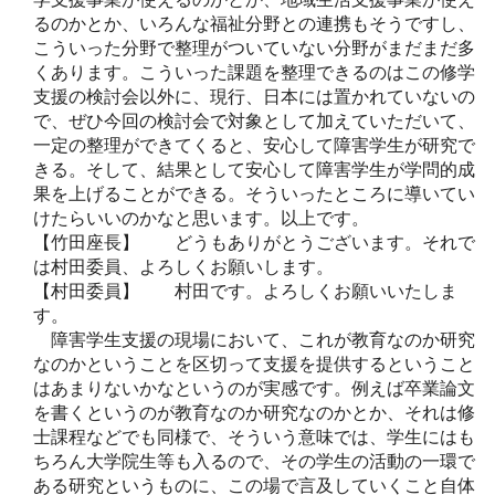
るのかとか、いろんな福祉分野との連携もそうですし、
こういった分野で整理がついていない分野がまだまだ多
くあります。こういった課題を整理できるのはこの修学
支援の検討会以外に、現行、日本には置かれていないの
で、ぜひ今回の検討会で対象として加えていただいて、
一定の整理ができてくると、安心して障害学生が研究で
きる。そして、結果として安心して障害学生が学問的成
果を上げることができる。そういったところに導いてい
けたらいいのかなと思います。以上です。
【竹田座長】 どうもありがとうございます。それで
は村田委員、よろしくお願いします。
【村田委員】 村田です。よろしくお願いいたしま
す。
障害学生支援の現場において、これが教育なのか研究
なのかということを区切って支援を提供するということ
はあまりないかなというのが実感です。例えば卒業論文
を書くというのが教育なのか研究なのかとか、それは修
士課程などでも同様で、そういう意味では、学生にはも
ちろん大学院生等も入るので、その学生の活動の一環で
ある研究というものに、この場で言及していくこと自体