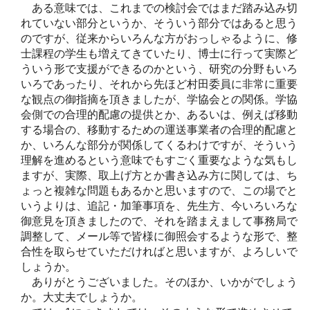
ある意味では、これまでの検討会ではまだ踏み込み切
れていない部分というか、そういう部分ではあると思う
のですが、従来からいろんな方がおっしゃるように、修
士課程の学生も増えてきていたり、博士に行って実際ど
ういう形で支援ができるのかという、研究の分野もいろ
いろであったり、それから先ほど村田委員に非常に重要
な観点の御指摘を頂きましたが、学協会との関係。学協
会側での合理的配慮の提供とか、あるいは、例えば移動
する場合の、移動するための運送事業者の合理的配慮と
か、いろんな部分が関係してくるわけですが、そういう
理解を進めるという意味でもすごく重要なような気もし
ますが、実際、取上げ方とか書き込み方に関しては、ち
ょっと複雑な問題もあるかと思いますので、この場でと
いうよりは、追記・加筆事項を、先生方、今いろいろな
御意見を頂きましたので、それを踏まえまして事務局で
調整して、メール等で皆様に御照会するような形で、整
合性を取らせていただければと思いますが、よろしいで
しょうか。
ありがとうございました。そのほか、いかがでしょう
か。大丈夫でしょうか。