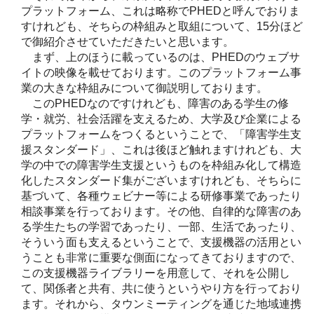
プラットフォーム、これは略称でPHEDと呼んでおりま
すけれども、そちらの枠組みと取組について、15分ほど
で御紹介させていただきたいと思います。
まず、上のほうに載っているのは、PHEDのウェブサ
イトの映像を載せております。このプラットフォーム事
業の大きな枠組みについて御説明しております。
このPHEDなのですけれども、障害のある学生の修
学・就労、社会活躍を支えるため、大学及び企業による
プラットフォームをつくるということで、「障害学生支
援スタンダード」、これは後ほど触れますけれども、大
学の中での障害学生支援というものを枠組み化して構造
化したスタンダード集がございますけれども、そちらに
基づいて、各種ウェビナー等による研修事業であったり
相談事業を行っております。その他、自律的な障害のあ
る学生たちの学習であったり、一部、生活であったり、
そういう面も支えるということで、支援機器の活用とい
うことも非常に重要な側面になってきておりますので、
この支援機器ライブラリーを用意して、それを公開し
て、関係者と共有、共に使うというやり方を行っており
ます。それから、タウンミーティングを通じた地域連携