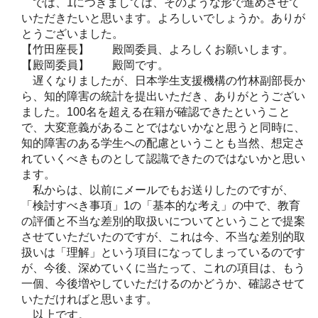
では、1につきましては、そのような形で進めさせて
いただきたいと思います。よろしいでしょうか。ありが
とうございました。
【竹田座長】 殿岡委員、よろしくお願いします。
【殿岡委員】 殿岡です。
遅くなりましたが、日本学生支援機構の竹林副部長か
ら、知的障害の統計を提出いただき、ありがとうござい
ました。100名を超える在籍が確認できたということ
で、大変意義があることではないかなと思うと同時に、
知的障害のある学生への配慮ということも当然、想定さ
れていくべきものとして認識できたのではないかと思い
ます。
私からは、以前にメールでもお送りしたのですが、
「検討すべき事項」1の「基本的な考え」の中で、教育
の評価と不当な差別的取扱いについてということで提案
させていただいたのですが、これは今、不当な差別的取
扱いは「理解」という項目になってしまっているのです
が、今後、深めていくに当たって、これの項目は、もう
一個、今後増やしていただけるのかどうか、確認させて
いただければと思います。
以上です。