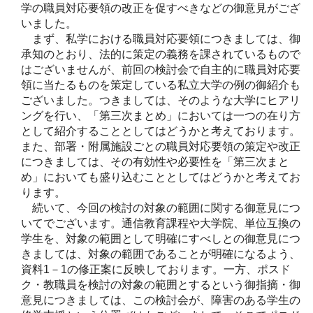
学の職員対応要領の改正を促すべきなどの御意見がござ
いました。
まず、私学における職員対応要領につきましては、御
承知のとおり、法的に策定の義務を課されているもので
はございませんが、前回の検討会で自主的に職員対応要
領に当たるものを策定している私立大学の例の御紹介も
ございました。つきましては、そのような大学にヒアリ
ングを行い、「第三次まとめ」においては一つの在り方
として紹介することとしてはどうかと考えております。
また、部署・附属施設ごとの職員対応要領の策定や改正
につきましては、その有効性や必要性を「第三次まと
め」においても盛り込むこととしてはどうかと考えてお
ります。
続いて、今回の検討の対象の範囲に関する御意見につ
いてでございます。通信教育課程や大学院、単位互換の
学生を、対象の範囲として明確にすべしとの御意見につ
きましては、対象の範囲であることが明確になるよう、
資料1－1の修正案に反映しております。一方、ポスド
ク・教職員を検討の対象の範囲とするという御指摘・御
意見につきましては、この検討会が、障害のある学生の