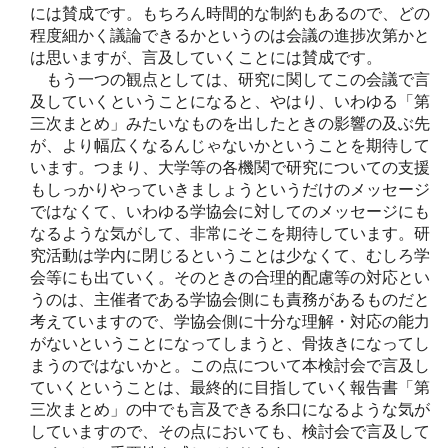
には賛成です。もちろん時間的な制約もあるので、どの
程度細かく議論できるかというのは会議の進捗次第かと
は思いますが、言及していくことには賛成です。
もう一つの観点としては、研究に関してこの会議で言
及していくということになると、やはり、いわゆる「第
三次まとめ」みたいなものを出したときの影響の及ぶ先
が、より幅広くなるんじゃないかということを期待して
います。つまり、大学等の各機関で研究についての支援
もしっかりやっていきましょうというだけのメッセージ
ではなくて、いわゆる学協会に対してのメッセージにも
なるような気がして、非常にそこを期待しています。研
究活動は学内に閉じるということは少なくて、むしろ学
会等にも出ていく。そのときの合理的配慮等の対応とい
うのは、主催者である学協会側にも責務があるものだと
考えていますので、学協会側に十分な理解・対応の能力
がないということになってしまうと、骨抜きになってし
まうのではないかと。この点について本検討会で言及し
ていくということは、最終的に目指していく報告書「第
三次まとめ」の中でも言及できる糸口になるような気が
していますので、その点においても、検討会で言及して