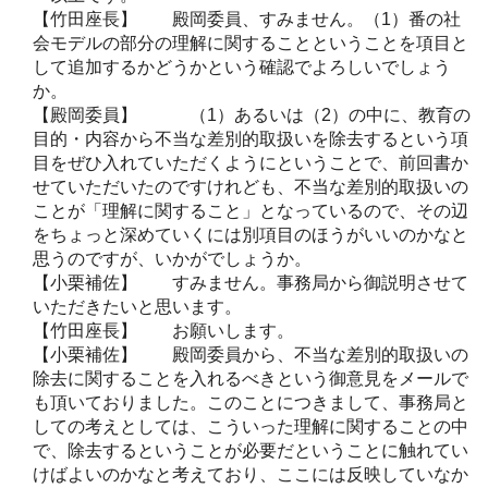
【竹田座長】 殿岡委員、すみません。（1）番の社
会モデルの部分の理解に関することということを項目と
して追加するかどうかという確認でよろしいでしょう
か。
【殿岡委員】 （1）あるいは（2）の中に、教育の
目的・内容から不当な差別的取扱いを除去するという項
目をぜひ入れていただくようにということで、前回書か
せていただいたのですけれども、不当な差別的取扱いの
ことが「理解に関すること」となっているので、その辺
をちょっと深めていくには別項目のほうがいいのかなと
思うのですが、いかがでしょうか。
【小栗補佐】 すみません。事務局から御説明させて
いただきたいと思います。
【竹田座長】 お願いします。
【小栗補佐】 殿岡委員から、不当な差別的取扱いの
除去に関することを入れるべきという御意見をメールで
も頂いておりました。このことにつきまして、事務局と
しての考えとしては、こういった理解に関することの中
で、除去するということが必要だということに触れてい
けばよいのかなと考えており、ここには反映していなか