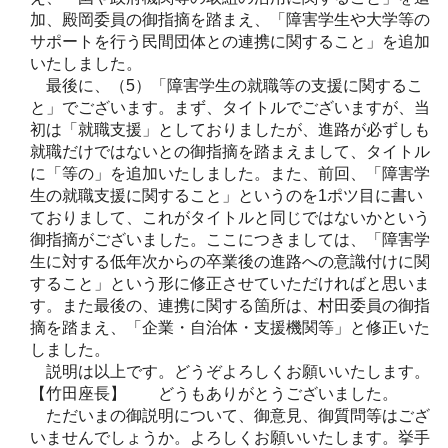
加、殿岡委員の御指摘を踏まえ、「障害学生や大学等の
サポートを行う民間団体との連携に関すること」を追加
いたしました。
最後に、（5）「障害学生の就職等の支援に関するこ
と」でございます。まず、タイトルでございますが、当
初は「就職支援」としておりましたが、進路が必ずしも
就職だけではないとの御指摘を踏まえまして、タイトル
に「等の」を追加いたしました。また、前回、「障害学
生の就職支援に関すること」というのを1ポツ目に書い
ておりまして、これがタイトルと同じではないかという
御指摘がございました。ここにつきましては、「障害学
生に対する低年次からの卒業後の進路への意識付けに関
すること」という形に修正させていただければと思いま
す。また最後の、連携に関する箇所は、村田委員の御指
摘を踏まえ、「企業・自治体・支援機関等」と修正いた
しました。
説明は以上です。どうぞよろしくお願いいたします。
【竹田座長】 どうもありがとうございました。
ただいまの御説明について、御意見、御質問等はござ
いませんでしょうか。よろしくお願いいたします。挙手