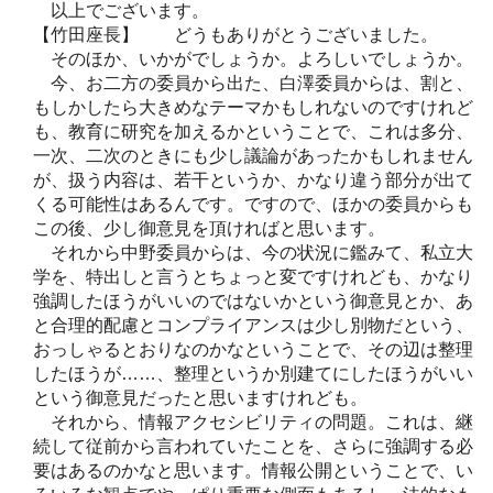
以上でございます。
【竹田座長】 どうもありがとうございました。
そのほか、いかがでしょうか。よろしいでしょうか。
今、お二方の委員から出た、白澤委員からは、割と、
もしかしたら大きめなテーマかもしれないのですけれど
も、教育に研究を加えるかということで、これは多分、
一次、二次のときにも少し議論があったかもしれません
が、扱う内容は、若干というか、かなり違う部分が出て
くる可能性はあるんです。ですので、ほかの委員からも
この後、少し御意見を頂ければと思います。
それから中野委員からは、今の状況に鑑みて、私立大
学を、特出しと言うとちょっと変ですけれども、かなり
強調したほうがいいのではないかという御意見とか、あ
と合理的配慮とコンプライアンスは少し別物だという、
おっしゃるとおりなのかなということで、その辺は整理
したほうが……、整理というか別建てにしたほうがいい
という御意見だったと思いますけれども。
それから、情報アクセシビリティの問題。これは、継
続して従前から言われていたことを、さらに強調する必
要はあるのかなと思います。情報公開ということで、い