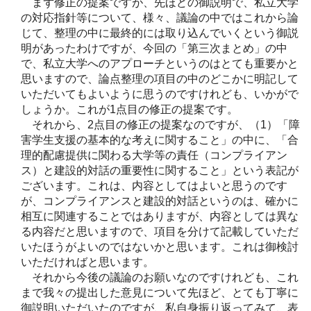
まず修正の提案ですが、先ほどの御説明で、私立大学
の対応指針等について、様々、議論の中ではこれから論
じて、整理の中に最終的には取り込んでいくという御説
明があったわけですが、今回の「第三次まとめ」の中
で、私立大学へのアプローチというのはとても重要かと
思いますので、論点整理の項目の中のどこかに明記して
いただいてもよいように思うのですけれども、いかがで
しょうか。これが1点目の修正の提案です。
それから、2点目の修正の提案なのですが、（1）「障
害学生支援の基本的な考えに関すること」の中に、「合
理的配慮提供に関わる大学等の責任（コンプライアン
ス）と建設的対話の重要性に関すること」という表記が
ございます。これは、内容としてはよいと思うのです
が、コンプライアンスと建設的対話というのは、確かに
相互に関連することではありますが、内容としては異な
る内容だと思いますので、項目を分けて記載していただ
いたほうがよいのではないかと思います。これは御検討
いただければと思います。
それから今後の議論のお願いなのですけれども、これ
まで我々の提出した意見について先ほど、とても丁寧に
御説明いただいたのですが、私自身振り返ってみて、表