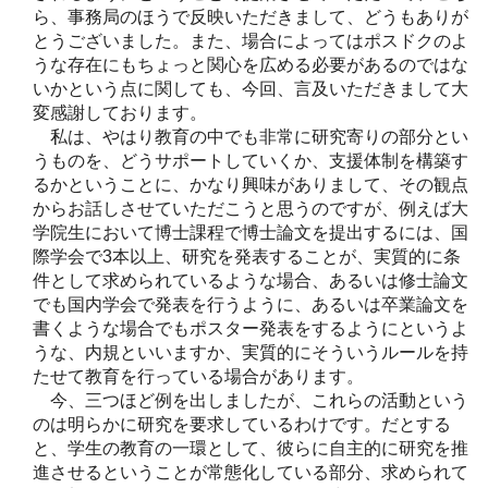
ら、事務局のほうで反映いただきまして、どうもありが
とうございました。また、場合によってはポスドクのよ
うな存在にもちょっと関心を広める必要があるのではな
いかという点に関しても、今回、言及いただきまして大
変感謝しております。
私は、やはり教育の中でも非常に研究寄りの部分とい
うものを、どうサポートしていくか、支援体制を構築す
るかということに、かなり興味がありまして、その観点
からお話しさせていただこうと思うのですが、例えば大
学院生において博士課程で博士論文を提出するには、国
際学会で3本以上、研究を発表することが、実質的に条
件として求められているような場合、あるいは修士論文
でも国内学会で発表を行うように、あるいは卒業論文を
書くような場合でもポスター発表をするようにというよ
うな、内規といいますか、実質的にそういうルールを持
たせて教育を行っている場合があります。
今、三つほど例を出しましたが、これらの活動という
のは明らかに研究を要求しているわけです。だとする
と、学生の教育の一環として、彼らに自主的に研究を推
進させるということが常態化している部分、求められて