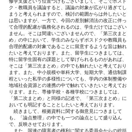
修学支援という位置づけもございまして、そこでポスド
ク・教職員を議論すると、議論の対象が広がり過ぎてし
まうと考えられますので、検討の範囲からは外したいと
は思いますが、一方で、今回の差別解消法の改正に伴っ
て合理的配慮が義務化されるのは、学生だけではござい
ません。そこは間違いございませんので、「第三次まと
め」の中において、学生のみならずポスドクや教職員も
合理的配慮の対象であることに留意するような旨は触れ
たいと考えております。また、留学生につきましては、
特に留学生固有の課題として挙げられるものがあれば、
そこは「第三次まとめ」の中でも触れたいと考えており
ます。また、中小規模や単科大学、短期大学、通信制課
程といった私学の多様性についても、学内の体制整備や
地域社会資源との連携の中で触れていきたいと考えてお
ります。また、専修学校・各種学校につきましては、
「第二次まとめ」と同様の記述で、「第三次まとめ」に
おいても明記することとしたいと考えております。
続きまして、根拠資料に関する御意見につきまして
も、「論点整理」の中でも一つの論点として盛り込ん
で、反映させております。
また、国連の障害者の権利に関する委員会からの総括