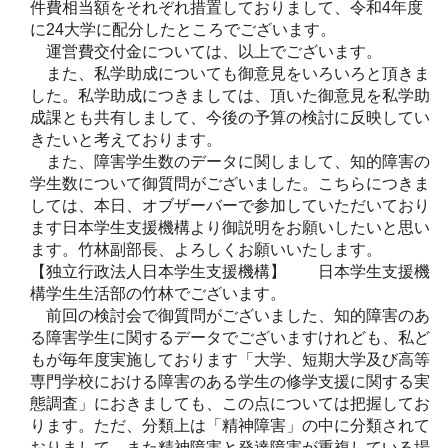
件費相当額をそれぞれ措置しておりまして、令和4年度
に24大学に配分したところでございます。
運営費交付金については、以上でございます。
また、私学助成についても御意見をいろいろと頂きま
した。私学助成につきましては、頂いた御意見を私学助
成課とも共有しまして、今後の予算の検討に反映してい
きたいと考えております。
また、障害学生数のデータに関しまして、知的障害の
学生数について御質問がございました。こちらにつきま
しては、本日、オブザーバーで参加していただいており
ます日本学生支援機構より御説明をお願いしたいと思い
ます。竹林副部長、よろしくお願いいたします。
【独立行政法人日本学生支援機構】 日本学生支援機
構学生生活部の竹林でございます。
前回の検討会で御質問がございました、知的障害のあ
る障害学生に関するデータでございますけれども、私ど
もが毎年度実施しております「大学、短期大学及び高等
専門学校における障害のある学生の修学支援に関する実
態調査」におきましても、この点については把握してお
ります。ただ、分類上は「精神障害」の中に分類されて
おりまして、また精神障害と発達障害が重複している場