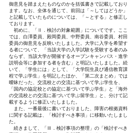
御意見を踏まえたものなのかを括弧書きで記載しており
ます。なお、全体を通じて、前回は「～してはどうか」
と記載していたものについては、「～とする」と修正し
ております。
初めに、「Ⅱ．検討の対象範囲」についてです。ここ
では、白澤委員、殿岡委員、中野委員、南谷委員、村田
委員の御意見を反映いたしました。大学に入学を希望す
る者について、「当該大学の入学試験を受験する者のみ
ならず、当該大学が開催するオープンキャンパス・進学
説明会等に参加する者を含む」と明記いたしました。続
いて、「学生には」として、「大学院生及び通信教育課
程で学ぶ学生」を明記したほか、「第二次まとめ」では
曖昧だった、交流校との交流に基づいて学ぶ学生を、
「国内の協定校との協定に基づいて学ぶ学生」と「海外
の交流校との交流に基づいて学ぶ留学生」と、分けて記
載するように修正いたしました。
また、一番最後に書いておりました、障害の根拠資料
に関する記載は、「検討すべき事項」に移動いたしまし
た。
続きまして、「Ⅲ．検討事項の整理」の「検討すべき