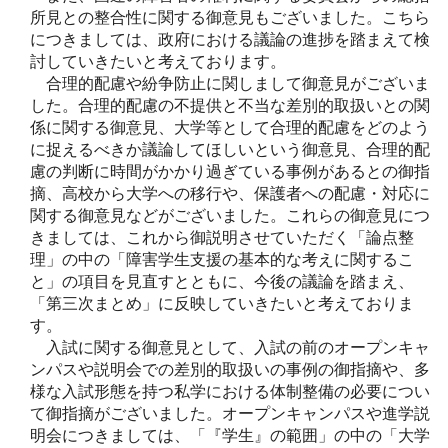
所見との整合性に関する御意見もございました。こちら
につきましては、政府における議論の進捗を踏まえて検
討していきたいと考えております。
合理的配慮や紛争防止に関しまして御意見がございま
した。合理的配慮の不提供と不当な差別的取扱いとの関
係に関する御意見、大学等として合理的配慮をどのよう
に捉えるべきか議論してほしいという御意見、合理的配
慮の判断に時間がかかり過ぎている事例があるとの御指
摘、高校から大学への移行や、保護者への配慮・対応に
関する御意見などがございました。これらの御意見につ
きましては、これから御説明させていただく「論点整
理」の中の「障害学生支援の基本的な考えに関するこ
と」の項目を見直すとともに、今後の議論を踏まえ、
「第三次まとめ」に反映していきたいと考えておりま
す。
入試に関する御意見として、入試の前のオープンキャ
ンパスや説明会での差別的取扱いの事例の御指摘や、多
様な入試形態を持つ私学における体制整備の必要につい
て御指摘がございました。オープンキャンパスや進学説
明会につきましては、「『学生』の範囲」の中の「大学