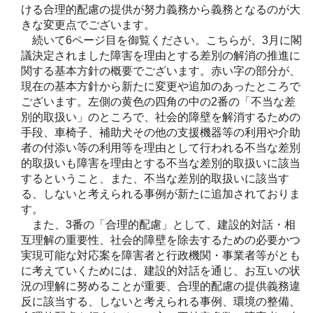
ける合理的配慮の提供が努力義務から義務となるのが大
きな変更点でございます。
続いて6ページ目を御覧ください。こちらが、3月に閣
議決定されました障害を理由とする差別の解消の推進に
関する基本方針の概要でございます。赤い字の部分が、
現在の基本方針から新たに変更や追加のあったところで
ございます。左側の黄色の四角の中の2番の「不当な差
別的取扱い」のところで、社会的障壁を解消するための
手段、車椅子、補助犬その他の支援機器等の利用や介助
者の付添い等の利用等を理由として行われる不当な差別
的取扱いも障害を理由とする不当な差別的取扱いに該当
するということ、また、不当な差別的取扱いに該当す
る、しないと考えられる事例が新たに追加されておりま
す。
また、3番の「合理的配慮」として、建設的対話・相
互理解の重要性、社会的障壁を除去するための必要かつ
実現可能な対応案を障害者と行政機関・事業者等がとも
に考えていくためには、建設的対話を通じ、お互いの状
況の理解に努めることが重要、合理的配慮の提供義務違
反に該当する、しないと考えられる事例、環境の整備、