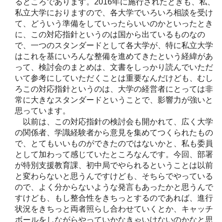
るところであります。2016年に施行されたときも、私、
私立大学におりますので、各大学でいろいろ相談を受け
て、どういう準備をしていったらいいのかといったとき
に、この対応指針というのは国から出ているものなの
で、一つのスタンダードとして各大学が、特に私立大学
はこれを基にいろんな整備を進めてきたという経緯があ
って、検討会のまとめは、文書をしっかり読んでいただ
いて参考にしていただくことは重要なんだけども、むし
ろこの対応指針というのは、大学の経営者にとっては非
常に大きなスタンダードということで、影響力が強いと
思っています。
以前は、この対応指針の検討会も開かれて、広く大学
の関係者、学識経験者から意見を集めてつくられたもの
で、とてもいいものができたのではないかと、私も委員
として加わって感じていたところなんです。今回、部署
が特別支援教育課、初中局でやられるということは以前
と変わらないと思うんですけども、そちらでやっている
ので、よく分からないような発言もあったかと思うんで
すけども、もし整合性をきちっとするのであれば、進行
状況をきちっと両者照らし合わせていくとか、キャッチ
ボールをしながらやっていかなきゃいけないのかなと思