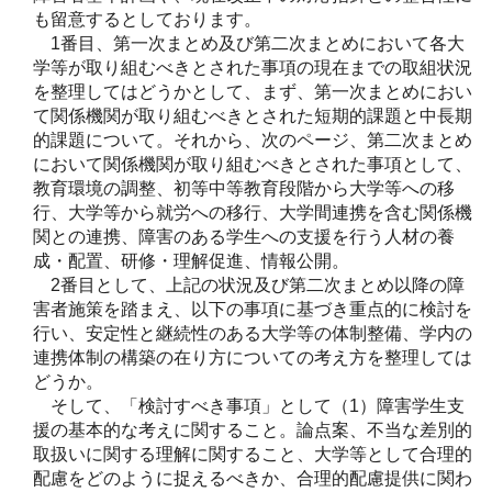
も留意するとしております。
1番目、第一次まとめ及び第二次まとめにおいて各大
学等が取り組むべきとされた事項の現在までの取組状況
を整理してはどうかとして、まず、第一次まとめにおい
て関係機関が取り組むべきとされた短期的課題と中長期
的課題について。それから、次のページ、第二次まとめ
において関係機関が取り組むべきとされた事項として、
教育環境の調整、初等中等教育段階から大学等への移
行、大学等から就労への移行、大学間連携を含む関係機
関との連携、障害のある学生への支援を行う人材の養
成・配置、研修・理解促進、情報公開。
2番目として、上記の状況及び第二次まとめ以降の障
害者施策を踏まえ、以下の事項に基づき重点的に検討を
行い、安定性と継続性のある大学等の体制整備、学内の
連携体制の構築の在り方についての考え方を整理しては
どうか。
そして、「検討すべき事項」として（1）障害学生支
援の基本的な考えに関すること。論点案、不当な差別的
取扱いに関する理解に関すること、大学等として合理的
配慮をどのように捉えるべきか、合理的配慮提供に関わ