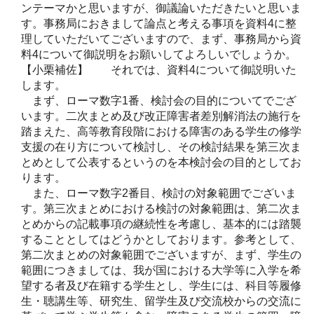
ンテーマかと思いますが、御議論いただきたいと思いま
す。事務局におきまして論点と考える事項を資料4に整
理していただいてございますので、まず、事務局から資
料4について御説明をお願いしてよろしいでしょうか。
【小栗補佐】 それでは、資料4について御説明いた
します。
まず、ローマ数字1番、検討会の目的についてでござ
います。二次まとめ及び改正障害者差別解消法の施行を
踏まえた、高等教育段階における障害のある学生の修学
支援の在り方について検討し、その検討結果を第三次ま
とめとして公表するというのを本検討会の目的としてお
ります。
また、ローマ数字2番目、検討の対象範囲でございま
す。第三次まとめにおける検討の対象範囲は、第二次ま
とめからの記載事項の継続性を考慮し、基本的には踏襲
することとしてはどうかとしております。参考として、
第二次まとめの対象範囲でございますが、まず、学生の
範囲につきましては、我が国における大学等に入学を希
望する者及び在籍する学生とし、学生には、科目等履修
生・聴講生等、研究生、留学生及び交流校からの交流に