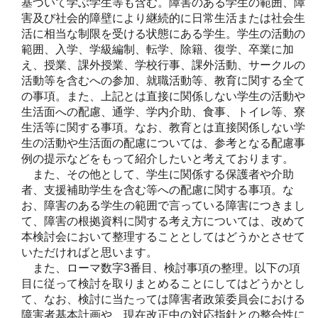
基づいて学ぶ学生等も含む。障害のある学生の範囲、障
害及び社会的障壁により継続的に日常生活または社会生
活に相当な制限を受ける状態にある学生。学生の活動の
範囲、入学、学級編制、転学、除籍、復学、卒業に加
え、授業、課外授業、学校行事、課外活動、サークルの
活動等を含むへの参加、就職活動等、教育に関する全て
の事項。また、上記とは直接に関係しない学生の活動や
生活面への配慮、通学、学内介助、食事、トイレ等、寮
生活等に関する事項。なお、教育とは直接関係しない学
生の活動や生活面の配慮については、参考となる配慮事
例の提示などをもって紹介したいと考えております。
また、その他として、学生に関係する保護者や介助
者、支援補助学生を含む等への配慮に関する事項。な
お、障害のある学生の範囲で言っている障害につきまし
て、障害の根拠資料に関する考え方については、改めて
本検討会において整理することとしてはどうかとさせて
いただければと思います。
また、ローマ数字3番目、検討事項の整理。以下の項
目に従って検討を取りまとめることにしてはどうかとし
て、なお、検討に当たっては障害者政策委員会における
障害者基本計画や、現在改正中の対応指針との整合性に