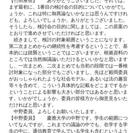
【竹田座長】 ありがとうございました。それでは、
まず最初に、1番目の検討会の目的についていかがでし
ょうか。これは特に御異論ないかなとは思うんですけれ
ども。よろしいでしょうか。ありがとうございました。
そうしたら、検討会の目的に関しましては、この原案の
とおりで進めさせていただければと思います。
続きまして、検討の対象範囲ということになります。
第二次まとめからの継続性を考慮するということで、基
本的には踏襲ということではございますが、根拠資料の
ところでは当然御議論いただけるといいかなと思います
し、一次まとめ、二次まとめでも当初の段階では一番検
討対象になった部分でもございますし、先ほど殿岡委員
がおっしゃられたような社会モデル、あるいは法の趣旨
等々を含めて、こういう具体的な記載をどこまでするか
ということによる影響も大きい部分ではあるかと思いま
す。いかがでしょうか。委員の皆様方から御意見をいた
だければと思います。
中野委員、よろしくお願いいたします。
【中野委員】 慶應大学の中野です。学生の範囲につ
いてなんですが、これまでの議論の中でも、在学する学
生の中に、通信教育で学んでいる学生も含むというよう