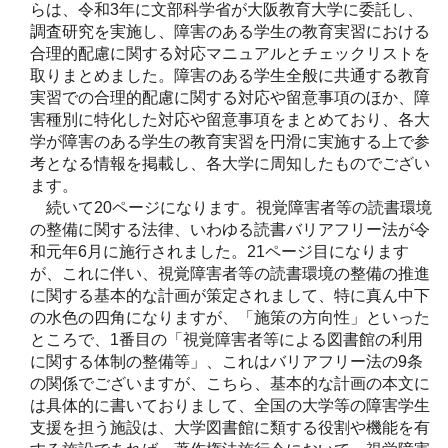
らは、令和3年に文部科学省が大阪教育大学に委託し、
調査研究を実施し、障害のある学生の教育実習における
合理的配慮に関する対応マニュアルとチェックリストを
取りまとめました。障害のある学生全般に共通する教育
実習での合理的配慮に関する対応や留意事項のほか、障
害種別に特化した対応や留意事項をまとめており、各大
学が障害のある学生の教育実習を円滑に実施する上で参
考となる情報を掲載し、各大学に周知したものでござい
ます。
続いて20ページになります。視覚障害者等の読書環境
の整備に関する法律、いわゆる読書バリアフリー法が令
和元年6月に施行されました。21ページ目になります
が、これに伴い、視覚障害者等の読書環境の整備の推進
に関する基本的な計画が策定されまして、特に真ん中下
の水色の四角になりますが、「施策の方向性」といった
ところで、1番目の「視覚障害者等による図書館の利用
に関する体制の整備等」、これはバリアフリー法の9条
の関係でございますが、こちら、基本的な計画の本文に
は具体的に書いておりまして、全国の大学等の障害学生
支援を担う施設は、大学図書館に類する役割や機能を有