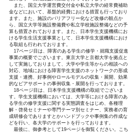
また、国立大学運営費交付金や私立大学の経常費補助
金などにおいて、基盤的経費における措置も行っており
ます。また、施設のバリアフリー化など改修の観点か
ら、国立大学等施設整備費や私立学校施設整備などの予
算も措置されております。また、日本学生支援機構にお
ける学生生活支援事業として、日本学生支援機構におけ
る取組も行われております。
17ページ目は、障害のある学生の修学・就職支援促進
事業の概要でございます。東京大学と京都大学を拠点と
して実施しておりまして、大学や学生等からの相談への
対応、地域における障害学生支援のネットワークの形成
支援・連携、好事例やロールモデルの収集・展開、効果
的なピアサポートの事例収集・展開を行っております。
18ページ目は、日本学生支援機構の取組でございま
す。学生支援機構においては、大学等における障害のあ
る学生の修学支援に関する実態調査をはじめ、各種理
解・啓発セミナーや専門テーマ別セミナー、実務者の育
成研修会でありますとかハンドブックや事例集の作成な
どを行い、各大学のサポートを行っております。
最後に、御参考として19ページを御覧ください。こち