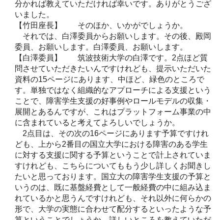
分かれば教えていただければ幸いです。ありがとうござ
いました。
【竹田座長】 そのほか、いかがでしょうか。
それでは、白澤委員からお願いします。その後、殿岡
委員、お願いします。白澤委員、お願いします。
【白澤委員】 筑波技術大学の白澤です。2点ほど質
問させていただきたいんですけれども、提示いただいた
資料の15ページにあります、中ほど、緑色のところで
す。単独ではなく組織的なアプローチによる支援という
ことで、障害学生支援の好事例やロールモデルの収集・
展開とあるんですが、これはプラットフォーム事業の中
に含まれていると考えてよろしいでしょうか。
2点目は、その次の16ページにあります予算ですけれ
ども、上から2番目の国立大学における障害のある学生
に対する支援に関する予算ということで計上されていま
すけれども、こちらについてももう少し詳しくお聞きし
たいと思っております。国立大の障害学生支援の予算と
いうのは、既に基盤経費として一般経費の中に組み込ま
れているかと思うんですけれども、それ以外に何らかの
形で、大学の実態に合わせて配分するといったような予
算ということでしょうか。詳しいところを教えていただ