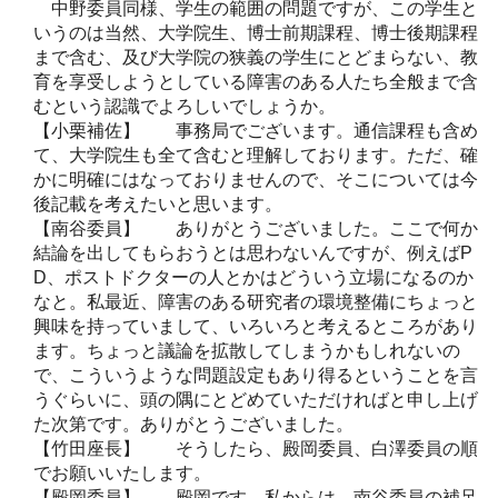
中野委員同様、学生の範囲の問題ですが、この学生と
いうのは当然、大学院生、博士前期課程、博士後期課程
まで含む、及び大学院の狭義の学生にとどまらない、教
育を享受しようとしている障害のある人たち全般まで含
むという認識でよろしいでしょうか。
【小栗補佐】 事務局でございます。通信課程も含め
て、大学院生も全て含むと理解しております。ただ、確
かに明確にはなっておりませんので、そこについては今
後記載を考えたいと思います。
【南谷委員】 ありがとうございました。ここで何か
結論を出してもらおうとは思わないんですが、例えばP
D、ポストドクターの人とかはどういう立場になるのか
なと。私最近、障害のある研究者の環境整備にちょっと
興味を持っていまして、いろいろと考えるところがあり
ます。ちょっと議論を拡散してしまうかもしれないの
で、こういうような問題設定もあり得るということを言
うぐらいに、頭の隅にとどめていただければと申し上げ
た次第です。ありがとうございました。
【竹田座長】 そうしたら、殿岡委員、白澤委員の順
でお願いいたします。
【殿岡委員】 殿岡です。私からは、南谷委員の補足