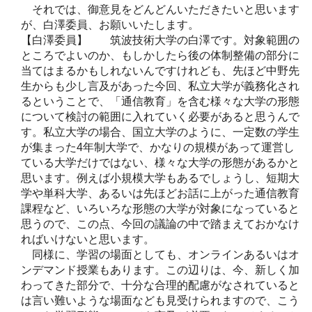
それでは、御意見をどんどんいただきたいと思います
が、白澤委員、お願いいたします。
【白澤委員】 筑波技術大学の白澤です。対象範囲の
ところでよいのか、もしかしたら後の体制整備の部分に
当てはまるかもしれないんですけれども、先ほど中野先
生からも少し言及があった今回、私立大学が義務化され
るということで、「通信教育」を含む様々な大学の形態
について検討の範囲に入れていく必要があると思うんで
す。私立大学の場合、国立大学のように、一定数の学生
が集まった4年制大学で、かなりの規模があって運営し
ている大学だけではない、様々な大学の形態があるかと
思います。例えば小規模大学もあるでしょうし、短期大
学や単科大学、あるいは先ほどお話に上がった通信教育
課程など、いろいろな形態の大学が対象になっていると
思うので、この点、今回の議論の中で踏まえておかなけ
ればいけないと思います。
同様に、学習の場面としても、オンラインあるいはオ
ンデマンド授業もあります。この辺りは、今、新しく加
わってきた部分で、十分な合理的配慮がなされていると
は言い難いような場面なども見受けられますので、こう