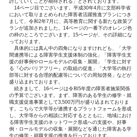
討していくことが期待される」とされております。
14ページ目でございます。平成30年4月に文部科学省
において取りまとめられた障害者活躍推進プランにつき
まして、令和2年7月に、高等教育に関する新たな政策プ
ランが追加されました。14ページの一番下のオレンジ色
の枠のところでございます。15ページが、その詳細にな
っております。
具体的には真ん中の四角になりますけれども、「大学
間連携等による障害学生支援体制の強化」「障害学生支
援の好事例やロールモデルの収集・展開」「学生に対す
る『心のバリアフリー』の取組の促進」「大学等の執行
部等に対する合理的配慮等についての周知啓発」などが
盛り込まれております。
続きまして、16ページは令和5年度の障害者施策関係
の予算でございます。まず、障害のある学生の修学・就
職支援促進事業として3,500万円が盛り込まれておりま
す。こちらで大学等が連携するプラットフォームを形成
し、大学等からの相談に対応するとともに、地域におけ
る障害学生支援のネットワーク形成への支援や、好事
例・ロールモデルの収集・展開などを通じた障害ある学
生の修学・就職支援の推進を行っております。