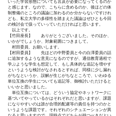
いった学習形態についても言及が必要になってくるのか
と感じます。なので、こちらに含めるのか、後ほどの体
制整備のところの議論に加わるのか分からないですけれ
ども、私立大学の多様性を踏まえた議論はぜひとも今回
の検討会で扱っていっていただければと思います。
以上です。
【竹田座長】 ありがとうございました。そのほか、
いかがでしょうか、対象範囲につきまして。
村田委員、お願いします。
【村田委員】 先ほどの中野委員と今の白澤委員の話
に追加するような意見になるのですが、通信教育過程で
学ぶような学生も想定して、もし具体的な追記を増やす
というような検討がなされるとすれば、同様に少し漏れ
がちなというか、誤解が生じがちなところで、いわゆる
単位互換の学生についても追記等、御検討いただけると
いいかと思いました。
単位互換については、どういう協定やネットワークに
基づいてやっているかはそれぞれだと思いますが、課題
になりやすいのは誰が合理的配慮等の責任を持つのかと
いうような課題です。それぞれのシチュエーションが異
なると思いますので、現時点でどちらが持つべきだとい