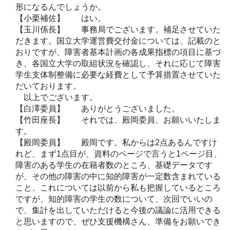
形になるんでしょうか。
【小栗補佐】 はい。
【玉川係長】 事務局でございます。補足させていた
だきます。国立大学運営費交付金については、記載のと
おりですが、障害者基本計画の各成果指標の項目に基づ
き、各国立大学の取組状況を確認し、それに応じて障害
学生支体制整備に必要な経費として予算措置させていた
だいております。
以上でございます。
【白澤委員】 ありがとうございました。
【竹田座長】 それでは、殿岡委員、お願いいたしま
す。
【殿岡委員】 殿岡です。私からは2点あるんですけ
れど、まず1点目が、資料のページで言うと1ページ目、
障害のある学生の在籍者数のところ、基礎データです
が、その他の障害の中に知的障害が一定数含まれている
こと、これについては以前から私も把握しているところ
ですが、知的障害の学生の数について、次回でいいの
で、集計を出していただけると今後の議論に活用できる
と思いますので、ぜひ支援機構さん、準備をお願いでき