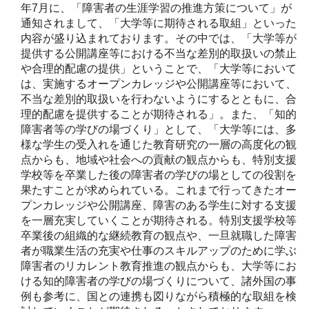
年7月に、「障害者の生涯学習の推進方策について」が
通知されまして、「大学等に期待される取組」といった
内容が盛り込まれております。その中では、「大学等が
提供する公開講座等における不当な差別的取扱いの禁止
や合理的配慮の提供」ということで、「大学等において
は、実施するオープンカレッジや公開講座等において、
不当な差別的取扱いを行わないようにするとともに、合
理的配慮を提供することが期待される」。また、「知的
障害者等の学びの場づくり」として、「大学等には、多
様な学生の受入れを通じた教育研究の一層の高度化の観
点からも、地域や社会への貢献の観点からも、特別支援
学校等を卒業した後の障害者の学びの場としての役割を
果たすことが求められている。これまで行ってきたオー
プンカレッジや公開講座、障害のある学生に対する支援
を一層充実していくことが期待される。特別支援学校等
卒業後の組織的な継続教育の観点や、一旦就職した障害
者が職業生活の充実や仕事のスキルアップのために学ぶ
障害者のリカレント教育推進の観点からも、大学等にお
ける知的障害者の学びの場づくりについて、諸外国の事
例も参考に、国との連携も図りながら積極的な取組を検