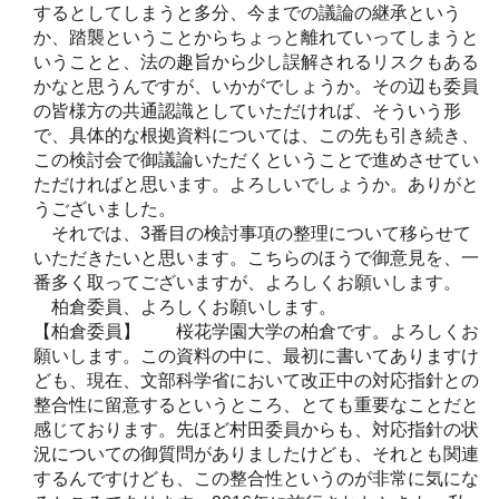
するとしてしまうと多分、今までの議論の継承という
か、踏襲ということからちょっと離れていってしまうと
いうことと、法の趣旨から少し誤解されるリスクもある
かなと思うんですが、いかがでしょうか。その辺も委員
の皆様方の共通認識としていただければ、そういう形
で、具体的な根拠資料については、この先も引き続き、
この検討会で御議論いただくということで進めさせてい
ただければと思います。よろしいでしょうか。ありがと
うございました。
それでは、3番目の検討事項の整理について移らせて
いただきたいと思います。こちらのほうで御意見を、一
番多く取ってございますが、よろしくお願いします。
柏倉委員、よろしくお願いします。
【柏倉委員】 桜花学園大学の柏倉です。よろしくお
願いします。この資料の中に、最初に書いてありますけ
ども、現在、文部科学省において改正中の対応指針との
整合性に留意するというところ、とても重要なことだと
感じております。先ほど村田委員からも、対応指針の状
況についての御質問がありましたけども、それとも関連
するんですけども、この整合性というのが非常に気にな