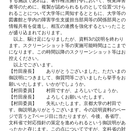
する施設であれば、著作権法施行令において、視覚障害
者等のために、複製が認められるものとして位置づけら
れることについて大学等に周知するとともに、大学等の
図書館と学内の障害学生支援担当部局等の関係部局との
情報共有を促進し、相互の連携を強化するといったこと
が盛り込まれております。
以上、駆け足になりましたが、資料3の説明を終わり
ます。スクリーンショット等の実施可能時間はここまで
になります。この時間以降のスクリーンショット等はお
控えください。
以上でございます。
【竹田座長】 ありがとうございました。ただいまの
御説明につきまして、御質問等ございましたら挙手をお
願いいたします。いかがでしょうか。
【村田委員】 村田ですが、よろしいでしょうか。
【竹田座長】 よろしくお願いいたします。
【村田委員】
失礼いたします。京都大学の村田で
す。御説明ありがとうございます。今の説明資料のペー
ジで言うと7ページ目に当たりますが、今後、各省庁、
文科省で対応指針の策定を進められるという御説明があ
ったかと存じます。この点についてですが、文科省の対