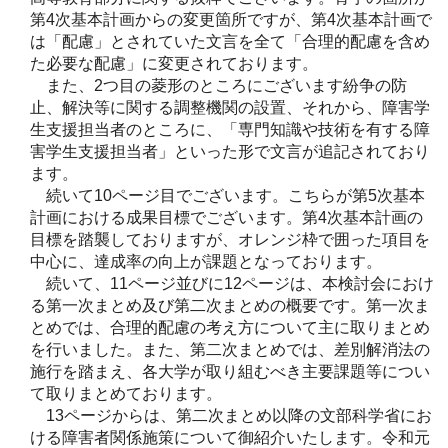
第4次基本計画からの変更箇所ですが、第4次基本計画で
は「配慮」とされていた文言を全て「合理的配慮を含め
た必要な配慮」に変更されております。
また、2つ目の菱形のところにございます紛争の防
止、解決等に関する調整機関の設置、それから、障害学
生支援担当者のところに、「専門知識や技術を有する障
害学生支援担当者」といった形で文言が追記されており
ます。
続いて10ページ目でございます。こちらが第5次基本
計画における成果目標でございます。第4次基本計画の
目標を踏襲しておりますが、オレンジ枠で囲った項目を
中心に、達成率の向上が課題となっております。
続いて、11ページ並びに12ページは、本検討会におけ
る第一次まとめ及び第二次まとめの概要です。第一次ま
とめでは、合理的配慮の考え方について主に取りまとめ
を行いました。また、第二次まとめでは、差別解消法の
施行を踏まえ、各大学が取り組むべき主要課題等につい
て取りまとめております。
13ページからは、第二次まとめ以降の文部科学省にお
ける障害者関係施策について御紹介いたします。令和元