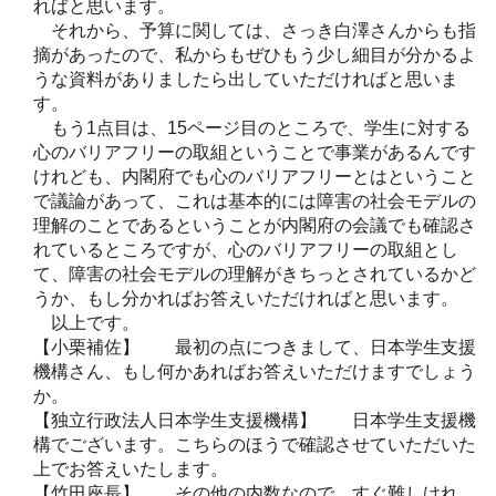
ればと思います。
それから、予算に関しては、さっき白澤さんからも指
摘があったので、私からもぜひもう少し細目が分かるよ
うな資料がありましたら出していただければと思いま
す。
もう1点目は、15ページ目のところで、学生に対する
心のバリアフリーの取組ということで事業があるんです
けれども、内閣府でも心のバリアフリーとはということ
で議論があって、これは基本的には障害の社会モデルの
理解のことであるということが内閣府の会議でも確認さ
れているところですが、心のバリアフリーの取組とし
て、障害の社会モデルの理解がきちっとされているかど
うか、もし分かればお答えいただければと思います。
以上です。
【小栗補佐】 最初の点につきまして、日本学生支援
機構さん、もし何かあればお答えいただけますでしょう
か。
【独立行政法人日本学生支援機構】 日本学生支援機
構でございます。こちらのほうで確認させていただいた
上でお答えいたします。
【竹田座長】 その他の内数なので、すぐ難しけれ