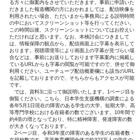
る方々に御案内をさせていただきます。事前に申請いた
だきました報道機関の方におかれましては、配信映像を
利用されたい場合、ただいまから事務局による説明時間
の中においてスクリーンショット等を行ってください。
この時間以後、スクリーンショットについてはお控えい
ただければと思います。なお、本検討会につきまして
は、情報保障の観点から、配信画面上に字幕を表示して
おります。視聴環境等により画面上の字幕が見づらい場
合などは、事前にお送りしております字幕案内に掲載し
ているURLからも字幕の閲覧が可能ですので、併せて御
利用ください。ユーチューブ配信概要欄にも該当のURL
を記載しておりますので、そちらからもアクセスが可能
です。
では、資料3に沿って御説明いたします。1ページ目を
御覧ください。こちら、日本学生支援機構の調査による
各年5月1日現在の障害のある学生の大学、短期大学、高
等専門学校における在籍者の数でございます。10年間で
約4倍の増となっており、特に精神障害、発達障害の数
が大きくなっております。
2ページ目、令和3年度の障害のある学生の在籍者数・
在籍校数です。高等教育機関全体で約323万人の学生の