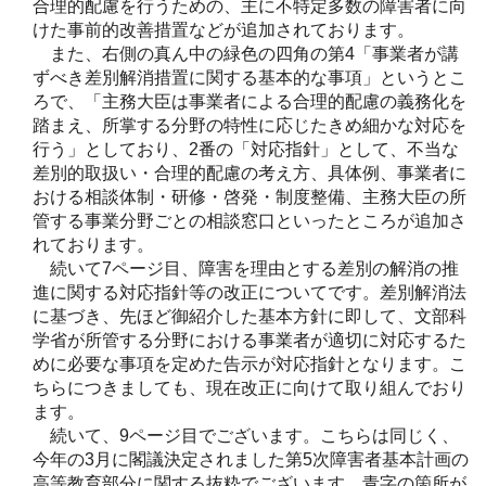
合理的配慮を行うための、主に不特定多数の障害者に向
けた事前的改善措置などが追加されております。
また、右側の真ん中の緑色の四角の第4「事業者が講
ずべき差別解消措置に関する基本的な事項」というとこ
ろで、「主務大臣は事業者による合理的配慮の義務化を
踏まえ、所掌する分野の特性に応じたきめ細かな対応を
行う」としており、2番の「対応指針」として、不当な
差別的取扱い・合理的配慮の考え方、具体例、事業者に
おける相談体制・研修・啓発・制度整備、主務大臣の所
管する事業分野ごとの相談窓口といったところが追加さ
れております。
続いて7ページ目、障害を理由とする差別の解消の推
進に関する対応指針等の改正についてです。差別解消法
に基づき、先ほど御紹介した基本方針に即して、文部科
学省が所管する分野における事業者が適切に対応するた
めに必要な事項を定めた告示が対応指針となります。こ
ちらにつきましても、現在改正に向けて取り組んでおり
ます。
続いて、9ページ目でございます。こちらは同じく、
今年の3月に閣議決定されました第5次障害者基本計画の
高等教育部分に関する抜粋でございます。青字の箇所が