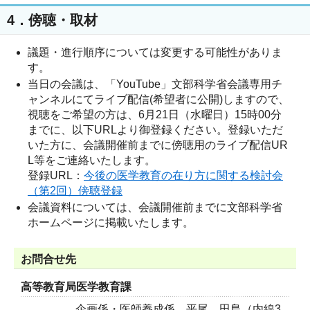
4．傍聴・取材
議題・進行順序については変更する可能性がありま
す。
当日の会議は、「
YouTube」文部科学省会議専用チ
ャンネルにてライブ配信(希望者に公開)
しますので、
視聴をご希望の方は、6月21日（水曜日）15時00分
までに、以下URLより御登録ください。登録いただ
いた方に、会議開催前までに傍聴用のライブ配信UR
L等をご連絡いたします。
登録URL：
今後の医学教育の在り方に関する検討会
（第2回）傍聴登録
会議資料については、会議開催前までに文部科学省
ホームページに掲載いたします。
お問合せ先
高等教育局医学教育課
企画係・医師養成係 平尾、田島（内線3