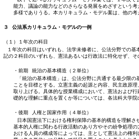
能力、議論の能力などのさらなる発展をめざすという考
多様でありうる。本カリキュラム・モデル案は、他の考
３ 公法系カリキュラム・モデルの一例
（１）１年次の科目
１年次の科目はいずれも、法学未修者に、公法分野での基
記の２科目のいずれも、憲法あるいは行政法に特化せず、そ
・前期 統治の基本構造（２単位）
「統治の基本構造」は、公法分野に共通する最少限の
ことを目標とする。立憲主義の起源と内容、民主政原理
取り上げる。具体的な授業構成において、憲法および行
礎的な理解に重点を置くか等については、各法科大学院
・後期 人権と国家作用（４単位）
日本国憲法下における権利保障の基本的構造を理解さ
基本的人権に関わる行政活動のあり方やその紛争処理の
おける人員の構成等によっては、主として憲法上の権利