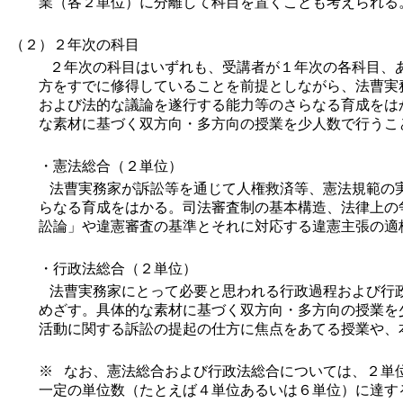
業（各２単位）に分離して科目を置くことも考えられる
（２）２年次の科目
２年次の科目はいずれも、受講者が１年次の各科目、
方をすでに修得していることを前提としながら、法曹実
および法的な議論を遂行する能力等のさらなる育成をは
な素材に基づく双方向・多方向の授業を少人数で行うこ
・憲法総合（２単位）
法曹実務家が訴訟等を通じて人権救済等、憲法規範の
らなる育成をはかる。司法審査制の基本構造、法律上の
訟論」や違憲審査の基準とそれに対応する違憲主張の適
・行政法総合（２単位）
法曹実務家にとって必要と思われる行政過程および行
めざす。具体的な素材に基づく双方向・多方向の授業を
活動に関する訴訟の提起の仕方に焦点をあてる授業や、
※ なお、憲法総合および行政法総合については、２単
一定の単位数（たとえば４単位あるいは６単位）に達す